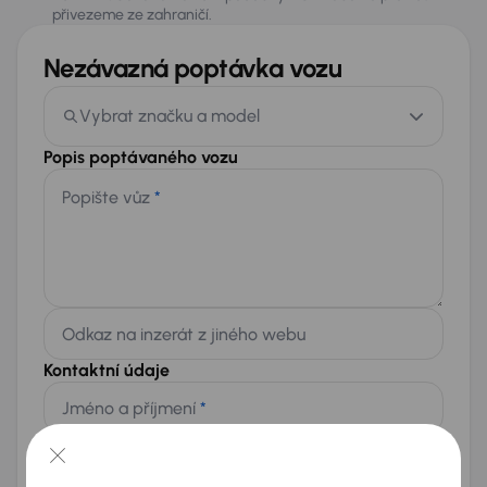
přivezeme ze zahraničí.
Nezávazná poptávka vozu
Vybrat značku a model
Popis poptávaného vozu
Popište vůz
*
Odkaz na inzerát z jiného webu
Kontaktní údaje
Jméno a příjmení
*
Telefon
*