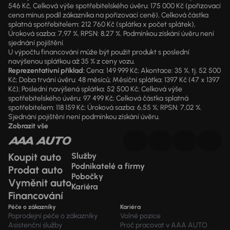
546 Kč, Celková výše spotřebitelského úvěru: 175 000 Kč (pořizovací
cena mínus podíl zákazníka na pořizovací ceně), Celková částka
splatná spotřebitelem: 212 760 Kč (splátka x počet splátek),
Úroková sazba: 7,97 %, RPSN: 8,27 %. Podmínkou získání úvěru není
sjednání pojištění.
U výpočtu financování může být použit produkt s poslední
navýšenou splátkou až 35 % z ceny vozu.
Reprezentativní příklad:
Cena: 149 999 Kč; Akontace: 35 %, tj. 52 500
Kč; Doba trvání úvěru: 48 měsíců; Měsíční splátka: 1397 Kč (47 x 1397
Kč); Poslední navýšená splátka: 52 500 Kč; Celková výše
spotřebitelského úvěru: 97 499 Kč; Celková částka splatná
spotřebitelem: 118 159 Kč; Úroková sazba: 6,55 %; RPSN: 7,02 %.
Sjednání pojištění není podmínkou získání úvěru.
Zobrazit vše
Koupit auto
Služby
Podnikatelé a firmy
Prodat auto
Pobočky
Vyměnit auto
Kariéra
Financování
Péče o zákazníky
Kariéra
Poprodejní péče o zákazníky
Volné pozice
Asistenční služby
Proč pracovat v AAA AUTO