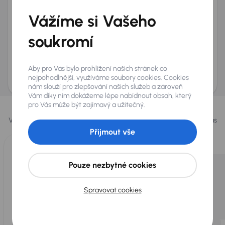
+420
E-mail
*
Vážíme si Vašeho
Přeji si dostávat informace o atraktivních slevových
soukromí
nabídkách
Odeslat poptávku
Aby pro Vás bylo prohlížení našich stránek co
AURES Holdings a.s., se sídlem Dopraváků 874/15, Čimice, 184 00 Praha 8 bude
uchovávat a zpracovávat vaše osobní údaje v souladu se zásadami ochrany a
nejpohodlnější, využíváme soubory cookies. Cookies
zpracování
osobních údajů
.
nám slouží pro zlepšování našich služeb a zároveň
Vám díky nim dokážeme lépe nabídnout obsah, který
Vybrali jsme pro vás
pro Vás může být zajímavý a užitečný.
Vybíráme pro vás ty
nejlepší vozy
z naší nabídky. Každý den pro vás
vykoupíme až 400 vozů
.
Přijmout vše
Pouze nezbytné cookies
Spravovat cookies