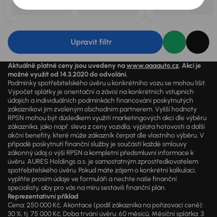
Upravit filtr
Aktuálně platné ceny jsou uvedeny na
www.aaaauto.cz
. Akci je
možné využít od 14.3.2020 do odvolání.
Podmínky spotřebitelského úvěru u konkrétního vozu se mohou lišit.
Výpočet splátky je orientační a závisí na konkrétních vstupních
údajích a individuálních podmínkách financování poskytnutých
zákazníkovi jim zvoleným obchodním partnerem. Vyšší hodnoty
RPSN mohou být důsledkem využití marketingových akcí dle výběru
zákazníka, jako např. sleva z ceny vozidla, výplata hotovosti a další
akční benefity, které může zákazník čerpat dle vlastního výběru. V
případě poskytnutí finanční služby je součástí každé smlouvy
zákonný údaj o výši RPSN a kompletní předsmluvní informace k
úvěru. AURES Holdings a.s. je samostatným zprostředkovatelem
spotřebitelského úvěru. Pokud máte zájem o konkrétní kalkulaci,
vyplňte prosím údaje ve formuláři a nechte naše finanční
specialisty, aby pro vás na míru sestavili finanční plán.
Reprezentativní příklad
Cena: 250 000 Kč, Akontace (podíl zákazníka na pořizovací ceně):
30 %, tj. 75 000 Kč, Doba trvání úvěru: 60 měsíců, Měsíční splátka: 3