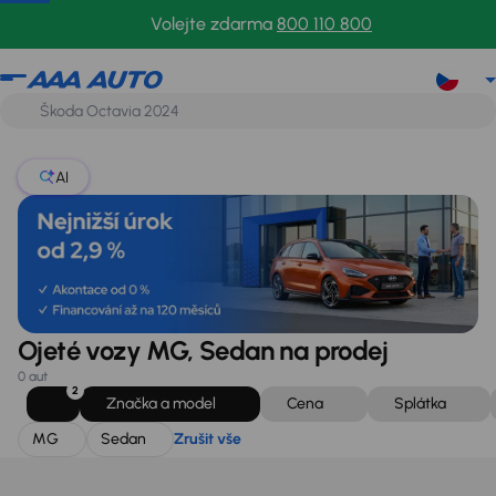
MG
Sedan
Zrušit vše
Volejte zdarma
800 110 800
AI
Ojeté vozy MG, Sedan na prodej
0 aut
2
Značka a model
Cena
Splátka
MG
Sedan
Zrušit vše