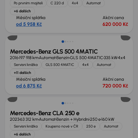
Po prvním majiteli
C 220 d
4x4
Automat
+6 dalších
Měsíční splátka
Akční cena
od 5 958 Kč
620 000 Kč
Mercedes-Benz GLS 500 4MATIC
2016
197 918 km
Automat
Benzín
GLS 500 4MATIC
335 kW
4x4
Servisní knížka
GLS 500 4MATIC
4x4
Automat
+11 dalších
Měsíční splátka
Akční cena
od 6 875 Kč
720 000 Kč
Zlevněno o 40 000 Kč
Mercedes-Benz CLA 250 e
2023
63 312 km
Automat
Benzín + Hybridní
250 e
160 kW
Servisní knížka
Koupeno nové v ČR
250 e
Automat
+6 dalších