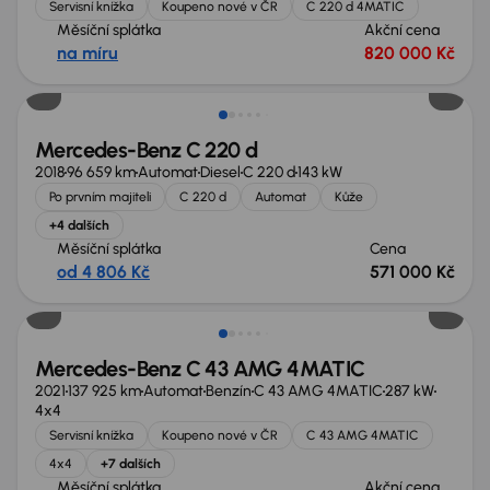
Servisní knížka
Koupeno nové v ČR
C 220 d 4MATIC
Měsíční splátka
Akční cena
na míru
820 000 Kč
Mercedes-Benz C 220 d
2018
96 659 km
Automat
Diesel
C 220 d
143 kW
Po prvním majiteli
C 220 d
Automat
Kůže
+4 dalších
Měsíční splátka
Cena
od 4 806 Kč
571 000 Kč
Možnost odpočtu DPH
Mercedes-Benz C 43 AMG 4MATIC
2021
137 925 km
Automat
Benzín
C 43 AMG 4MATIC
287 kW
4x4
Servisní knížka
Koupeno nové v ČR
C 43 AMG 4MATIC
4x4
+7 dalších
Měsíční splátka
Akční cena