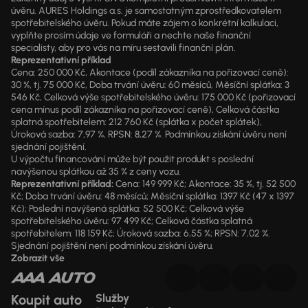
úvěru. AURES Holdings a.s. je samostatným zprostředkovatelem
spotřebitelského úvěru. Pokud máte zájem o konkrétní kalkulaci,
vyplňte prosím údaje ve formuláři a nechte naše finanční
specialisty, aby pro vás na míru sestavili finanční plán.
Reprezentativní příklad
Cena: 250 000 Kč, Akontace (podíl zákazníka na pořizovací ceně):
30 %, tj. 75 000 Kč, Doba trvání úvěru: 60 měsíců, Měsíční splátka: 3
546 Kč, Celková výše spotřebitelského úvěru: 175 000 Kč (pořizovací
cena mínus podíl zákazníka na pořizovací ceně), Celková částka
splatná spotřebitelem: 212 760 Kč (splátka x počet splátek),
Úroková sazba: 7,97 %, RPSN: 8,27 %. Podmínkou získání úvěru není
sjednání pojištění.
U výpočtu financování může být použit produkt s poslední
navýšenou splátkou až 35 % z ceny vozu.
Reprezentativní příklad:
Cena: 149 999 Kč; Akontace: 35 %, tj. 52 500
Kč; Doba trvání úvěru: 48 měsíců; Měsíční splátka: 1397 Kč (47 x 1397
Kč); Poslední navýšená splátka: 52 500 Kč; Celková výše
spotřebitelského úvěru: 97 499 Kč; Celková částka splatná
spotřebitelem: 118 159 Kč; Úroková sazba: 6,55 %; RPSN: 7,02 %.
Sjednání pojištění není podmínkou získání úvěru.
Zobrazit vše
Koupit auto
Služby