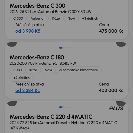
Mercedes-Benz C 300
2016
125 921 km
Automat
Benzín
C 300
180 kW
C 300
Automat
Kůže
Navi
+3 dalších
Měsíční splátka
Cena
od 3 998 Kč
475 000 Kč
Zlevněno o 10 200 Kč
Mercedes-Benz C 180
2020
200 708 km
Benzín
C 180
115 kW
C 180
Kůže
Navi
automatická klimatizace
+2 dalších
Měsíční splátka
Cena
od 3 384 Kč
402 000 Kč
Zlevněno o 90 000 Kč
Mercedes-Benz C 220 d 4MATIC
2024
77 825 km
Automat
Diesel + Hybridní
C 220 d 4MATIC
147 kW
4x4