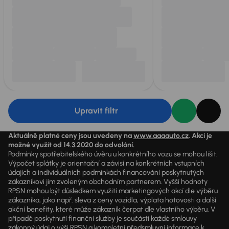
Upravit filtr
Aktuálně platné ceny jsou uvedeny na
www.aaaauto.cz
. Akci je
možné využít od 14.3.2020 do odvolání.
Podmínky spotřebitelského úvěru u konkrétního vozu se mohou lišit.
Výpočet splátky je orientační a závisí na konkrétních vstupních
údajích a individuálních podmínkách financování poskytnutých
zákazníkovi jim zvoleným obchodním partnerem. Vyšší hodnoty
RPSN mohou být důsledkem využití marketingových akcí dle výběru
zákazníka, jako např. sleva z ceny vozidla, výplata hotovosti a další
akční benefity, které může zákazník čerpat dle vlastního výběru. V
případě poskytnutí finanční služby je součástí každé smlouvy
zákonný údaj o výši RPSN a kompletní předsmluvní informace k