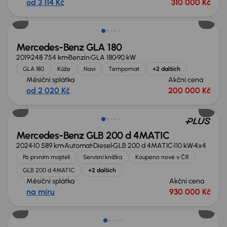
od 3 114 Kč
310 000 Kč
Možnost odpočtu DPH
Mercedes-Benz GLA 180
2019
248 754 km
Benzín
GLA 180
90 kW
GLA 180
Kůže
Navi
Tempomat
+2 dalších
Měsíční splátka
Akční cena
od 2 020 Kč
200 000 Kč
Zlevněno o 90 000 Kč
Mercedes-Benz GLB 200 d 4MATIC
2024
10 589 km
Automat
Diesel
GLB 200 d 4MATIC
110 kW
4x4
Po prvním majiteli
Servisní knížka
Koupeno nové v ČR
GLB 200 d 4MATIC
+2 dalších
Měsíční splátka
Akční cena
na míru
930 000 Kč
Zlevněno o 38 700 Kč