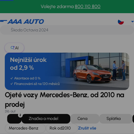
Mercedes-Benz
Rok od
2010
Zrušit vše
Volejte zdarma
800 110 800
AI
Ojeté vozy Mercedes-Benz, od 2010 na
prodej
316 aut
2
Značka a model
Cena
Splátka
Mercedes-Benz
Rok od
2010
Zrušit vše