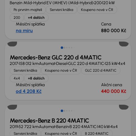
Benzín Mild-Hybrid EV (MHEV) (Mild-Hybrid)
200
120 kW
Po prvním majiteli
Servisní knížka
Koupeno nové v ČR
200
+4 dalších
Měsíční splátka
Cena
na míru
880 000 Kč
Mercedes-Benz GLC 220 d 4MATIC
2017
158 012 km
Automat
Diesel
GLC 220 d 4MATIC
125 kW
4x4
Servisní knížka
Koupeno nové v ČR
GLC 220 d 4MATIC
4x4
+8 dalších
Měsíční splátka
Akční cena
od 4 208 Kč
440 000 Kč
Mercedes-Benz B 220 4MATIC
2019
52 722 km
Automat
Benzín
B 220 4MATIC
140 kW
4x4
Servisní knížka
Koupeno nové v ČR
B 220 4MATIC