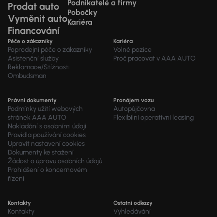
Podnikatelé a firmy
Prodat auto
Pobočky
Vyměnit auto
Kariéra
Financování
Péče o zákazníky
Kariéra
Poprodejní péče o zákazníky
Volné pozice
Asistenční služby
Proč pracovat v AAA AUTO
Reklamace/Stížnosti
Ombudsman
Právní dokumenty
Pronájem vozu
Podmínky užití webových
Autopůjčovna
stránek AAA AUTO
Flexibilní operativní leasing
Nakládání s osobními údaji
Pravidla používání cookies
Upravit nastavení cookies
Dokumenty ke stažení
Žádost o úpravu osobních údajů
Prohlášení o koncernovém
řízení
Kontakty
Ostatní odkazy
Kontakty
Vyhledávání