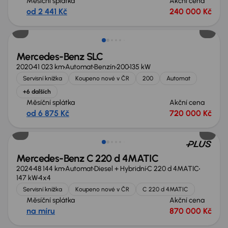
Měsíční splátka
Akční cena
od 2 441 Kč
240 000 Kč
Zlevněno o 100 000 Kč
Mercedes-Benz SLC
2020
41 023 km
Automat
Benzín
200
135 kW
Servisní knížka
Koupeno nové v ČR
200
Automat
+6 dalších
Měsíční splátka
Akční cena
od 6 875 Kč
720 000 Kč
Zlevněno o 50 000 Kč
Mercedes-Benz C 220 d 4MATIC
2024
48 144 km
Automat
Diesel + Hybridní
C 220 d 4MATIC
147 kW
4x4
Servisní knížka
Koupeno nové v ČR
C 220 d 4MATIC
Měsíční splátka
Akční cena
na míru
870 000 Kč
Možnost odpočtu DPH