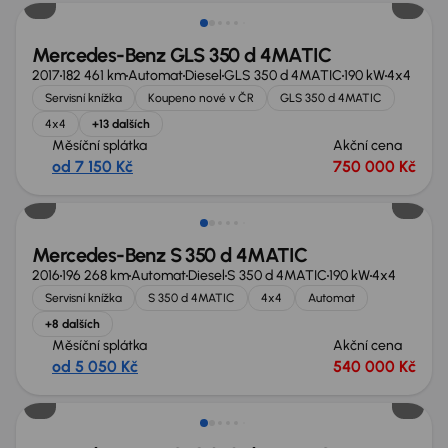
Mercedes-Benz GLS 350 d 4MATIC
2017
182 461 km
Automat
Diesel
GLS 350 d 4MATIC
190 kW
4x4
Servisní knížka
Koupeno nové v ČR
GLS 350 d 4MATIC
4x4
+13 dalších
Měsíční splátka
Akční cena
od 7 150 Kč
750 000 Kč
Zlevněno o 50 000 Kč
Mercedes-Benz S 350 d 4MATIC
2016
196 268 km
Automat
Diesel
S 350 d 4MATIC
190 kW
4x4
Servisní knížka
S 350 d 4MATIC
4x4
Automat
+8 dalších
Měsíční splátka
Akční cena
od 5 050 Kč
540 000 Kč
Zlevněno o 30 000 Kč