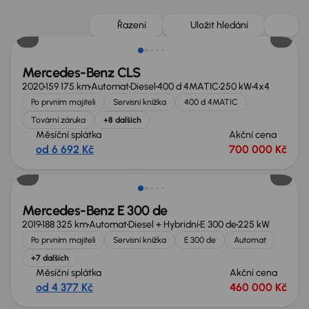
Možnost odpočtu DPH
Řazení
Uložit hledání
Mercedes-Benz CLS
2020
159 175 km
Automat
Diesel
400 d 4MATIC
250 kW
4x4
Po prvním majiteli
Servisní knížka
400 d 4MATIC
Tovární záruka
+8 dalších
Měsíční splátka
Akční cena
od 6 692 Kč
700 000 Kč
Zlevněno o 10 000 Kč
Mercedes-Benz E 300 de
2019
188 325 km
Automat
Diesel + Hybridní
E 300 de
225 kW
Po prvním majiteli
Servisní knížka
E 300 de
Automat
+7 dalších
Měsíční splátka
Akční cena
od 4 377 Kč
460 000 Kč