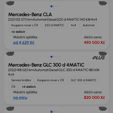
Mercedes-Benz CLA
2021
133 370 km
Automat
Diesel
220 d 4MATIC
140 kW
4x4
Koupeno nové v ČR
220 d 4MATIC
4x4
Automat
+6 dalších
Měsíční splátka
Akční cena
od 4 629 Kč
490 000 Kč
Možnost odpočtu DPH
Mercedes-Benz GLC 300 d 4MATIC
2022
148 020 km
Automat
Diesel
GLC 300 d 4MATIC
180 kW
4x4
Servisní knížka
Koupeno nové v ČR
GLC 300 d 4MATIC
ČR
+4 dalších
Měsíční splátka
Akční cena
na míru
820 000 Kč
Nově v nabídce