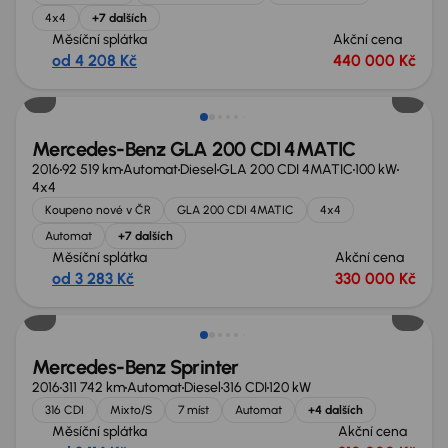
4x4
+7 dalších
Měsíční splátka
Akční cena
od 4 208 Kč
440 000 Kč
Mercedes-Benz GLA 200 CDI 4MATIC
2016
92 519 km
Automat
Diesel
GLA 200 CDI 4MATIC
100 kW
4x4
Koupeno nové v ČR
GLA 200 CDI 4MATIC
4x4
Automat
+7 dalších
Měsíční splátka
Akční cena
od 3 283 Kč
330 000 Kč
Možnost odpočtu DPH
Mercedes-Benz Sprinter
2016
311 742 km
Automat
Diesel
316 CDI
120 kW
316 CDI
Mixto/S
7 míst
Automat
+4 dalších
Měsíční splátka
Akční cena