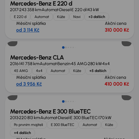
Mercedes-Benz E 220 d
2017
243 358 km
Automat
Diesel
E 220 d
143 kW
E 220 d
Automat
Kůže
Navi
+3 dalších
Měsíční splátka
Akční cena
od 3 114 Kč
310 000 Kč
Zlevněno o 50 000 Kč
Mercedes-Benz CLA
2016
141 758 km
Automat
Benzín
45 AMG
280 kW
4x4
45 AMG
4x4
Automat
Kůže
+5 dalších
Měsíční splátka
Akční cena
od 3 956 Kč
410 000 Kč
Zlevněno o 10 000 Kč
Mercedes-Benz E 300 BlueTEC
2013
220 813 km
Automat
Diesel
E 300 BlueTEC
170 kW
Po prvním majiteli
E 300 BlueTEC
Automat
Kůže
+4 dalších