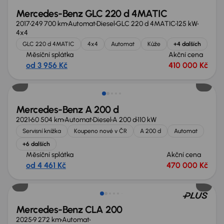
Mercedes-Benz GLC 220 d 4MATIC
2017
249 700 km
Automat
Diesel
GLC 220 d 4MATIC
125 kW
4x4
GLC 220 d 4MATIC
4x4
Automat
Kůže
+4 dalších
Měsíční splátka
Akční cena
od 3 956 Kč
410 000 Kč
Zlevněno o 70 000 Kč
Mercedes-Benz A 200 d
2021
60 504 km
Automat
Diesel
A 200 d
110 kW
Servisní knížka
Koupeno nové v ČR
A 200 d
Automat
+6 dalších
Měsíční splátka
Akční cena
od 4 461 Kč
470 000 Kč
Zlevněno o 85 000 Kč
Mercedes-Benz CLA 200
2025
9 272 km
Automat