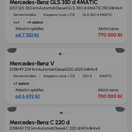
Mercedes-Benz GLS 350 d 4MATIC
2017
125 350 km
Automat
Diesel
GLS 350 d 4MATIC
190 kW
4x4
Servisní knížka
Koupeno nové v ČR
GLS 350 d 4MATIC
4x4
+9 dalších
Měsíční splátka
Akční cena
od 7 333 Kč
770 000 Kč
Nově v nabídce
Mercedes-Benz V
2018
149 234 km
Automat
Diesel
220 d
120 kW
4x4
Servisní knížka
Koupeno nové v ČR
220 d
4MATIC
+7 dalších
Měsíční splátka
Akční cena
od 6 692 Kč
700 000 Kč
Zlevněno o 10 000 Kč
Mercedes-Benz C 220 d
2018
143 712 km
Automat
Diesel
C 220 d
143 kW
4x4