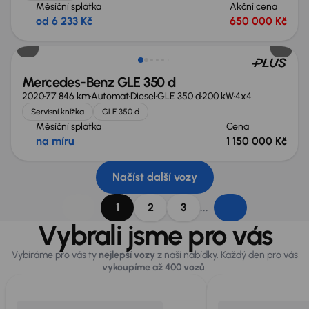
Měsíční splátka
Akční cena
od 6 233 Kč
650 000 Kč
Mercedes-Benz GLE 350 d
2020
77 846 km
Automat
Diesel
GLE 350 d
200 kW
4x4
Servisní knížka
GLE 350 d
Měsíční splátka
Cena
na míru
1 150 000 Kč
Načíst další vozy
...
1
2
3
Vybrali jsme pro vás
Vybíráme pro vás ty
nejlepší vozy
z naší nabídky. Každý den pro vás
vykoupíme až 400 vozů
.