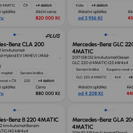
 d 4MATIC
ČR
+4 dalších
Kůže
+4 dalších
í splátka
Akční cena
Měsíční splátka
Ak
ru
820 000 Kč
od 3 956 Kč
41
no o 85 000 Kč
es-Benz CLA 200
Mercedes-Benz GLC 22
2 km
Automat
4MATIC
ld-Hybrid EV (MHEV) (Mild-
2017
158 012 km
Automat
Diesel
GLC 220 d 4MATIC
125 kW
4x4
W
Servisní knížka
Koupeno nové v
 majiteli
Servisní knížka
GLC 220 d 4MATIC
4x4
+8
nové v ČR
200
+4 dalších
í splátka
Cena
Měsíční splátka
Akč
ru
880 000 Kč
od 4 208 Kč
44
es-Benz B 220 4MATIC
Mercedes-Benz GLA 20
22 km
Automat
Benzín
4MATIC
ATIC
140 kW
4x4
2016
92 519 km
Automat
Diesel