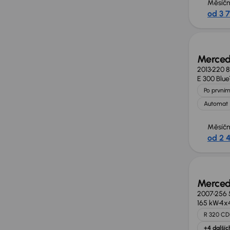
Měsíčn
od 3 
Zlevně
Merced
2013
220 8
E 300 Blu
Po prvním
Automat
Měsíčn
od 2 4
Merced
2007
256 
165 kW
4x
R 320 CD
+4 dalšíc