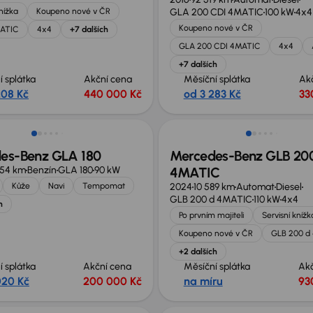
knížka
Koupeno nové v ČR
GLA 200 CDI 4MATIC
100 kW
4x4
Koupeno nové v ČR
MATIC
4x4
+7 dalších
GLA 200 CDI 4MATIC
4x4
+7 dalších
í splátka
Akční cena
Měsíční splátka
Ak
208 Kč
440 000 Kč
od 3 283 Kč
33
st odpočtu DPH
Zlevněno o 90 000 Kč
es-Benz GLA 180
Mercedes-Benz GLB 20
754 km
Benzín
GLA 180
90 kW
4MATIC
Kůže
Navi
Tempomat
2024
10 589 km
Automat
Diesel
GLB 200 d 4MATIC
110 kW
4x4
h
Po prvním majiteli
Servisní knížk
Koupeno nové v ČR
GLB 200 d
+2 dalších
í splátka
Akční cena
Měsíční splátka
Ak
020 Kč
200 000 Kč
na míru
93
Zlevněno o 10 200 Kč