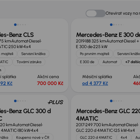
st odpočtu DPH
Zlevněno o 10 000 Kč
Otevírat vozy na
es-Benz CLS
Mercedes-Benz E 300 d
175 km
Automat
Diesel
2019
188 325 km
Automat
Diesel +
ATIC
250 kW
4x4
E 300 de
225 kW
 majiteli
Servisní knížka
Po prvním majiteli
Servisní knížk
MATIC
Tovární záruka
E 300 de
Automat
+7 další
h
í splátka
Akční cena
Měsíční splátka
Akč
692 Kč
700 000 Kč
od 4 377 Kč
46
st odpočtu DPH
Nově v nabídce
es-Benz GLC 300 d
Mercedes-Benz GLC 22
C
4MATIC
020 km
Automat
Diesel
2017
249 700 km
Automat
Diesel
d 4MATIC
180 kW
4x4
GLC 220 d 4MATIC
125 kW
4x4
knížka
Koupeno nové v ČR
GLC 220 d 4MATIC
4x4
Au