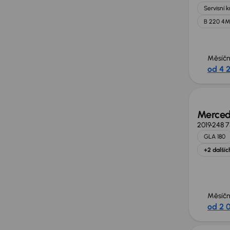
Servisní 
B 220 4
Měsíčn
od 4 
Možno
Merced
2019
248 
GLA 180
+2 dalšíc
Měsíčn
od 2 