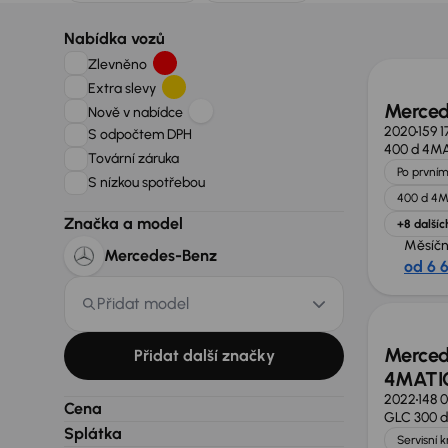
Možno
Nabídka vozů
Zlevněno
Extra slevy
Merced
Nově v nabídce
2020
159 
S odpočtem DPH
400 d 4M
Tovární záruka
Po prvním
S nízkou spotřebou
400 d 4
Značka a model
+8 dalšíc
Měsíčn
Mercedes-Benz
od 6 
Možno
Přidat model
Merced
Přidat další značky
4MATI
2022
148 
Cena
GLC 300 
Splátka
Servisní 