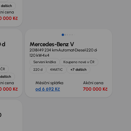
 dalších
ní cena
0 000 Kč
Nově v nabídce
 d
Mercedes-Benz V
2018
149 234 km
Automat
Diesel
220 d
120 kW
4x4
Servisní knížka
Koupeno nové v ČR
 ČR
220 d
4MATIC
+7 dalších
dalších
ní cena
Měsíční splátka
Akční cena
0 000 Kč
od 6 692 Kč
700 000 Kč
0