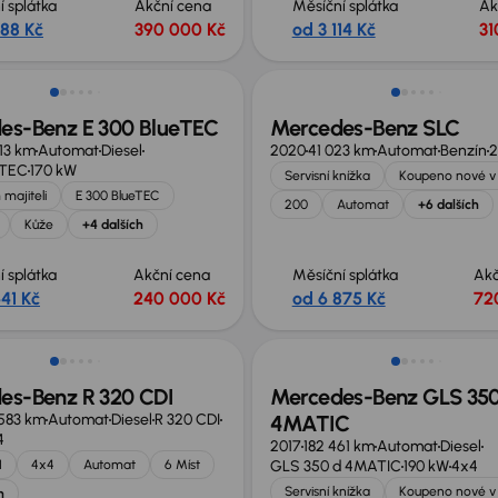
í splátka
Akční cena
Měsíční splátka
Ak
788 Kč
390 000 Kč
od 3 114 Kč
31
no o 10 000 Kč
Zlevněno o 100 000 Kč
es-Benz E 300 BlueTEC
Mercedes-Benz SLC
13 km
Automat
Diesel
2020
41 023 km
Automat
Benzín
2
eTEC
170 kW
Servisní knížka
Koupeno nové v
 majiteli
E 300 BlueTEC
200
Automat
+6 dalších
Kůže
+4 dalších
í splátka
Akční cena
Měsíční splátka
Akč
41 Kč
240 000 Kč
od 6 875 Kč
72
Možnost odpočtu DPH
es-Benz R 320 CDI
Mercedes-Benz GLS 350
583 km
Automat
Diesel
R 320 CDI
4MATIC
4
2017
182 461 km
Automat
Diesel
I
4x4
Automat
6 Míst
GLS 350 d 4MATIC
190 kW
4x4
Servisní knížka
Koupeno nové v
h