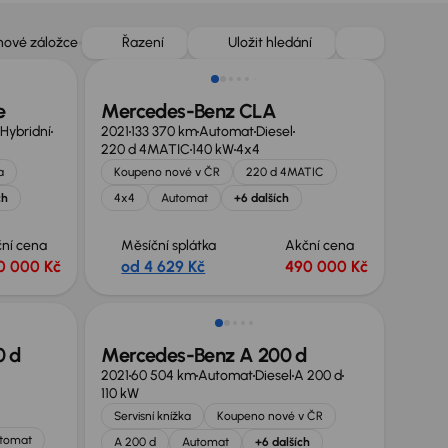
 nové záložce
Řazení
Uložit hledání
e
Mercedes-Benz CLA
 Hybridní
2021
133 370 km
Automat
Diesel
220 d 4MATIC
140 kW
4x4
a
Koupeno nové v ČR
220 d 4MATIC
ch
4x4
Automat
+6 dalších
ní cena
Měsíční splátka
Akční cena
0 000 Kč
od 4 629 Kč
490 000 Kč
Zlevněno o 70 000 Kč
0 d
Mercedes-Benz A 200 d
2021
60 504 km
Automat
Diesel
A 200 d
110 kW
Servisní knížka
Koupeno nové v ČR
tomat
A 200 d
Automat
+6 dalších