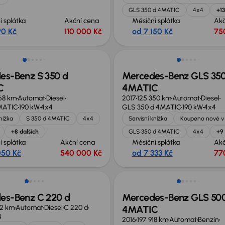
GLS 350 d 4MATIC
4x4
+13
í splátka
Akční cena
Měsíční splátka
Akč
90 Kč
110 000 Kč
od 7 150 Kč
75
no o 50 000 Kč
Zlevněno o 30 000 Kč
es-Benz S 350 d
Mercedes-Benz GLS 350
C
4MATIC
68 km
Automat
Diesel
2017
125 350 km
Automat
Diesel
4MATIC
190 kW
4x4
GLS 350 d 4MATIC
190 kW
4x4
knížka
S 350 d 4MATIC
4x4
Servisní knížka
Koupeno nové v
+8 dalších
GLS 350 d 4MATIC
4x4
+9 
í splátka
Akční cena
Měsíční splátka
Akč
050 Kč
540 000 Kč
od 7 333 Kč
77
no o 10 000 Kč
es-Benz C 220 d
Mercedes-Benz GLS 50
12 km
Automat
Diesel
C 220 d
4MATIC
4
2016
197 918 km
Automat
Benzín