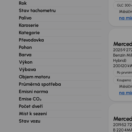
Rok
GLC 300
Stav tachometru
Měsíčn
Palivo
na mí
Zlevně
Karoserie
Kategorie
Převodovka
Merced
Pohon
2025
9 27
Barva
Benzín Mi
Hybrid)
Výkon
200
120 k
Výbava
Po prvním
Objem motoru
Koupeno 
Průměrná spotřeba
Měsíčn
Emisní norma
na mí
Emise CO₂
Počet dveří
Míst k sezení
Merced
Stav vozu
2019
52 7
B 220 4M