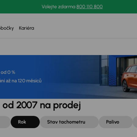
Volejte zdarma
800 110 800
obočky
Kariéra
 od 2007 na prodej
Rok
Stav tachometru
Palivo