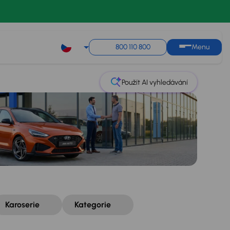
Řazení
Uložit hledání
800 110 800
Menu
Použít AI vyhledávání
Karoserie
Kategorie