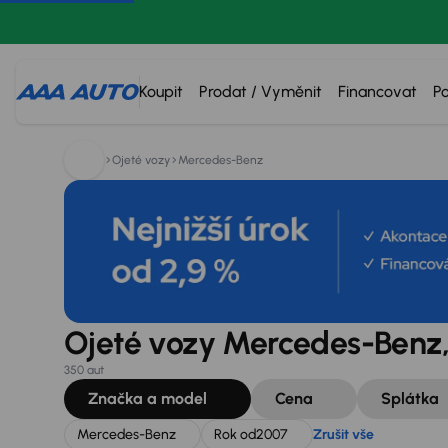
Hledáte:
Mercedes-Benz
Rok od
2007
Zrušit vše
Koupit
Prodat / Vyměnit
Financovat
P
Ojeté vozy
Mercedes-Benz
Ojeté vozy Mercedes-Benz,
350 aut
Značka a model
Cena
Splátka
Mercedes-Benz
Rok od
2007
Zrušit vše