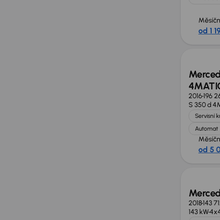
Měsíčn
od 1 1
Zlevně
Merced
4MATI
2016
196 2
S 350 d 
Servisní 
Automat
Měsíčn
od 5 
Zlevně
Merced
2018
143 7
143 kW
4x