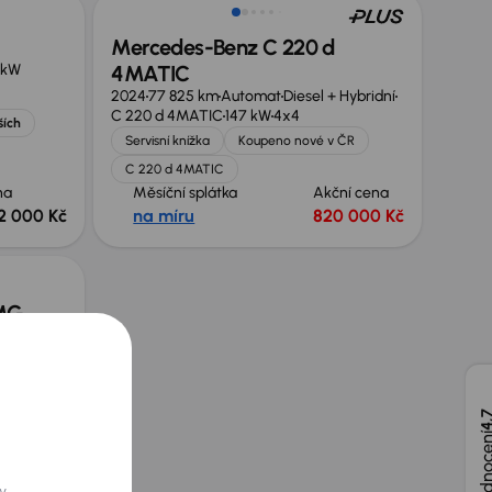
Mercedes-Benz C 220 d
 kW
4MATIC
2024
77 825 km
Automat
Diesel + Hybridní
C 220 d 4MATIC
147 kW
4x4
ších
Servisní knížka
Koupeno nové v ČR
C 220 d 4MATIC
na
Měsíční splátka
Akční cena
2 000 Kč
na míru
820 000 Kč
MG
 ČR
4,
 dalších
ní cena
0 000 Kč
y