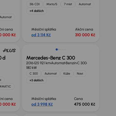
316 CDI
Mixto/S
7 míst
Automat
+4 dalších
Automat
ční cena
Měsíční splátka
Akční cena
0 000 Kč
od 3 114 Kč
310 000 Kč
Zlevněno o 38 700 Kč
0 d
Mercedes-Benz C 300
2016
125 921 km
Automat
Benzín
C 300
180 kW
C 300
Automat
Kůže
Navi
a
+3 dalších
 4MATIC
ční cena
Měsíční splátka
Cena
0 000 Kč
od 3 998 Kč
475 000 Kč
Zlevněno o 90 000 Kč