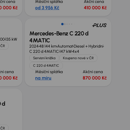
ční cena
Měsíční splátka
Akční cena
0 000 Kč
od 3 956 Kč
410 000 Kč
Zlevněno o 50 000 Kč
Mercedes-Benz C 220 d
00
135 kW
4MATIC
 ČR
2024
48 144 km
Automat
Diesel + Hybridní
C 220 d 4MATIC
147 kW
4x4
Servisní knížka
Koupeno nové v ČR
C 220 d 4MATIC
ní cena
Měsíční splátka
Akční cena
0 000 Kč
na míru
870 000 Kč
 d
 ČR