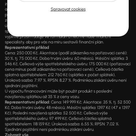
zákazníka, jako např. sleva z ceny vozidla, výplata hotovosti a další
Spravovat cookies
akční benefity, které může zákazník čerpat dle vlastního výběru. V
případě poskytnutí finanční služby je součástí každé smlouvy
zákonný údaj o výši RPSN a kompletní předsmluvní informace k
úvěru. AURES Holdings a.s. je samostatným zprostředkovatelem
spotřebitelského úvěru. Pokud máte zájem o konkrétní kalkulaci,
vyplňte prosím údaje ve formuláři a nechte naše finanční
specialisty, aby pro vás na míru sestavili finanční plán.
Reprezentativní příklad
Cena: 250 000 Kč, Akontace (podíl zákazníka na pořizovací ceně):
30 %, tj. 75 000 Kč, Doba trvání úvěru: 60 měsíců, Měsíční splátka: 3
546 Kč, Celková výše spotřebitelského úvěru: 175 000 Kč (pořizovací
cena mínus podíl zákazníka na pořizovací ceně), Celková částka
splatná spotřebitelem: 212 760 Kč (splátka x počet splátek),
Úroková sazba: 7,97 %, RPSN: 8,27 %. Podmínkou získání úvěru není
sjednání pojištění.
U výpočtu financování může být použit produkt s poslední
navýšenou splátkou až 35 % z ceny vozu.
Reprezentativní příklad:
Cena: 149 999 Kč; Akontace: 35 %, tj. 52 500
Kč; Doba trvání úvěru: 48 měsíců; Měsíční splátka: 1397 Kč (47 x 1397
Kč); Poslední navýšená splátka: 52 500 Kč; Celková výše
spotřebitelského úvěru: 97 499 Kč; Celková částka splatná
spotřebitelem: 118 159 Kč; Úroková sazba: 6,55 %; RPSN: 7,02 %.
Sjednání pojištění není podmínkou získání úvěru.
Zobrazit vše