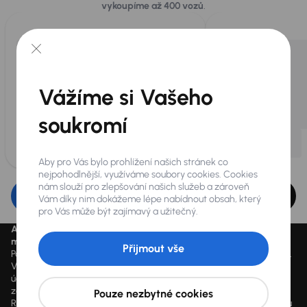
vykoupíme až 400 vozů
.
Vážíme si Vašeho
soukromí
Aby pro Vás bylo prohlížení našich stránek co
nejpohodlnější, využíváme soubory cookies. Cookies
nám slouží pro zlepšování našich služeb a zároveň
Upravit filtr
Vám díky nim dokážeme lépe nabídnout obsah, který
pro Vás může být zajímavý a užitečný.
Aktuálně platné ceny jsou uvedeny na
www.aaaauto.cz
. Akci je
možné využít od 14.3.2020 do odvolání.
Přijmout vše
Podmínky spotřebitelského úvěru u konkrétního vozu se mohou lišit.
Výpočet splátky je orientační a závisí na konkrétních vstupních
údajích a individuálních podmínkách financování poskytnutých
zákazníkovi jim zvoleným obchodním partnerem. Vyšší hodnoty
Pouze nezbytné cookies
RPSN mohou být důsledkem využití marketingových akcí dle výběru