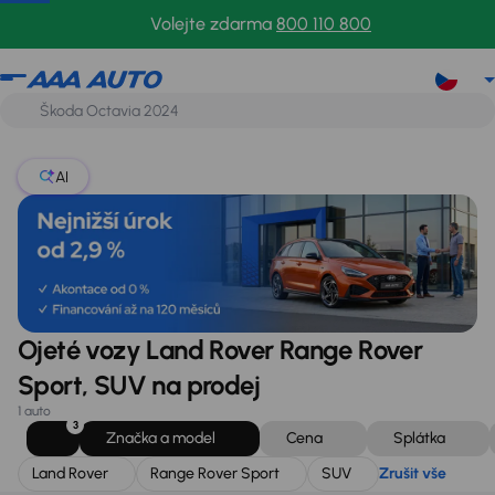
Land Rover
Range Rover Sport
SUV
Zrušit vše
Volejte zdarma
800 110 800
AI
Ojeté vozy Land Rover Range Rover
Sport, SUV na prodej
1 auto
3
Značka a model
Cena
Splátka
Land Rover
Range Rover Sport
SUV
Zrušit vše