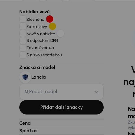
Nabídka vozů
Zlevněno
Extra slevy
Nově v nabídce
S odpočtem DPH
Tovární záruka
S nízkou spotřebou
Značka a model
Lancia
na
Přidat model
Přidat další značky
Na
ma
Zku
Cena
vyk
Splátka
Nen