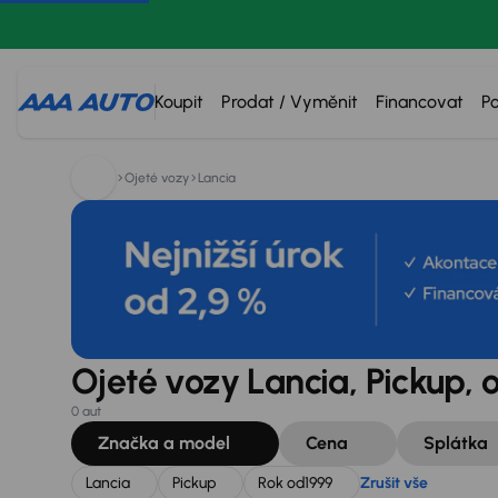
Hledáte:
Lancia
Pickup
Rok od
1999
Zrušit vše
Koupit
Prodat / Vyměnit
Financovat
P
Ojeté vozy
Lancia
Ojeté vozy Lancia, Pickup, 
0 aut
Značka a model
Cena
Splátka
Lancia
Pickup
Rok od
1999
Zrušit vše