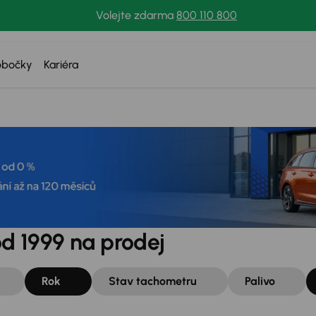
Volejte zdarma
800 110 800
obočky
Kariéra
od 1999 na prodej
Rok
Stav tachometru
Palivo