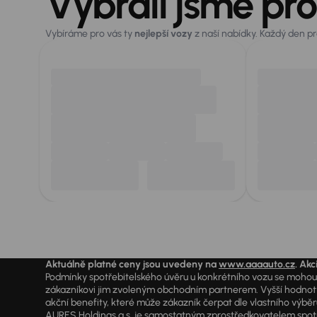
Vybrali jsme pro
Vybíráme pro vás ty
nejlepší vozy
z naší nabídky. Každý den p
Aktuálně platné ceny jsou uvedeny na
www.aaaauto.cz
. Akc
Podmínky spotřebitelského úvěru u konkrétního vozu se mohou l
zákazníkovi jim zvoleným obchodním partnerem. Vyšší hodnoty R
akční benefity, které může zákazník čerpat dle vlastního výběr
AURES Holdings a.s. je samostatným zprostředkovatelem spotřeb