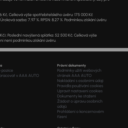
46 Kč, Celková výše spotřebitelského úvěru: 175 000 Kč
 Úroková sazba: 7,97 %, RPSN: 8,27 %. Podmínkou získání úvěru
7 Kč); Poslední navýšená splátka: 52 500 Kč; Celková výše
ění není podmínkou získání úvěru.
ra
Právní dokumenty
é pozice
Podmínky užití webových
 pracovat v AAA AUTO
stránek AAA AUTO
Nakládání s osobními údaji
Pravidla používání cookies
Upravit nastavení cookies
Dokumenty ke stažení
Žádost o úpravu osobních
údajů
Prohlášení o koncernovém
řízení