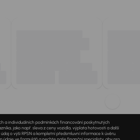
jích a individuálních podmínkách financování poskytnutých
a, jako např. sleva z ceny vozidla, výplata hotovosti a další
ý údaj o výši RPSN a kompletní předsmluvní informace k úvěru.
údaje ve formuláři a nechte naše finanční specialisty, aby pro