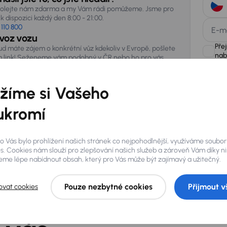
olejte nám zdarma a my Vám rádi pomůžeme. Jsme pro
k dispozici každý den 8:00 - 21:00.
 110 800
E-m
voz vozu
Pře
ud máte zájem o konkrétní vůz kdekoliv v Evropě, pošlete
nab
 link! Seženeme vám podobný v ČR nebo ho pro vás
vezeme ze zahraničí.
žíme si Vašeho
AURES Hold
uchovávat 
zpracován
ukromí
o Vás bylo prohlížení našich stránek co nejpohodlnější, využíváme soubor
s. Cookies nám slouží pro zlepšování našich služeb a zároveň Vám díky n
me lépe nabídnout obsah, který pro Vás může být zajímavý a užitečný.
Pouze nezbytné cookies
Přijmout v
ovat cookies