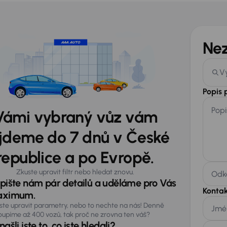
Ne
V
Popis
Popi
Vámi vybraný vůz vám
jdeme do 7 dnů v České
republice a po Evropě.
Zkuste upravit filtr nebo hledat znovu.
Odka
pište nám pár detailů a uděláme pro Vás
Kontak
ximum.
ste upravit parametry, nebo to nechte na nás! Denně
Jmé
oupíme až 400 vozů, tak proč ne zrovna ten váš?
ašli jste to, co jste hledali?