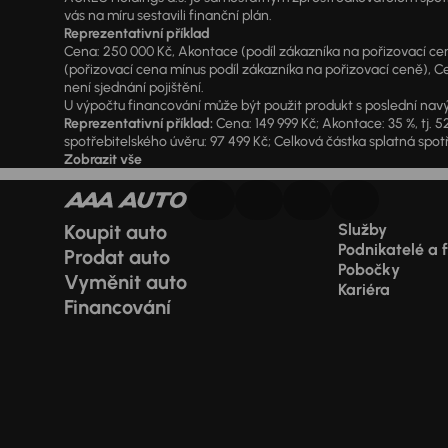
vás na míru sestavili finanční plán.
Reprezentativní příklad
Cena: 250 000 Kč, Akontace (podíl zákazníka na pořizovací ceně)
(pořizovací cena mínus podíl zákazníka na pořizovací ceně), Ce
není sjednání pojištění.
U výpočtu financování může být použit produkt s poslední navý
Reprezentativní příklad:
Cena: 149 999 Kč; Akontace: 35 %, tj. 5
spotřebitelského úvěru: 97 499 Kč; Celková částka splatná spotř
Zobrazit vše
Koupit auto
Služby
Podnikatelé a 
Prodat auto
Pobočky
Vyměnit auto
Kariéra
Financování