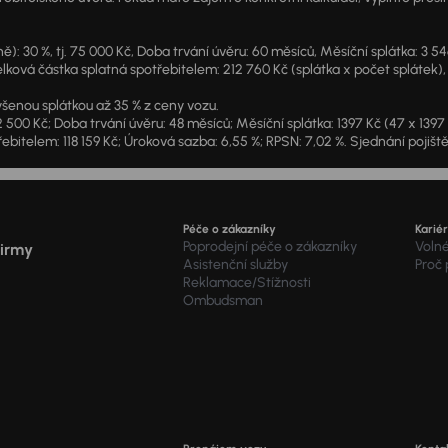
: 30 %, tj. 75 000 Kč, Doba trvání úvěru: 60 měsíců, Měsíční splátka: 3 5
lková částka splatná spotřebitelem: 212 760 Kč (splátka x počet splátek),
šenou splátkou až 35 % z ceny vozu.
2 500 Kč; Doba trvání úvěru: 48 měsíců; Měsíční splátka: 1397 Kč (47 x 139
ebitelem: 118 159 Kč; Úroková sazba: 6,55 %; RPSN: 7,02 %. Sjednání pojišt
Péče o zákazníky
Karié
Poprodejní péče o zákazníky
Voln
firmy
Asistenční služby
Proč
Reklamace/Stížnosti
Ombudsman