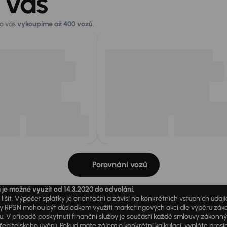
 vás
ro vás
vykoupíme až 400 vozů
.
Porovnání vozů
i je možné využít od 14.3.2020 do odvolání.
išit. Výpočet splátky je orientační a závisí na konkrétních vstupních úda
PSN mohou být důsledkem využití marketingových akcí dle výběru zákazník
u. V případě poskytnutí finanční služby je součástí každé smlouvy zákonn
itelského úvěru. Pokud máte zájem o konkrétní kalkulaci, vyplňte prosím 