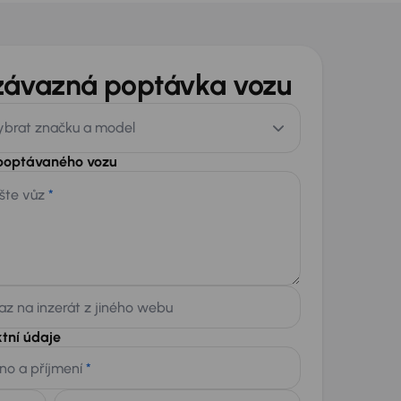
závazná poptávka vozu
ybrat značku a model
 poptávaného vozu
šte vůz
*
z na inzerát z jiného webu
tní údaje
no a příjmení
*