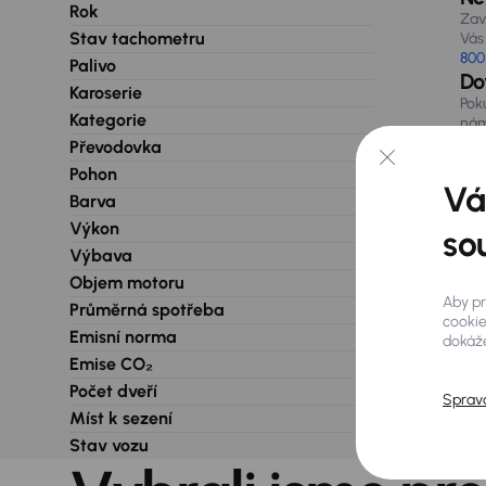
Rok
Zav
Stav tachometru
Vás 
800
Palivo
Do
Karoserie
Pok
Kategorie
nám
při
Převodovka
Pohon
Vá
Barva
Výkon
so
Výbava
Objem motoru
Aby pr
Průměrná spotřeba
cookie
Emisní norma
dokáže
Emise CO₂
Počet dveří
Sprav
Míst k sezení
Stav vozu