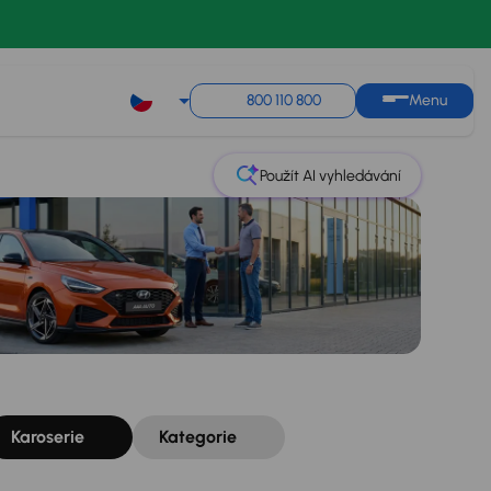
Řazení
Uložit hledání
800 110 800
Menu
Použít AI vyhledávání
Karoserie
Kategorie