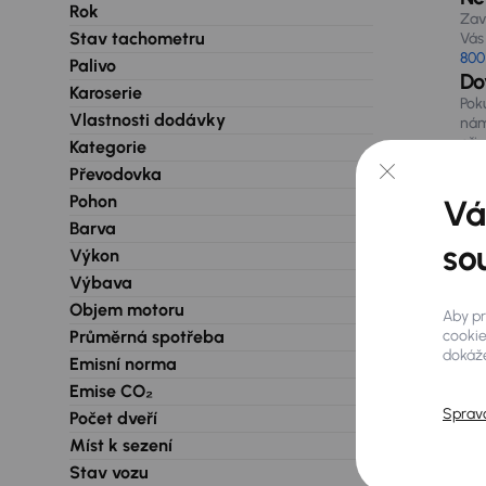
Rok
Zav
Stav tachometru
Vás 
800
Palivo
Do
Karoserie
Pok
Vlastnosti dodávky
nám
při
Kategorie
Převodovka
Pohon
Vá
Barva
so
Výkon
Výbava
Objem motoru
Aby pr
Průměrná spotřeba
cookie
dokáže
Emisní norma
Emise CO₂
Sprav
Počet dveří
Míst k sezení
Stav vozu