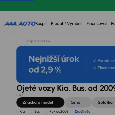
Hledáte:
Kia
Bus
Rok od
2009
Zrušit vše
Koupit
Prodat / Vyměnit
Financovat
P
Ojeté vozy
Kia
Ojeté vozy Kia, Bus, od 200
0 aut
Značka a model
Cena
Splátka
Kia
Bus
Rok od
2009
Zrušit vše