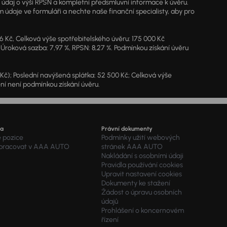
ý údaj o výši RPSN a kompletní předsmluvní informace k úvěru.
údaje ve formuláři a nechte naše finanční specialisty, aby pro
46 Kč, Celková výše spotřebitelského úvěru: 175 000 Kč
 Úroková sazba: 7,97 %, RPSN: 8,27 %. Podmínkou získání úvěru
7 Kč); Poslední navýšená splátka: 52 500 Kč; Celková výše
ění není podmínkou získání úvěru.
ra
Právní dokumenty
é pozice
Podmínky užití webových
 pracovat v AAA AUTO
stránek AAA AUTO
Nakládání s osobními údaji
Pravidla používání cookies
Upravit nastavení cookies
Dokumenty ke stažení
Žádost o úpravu osobních
údajů
Prohlášení o koncernovém
řízení