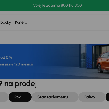
Volejte zdarma
800 110 800
obočky
Kariéra
9 na prodej
Rok
Stav tachometru
Palivo