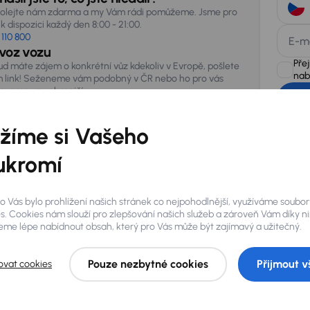
olejte nám zdarma a my Vám rádi pomůžeme. Jsme pro
k dispozici každý den 8:00 - 21:00.
 110 800
E-m
voz vozu
Pře
ud máte zájem o konkrétní vůz kdekoliv v Evropě, pošlete
nab
 link! Seženeme vám podobný v ČR nebo ho pro vás
vezeme ze zahraničí.
AURES Hold
žíme si Vašeho
uchovávat 
zpracován
ukromí
o Vás bylo prohlížení našich stránek co nejpohodlnější, využíváme soubor
s. Cookies nám slouží pro zlepšování našich služeb a zároveň Vám díky n
me lépe nabídnout obsah, který pro Vás může být zajímavý a užitečný.
Pouze nezbytné cookies
Přijmout v
ovat cookies