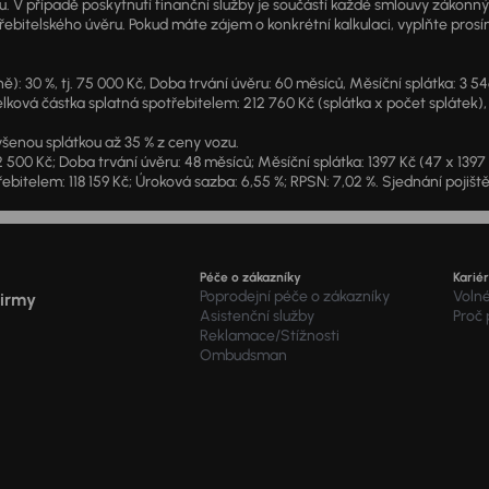
u. V případě poskytnutí finanční služby je součástí každé smlouvy zákonn
itelského úvěru. Pokud máte zájem o konkrétní kalkulaci, vyplňte prosím 
: 30 %, tj. 75 000 Kč, Doba trvání úvěru: 60 měsíců, Měsíční splátka: 3 5
lková částka splatná spotřebitelem: 212 760 Kč (splátka x počet splátek),
šenou splátkou až 35 % z ceny vozu.
2 500 Kč; Doba trvání úvěru: 48 měsíců; Měsíční splátka: 1397 Kč (47 x 139
ebitelem: 118 159 Kč; Úroková sazba: 6,55 %; RPSN: 7,02 %. Sjednání pojišt
Péče o zákazníky
Karié
Poprodejní péče o zákazníky
Voln
firmy
Asistenční služby
Proč
Reklamace/Stížnosti
Ombudsman