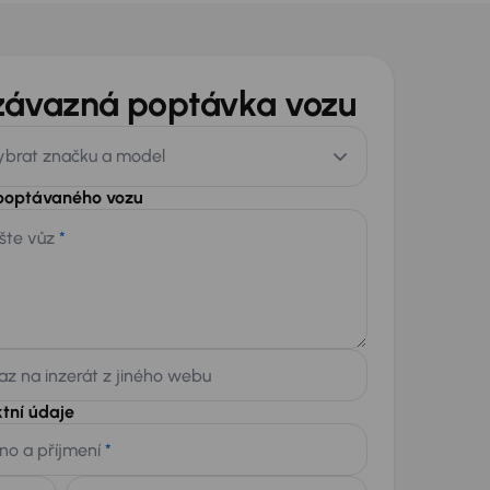
závazná poptávka vozu
ybrat značku a model
 poptávaného vozu
šte vůz
*
z na inzerát z jiného webu
tní údaje
no a příjmení
*