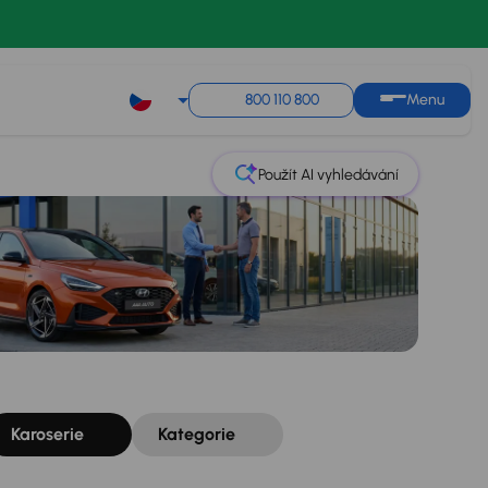
Řazení
Uložit hledání
800 110 800
Menu
Použít AI vyhledávání
Karoserie
Kategorie