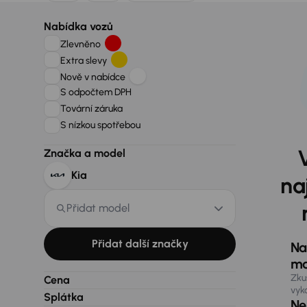
Nabídka vozů
Zlevněno
Extra slevy
Nově v nabídce
S odpočtem DPH
Tovární záruka
S nízkou spotřebou
Značka a model
Kia
na
Přidat model
Přidat další značky
Na
ma
Zku
Cena
vyk
Splátka
Nen