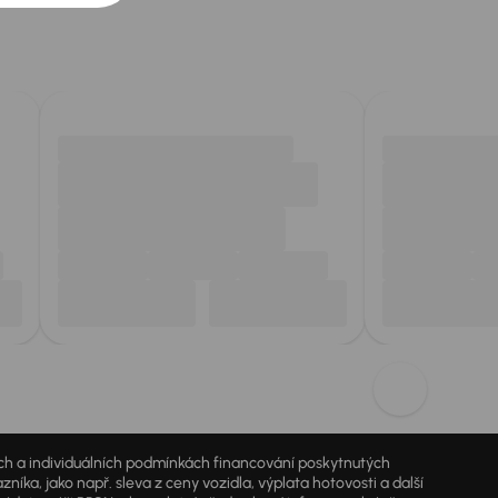
jích a individuálních podmínkách financování poskytnutých
a, jako např. sleva z ceny vozidla, výplata hotovosti a další