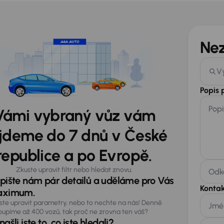
Ne
V
Popis
Popi
Vámi vybraný vůz vám
jdeme do 7 dnů v České
republice a po Evropě.
Zkuste upravit filtr nebo hledat znovu.
Odka
pište nám pár detailů a uděláme pro Vás
Kontak
ximum.
ste upravit parametry, nebo to nechte na nás! Denně
Jmé
oupíme až 400 vozů, tak proč ne zrovna ten váš?
ašli jste to, co jste hledali?