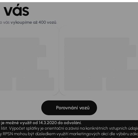
 vás
ro vás
vykoupíme až 400 vozů
.
Porovnání vozů
i je možné využít od 14.3.2020 do odvolání.
išit. Výpočet splátky je orientační a závisí na konkrétních vstupních úda
PSN mohou být důsledkem využití marketingových akcí dle výběru zákazník