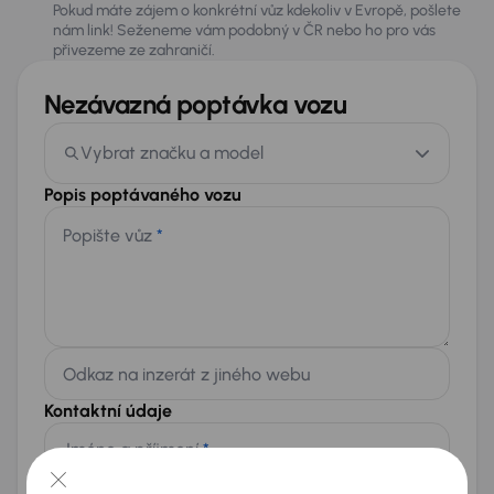
Pokud máte zájem o konkrétní vůz kdekoliv v Evropě, pošlete
nám link! Seženeme vám podobný v ČR nebo ho pro vás
přivezeme ze zahraničí.
Nezávazná poptávka vozu
Vybrat značku a model
Popis poptávaného vozu
Popište vůz
*
Odkaz na inzerát z jiného webu
Kontaktní údaje
Jméno a příjmení
*