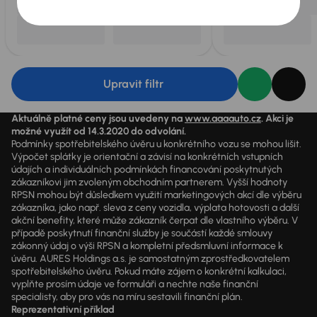
Upravit filtr
Aktuálně platné ceny jsou uvedeny na
www.aaaauto.cz
. Akci je
možné využít od 14.3.2020 do odvolání.
Podmínky spotřebitelského úvěru u konkrétního vozu se mohou lišit.
Výpočet splátky je orientační a závisí na konkrétních vstupních
údajích a individuálních podmínkách financování poskytnutých
zákazníkovi jim zvoleným obchodním partnerem. Vyšší hodnoty
RPSN mohou být důsledkem využití marketingových akcí dle výběru
zákazníka, jako např. sleva z ceny vozidla, výplata hotovosti a další
akční benefity, které může zákazník čerpat dle vlastního výběru. V
případě poskytnutí finanční služby je součástí každé smlouvy
zákonný údaj o výši RPSN a kompletní předsmluvní informace k
úvěru. AURES Holdings a.s. je samostatným zprostředkovatelem
spotřebitelského úvěru. Pokud máte zájem o konkrétní kalkulaci,
vyplňte prosím údaje ve formuláři a nechte naše finanční
specialisty, aby pro vás na míru sestavili finanční plán.
Reprezentativní příklad