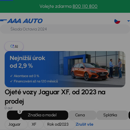
Jaguar
XF
Rok od
2023
Zrušit vše
Volejte zdarma
800 110 800
AI
Ojeté vozy Jaguar XF, od 2023 na
prodej
0 aut
3
Značka a model
Cena
Splátka
Jaguar
XF
Rok od
2023
Zrušit vše