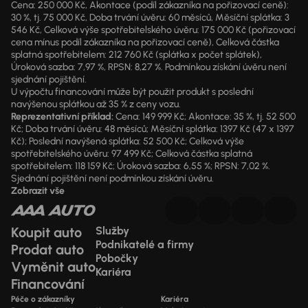
Cena: 250 000 Kč, Akontace (podíl zákazníka na pořizovací ceně):
30 %, tj. 75 000 Kč, Doba trvání úvěru: 60 měsíců, Měsíční splátka: 3
546 Kč, Celková výše spotřebitelského úvěru: 175 000 Kč (pořizovací
cena mínus podíl zákazníka na pořizovací ceně), Celková částka
splatná spotřebitelem: 212 760 Kč (splátka x počet splátek),
Úroková sazba: 7,97 %, RPSN: 8,27 %. Podmínkou získání úvěru není
sjednání pojištění.
U výpočtu financování může být použit produkt s poslední
navýšenou splátkou až 35 % z ceny vozu.
Reprezentativní příklad:
Cena: 149 999 Kč; Akontace: 35 %, tj. 52 500
Kč; Doba trvání úvěru: 48 měsíců; Měsíční splátka: 1397 Kč (47 x 1397
Kč); Poslední navýšená splátka: 52 500 Kč; Celková výše
spotřebitelského úvěru: 97 499 Kč; Celková částka splatná
spotřebitelem: 118 159 Kč; Úroková sazba: 6,55 %; RPSN: 7,02 %.
Sjednání pojištění není podmínkou získání úvěru.
Zobrazit vše
Koupit auto
Služby
Podnikatelé a firmy
Prodat auto
Pobočky
Vyměnit auto
Kariéra
Financování
Péče o zákazníky
Kariéra