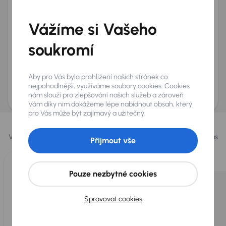
Telefon
*
Vážíme si Vašeho
+420
E-mail
*
Přeji si dostávat informace o atraktivních slevových
soukromí
nabídkách
Odeslat poptávku
Aby pro Vás bylo prohlížení našich stránek co
AURES Holdings a.s., se sídlem Dopraváků 874/15, Čimice, 184 00 Praha 8 bude
nejpohodlnější, využíváme soubory cookies. Cookies
uchovávat a zpracovávat vaše osobní údaje v souladu se zásadami ochrany a
nám slouží pro zlepšování našich služeb a zároveň
zpracování
osobních údajů
.
Vám díky nim dokážeme lépe nabídnout obsah, který
pro Vás může být zajímavý a užitečný.
Vybrali jsme pro vás
Vybíráme pro vás ty
nejlepší vozy
z naší nabídky. Každý den pro vás
Přijmout vše
vykoupíme až 400 vozů
.
Pouze nezbytné cookies
Spravovat cookies