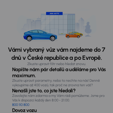
Vámi vybraný vůz vám najdeme do 7
dnů v České republice a po Evropě.
Zkuste upravit filtr nebo hledat znovu.
Napište nám pár detailů a uděláme pro Vás
maximum.
Zkuste upravit parametry, nebo to nechte na nás! Denně
vykoupíme až 400 vozů, tak proč ne zrovna ten váš?
Nenašli jste to, co jste hledali?
Zavolejte nám zdarma a my Vám rádi pomůžeme. Jsme pro
Vás k dispozici každý den 8:00 - 21:00.
800 110 800
Dovoz vozu