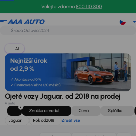
Jaguar
Rok od
2018
Zrušit vše
Volejte zdarma
800 110 800
AI
Ojeté vozy Jaguar, od 2018 na prodej
4 auta
2
Značka a model
Cena
Splátka
Jaguar
Rok od
2018
Zrušit vše