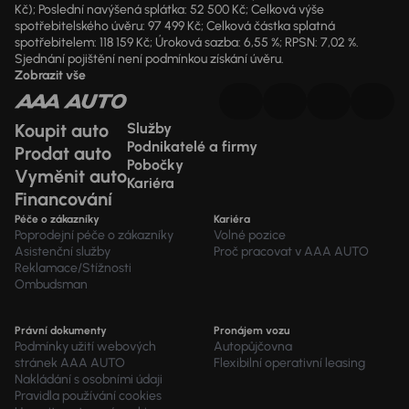
Kč); Poslední navýšená splátka: 52 500 Kč; Celková výše
spotřebitelského úvěru: 97 499 Kč; Celková částka splatná
spotřebitelem: 118 159 Kč; Úroková sazba: 6,55 %; RPSN: 7,02 %.
Sjednání pojištění není podmínkou získání úvěru.
Zobrazit vše
Koupit auto
Služby
Podnikatelé a firmy
Prodat auto
Pobočky
Vyměnit auto
Kariéra
Financování
Péče o zákazníky
Kariéra
Poprodejní péče o zákazníky
Volné pozice
Asistenční služby
Proč pracovat v AAA AUTO
Reklamace/Stížnosti
Ombudsman
Právní dokumenty
Pronájem vozu
Podmínky užití webových
Autopůjčovna
stránek AAA AUTO
Flexibilní operativní leasing
Nakládání s osobními údaji
Pravidla používání cookies