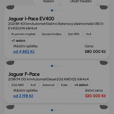
Řazení
Uložit hledání
Jaguar I-Pace EV400
2021
84 401 km
Automat
Elektro Bateriový elektromobil (BEV)
EV400
294 kW
4x4
Po prvním majiteli
Servisní knížka
SoH 89%
4x4
+7 dalších
Měsíční splátka
Cena
od 4 882 Kč
580 000 Kč
Zlevněno o 10 000 Kč
Jaguar F-Pace
2018
174 015 km
Automat
Diesel
20d AWD
132 kW
4x4
20d AWD
4x4
Automat
Kůže
+4 dalších
Měsíční splátka
Akční cena
od 3 198 Kč
320 000 Kč
Možnost odpočtu DPH