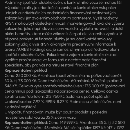
Podmínky spotřebitelského úvěru u konkrétního vozu se mohou lišit.
Výpočet splátky je orientační a závisí na konkrétních vstupních
údajích a individuálních podmínkách financování poskytnutých
zákazníkovi jim zvoleným obchodním partnerem. Vyšší hodnoty
RPSN mohou být důsledkem využití marketingových akcí dle výběru
zákazníka, jako např. sleva z ceny vozidla, výplata hotovosti a další
akční benefity, které může zákazník čerpat dle vlastního výběru. V
případě poskytnutí finanční služby je součástí každé smlouvy
zákonný údaj o výši RPSN a kompletní předsmluvní informace k
úvěru. AURES Holdings a.s. je samostatným zprostředkovatelem
spotřebitelského úvěru. Pokud máte zájem o konkrétní kalkulaci,
vyplňte prosím údaje ve formuláři a nechte naše finanční
specialisty, aby pro vás na míru sestavili finanční plán.
Reprezentativní příklad
Cena: 250 000 Kč, Akontace (podíl zákazníka na pořizovací ceně):
30 %, tj. 75 000 Kč, Doba trvání úvěru: 60 měsíců, Měsíční splátka: 3
546 Kč, Celková výše spotřebitelského úvěru: 175 000 Kč (pořizovací
cena mínus podíl zákazníka na pořizovací ceně), Celková částka
splatná spotřebitelem: 212 760 Kč (splátka x počet splátek),
Úroková sazba: 7,97 %, RPSN: 8,27 %. Podmínkou získání úvěru není
sjednání pojištění.
U výpočtu financování může být použit produkt s poslední
navýšenou splátkou až 35 % z ceny vozu.
Reprezentativní příklad:
Cena: 149 999 Kč; Akontace: 35 %, tj. 52 500
Kč; Doba trvání úvěru: 48 měsíců; Měsíční splátka: 1397 Kč (47 x 1397