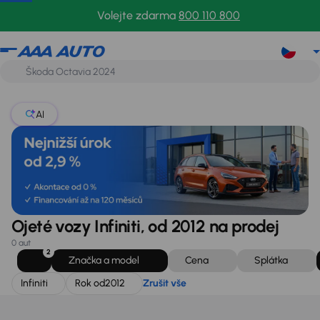
Infiniti
Rok od
2012
Zrušit vše
Volejte zdarma
800 110 800
AI
Ojeté vozy Infiniti, od 2012 na prodej
0 aut
2
Značka a model
Cena
Splátka
Infiniti
Rok od
2012
Zrušit vše