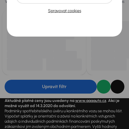
Vybíráme pro vás ty
nejlepší vozy
z naší nabídky. Každý den pro vás
vykoupíme až 400 vozů
.
Spravovat cookies
Upravit filtr
Aktuálně platné ceny jsou uvedeny na
www.aaaauto.cz
. Akci je
možné využít od 14.3.2020 do odvolání.
Podmínky spotřebitelského úvěru u konkrétního vozu se mohou lišit.
Výpočet splátky je orientační a závisí na konkrétních vstupních
údajích a individuálních podmínkách financování poskytnutých
zákazníkovi jim zvoleným obchodním partnerem. Vyšší hodnoty