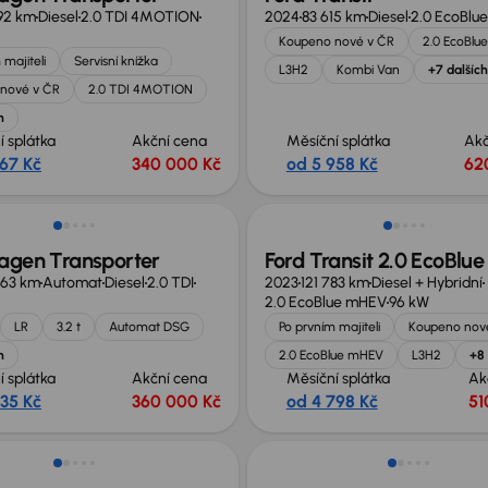
92 km
Diesel
2.0 TDI 4MOTION
2024
83 615 km
Diesel
2.0 EcoBlue
Koupeno nové v ČR
2.0 EcoBlue
 majiteli
Servisní knížka
L3H2
Kombi Van
+7 dalších
nové v ČR
2.0 TDI 4MOTION
h
í splátka
Akční cena
Měsíční splátka
Akč
367 Kč
340 000 Kč
od 5 958 Kč
62
no o 20 000 Kč
Možnost odpočtu DPH
agen Transporter
Ford Transit 2.0 EcoBl
863 km
Automat
Diesel
2.0 TDI
2023
121 783 km
Diesel + Hybridní
2.0 EcoBlue mHEV
96 kW
LR
3.2 t
Automat DSG
Po prvním majiteli
Koupeno nov
h
2.0 EcoBlue mHEV
L3H2
+8 
í splátka
Akční cena
Měsíční splátka
Ak
535 Kč
360 000 Kč
od 4 798 Kč
51
sleva 19 000 Kč
Nově v nabídce