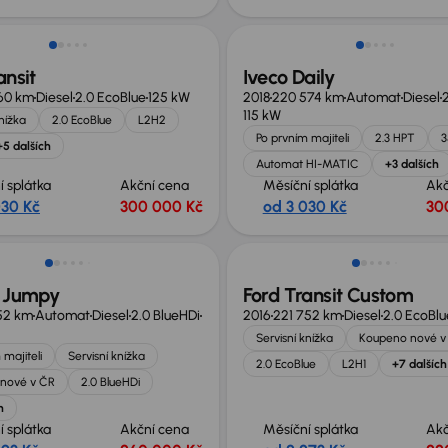
st odpočtu DPH
Možnost odpočtu DPH
ansit
Iveco Daily
60 km
Diesel
2.0 EcoBlue
125 kW
2018
220 574 km
Automat
Diesel
115 kW
knížka
2.0 EcoBlue
L2H2
Po prvním majiteli
2.3 HPT
3
+5 dalších
Automat HI-MATIC
+3 dalších
í splátka
Akční cena
Měsíční splátka
Akč
030 Kč
300 000 Kč
od 3 030 Kč
30
no o 30 000 Kč
Možnost odpočtu DPH
n Jumpy
Ford Transit Custom
152 km
Automat
Diesel
2.0 BlueHDi
2016
221 752 km
Diesel
2.0 EcoBlu
Servisní knížka
Koupeno nové v
 majiteli
Servisní knížka
2.0 EcoBlue
L2H1
+7 dalších
nové v ČR
2.0 BlueHDi
h
í splátka
Akční cena
Měsíční splátka
Akč