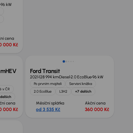
96 kW
ní cena
0 000 Kč
Nově v nabídce
ue mHEV
Ford Transit
2021
128 994 km
Diesel
2.0 EcoBlue
96 kW
Po prvním majiteli
Servisní knížka
é v ČR
2.0 EcoBlue
L3H2
+7 dalších
dalších
ční cena
Měsíční splátka
Akční cena
0 000 Kč
od 3 535 Kč
360 000 Kč