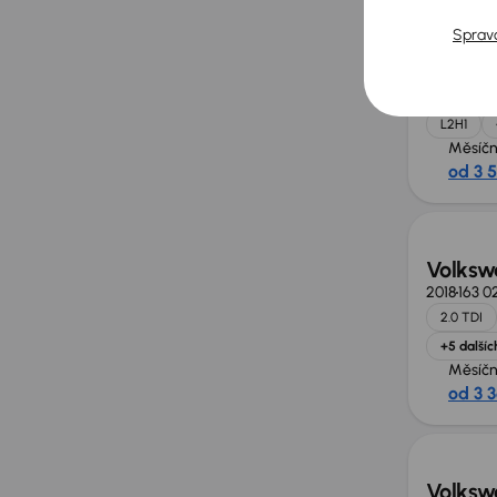
Sprav
Opel M
2022
52 9
Servisní 
L2H1
Měsíčn
od 3 
Extra 
Volksw
2018
163 0
2.0 TDI
+5 dalšíc
Měsíčn
od 3 
Možno
Volksw