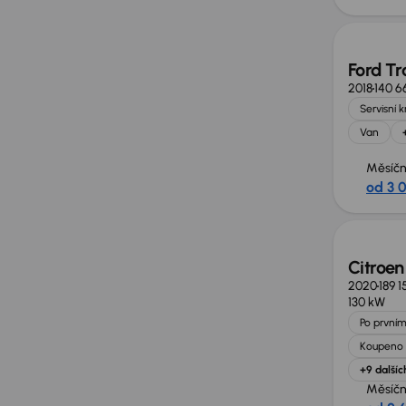
Možno
Ford Tr
2018
140 6
Servisní 
Van
Měsíčn
od 3 
Zlevně
Citroe
2020
189 
130 kW
Po prvním
Koupeno 
+9 dalšíc
Měsíčn