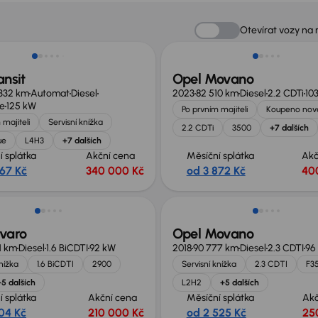
no o 50 000 Kč
Možnost odpočtu DPH
Otevírat vozy na
ansit
Opel Movano
332 km
Automat
Diesel
2023
82 510 km
Diesel
2.2 CDTi
10
ue
125 kW
Po prvním majiteli
Koupeno nov
 majiteli
Servisní knížka
2.2 CDTi
3500
+7 dalších
ue
L4H3
+7 dalších
í splátka
Akční cena
Měsíční splátka
Akč
367 Kč
340 000 Kč
od 3 872 Kč
40
no o 70 000 Kč
Extra sleva 17 000 Kč
ivaro
Opel Movano
1 km
Diesel
1.6 BiCDTI
92 kW
2018
90 777 km
Diesel
2.3 CDTI
96
knížka
1.6 BiCDTI
2900
Servisní knížka
2.3 CDTI
F3
+5 dalších
L2H2
+5 dalších
í splátka
Akční cena
Měsíční splátka
Akč
104 Kč
210 000 Kč
od 2 525 Kč
25