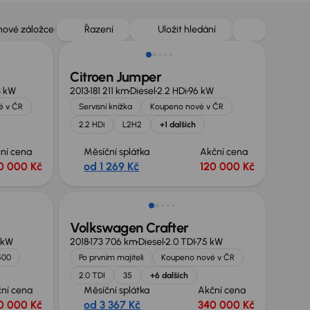
Zlevněno o 50 000 Kč
 nové záložce
Řazení
Uložit hledání
Citroen Jumper
3 kW
2013
181 211 km
Diesel
2.2 HDi
96 kW
é v ČR
Servisní knížka
Koupeno nové v ČR
2.2 HDi
L2H2
+1 dalších
ní cena
Měsíční splátka
Akční cena
0 000 Kč
od 1 269 Kč
120 000 Kč
Zlevněno o 20 000 Kč
Volkswagen Crafter
 kW
2018
173 706 km
Diesel
2.0 TDI
75 kW
500
Po prvním majiteli
Koupeno nové v ČR
2.0 TDI
35
+6 dalších
ní cena
Měsíční splátka
Akční cena
0 000 Kč
od 3 367 Kč
340 000 Kč