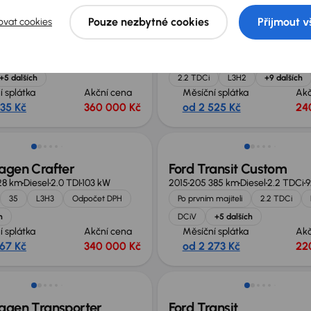
Pouze nezbytné cookies
Přijmout v
ovat cookies
ovano
Ford Transit
41 km
Diesel
2.2 CDTi
103 kW
2016
189 190 km
Diesel
2.2 TDCi
92
knížka
2.2 CDTi
3500
Servisní knížka
Koupeno nové v
+5 dalších
2.2 TDCi
L3H2
+9 dalších
í splátka
Akční cena
Měsíční splátka
Akč
535 Kč
360 000 Kč
od 2 525 Kč
24
sleva 21 000 Kč
Zlevněno o 10 000 Kč
agen Crafter
Ford Transit Custom
28 km
Diesel
2.0 TDI
103 kW
2015
205 385 km
Diesel
2.2 TDCi
9
35
L3H3
Odpočet DPH
Po prvním majiteli
2.2 TDCi
h
DCiV
+5 dalších
í splátka
Akční cena
Měsíční splátka
Akč
367 Kč
340 000 Kč
od 2 273 Kč
22
st odpočtu DPH
Možnost odpočtu DPH
agen Transporter
Ford Transit