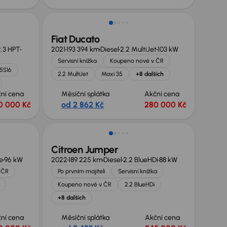
Zlevněno o 30 000 Kč
Fiat Ducato
2.3 HPT
2021
193 394 km
Diesel
2.2 MultiJet
103 kW
Servisní knížka
Koupeno nové v ČR
5S16
2.2 MultiJet
Maxi 35
+8 dalších
ní cena
Měsíční splátka
Akční cena
0 000 Kč
od 2 862 Kč
280 000 Kč
Možnost odpočtu DPH
Citroen Jumper
e
96 kW
2022
189 225 km
Diesel
2.2 BlueHDi
88 kW
 ČR
Po prvním majiteli
Servisní knížka
Koupeno nové v ČR
2.2 BlueHDi
+8 dalších
ní cena
Měsíční splátka
Akční cena