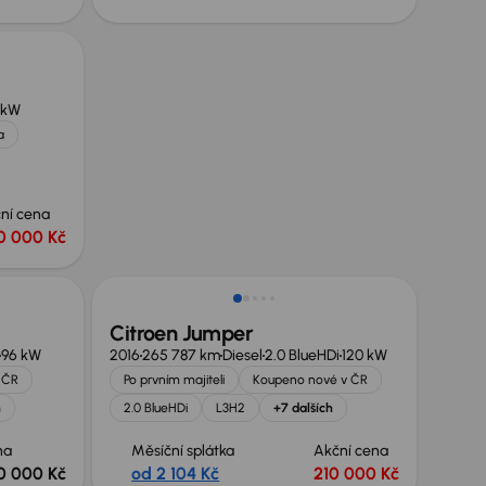
 kW
a
ní cena
0 000 Kč
Zlevněno o 10 000 Kč
Citroen Jumper
96 kW
2016
265 787 km
Diesel
2.0 BlueHDi
120 kW
 ČR
Po prvním majiteli
Koupeno nové v ČR
h
2.0 BlueHDi
L3H2
+7 dalších
na
Měsíční splátka
Akční cena
0 000 Kč
od 2 104 Kč
210 000 Kč