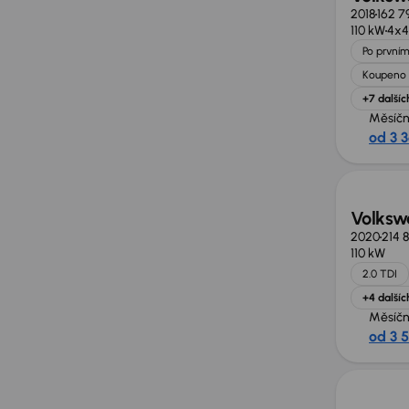
2018
162 7
110 kW
4x4
Po prvním
Koupeno 
+7 dalšíc
Měsíčn
od 3 
Zlevně
Volksw
2020
214 
110 kW
2.0 TDI
+4 dalšíc
Měsíčn
od 3 
Extra 