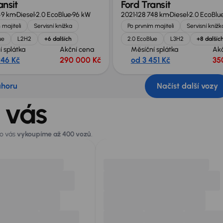
ansit
Ford Transit
49 km
Diesel
2.0 EcoBlue
96 kW
2021
128 748 km
Diesel
2.0 EcoBlu
 majiteli
Servisní knížka
Po prvním majiteli
Servisní knížk
ue
L2H2
+6 dalších
2.0 EcoBlue
L3H2
+8 dalšíc
í splátka
Akční cena
Měsíční splátka
Ak
946 Kč
290 000 Kč
od 3 451 Kč
35
ahoru
Načíst další vozy
 vás
ro vás
vykoupíme až 400 vozů
.