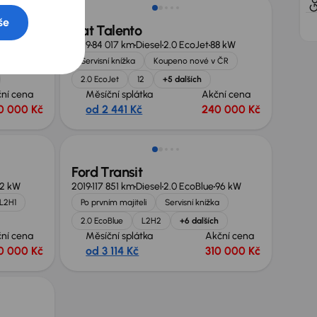
še
Fiat Talento
 kW
2019
84 017 km
Diesel
2.0 EcoJet
88 kW
 ČR
Servisní knížka
Koupeno nové v ČR
2.0 EcoJet
12
+5 dalších
ní cena
Měsíční splátka
Akční cena
0 000 Kč
od 2 441 Kč
240 000 Kč
Možnost odpočtu DPH
Ford Transit
2 kW
2019
117 851 km
Diesel
2.0 EcoBlue
96 kW
L2H1
Po prvním majiteli
Servisní knížka
2.0 EcoBlue
L2H2
+6 dalších
ní cena
Měsíční splátka
Akční cena
0 000 Kč
od 3 114 Kč
310 000 Kč