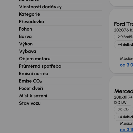
Zlevně
Vlastnosti dodávky
Kategorie
Převodovka
Ford Tr
Pohon
2020
76 1
Barva
2.0 EcoBl
Výkon
+4 dalšíc
Výbava
Objem motoru
Měsíčn
od 3 
Průměrná spotřeba
Možno
Emisní norma
Emise CO₂
Počet dveří
Merced
Míst k sezení
2016
311 7
120 kW
Stav vozu
316 CDI
+4 dalšíc
Měsíčn
od 3 1