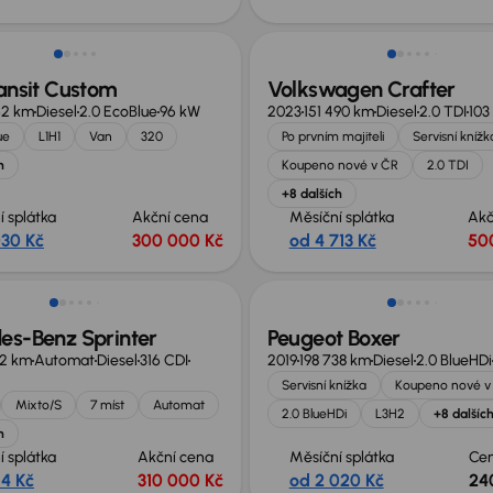
no o 50 000 Kč
Zlevněno o 90 000 Kč
ansit Custom
Volkswagen Crafter
62 km
Diesel
2.0 EcoBlue
96 kW
2023
151 490 km
Diesel
2.0 TDI
103
ue
L1H1
Van
320
Po prvním majiteli
Servisní knížk
h
Koupeno nové v ČR
2.0 TDI
+8 dalších
í splátka
Akční cena
Měsíční splátka
Akč
030 Kč
300 000 Kč
od 4 713 Kč
50
st odpočtu DPH
Zlevněno o 10 000 Kč
es-Benz Sprinter
Peugeot Boxer
42 km
Automat
Diesel
316 CDI
2019
198 738 km
Diesel
2.0 BlueHDi
Servisní knížka
Koupeno nové v
Mixto/S
7 míst
Automat
2.0 BlueHDi
L3H2
+8 dalšíc
h
í splátka
Akční cena
Měsíční splátka
Ce
14 Kč
310 000 Kč
od 2 020 Kč
24