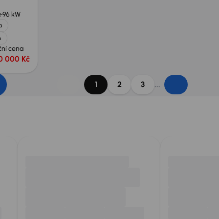
e
96 kW
a
h
ční cena
0 000 Kč
...
1
2
3