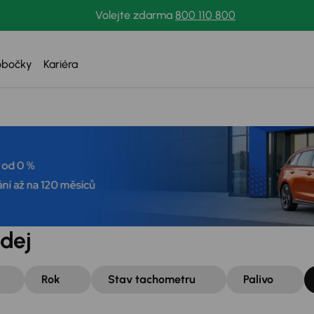
Volejte zdarma
800 110 800
obočky
Kariéra
dej
Rok
Stav tachometru
Palivo