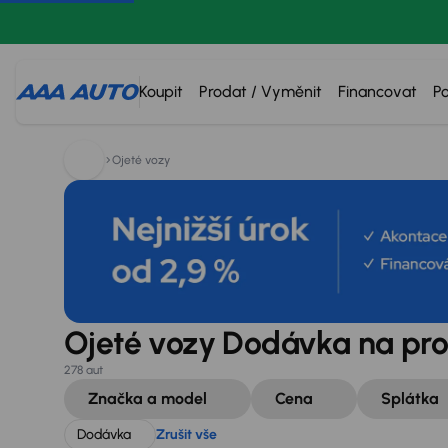
Hledáte:
Dodávka
Zrušit vše
Koupit
Prodat / Vyměnit
Financovat
P
Ojeté vozy
Ojeté vozy Dodávka na pro
278 aut
Značka a model
Cena
Splátka
Dodávka
Zrušit vše