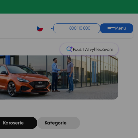
Řazení
Uložit hledání
800 110 800
Menu
Použít AI vyhledávání
Karoserie
Kategorie