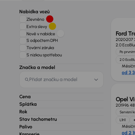
Zlevně
Nabídka vozů
Zlevněno
Extra slevy
Ford Tr
Nově v nabídce
2020
207 
S odpočtem DPH
2.0 EcoBl
Tovární záruka
Po prvním
S nízkou spotřebou
2.0 EcoBl
Měsíčn
Značka a model
od 3 
Zlevně
Přidat značku a model
Cena
Opel V
Splátka
2019
96 48
Rok
Servisní 
Stav tachometru
L1H1
Palivo
Měsíčn
od 2 
Karoserie