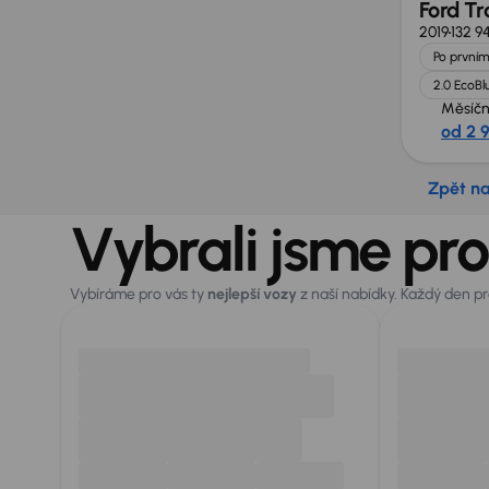
Ford Tr
2019
132 9
Po prvním
2.0 EcoBl
Měsíčn
od 2 
Zpět n
Vybrali jsme pro
Vybíráme pro vás ty
nejlepší vozy
z naší nabídky. Každý den p