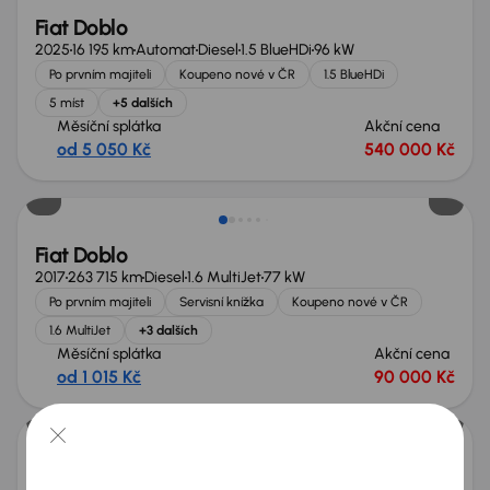
Fiat Doblo
2025
16 195 km
Automat
Diesel
1.5 BlueHDi
96 kW
Po prvním majiteli
Koupeno nové v ČR
1.5 BlueHDi
5 míst
+5 dalších
Měsíční splátka
Akční cena
od 5 050 Kč
540 000 Kč
Možnost odpočtu DPH
Fiat Doblo
2017
263 715 km
Diesel
1.6 MultiJet
77 kW
Po prvním majiteli
Servisní knížka
Koupeno nové v ČR
1.6 MultiJet
+3 dalších
Měsíční splátka
Akční cena
od 1 015 Kč
90 000 Kč
Fiat Doblo