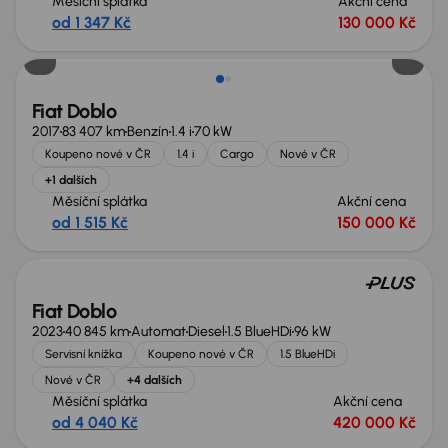
Měsíční splátka
Akční cena
od 1 347 Kč
130 000 Kč
Fiat Doblo
2017
83 407 km
Benzín
1.4 i
70 kW
Koupeno nové v ČR
1.4 i
Cargo
Nové v ČR
+1 dalších
Měsíční splátka
Akční cena
od 1 515 Kč
150 000 Kč
Nově v nabídce
Fiat Doblo
2023
40 845 km
Automat
Diesel
1.5 BlueHDi
96 kW
Servisní knížka
Koupeno nové v ČR
1.5 BlueHDi
Nové v ČR
+4 dalších
Měsíční splátka
Akční cena
od 4 040 Kč
420 000 Kč