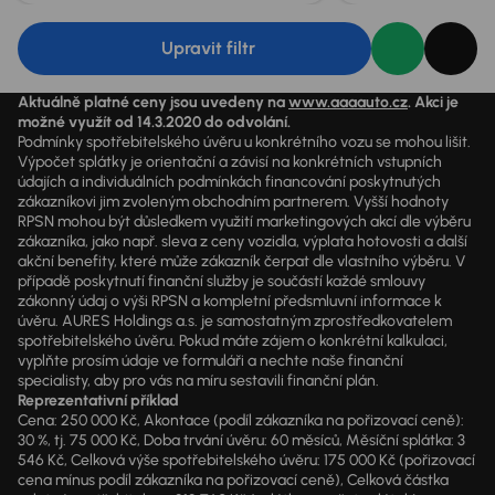
Upravit filtr
Aktuálně platné ceny jsou uvedeny na
www.aaaauto.cz
. Akci je
možné využít od 14.3.2020 do odvolání.
Podmínky spotřebitelského úvěru u konkrétního vozu se mohou lišit.
Výpočet splátky je orientační a závisí na konkrétních vstupních
údajích a individuálních podmínkách financování poskytnutých
zákazníkovi jim zvoleným obchodním partnerem. Vyšší hodnoty
RPSN mohou být důsledkem využití marketingových akcí dle výběru
zákazníka, jako např. sleva z ceny vozidla, výplata hotovosti a další
akční benefity, které může zákazník čerpat dle vlastního výběru. V
případě poskytnutí finanční služby je součástí každé smlouvy
zákonný údaj o výši RPSN a kompletní předsmluvní informace k
úvěru. AURES Holdings a.s. je samostatným zprostředkovatelem
spotřebitelského úvěru. Pokud máte zájem o konkrétní kalkulaci,
vyplňte prosím údaje ve formuláři a nechte naše finanční
specialisty, aby pro vás na míru sestavili finanční plán.
Reprezentativní příklad
Cena: 250 000 Kč, Akontace (podíl zákazníka na pořizovací ceně):
30 %, tj. 75 000 Kč, Doba trvání úvěru: 60 měsíců, Měsíční splátka: 3
546 Kč, Celková výše spotřebitelského úvěru: 175 000 Kč (pořizovací
cena mínus podíl zákazníka na pořizovací ceně), Celková částka