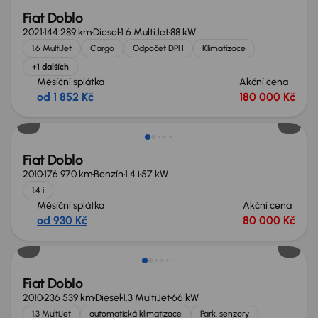
Fiat Doblo
2021
144 289 km
Diesel
1.6 MultiJet
88 kW
1.6 MultiJet
Cargo
Odpočet DPH
Klimatizace
+1 dalších
Měsíční splátka
Akční cena
od 1 852 Kč
180 000 Kč
Fiat Doblo
2010
176 970 km
Benzín
1.4 i
57 kW
1.4 i
Měsíční splátka
Akční cena
od 930 Kč
80 000 Kč
Fiat Doblo
2010
236 539 km
Diesel
1.3 MultiJet
66 kW
1.3 MultiJet
automatická klimatizace
Park. senzory