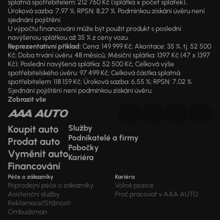
splatná spotřebitelem: 212 760 Kč (splátka x počet splátek),
Úroková sazba: 7,97 %, RPSN: 8,27 %. Podmínkou získání úvěru není
sjednání pojištění.
U výpočtu financování může být použit produkt s poslední
navýšenou splátkou až 35 % z ceny vozu.
Reprezentativní příklad:
Cena: 149 999 Kč; Akontace: 35 %, tj. 52 500
Kč; Doba trvání úvěru: 48 měsíců; Měsíční splátka: 1397 Kč (47 x 1397
Kč); Poslední navýšená splátka: 52 500 Kč; Celková výše
spotřebitelského úvěru: 97 499 Kč; Celková částka splatná
spotřebitelem: 118 159 Kč; Úroková sazba: 6,55 %; RPSN: 7,02 %.
Sjednání pojištění není podmínkou získání úvěru.
Zobrazit vše
Koupit auto
Služby
Podnikatelé a firmy
Prodat auto
Pobočky
Vyměnit auto
Kariéra
Financování
Péče o zákazníky
Kariéra
Poprodejní péče o zákazníky
Volné pozice
Asistenční služby
Proč pracovat v AAA AUTO
Reklamace/Stížnosti
Ombudsman