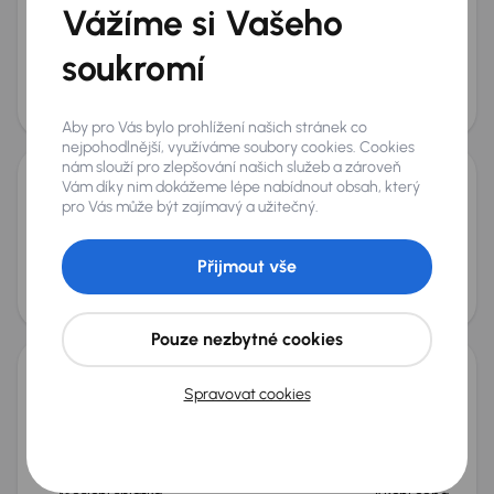
2012
155 813 km
Benzín
1.4 T Natural Power
88 kW
Vážíme si Vašeho
Koupeno nové v ČR
1.4 T Natural Power
Cargo
soukromí
STK do 05/2028
Měsíční splátka
Akční cena
od 677 Kč
63 000 Kč
Aby pro Vás bylo prohlížení našich stránek co
nejpohodlnější, využíváme soubory cookies. Cookies
nám slouží pro zlepšování našich služeb a zároveň
Vám díky nim dokážeme lépe nabídnout obsah, který
Fiat Doblo
pro Vás může být zajímavý a užitečný.
2010
145 245 km
Diesel
1.3 MultiJet
66 kW
1.3 MultiJet
automatická klimatizace
Tempomat
Přijmout vše
Měsíční splátka
Akční cena
od 846 Kč
70 000 Kč
Možnost odpočtu DPH
Pouze nezbytné cookies
Fiat Doblo
Spravovat cookies
2018
200 309 km
Diesel
1.6 MultiJet
77 kW
Servisní knížka
Koupeno nové v ČR
1.6 MultiJet
Cargo
+4 dalších