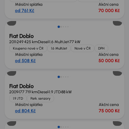
Měsíční splátka
Akční cena
od 761 Kč
70 000 Kč
Možnost odpočtu DPH
Fiat Doblo
2011
249 425 km
Diesel
1.6 MultiJet
77 kW
Koupeno nové v ČR
1.6 MultiJet
Nové v ČR
DPH
Měsíční splátka
Akční cena
od 508 Kč
50 000 Kč
Fiat Doblo
2009
177 719 km
Diesel
1.9 JTD
88 kW
1.9 JTD
Park. senzory
Měsíční splátka
Akční cena
od 804 Kč
75 000 Kč
Ušetříte 300 000 Kč