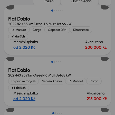
Řazení
Uložit hledání
Fiat Doblo
2022
82 455 km
Diesel
1.6 MultiJet
66 kW
1.6 MultiJet
Cargo
Odpočet DPH
Klimatizace
+1 dalších
Měsíční splátka
Akční cena
od 2 020 Kč
200 000 Kč
Možnost odpočtu DPH
Fiat Doblo
2021
143 259 km
Diesel
1.6 MultiJet
88 kW
Po prvním majiteli
Servisní knížka
1.6 MultiJet
Cargo
+4 dalších
Měsíční splátka
Akční cena
od 2 020 Kč
215 000 Kč
Zlevněno o 30 000 Kč