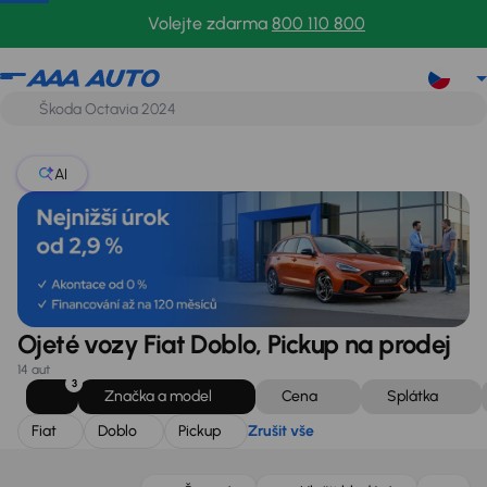
Fiat
Doblo
Pickup
Zrušit vše
Volejte zdarma
800 110 800
AI
Ojeté vozy Fiat Doblo, Pickup na prodej
14 aut
3
Značka a model
Cena
Splátka
Fiat
Doblo
Pickup
Zrušit vše
Možnost odpočtu DPH