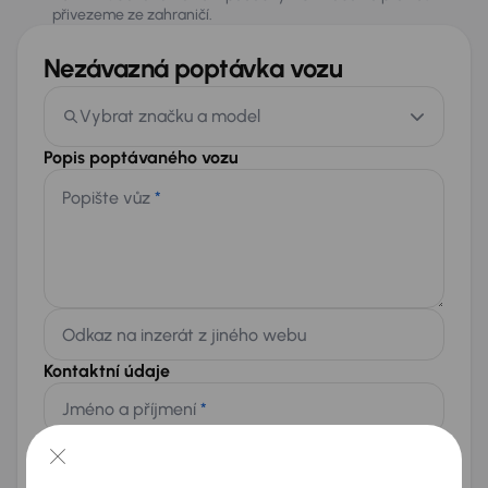
přivezeme ze zahraničí.
Nezávazná poptávka vozu
Vybrat značku a model
Popis poptávaného vozu
Popište vůz
*
Odkaz na inzerát z jiného webu
Kontaktní údaje
Jméno a příjmení
*
Telefon
*