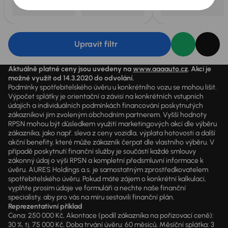
Upravit filtr
Aktuálně platné ceny jsou uvedeny na
www.aaaauto.cz
. Akci je
možné využít od 14.3.2020 do odvolání.
Podmínky spotřebitelského úvěru u konkrétního vozu se mohou lišit.
Výpočet splátky je orientační a závisí na konkrétních vstupních
údajích a individuálních podmínkách financování poskytnutých
zákazníkovi jim zvoleným obchodním partnerem. Vyšší hodnoty
RPSN mohou být důsledkem využití marketingových akcí dle výběru
zákazníka, jako např. sleva z ceny vozidla, výplata hotovosti a další
akční benefity, které může zákazník čerpat dle vlastního výběru. V
případě poskytnutí finanční služby je součástí každé smlouvy
zákonný údaj o výši RPSN a kompletní předsmluvní informace k
úvěru. AURES Holdings a.s. je samostatným zprostředkovatelem
spotřebitelského úvěru. Pokud máte zájem o konkrétní kalkulaci,
vyplňte prosím údaje ve formuláři a nechte naše finanční
specialisty, aby pro vás na míru sestavili finanční plán.
Reprezentativní příklad
Cena: 250 000 Kč, Akontace (podíl zákazníka na pořizovací ceně):
30 %, tj. 75 000 Kč, Doba trvání úvěru: 60 měsíců, Měsíční splátka: 3