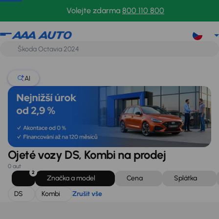
DS
Kombi
Zrušit vše
Volejte zdarma
800 110 800
AI
Ojeté vozy DS, Kombi na prodej
0 aut
2
Značka a model
Cena
Splátka
DS
Kombi
Zrušit vše