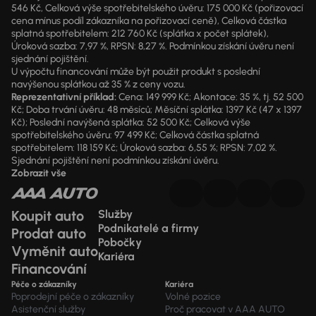
546 Kč, Celková výše spotřebitelského úvěru: 175 000 Kč (pořizovací
cena mínus podíl zákazníka na pořizovací ceně), Celková částka
splatná spotřebitelem: 212 760 Kč (splátka x počet splátek),
Úroková sazba: 7,97 %, RPSN: 8,27 %. Podmínkou získání úvěru není
sjednání pojištění.
U výpočtu financování může být použit produkt s poslední
navýšenou splátkou až 35 % z ceny vozu.
Reprezentativní příklad:
Cena: 149 999 Kč; Akontace: 35 %, tj. 52 500
Kč; Doba trvání úvěru: 48 měsíců; Měsíční splátka: 1397 Kč (47 x 1397
Kč); Poslední navýšená splátka: 52 500 Kč; Celková výše
spotřebitelského úvěru: 97 499 Kč; Celková částka splatná
spotřebitelem: 118 159 Kč; Úroková sazba: 6,55 %; RPSN: 7,02 %.
Sjednání pojištění není podmínkou získání úvěru.
Zobrazit vše
Koupit auto
Služby
Podnikatelé a firmy
Prodat auto
Pobočky
Vyměnit auto
Kariéra
Financování
Péče o zákazníky
Kariéra
Poprodejní péče o zákazníky
Volné pozice
Asistenční služby
Proč pracovat v AAA AUTO