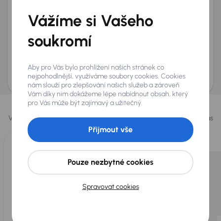
+420
E-mail
*
Vážíme si Vašeho
Přeji si dostávat informace o atraktivních slevových
soukromí
nabídkách
Odeslat poptávku
Aby pro Vás bylo prohlížení našich stránek co
AURES Holdings a.s., se sídlem Dopraváků 874/15, Čimice, 184 00 Praha 8 bude
uchovávat a zpracovávat vaše osobní údaje v souladu se zásadami ochrany a
nejpohodlnější, využíváme soubory cookies. Cookies
zpracování
osobních údajů
.
nám slouží pro zlepšování našich služeb a zároveň
Vám díky nim dokážeme lépe nabídnout obsah, který
Vybrali jsme pro vás
pro Vás může být zajímavý a užitečný.
Vybíráme pro vás ty
nejlepší vozy
z naší nabídky. Každý den pro vás
vykoupíme až 400 vozů
.
Přijmout vše
Pouze nezbytné cookies
Spravovat cookies