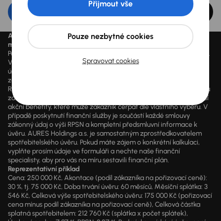
Přijmout vše
Upravit filtr
Pouze nezbytné cookies
Aktuálně platné ceny jsou uvedeny na
www.aaaauto.cz
. Akci je
možné využít od 14.3.2020 do odvolání.
Podmínky spotřebitelského úvěru u konkrétního vozu se mohou lišit.
Spravovat cookies
Výpočet splátky je orientační a závisí na konkrétních vstupních
údajích a individuálních podmínkách financování poskytnutých
zákazníkovi jim zvoleným obchodním partnerem. Vyšší hodnoty
RPSN mohou být důsledkem využití marketingových akcí dle výběru
zákazníka, jako např. sleva z ceny vozidla, výplata hotovosti a další
akční benefity, které může zákazník čerpat dle vlastního výběru. V
případě poskytnutí finanční služby je součástí každé smlouvy
zákonný údaj o výši RPSN a kompletní předsmluvní informace k
úvěru. AURES Holdings a.s. je samostatným zprostředkovatelem
spotřebitelského úvěru. Pokud máte zájem o konkrétní kalkulaci,
vyplňte prosím údaje ve formuláři a nechte naše finanční
specialisty, aby pro vás na míru sestavili finanční plán.
Reprezentativní příklad
Cena: 250 000 Kč, Akontace (podíl zákazníka na pořizovací ceně):
30 %, tj. 75 000 Kč, Doba trvání úvěru: 60 měsíců, Měsíční splátka: 3
546 Kč, Celková výše spotřebitelského úvěru: 175 000 Kč (pořizovací
cena mínus podíl zákazníka na pořizovací ceně), Celková částka
splatná spotřebitelem: 212 760 Kč (splátka x počet splátek),