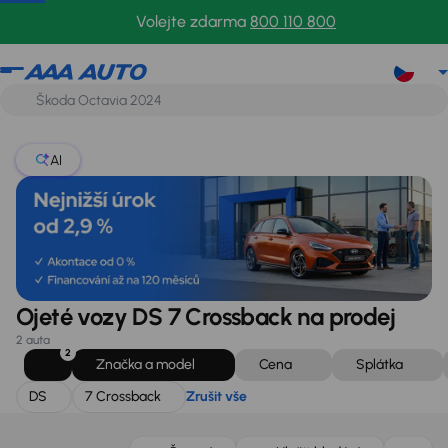
DS
7 Crossback
Zrušit vše
Volejte zdarma
800 110 800
AI
Ojeté vozy DS 7 Crossback na prodej
2 auta
2
Značka a model
Cena
Splátka
DS
7 Crossback
Zrušit vše