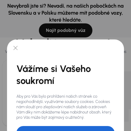
Nevybrali jste si? Nevadí, na našich pobočkách na
Slovensku a v Polsku můžeme mít podobné vozy,
které hledáte.
Najít podobný vůz
Vybrali jsme pro vás
Vybíráme pro vás ty
nejlepší vozy
z naší nabídky. Každý den pro vás
vykoupíme až 400 vozů
.
Vážíme si Vašeho
soukromí
Aby pro Vás bylo prohlížení našich stránek co
nejpohodlnější, využíváme soubory cookies. Cookies
nám slouží pro zlepšování našich služeb a zároveň
Vám díky nim dokážeme lépe nabídnout obsah, který
pro Vás může být zajímavý a užitečný.