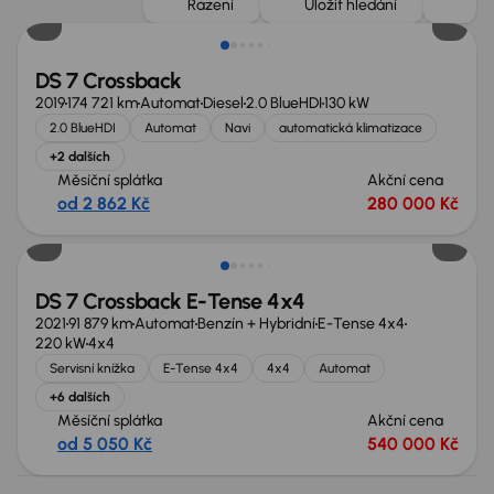
Řazení
Uložit hledání
DS 7 Crossback
2019
174 721 km
Automat
Diesel
2.0 BlueHDI
130 kW
2.0 BlueHDI
Automat
Navi
automatická klimatizace
+2 dalších
Měsíční splátka
Akční cena
od 2 862 Kč
280 000 Kč
DS 7 Crossback E-Tense 4x4
2021
91 879 km
Automat
Benzín + Hybridní
E-Tense 4x4
220 kW
4x4
Servisní knížka
E-Tense 4x4
4x4
Automat
+6 dalších
Měsíční splátka
Akční cena
od 5 050 Kč
540 000 Kč