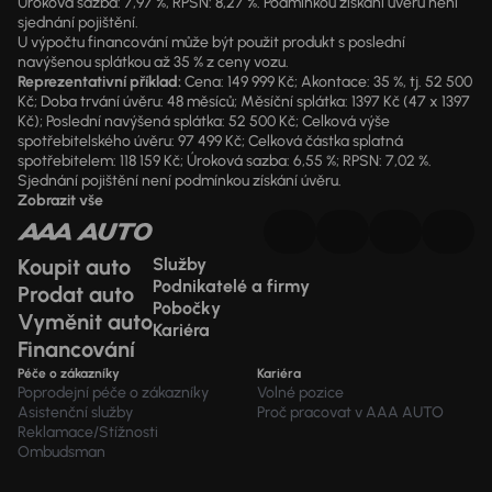
Úroková sazba: 7,97 %, RPSN: 8,27 %. Podmínkou získání úvěru není
sjednání pojištění.
U výpočtu financování může být použit produkt s poslední
navýšenou splátkou až 35 % z ceny vozu.
Reprezentativní příklad:
Cena: 149 999 Kč; Akontace: 35 %, tj. 52 500
Kč; Doba trvání úvěru: 48 měsíců; Měsíční splátka: 1397 Kč (47 x 1397
Kč); Poslední navýšená splátka: 52 500 Kč; Celková výše
spotřebitelského úvěru: 97 499 Kč; Celková částka splatná
spotřebitelem: 118 159 Kč; Úroková sazba: 6,55 %; RPSN: 7,02 %.
Sjednání pojištění není podmínkou získání úvěru.
Zobrazit vše
Koupit auto
Služby
Podnikatelé a firmy
Prodat auto
Pobočky
Vyměnit auto
Kariéra
Financování
Péče o zákazníky
Kariéra
Poprodejní péče o zákazníky
Volné pozice
Asistenční služby
Proč pracovat v AAA AUTO
Reklamace/Stížnosti
Ombudsman