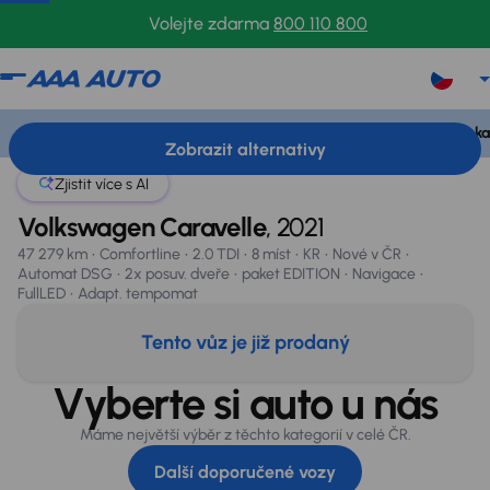
Volejte zdarma
800 110 800
Volkswagen Caravelle
2021
47 279 km
Peníze za váš starý vůz ihned a v hotovosti
Prodloužená záruka 
Zobrazit alternativy
Zjistit více s AI
Volkswagen Caravelle
, 2021
Prodáno
47 279 km
Comfortline
2.0 TDI
8 míst
KR
Nové v ČR
Automat DSG
2x posuv. dveře
paket EDITION
Navigace
FullLED
Adapt. tempomat
Tento vůz je již prodaný
Vyberte si auto u nás
Máme největší výběr z těchto kategorií v celé ČR.
Další doporučené vozy