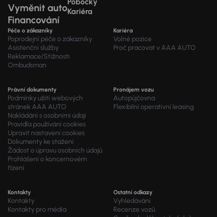
Pobočky
Vyměnit auto
Kariéra
Financování
Péče o zákazníky
Kariéra
Poprodejní péče o zákazníky
Volné pozice
Asistenční služby
Proč pracovat v AAA AUTO
Reklamace/Stížnosti
Ombudsman
Právní dokumenty
Pronájem vozu
Podmínky užití webových
Autopůjčovna
stránek AAA AUTO
Flexibilní operativní leasing
Nakládání s osobními údaji
Pravidla používání cookies
Upravit nastavení cookies
Dokumenty ke stažení
Žádost o úpravu osobních údajů
Prohlášení o koncernovém
řízení
Kontakty
Ostatní odkazy
Kontakty
Vyhledávání
Kontakty pro média
Recenze vozů