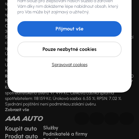
nám slouží pro zlepšování našich služeb a zároveň
spotřebitelského úvěru. Pokud máte zájem o konkrétní kalkulaci,
Vám díky nim dokážeme lépe nabídnout obsah, který
vyplňte prosím údaje ve formuláři a nechte naše finanční
pro Vás může být zajímavý a užitečný.
specialisty, aby pro vás na míru sestavili finanční plán.
Reprezentativní příklad
Cena: 250 000 Kč, Akontace (podíl zákazníka na pořizovací ceně):
Přijmout vše
30 %, tj. 75 000 Kč, Doba trvání úvěru: 60 měsíců, Měsíční splátka: 3
546 Kč, Celková výše spotřebitelského úvěru: 175 000 Kč (pořizovací
cena mínus podíl zákazníka na pořizovací ceně), Celková částka
splatná spotřebitelem: 212 760 Kč (splátka x počet splátek),
Pouze nezbytné cookies
Úroková sazba: 7,97 %, RPSN: 8,27 %. Podmínkou získání úvěru není
sjednání pojištění.
Spravovat cookies
U výpočtu financování může být použit produkt s poslední
navýšenou splátkou až 35 % z ceny vozu.
Reprezentativní příklad:
Cena: 149 999 Kč; Akontace: 35 %, tj. 52 500
Kč; Doba trvání úvěru: 48 měsíců; Měsíční splátka: 1397 Kč (47 x 1397
Kč); Poslední navýšená splátka: 52 500 Kč; Celková výše
spotřebitelského úvěru: 97 499 Kč; Celková částka splatná
spotřebitelem: 118 159 Kč; Úroková sazba: 6,55 %; RPSN: 7,02 %.
Sjednání pojištění není podmínkou získání úvěru.
Zobrazit vše
Koupit auto
Služby
Podnikatelé a firmy
Prodat auto