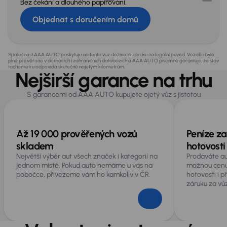
Bez čekání a dlouhého papírování.
Objednat s doručením domů
Společnost AAA AUTO poskytuje na tento vůz doživotní záruku na legální původ. Vozidlo bylo
plně prověřeno v domácích i zahraničních databázích a AAA AUTO písemně garantuje, že stav
tachometru odpovídá skutečně najetým kilometrům.
Nejširší garance na trhu
S garancemi od AAA AUTO kupujete ojetý vůz s jistotou
Až 19 000 prověřených vozů
Peníze za
skladem
hotovosti
Největší výběr aut všech značek i kategorií na
Prodáváte au
jednom místě. Pokud auto nemáme u vás na
možnou cenu
pobočce, přivezeme vám ho kamkoliv v ČR.
hotovosti i 
záruku za vůz