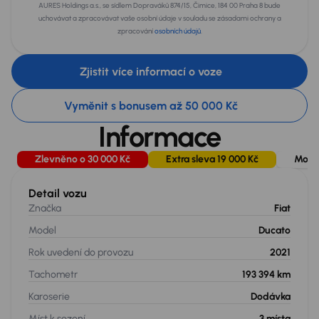
AURES Holdings a.s., se sídlem Dopraváků 874/15, Čimice, 184 00 Praha 8 bude
uchovávat a zpracovávat vaše osobní údaje v souladu se zásadami ochrany a
zpracování
osobních údajů
.
Zjistit více informací o voze
Vyměnit s bonusem až 50 000 Kč
Informace
Zlevněno o 30 000 Kč
Extra sleva 19 000 Kč
Možn
Detail vozu
Značka
Fiat
Model
Ducato
Rok uvedení do provozu
2021
Tachometr
193 394 km
Karoserie
Dodávka
Míst k sezení
3
místa