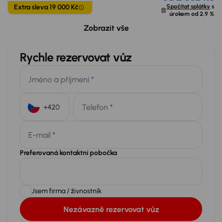
Extra sleva 19 000 Kč
Spočítat splátky
s
úrokem od
2,9 %
Možný odpočet DPH
59 010 Kč
Zobrazit vše
Rychle rezervovat vůz
Jméno a příjmení
*
Telefon
*
+420
E-mail
*
Preferovaná kontaktní pobočka
Jsem firma / živnostník
Nezávazně rezervovat vůz