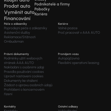
Podnikatelé a firmy
Prodat auto
Pobočky
Vyměnit auto
Kariéra
Financování
Péče o zákazníky
Kariéra
Poprodejní péče o zákazníky
Volné pozice
Asistenční služby
Proč pracovat v AAA AUTO
Reklamace/Stížnosti
Ombudsman
Právní dokumenty
Pronájem vozu
Podmínky užití webových
Autopůjčovna
stránek AAA AUTO
Flexibilní operativní leasing
Nakládání s osobními údaji
Pravidla používání cookies
Upravit nastavení cookies
Dokumenty ke stažení
Žádost o úpravu osobních údajů
Prohlášení o koncernovém
řízení
Kontakty
Ostatní odkazy
Kontakty
Vyhledávání