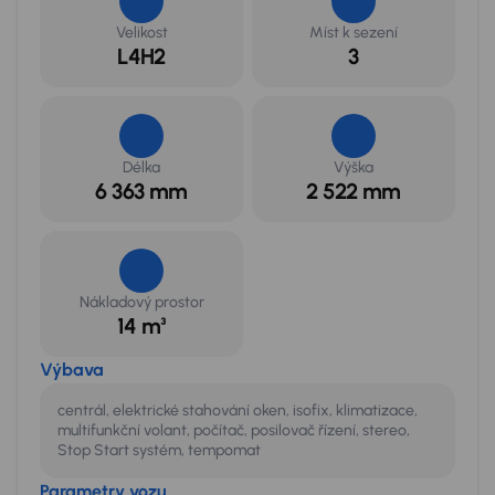
Velikost
Míst k sezení
L4H2
3
Délka
Výška
6 363 mm
2 522 mm
Nákladový prostor
14 m³
Výbava
centrál, elektrické stahování oken, isofix, klimatizace,
multifunkční volant, počítač, posilovač řízení, stereo,
Stop Start systém, tempomat
Parametry vozu