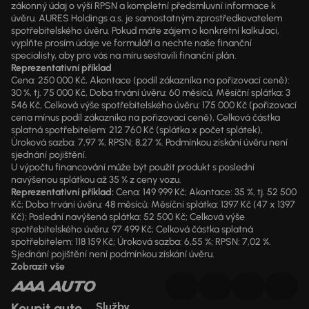
zákonný údaj o výši RPSN a kompletní předsmluvní informace k
úvěru. AURES Holdings a.s. je samostatným zprostředkovatelem
spotřebitelského úvěru. Pokud máte zájem o konkrétní kalkulaci,
vyplňte prosím údaje ve formuláři a nechte naše finanční
specialisty, aby pro vás na míru sestavili finanční plán.
Reprezentativní příklad
Cena: 250 000 Kč, Akontace (podíl zákazníka na pořizovací ceně):
30 %, tj. 75 000 Kč, Doba trvání úvěru: 60 měsíců, Měsíční splátka: 3
546 Kč, Celková výše spotřebitelského úvěru: 175 000 Kč (pořizovací
cena mínus podíl zákazníka na pořizovací ceně), Celková částka
splatná spotřebitelem: 212 760 Kč (splátka x počet splátek),
Úroková sazba: 7,97 %, RPSN: 8,27 %. Podmínkou získání úvěru není
sjednání pojištění.
U výpočtu financování může být použit produkt s poslední
navýšenou splátkou až 35 % z ceny vozu.
Reprezentativní příklad:
Cena: 149 999 Kč; Akontace: 35 %, tj. 52 500
Kč; Doba trvání úvěru: 48 měsíců; Měsíční splátka: 1397 Kč (47 x 1397
Kč); Poslední navýšená splátka: 52 500 Kč; Celková výše
spotřebitelského úvěru: 97 499 Kč; Celková částka splatná
spotřebitelem: 118 159 Kč; Úroková sazba: 6,55 %; RPSN: 7,02 %.
Sjednání pojištění není podmínkou získání úvěru.
Zobrazit vše
Koupit auto
Služby