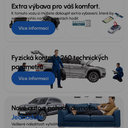
Extra výbava pro váš komfort.
K tomuto vozu si můžete dokoupit extra vybavení, které by
se vám mohlo na vašich cestách hodit.
Více informací
Fyzická kontrola 260 technických
parametrů
Více informací
Nové auto z pohodlí domova.
Jednoduše.
Veškeré náležitosti vyřešíte bez nutnosti chodit na pobočku.