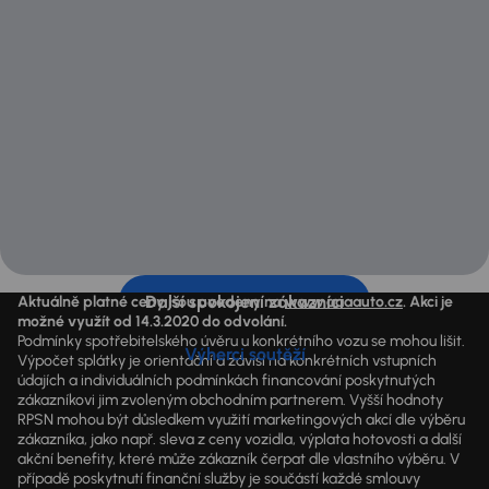
Další spokojení zákazníci
Aktuálně platné ceny jsou uvedeny na
www.aaaauto.cz
. Akci je
možné využít od 14.3.2020 do odvolání.
Podmínky spotřebitelského úvěru u konkrétního vozu se mohou lišit.
Výherci soutěží
Výpočet splátky je orientační a závisí na konkrétních vstupních
údajích a individuálních podmínkách financování poskytnutých
zákazníkovi jim zvoleným obchodním partnerem. Vyšší hodnoty
RPSN mohou být důsledkem využití marketingových akcí dle výběru
zákazníka, jako např. sleva z ceny vozidla, výplata hotovosti a další
akční benefity, které může zákazník čerpat dle vlastního výběru. V
případě poskytnutí finanční služby je součástí každé smlouvy