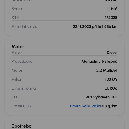
Barva
bílá
STK
1/2028
Poslední servis
22.11.2023 při 163 686 km
Motor
Palivo
Diesel
Převodovka
Manuální
/ 6 stupňů
Motor
2.2 MultiJet
Výkon
103 kW
Emisní norma
EURO6
DPF
Vůz vybaven DPF
Emise CO2
Emisní kalkulačka
218 g/km
Spotřeba