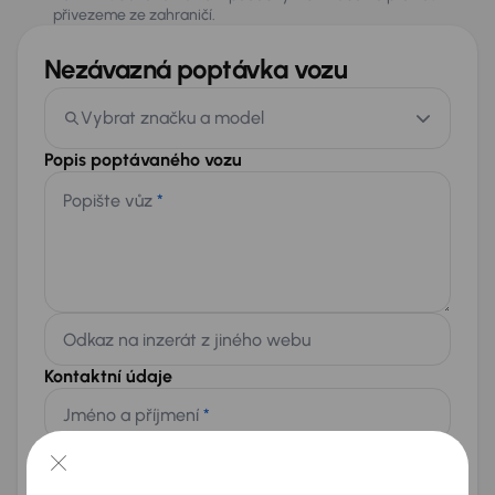
přivezeme ze zahraničí.
Nezávazná poptávka vozu
Vybrat značku a model
Popis poptávaného vozu
Popište vůz
*
Odkaz na inzerát z jiného webu
Kontaktní údaje
Jméno a příjmení
*
Telefon
*