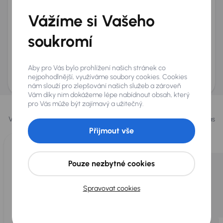
+420
E-mail
*
Vážíme si Vašeho
Přeji si dostávat informace o atraktivních slevových
soukromí
nabídkách
Odeslat poptávku
Aby pro Vás bylo prohlížení našich stránek co
AURES Holdings a.s., se sídlem Dopraváků 874/15, Čimice, 184 00 Praha 8 bude
uchovávat a zpracovávat vaše osobní údaje v souladu se zásadami ochrany a
nejpohodlnější, využíváme soubory cookies. Cookies
zpracování
osobních údajů
.
nám slouží pro zlepšování našich služeb a zároveň
Vám díky nim dokážeme lépe nabídnout obsah, který
Vybrali jsme pro vás
pro Vás může být zajímavý a užitečný.
Vybíráme pro vás ty
nejlepší vozy
z naší nabídky. Každý den pro vás
vykoupíme až 400 vozů
.
Přijmout vše
Pouze nezbytné cookies
Spravovat cookies