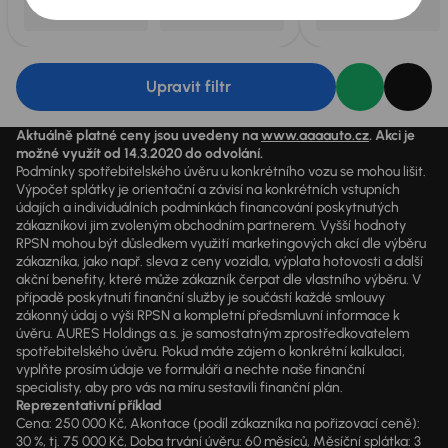
Upravit filtr
Aktuálně platné ceny jsou uvedeny na
www.aaaauto.cz
. Akci je
možné využít od 14.3.2020 do odvolání.
Podmínky spotřebitelského úvěru u konkrétního vozu se mohou lišit.
Výpočet splátky je orientační a závisí na konkrétních vstupních
údajích a individuálních podmínkách financování poskytnutých
zákazníkovi jim zvoleným obchodním partnerem. Vyšší hodnoty
RPSN mohou být důsledkem využití marketingových akcí dle výběru
zákazníka, jako např. sleva z ceny vozidla, výplata hotovosti a další
akční benefity, které může zákazník čerpat dle vlastního výběru. V
případě poskytnutí finanční služby je součástí každé smlouvy
zákonný údaj o výši RPSN a kompletní předsmluvní informace k
úvěru. AURES Holdings a.s. je samostatným zprostředkovatelem
spotřebitelského úvěru. Pokud máte zájem o konkrétní kalkulaci,
vyplňte prosím údaje ve formuláři a nechte naše finanční
specialisty, aby pro vás na míru sestavili finanční plán.
Reprezentativní příklad
Cena: 250 000 Kč, Akontace (podíl zákazníka na pořizovací ceně):
30 %, tj. 75 000 Kč, Doba trvání úvěru: 60 měsíců, Měsíční splátka: 3