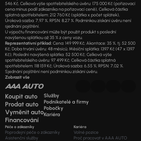
546 Kč, Celková výše spotřebitelského úvěru: 175 000 Kč (pořizovací
cena mínus podíl zákazníka na pořizovací ceně), Celková částka
splatná spotřebitelem: 212 760 Kč (splátka x počet splátek),
Úroková sazba: 7,97 %, RPSN: 8,27 %. Podmínkou získání úvěru není
sjednání pojištění.
U výpočtu financování může být použit produkt s poslední
navýšenou splátkou až 35 % z ceny vozu.
Reprezentativní příklad:
Cena: 149 999 Kč; Akontace: 35 %, tj. 52 500
Kč; Doba trvání úvěru: 48 měsíců; Měsíční splátka: 1397 Kč (47 x 1397
Kč); Poslední navýšená splátka: 52 500 Kč; Celková výše
spotřebitelského úvěru: 97 499 Kč; Celková částka splatná
spotřebitelem: 118 159 Kč; Úroková sazba: 6,55 %; RPSN: 7,02 %.
Sjednání pojištění není podmínkou získání úvěru.
Zobrazit vše
Koupit auto
Služby
Podnikatelé a firmy
Prodat auto
Pobočky
Vyměnit auto
Kariéra
Financování
Péče o zákazníky
Kariéra
Poprodejní péče o zákazníky
Volné pozice
Asistenční služby
Proč pracovat v AAA AUTO