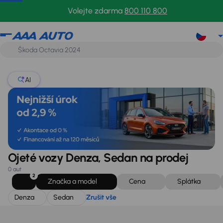
Denza
Sedan
Zrušit vše
Volejte zdarma
800 110 800
AI
Ojeté vozy Denza, Sedan na prodej
0 aut
2
Značka a model
Cena
Splátka
Denza
Sedan
Zrušit vše