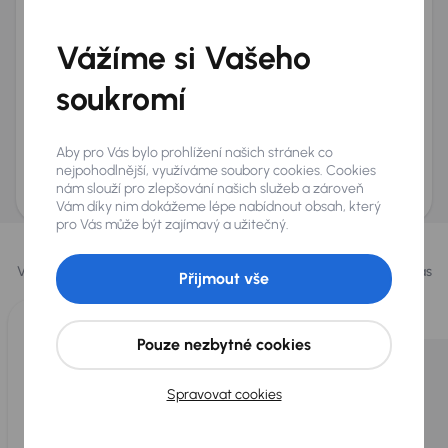
Telefon
*
Vážíme si Vašeho
+420
E-mail
*
Přeji si dostávat informace o atraktivních slevových
soukromí
nabídkách
Odeslat poptávku
Aby pro Vás bylo prohlížení našich stránek co
AURES Holdings a.s., se sídlem Dopraváků 874/15, Čimice, 184 00 Praha 8 bude
nejpohodlnější, využíváme soubory cookies. Cookies
uchovávat a zpracovávat vaše osobní údaje v souladu se zásadami ochrany a
nám slouží pro zlepšování našich služeb a zároveň
zpracování
osobních údajů
.
Vám díky nim dokážeme lépe nabídnout obsah, který
pro Vás může být zajímavý a užitečný.
Vybrali jsme pro vás
Vybíráme pro vás ty
nejlepší vozy
z naší nabídky. Každý den pro vás
Přijmout vše
vykoupíme až 400 vozů
.
Pouze nezbytné cookies
Spravovat cookies