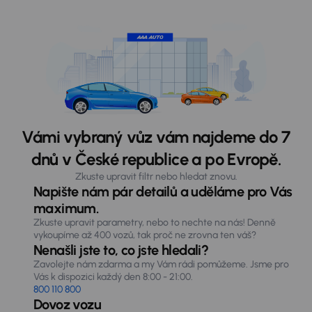
Vámi vybraný vůz vám najdeme do 7
dnů v České republice a po Evropě.
Zkuste upravit filtr nebo hledat znovu.
Napište nám pár detailů a uděláme pro Vás
maximum.
Zkuste upravit parametry, nebo to nechte na nás! Denně
vykoupíme až 400 vozů, tak proč ne zrovna ten váš?
Nenašli jste to, co jste hledali?
Zavolejte nám zdarma a my Vám rádi pomůžeme. Jsme pro
Vás k dispozici každý den 8:00 - 21:00.
800 110 800
Dovoz vozu