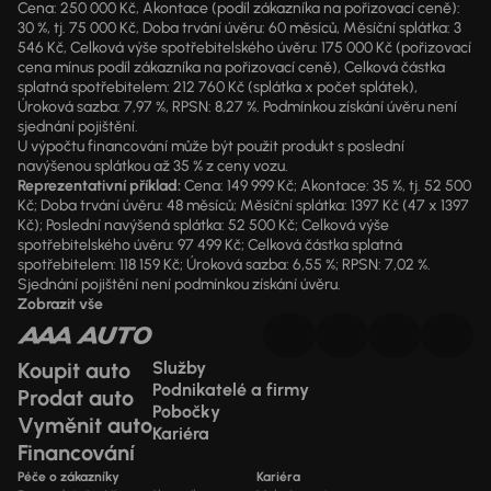
Cena: 250 000 Kč, Akontace (podíl zákazníka na pořizovací ceně):
30 %, tj. 75 000 Kč, Doba trvání úvěru: 60 měsíců, Měsíční splátka: 3
546 Kč, Celková výše spotřebitelského úvěru: 175 000 Kč (pořizovací
cena mínus podíl zákazníka na pořizovací ceně), Celková částka
splatná spotřebitelem: 212 760 Kč (splátka x počet splátek),
Úroková sazba: 7,97 %, RPSN: 8,27 %. Podmínkou získání úvěru není
sjednání pojištění.
U výpočtu financování může být použit produkt s poslední
navýšenou splátkou až 35 % z ceny vozu.
Reprezentativní příklad:
Cena: 149 999 Kč; Akontace: 35 %, tj. 52 500
Kč; Doba trvání úvěru: 48 měsíců; Měsíční splátka: 1397 Kč (47 x 1397
Kč); Poslední navýšená splátka: 52 500 Kč; Celková výše
spotřebitelského úvěru: 97 499 Kč; Celková částka splatná
spotřebitelem: 118 159 Kč; Úroková sazba: 6,55 %; RPSN: 7,02 %.
Sjednání pojištění není podmínkou získání úvěru.
Zobrazit vše
Koupit auto
Služby
Podnikatelé a firmy
Prodat auto
Pobočky
Vyměnit auto
Kariéra
Financování
Péče o zákazníky
Kariéra