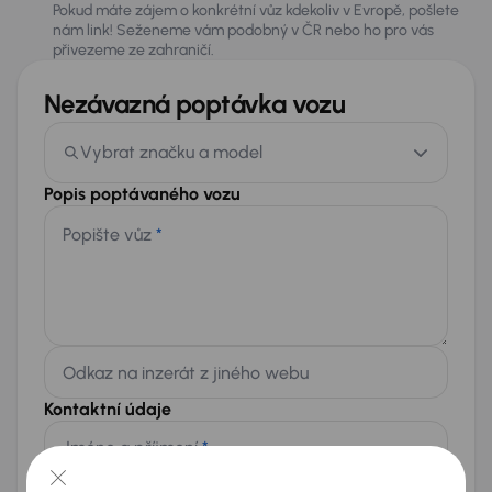
Pokud máte zájem o konkrétní vůz kdekoliv v Evropě, pošlete
nám link! Seženeme vám podobný v ČR nebo ho pro vás
přivezeme ze zahraničí.
Nezávazná poptávka vozu
Vybrat značku a model
Popis poptávaného vozu
Popište vůz
*
Odkaz na inzerát z jiného webu
Kontaktní údaje
Jméno a příjmení
*