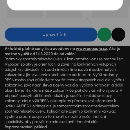
Upravit filtr
Aktuálně platné ceny jsou uvedeny na
www.aaaauto.cz
. Akci je
možné využít od 14.3.2020 do odvolání.
Podmínky spotřebitelského úvěru u konkrétního vozu se mohou lišit.
Výpočet splátky je orientační a závisí na konkrétních vstupních
údajích a individuálních podmínkách financování poskytnutých
zákazníkovi jim zvoleným obchodním partnerem. Vyšší hodnoty
RPSN mohou být důsledkem využití marketingových akcí dle výběru
zákazníka, jako např. sleva z ceny vozidla, výplata hotovosti a další
akční benefity, které může zákazník čerpat dle vlastního výběru. V
případě poskytnutí finanční služby je součástí každé smlouvy
zákonný údaj o výši RPSN a kompletní předsmluvní informace k
úvěru. AURES Holdings a.s. je samostatným zprostředkovatelem
spotřebitelského úvěru. Pokud máte zájem o konkrétní kalkulaci,
vyplňte prosím údaje ve formuláři a nechte naše finanční
specialisty, aby pro vás na míru sestavili finanční plán.
Reprezentativní příklad