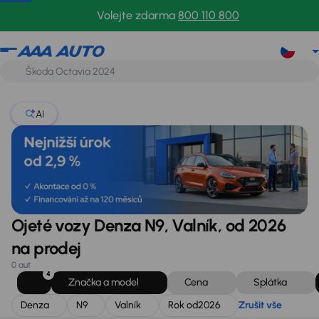
Denza
N9
Valník
Rok od
2026
Zrušit vše
Volejte zdarma
800 110 800
AI
Ojeté vozy Denza N9, Valník, od 2026
na prodej
0 aut
4
Značka a model
Cena
Splátka
Denza
N9
Valník
Rok od
2026
Zrušit vše