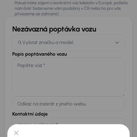
Pokud máte zájem o konkrétní vůz kdekoliv v Evropě, pošlete
nám link! Seženeme vám podobný v ČR nebo ho pro vás
přivezeme ze zahraničí.
Nezávazná poptávka vozu
Vybrat značku a model
Popis poptávaného vozu
Popište vůz
*
Odkaz na inzerát z jiného webu
Kontaktní údaje
Jméno a příjmení
*