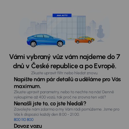
Vámi vybraný vůz vám najdeme do 7
dnů v České republice a po Evropě.
Zkuste upravit filtr nebo hledat znovu.
Napište nám pár detailů a uděláme pro Vás
maximum.
Zkuste upravit parametry, nebo to nechte na nás! Denně
vykoupíme až 400 vozů, tak proč ne zrovna ten váš?
Nenašli jste to, co jste hledali?
Zavolejte nám zdarma a my Vám rádi pomůžeme. Jsme pro
Vás k dispozici každý den 8:00 - 21:00.
800 110 800
Dovoz vozu