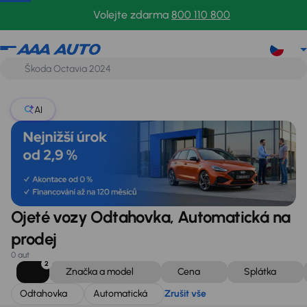
Odtahovka
Automatická
Zrušit vše
Volejte zdarma
800 110 800
AI
Ojeté vozy Odtahovka, Automatická na
prodej
0 aut
2
Značka a model
Cena
Splátka
Odtahovka
Automatická
Zrušit vše