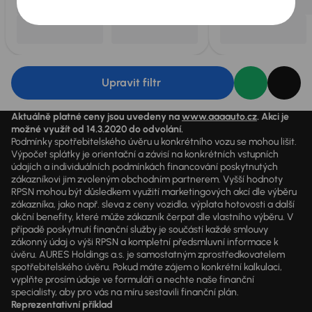
Upravit filtr
Aktuálně platné ceny jsou uvedeny na
www.aaaauto.cz
. Akci je
možné využít od 14.3.2020 do odvolání.
Podmínky spotřebitelského úvěru u konkrétního vozu se mohou lišit.
Výpočet splátky je orientační a závisí na konkrétních vstupních
údajích a individuálních podmínkách financování poskytnutých
zákazníkovi jim zvoleným obchodním partnerem. Vyšší hodnoty
RPSN mohou být důsledkem využití marketingových akcí dle výběru
zákazníka, jako např. sleva z ceny vozidla, výplata hotovosti a další
akční benefity, které může zákazník čerpat dle vlastního výběru. V
případě poskytnutí finanční služby je součástí každé smlouvy
zákonný údaj o výši RPSN a kompletní předsmluvní informace k
úvěru. AURES Holdings a.s. je samostatným zprostředkovatelem
spotřebitelského úvěru. Pokud máte zájem o konkrétní kalkulaci,
vyplňte prosím údaje ve formuláři a nechte naše finanční
specialisty, aby pro vás na míru sestavili finanční plán.
Reprezentativní příklad