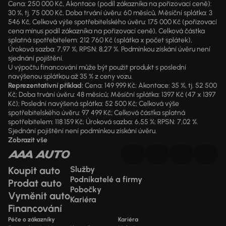
Cena: 250 000 Kč, Akontace (podíl zákazníka na pořizovací ceně):
30 %, tj. 75 000 Kč, Doba trvání úvěru: 60 měsíců, Měsíční splátka: 3
546 Kč, Celková výše spotřebitelského úvěru: 175 000 Kč (pořizovací
cena mínus podíl zákazníka na pořizovací ceně), Celková částka
splatná spotřebitelem: 212 760 Kč (splátka x počet splátek),
Úroková sazba: 7,97 %, RPSN: 8,27 %. Podmínkou získání úvěru není
sjednání pojištění.
U výpočtu financování může být použit produkt s poslední
navýšenou splátkou až 35 % z ceny vozu.
Reprezentativní příklad:
Cena: 149 999 Kč; Akontace: 35 %, tj. 52 500
Kč; Doba trvání úvěru: 48 měsíců; Měsíční splátka: 1397 Kč (47 x 1397
Kč); Poslední navýšená splátka: 52 500 Kč; Celková výše
spotřebitelského úvěru: 97 499 Kč; Celková částka splatná
spotřebitelem: 118 159 Kč; Úroková sazba: 6,55 %; RPSN: 7,02 %.
Sjednání pojištění není podmínkou získání úvěru.
Zobrazit vše
Koupit auto
Služby
Podnikatelé a firmy
Prodat auto
Pobočky
Vyměnit auto
Kariéra
Financování
Péče o zákazníky
Kariéra