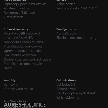
Poprodejní péče o zákazníky
Volné pozice
Asistenční služby
Proč pracovat v AAA AUTO
Reklamace/Stížnosti
Ombudsman
Právní dokumenty
Pronájem vozu
Podmínky užití webových
Autopůjčovna
stránek AAA AUTO
Flexibilní operativní leasing
Nakládání s osobními údaji
Pravidla používání cookies
Upravit nastavení cookies
Dokumenty ke stažení
Žádost o úpravu osobních údajů
Prohlášení o koncernovém
řízení
Kontakty
Ostatní odkazy
Kontakty
Vyhledávání
Kontakty pro média
Recenze vozů
Ceníky doplňkových služeb
Whistleblowing
Jsme členem skupiny
2026 © AURES Holdings a.s.