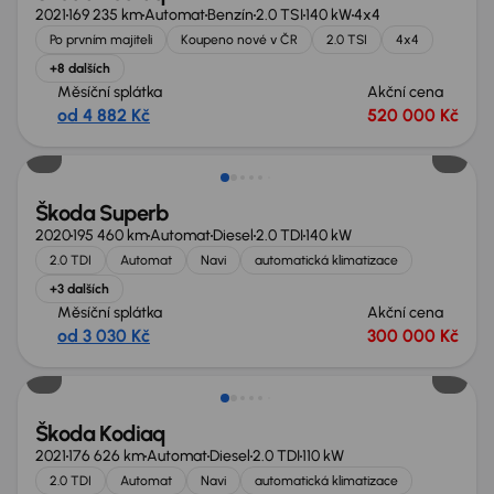
2021
169 235 km
Automat
Benzín
2.0 TSI
140 kW
4x4
Po prvním majiteli
Koupeno nové v ČR
2.0 TSI
4x4
+8 dalších
Měsíční splátka
Akční cena
od 4 882 Kč
520 000 Kč
Možnost odpočtu DPH
Škoda Superb
2020
195 460 km
Automat
Diesel
2.0 TDI
140 kW
2.0 TDI
Automat
Navi
automatická klimatizace
+3 dalších
Měsíční splátka
Akční cena
od 3 030 Kč
300 000 Kč
Škoda Kodiaq
2021
176 626 km
Automat
Diesel
2.0 TDI
110 kW
2.0 TDI
Automat
Navi
automatická klimatizace