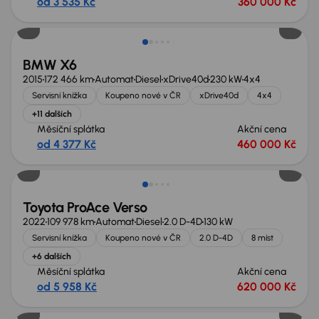
od 3 535 Kč
360 000 Kč
Zlevněno o 80 000 Kč
BMW X6
2015
172 466 km
Automat
Diesel
xDrive40d
230 kW
4x4
Servisní knížka
Koupeno nové v ČR
xDrive40d
4x4
+11 dalších
Měsíční splátka
Akční cena
od 4 377 Kč
460 000 Kč
Zlevněno o 80 000 Kč
Toyota ProAce Verso
2022
109 978 km
Automat
Diesel
2.0 D-4D
130 kW
Servisní knížka
Koupeno nové v ČR
2.0 D-4D
8 míst
+6 dalších
Měsíční splátka
Akční cena
od 5 958 Kč
620 000 Kč
Možnost odpočtu DPH