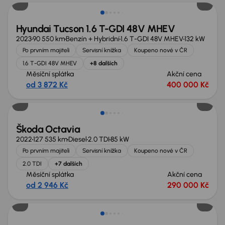
Hyundai Tucson 1.6 T-GDI 48V MHEV
2023
90 550 km
Benzín + Hybridní
1.6 T-GDI 48V MHEV
132 kW
Po prvním majiteli
Servisní knížka
Koupeno nové v ČR
1.6 T-GDI 48V MHEV
+8 dalších
Měsíční splátka
Akční cena
od 3 872 Kč
400 000 Kč
Extra sleva 18 500 Kč
Škoda Octavia
2022
127 535 km
Diesel
2.0 TDI
85 kW
Po prvním majiteli
Servisní knížka
Koupeno nové v ČR
2.0 TDI
+7 dalších
Měsíční splátka
Akční cena
od 2 946 Kč
290 000 Kč
Zlevněno o 10 000 Kč