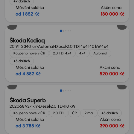
+7 dalších
Měsíční splátka
Akční cena
od 1 852 Kč
180 000 Kč
Zlevněno o 40 000 Kč
Škoda Kodiaq
2019
115 340 km
Automat
Diesel
2.0 TDI 4x4
140 kW
4x4
Koupeno nové v ČR
2.0 TDI 4x4
4x4
Automat
+5 dalších
Měsíční splátka
Akční cena
od 4 882 Kč
520 000 Kč
Nově v nabídce
Škoda Superb
2020
58 937 km
Diesel
2.0 TDI
110 kW
Koupeno nové v ČR
2.0 TDI
ČR
2.maj
+5 dalších
Měsíční splátka
Akční cena
od 3 788 Kč
390 000 Kč
Nově v nabídce