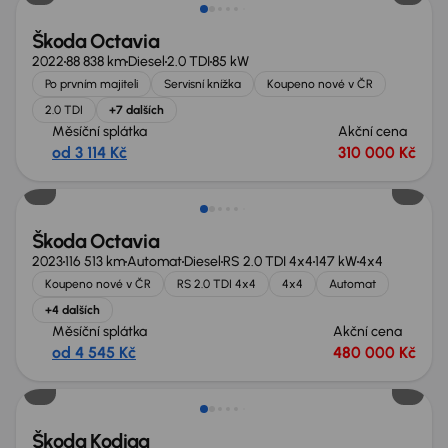
Škoda Octavia
2022
88 838 km
Diesel
2.0 TDI
85 kW
Po prvním majiteli
Servisní knížka
Koupeno nové v ČR
2.0 TDI
+7 dalších
Měsíční splátka
Akční cena
od 3 114 Kč
310 000 Kč
Zlevněno o 75 000 Kč
Škoda Octavia
2023
116 513 km
Automat
Diesel
RS 2.0 TDI 4x4
147 kW
4x4
Koupeno nové v ČR
RS 2.0 TDI 4x4
4x4
Automat
+4 dalších
Měsíční splátka
Akční cena
od 4 545 Kč
480 000 Kč
Zlevněno o 90 000 Kč
Škoda Kodiaq