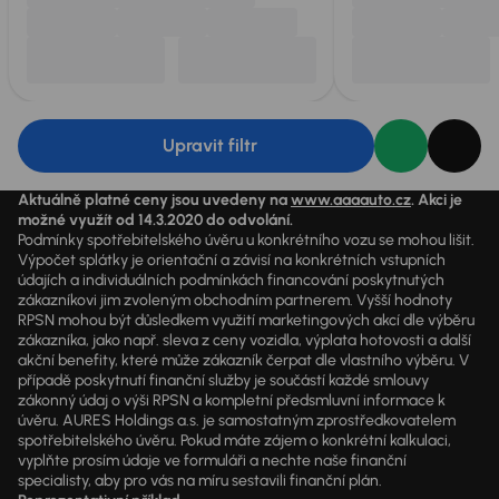
Upravit filtr
Aktuálně platné ceny jsou uvedeny na
www.aaaauto.cz
. Akci je
možné využít od 14.3.2020 do odvolání.
Podmínky spotřebitelského úvěru u konkrétního vozu se mohou lišit.
Výpočet splátky je orientační a závisí na konkrétních vstupních
údajích a individuálních podmínkách financování poskytnutých
zákazníkovi jim zvoleným obchodním partnerem. Vyšší hodnoty
RPSN mohou být důsledkem využití marketingových akcí dle výběru
zákazníka, jako např. sleva z ceny vozidla, výplata hotovosti a další
akční benefity, které může zákazník čerpat dle vlastního výběru. V
případě poskytnutí finanční služby je součástí každé smlouvy
zákonný údaj o výši RPSN a kompletní předsmluvní informace k
úvěru. AURES Holdings a.s. je samostatným zprostředkovatelem
spotřebitelského úvěru. Pokud máte zájem o konkrétní kalkulaci,
vyplňte prosím údaje ve formuláři a nechte naše finanční
specialisty, aby pro vás na míru sestavili finanční plán.