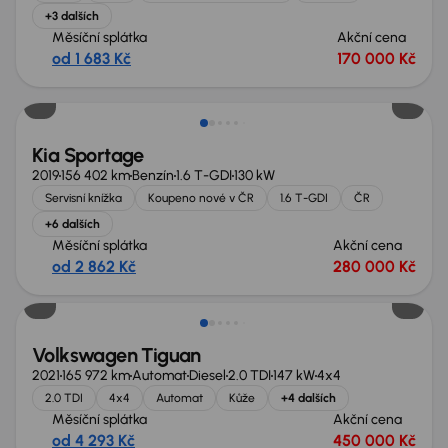
+3 dalších
Měsíční splátka
Akční cena
od 1 683 Kč
170 000 Kč
Zlevněno o 10 000 Kč
Kia Sportage
2019
156 402 km
Benzín
1.6 T-GDI
130 kW
Servisní knížka
Koupeno nové v ČR
1.6 T-GDI
ČR
+6 dalších
Měsíční splátka
Akční cena
od 2 862 Kč
280 000 Kč
Zlevněno o 70 000 Kč
Volkswagen Tiguan
2021
165 972 km
Automat
Diesel
2.0 TDI
147 kW
4x4
2.0 TDI
4x4
Automat
Kůže
+4 dalších
Měsíční splátka
Akční cena
od 4 293 Kč
450 000 Kč