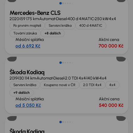
Mercedes-Benz CLS
2020
159 175 km
Automat
Diesel
400 d 4MATIC
250 kW
4x4
Po prvním majiteli
Servisní knížka
400 d 4MATIC
Tovární záruka
+8 dalších
Měsíční splátka
Akční cena
od 6 692 Kč
700 000 Kč
Zlevněno o 20 000 Kč
Škoda Kodiaq
2019
130 114 km
Automat
Diesel
2.0 TDI 4x4
140 kW
4x4
Servisní knížka
Koupeno nové v ČR
2.0 TDI 4x4
4x4
+9 dalších
Měsíční splátka
Akční cena
od 5 050 Kč
540 000 Kč
Nově v nabídce
Škoda Kodiaq