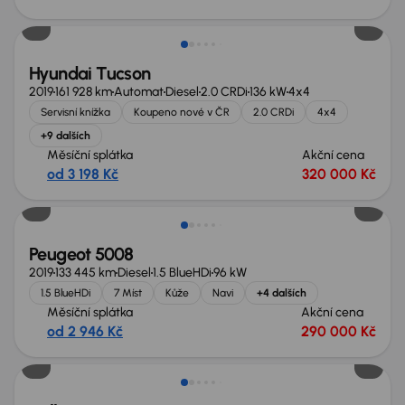
Zlevněno o 10 000 Kč
Hyundai Tucson
2019
161 928 km
Automat
Diesel
2.0 CRDi
136 kW
4x4
Servisní knížka
Koupeno nové v ČR
2.0 CRDi
4x4
+9 dalších
Měsíční splátka
Akční cena
od 3 198 Kč
320 000 Kč
Zlevněno o 30 000 Kč
Peugeot 5008
2019
133 445 km
Diesel
1.5 BlueHDi
96 kW
1.5 BlueHDi
7 Míst
Kůže
Navi
+4 dalších
Měsíční splátka
Akční cena
od 2 946 Kč
290 000 Kč