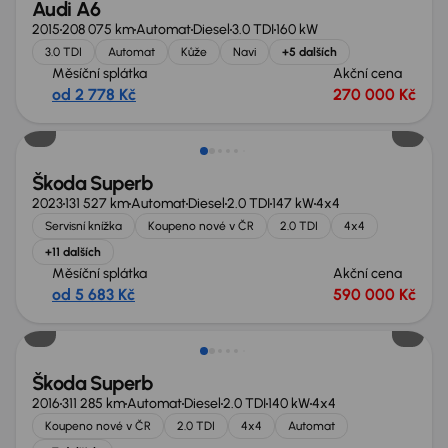
Audi A6
2015
208 075 km
Automat
Diesel
3.0 TDI
160 kW
3.0 TDI
Automat
Kůže
Navi
+5 dalších
Měsíční splátka
Akční cena
od 2 778 Kč
270 000 Kč
Zlevněno o 10 000 Kč
Škoda Superb
2023
131 527 km
Automat
Diesel
2.0 TDI
147 kW
4x4
Servisní knížka
Koupeno nové v ČR
2.0 TDI
4x4
+11 dalších
Měsíční splátka
Akční cena
od 5 683 Kč
590 000 Kč
Škoda Superb
2016
311 285 km
Automat
Diesel
2.0 TDI
140 kW
4x4
Koupeno nové v ČR
2.0 TDI
4x4
Automat