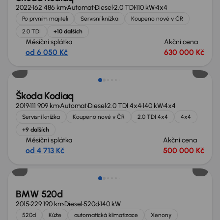
2022
162 486 km
Automat
Diesel
2.0 TDI
110 kW
4x4
Po prvním majiteli
Servisní knížka
Koupeno nové v ČR
2.0 TDI
+10 dalších
Měsíční splátka
Akční cena
od 6 050 Kč
630 000 Kč
Zlevněno o 80 000 Kč
Škoda Kodiaq
2019
111 909 km
Automat
Diesel
2.0 TDI 4x4
140 kW
4x4
Servisní knížka
Koupeno nové v ČR
2.0 TDI 4x4
4x4
+9 dalších
Měsíční splátka
Akční cena
od 4 713 Kč
500 000 Kč
Nově v nabídce
BMW 520d
2015
229 190 km
Diesel
520d
140 kW
520d
Kůže
automatická klimatizace
Xenony