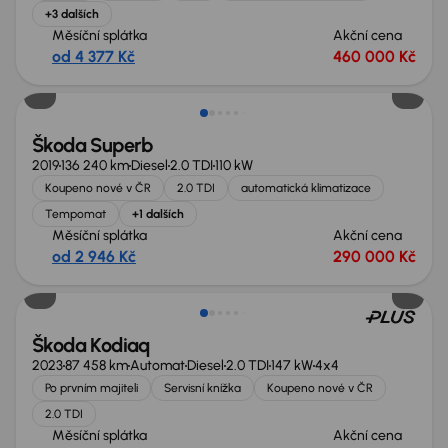
+3 dalších
Měsíční splátka
Akční cena
od 4 377 Kč
460 000 Kč
Nově v nabídce
Škoda Superb
2019
136 240 km
Diesel
2.0 TDI
110 kW
Koupeno nové v ČR
2.0 TDI
automatická klimatizace
Tempomat
+1 dalších
Měsíční splátka
Akční cena
od 2 946 Kč
290 000 Kč
Nově v nabídce
Škoda Kodiaq
2023
87 458 km
Automat
Diesel
2.0 TDI
147 kW
4x4
Po prvním majiteli
Servisní knížka
Koupeno nové v ČR
2.0 TDI
Měsíční splátka
Akční cena