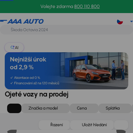
Volejte zdarma
800 110 800
AI
Ojeté vozy na prodej
Značka a model
Cena
Splátka
Zlevněno o 20 000 Kč
Řazení
Uložit hledání