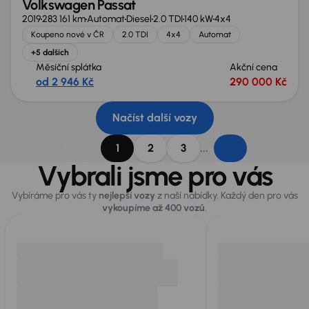
Volkswagen Passat
2019
283 161 km
Automat
Diesel
2.0 TDI
140 kW
4x4
Koupeno nové v ČR
2.0 TDI
4x4
Automat
+5 dalších
Měsíční splátka
Akční cena
od 2 946 Kč
290 000 Kč
Načíst další vozy
...
1
2
3
Vybrali jsme pro vás
Vybíráme pro vás ty
nejlepší vozy
z naší nabídky. Každý den pro vás
vykoupíme až 400 vozů
.