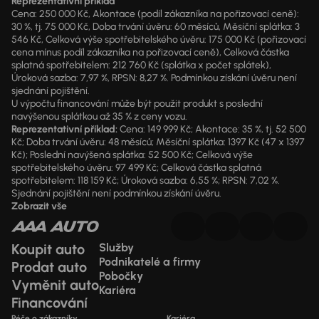
Reprezentativní příklad
Cena: 250 000 Kč, Akontace (podíl zákazníka na pořizovací ceně):
30 %, tj. 75 000 Kč, Doba trvání úvěru: 60 měsíců, Měsíční splátka: 3
546 Kč, Celková výše spotřebitelského úvěru: 175 000 Kč (pořizovací
cena mínus podíl zákazníka na pořizovací ceně), Celková částka
splatná spotřebitelem: 212 760 Kč (splátka x počet splátek),
Úroková sazba: 7,97 %, RPSN: 8,27 %. Podmínkou získání úvěru není
sjednání pojištění.
U výpočtu financování může být použit produkt s poslední
navýšenou splátkou až 35 % z ceny vozu.
Reprezentativní příklad:
Cena: 149 999 Kč; Akontace: 35 %, tj. 52 500
Kč; Doba trvání úvěru: 48 měsíců; Měsíční splátka: 1397 Kč (47 x 1397
Kč); Poslední navýšená splátka: 52 500 Kč; Celková výše
spotřebitelského úvěru: 97 499 Kč; Celková částka splatná
spotřebitelem: 118 159 Kč; Úroková sazba: 6,55 %; RPSN: 7,02 %.
Sjednání pojištění není podmínkou získání úvěru.
Zobrazit vše
Koupit auto
Služby
Podnikatelé a firmy
Prodat auto
Pobočky
Vyměnit auto
Kariéra
Financování
Péče o zákazníky
Kariéra