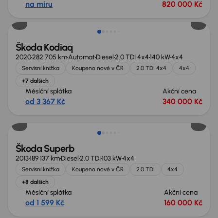
na míru
820 000 Kč
Škoda Kodiaq
2020
282 705 km
Automat
Diesel
2.0 TDI 4x4
140 kW
4x4
Servisní knížka
Koupeno nové v ČR
2.0 TDI 4x4
4x4
+7 dalších
Měsíční splátka
Akční cena
od 3 367 Kč
340 000 Kč
Zlevněno o 30 000 Kč
Škoda Superb
2013
189 137 km
Diesel
2.0 TDI
103 kW
4x4
Servisní knížka
Koupeno nové v ČR
2.0 TDI
4x4
+8 dalších
Měsíční splátka
Akční cena
od 1 599 Kč
160 000 Kč
Možnost odpočtu DPH