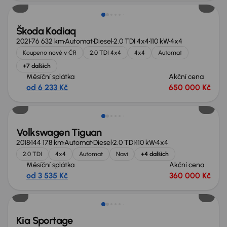
Škoda Kodiaq
2021
76 632 km
Automat
Diesel
2.0 TDI 4x4
110 kW
4x4
Koupeno nové v ČR
2.0 TDI 4x4
4x4
Automat
+7 dalších
Měsíční splátka
Akční cena
od 6 233 Kč
650 000 Kč
Nově v nabídce
Volkswagen Tiguan
2018
144 178 km
Automat
Diesel
2.0 TDI
110 kW
4x4
2.0 TDI
4x4
Automat
Navi
+4 dalších
Měsíční splátka
Akční cena
od 3 535 Kč
360 000 Kč
Nově v nabídce
Kia Sportage