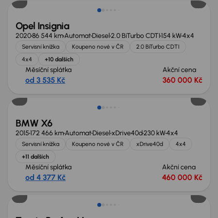
Opel Insignia
2020
86 544 km
Automat
Diesel
2.0 BiTurbo CDTI
154 kW
4x4
Servisní knížka
Koupeno nové v ČR
2.0 BiTurbo CDTI
4x4
+10 dalších
Měsíční splátka
Akční cena
od 3 535 Kč
360 000 Kč
Zlevněno o 80 000 Kč
BMW X6
2015
172 466 km
Automat
Diesel
xDrive40d
230 kW
4x4
Servisní knížka
Koupeno nové v ČR
xDrive40d
4x4
+11 dalších
Měsíční splátka
Akční cena
od 4 377 Kč
460 000 Kč
Zlevněno o 80 000 Kč