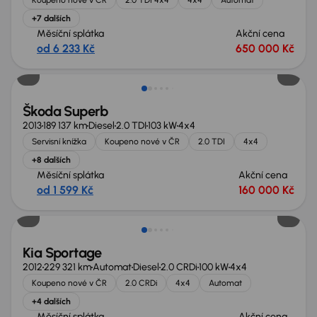
+7 dalších
Měsíční splátka
Akční cena
od 6 233 Kč
650 000 Kč
Zlevněno o 30 000 Kč
Škoda Superb
2013
189 137 km
Diesel
2.0 TDI
103 kW
4x4
Servisní knížka
Koupeno nové v ČR
2.0 TDI
4x4
+8 dalších
Měsíční splátka
Akční cena
od 1 599 Kč
160 000 Kč
Kia Sportage
2012
229 321 km
Automat
Diesel
2.0 CRDi
100 kW
4x4
Koupeno nové v ČR
2.0 CRDi
4x4
Automat
+4 dalších
Měsíční splátka
Akční cena