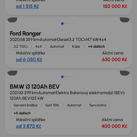
od 1 515 Kč
150 000 Kč
Ford Ranger
2020
58 359 km
Automat
Diesel
3.2 TDCi
147 kW
4x4
3.2 TDCi
4x4
Automat
Kůže
+4 dalších
Měsíční splátka
Akční cena
od 6 050 Kč
630 000 Kč
Zlevněno o 20 000 Kč
BMW i3 120Ah BEV
2021
33 299 km
Automat
Elektro Bateriový elektromobil (BEV)
120Ah BEV
125 kW
Servisní knížka
SoH 93%
Automat
Serv.kniha
+5 dalších
Měsíční splátka
Akční cena
od 3 872 Kč
400 000 Kč
Zlevněno o 60 000 Kč