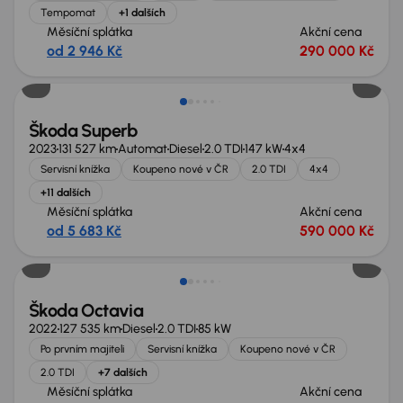
Tempomat
+1 dalších
Měsíční splátka
Akční cena
od 2 946 Kč
290 000 Kč
Zlevněno o 10 000 Kč
Škoda Superb
2023
131 527 km
Automat
Diesel
2.0 TDI
147 kW
4x4
Servisní knížka
Koupeno nové v ČR
2.0 TDI
4x4
+11 dalších
Měsíční splátka
Akční cena
od 5 683 Kč
590 000 Kč
Extra sleva 18 500 Kč
Škoda Octavia
2022
127 535 km
Diesel
2.0 TDI
85 kW
Po prvním majiteli
Servisní knížka
Koupeno nové v ČR
2.0 TDI
+7 dalších
Měsíční splátka
Akční cena