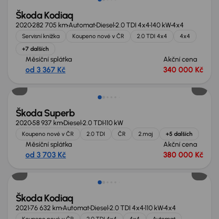
Škoda Kodiaq
2020
282 705 km
Automat
Diesel
2.0 TDI 4x4
140 kW
4x4
Servisní knížka
Koupeno nové v ČR
2.0 TDI 4x4
4x4
+7 dalších
Měsíční splátka
Akční cena
od 3 367 Kč
340 000 Kč
Možnost odpočtu DPH
Škoda Superb
2020
58 937 km
Diesel
2.0 TDI
110 kW
Koupeno nové v ČR
2.0 TDI
ČR
2.maj
+5 dalších
Měsíční splátka
Akční cena
od 3 703 Kč
380 000 Kč
Škoda Kodiaq
2021
76 632 km
Automat
Diesel
2.0 TDI 4x4
110 kW
4x4
Koupeno nové v ČR
2.0 TDI 4x4
4x4
Automat