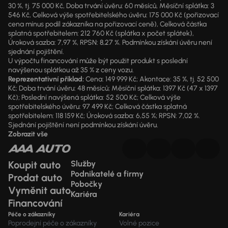
30 %, tj. 75 000 Kč, Doba trvání úvěru: 60 měsíců, Měsíční splátka: 3
546 Kč, Celková výše spotřebitelského úvěru: 175 000 Kč (pořizovací
cena mínus podíl zákazníka na pořizovací ceně), Celková částka
splatná spotřebitelem: 212 760 Kč (splátka x počet splátek),
Úroková sazba: 7,97 %, RPSN: 8,27 %. Podmínkou získání úvěru není
sjednání pojištění.
U výpočtu financování může být použit produkt s poslední
navýšenou splátkou až 35 % z ceny vozu.
Reprezentativní příklad:
Cena: 149 999 Kč; Akontace: 35 %, tj. 52 500
Kč; Doba trvání úvěru: 48 měsíců; Měsíční splátka: 1397 Kč (47 x 1397
Kč); Poslední navýšená splátka: 52 500 Kč; Celková výše
spotřebitelského úvěru: 97 499 Kč; Celková částka splatná
spotřebitelem: 118 159 Kč; Úroková sazba: 6,55 %; RPSN: 7,02 %.
Sjednání pojištění není podmínkou získání úvěru.
Zobrazit vše
Koupit auto
Služby
Podnikatelé a firmy
Prodat auto
Pobočky
Vyměnit auto
Kariéra
Financování
Péče o zákazníky
Kariéra
Poprodejní péče o zákazníky
Volné pozice