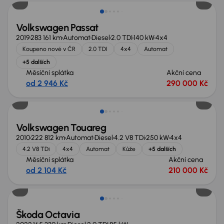
Volkswagen Passat
2019
283 161 km
Automat
Diesel
2.0 TDI
140 kW
4x4
Koupeno nové v ČR
2.0 TDI
4x4
Automat
+5 dalších
Měsíční splátka
Akční cena
od 2 946 Kč
290 000 Kč
Zlevněno o 10 000 Kč
Volkswagen Touareg
2010
222 812 km
Automat
Diesel
4.2 V8 TDi
250 kW
4x4
4.2 V8 TDi
4x4
Automat
Kůže
+5 dalších
Měsíční splátka
Akční cena
od 2 104 Kč
210 000 Kč
Možnost odpočtu DPH
Škoda Octavia