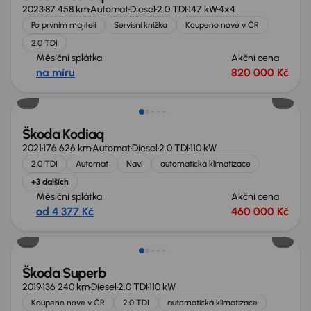
2023
87 458 km
Automat
Diesel
2.0 TDI
147 kW
4x4
Po prvním majiteli
Servisní knížka
Koupeno nové v ČR
2.0 TDI
Měsíční splátka
Akční cena
na míru
820 000 Kč
Škoda Kodiaq
2021
176 626 km
Automat
Diesel
2.0 TDI
110 kW
2.0 TDI
Automat
Navi
automatická klimatizace
+3 dalších
Měsíční splátka
Akční cena
od 4 377 Kč
460 000 Kč
Nově v nabídce
Škoda Superb
2019
136 240 km
Diesel
2.0 TDI
110 kW
Koupeno nové v ČR
2.0 TDI
automatická klimatizace