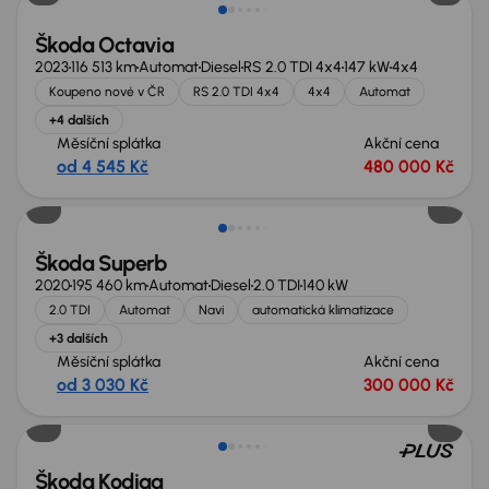
Škoda Octavia
2023
116 513 km
Automat
Diesel
RS 2.0 TDI 4x4
147 kW
4x4
Koupeno nové v ČR
RS 2.0 TDI 4x4
4x4
Automat
+4 dalších
Měsíční splátka
Akční cena
od 4 545 Kč
480 000 Kč
Možnost odpočtu DPH
Škoda Superb
2020
195 460 km
Automat
Diesel
2.0 TDI
140 kW
2.0 TDI
Automat
Navi
automatická klimatizace
+3 dalších
Měsíční splátka
Akční cena
od 3 030 Kč
300 000 Kč
Nově v nabídce
Škoda Kodiaq