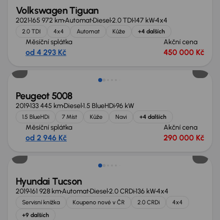
Volkswagen Tiguan
2021
165 972 km
Automat
Diesel
2.0 TDI
147 kW
4x4
2.0 TDI
4x4
Automat
Kůže
+4 dalších
Měsíční splátka
Akční cena
od 4 293 Kč
450 000 Kč
Zlevněno o 30 000 Kč
Peugeot 5008
2019
133 445 km
Diesel
1.5 BlueHDi
96 kW
1.5 BlueHDi
7 Míst
Kůže
Navi
+4 dalších
Měsíční splátka
Akční cena
od 2 946 Kč
290 000 Kč
Zlevněno o 10 000 Kč
Hyundai Tucson
2019
161 928 km
Automat
Diesel
2.0 CRDi
136 kW
4x4
Servisní knížka
Koupeno nové v ČR
2.0 CRDi
4x4
+9 dalších