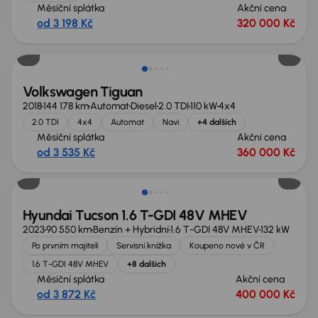
Měsíční splátka
Akční cena
od 3 198 Kč
320 000 Kč
Nově v nabídce
Volkswagen Tiguan
2018
144 178 km
Automat
Diesel
2.0 TDI
110 kW
4x4
2.0 TDI
4x4
Automat
Navi
+4 dalších
Měsíční splátka
Akční cena
od 3 535 Kč
360 000 Kč
Možnost odpočtu DPH
Hyundai Tucson 1.6 T-GDI 48V MHEV
2023
90 550 km
Benzín + Hybridní
1.6 T-GDI 48V MHEV
132 kW
Po prvním majiteli
Servisní knížka
Koupeno nové v ČR
1.6 T-GDI 48V MHEV
+8 dalších
Měsíční splátka
Akční cena
od 3 872 Kč
400 000 Kč