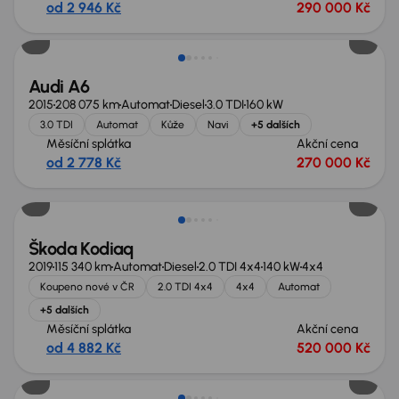
od 2 946 Kč
290 000 Kč
Zlevněno o 10 000 Kč
Audi A6
2015
208 075 km
Automat
Diesel
3.0 TDI
160 kW
3.0 TDI
Automat
Kůže
Navi
+5 dalších
Měsíční splátka
Akční cena
od 2 778 Kč
270 000 Kč
Zlevněno o 40 000 Kč
Škoda Kodiaq
2019
115 340 km
Automat
Diesel
2.0 TDI 4x4
140 kW
4x4
Koupeno nové v ČR
2.0 TDI 4x4
4x4
Automat
+5 dalších
Měsíční splátka
Akční cena
od 4 882 Kč
520 000 Kč