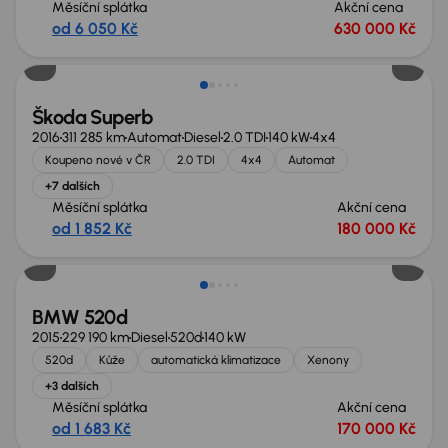
Měsíční splátka
Akční cena
od 6 050 Kč
630 000 Kč
Škoda Superb
2016
311 285 km
Automat
Diesel
2.0 TDI
140 kW
4x4
Koupeno nové v ČR
2.0 TDI
4x4
Automat
+7 dalších
Měsíční splátka
Akční cena
od 1 852 Kč
180 000 Kč
BMW 520d
2015
229 190 km
Diesel
520d
140 kW
520d
Kůže
automatická klimatizace
Xenony
+3 dalších
Měsíční splátka
Akční cena
od 1 683 Kč
170 000 Kč
Zlevněno o 80 000 Kč