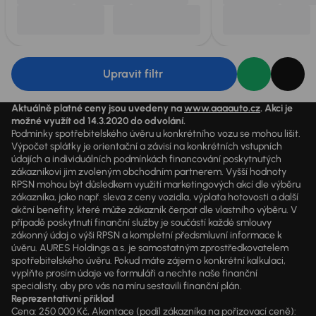
Upravit filtr
Aktuálně platné ceny jsou uvedeny na
www.aaaauto.cz
. Akci je
možné využít od 14.3.2020 do odvolání.
Podmínky spotřebitelského úvěru u konkrétního vozu se mohou lišit.
Výpočet splátky je orientační a závisí na konkrétních vstupních
údajích a individuálních podmínkách financování poskytnutých
zákazníkovi jim zvoleným obchodním partnerem. Vyšší hodnoty
RPSN mohou být důsledkem využití marketingových akcí dle výběru
zákazníka, jako např. sleva z ceny vozidla, výplata hotovosti a další
akční benefity, které může zákazník čerpat dle vlastního výběru. V
případě poskytnutí finanční služby je součástí každé smlouvy
zákonný údaj o výši RPSN a kompletní předsmluvní informace k
úvěru. AURES Holdings a.s. je samostatným zprostředkovatelem
spotřebitelského úvěru. Pokud máte zájem o konkrétní kalkulaci,
vyplňte prosím údaje ve formuláři a nechte naše finanční
specialisty, aby pro vás na míru sestavili finanční plán.
Reprezentativní příklad
Cena: 250 000 Kč, Akontace (podíl zákazníka na pořizovací ceně):