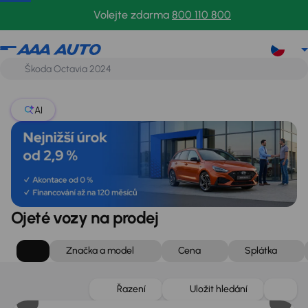
Volejte zdarma
800 110 800
AI
Ojeté vozy na prodej
Značka a model
Cena
Splátka
Zlevněno o 75 000 Kč
Řazení
Uložit hledání