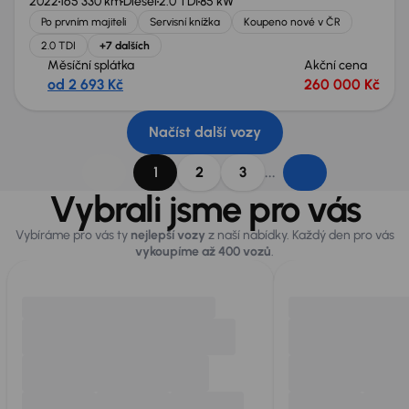
2022
165 330 km
Diesel
2.0 TDI
85 kW
Po prvním majiteli
Servisní knížka
Koupeno nové v ČR
2.0 TDI
+7 dalších
Měsíční splátka
Akční cena
od 2 693 Kč
260 000 Kč
Načíst další vozy
...
1
2
3
Vybrali jsme pro vás
Vybíráme pro vás ty
nejlepší vozy
z naší nabídky. Každý den pro vás
vykoupíme až 400 vozů
.