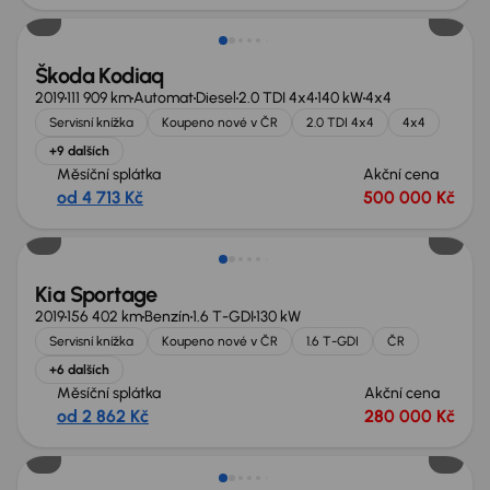
Škoda Kodiaq
2019
111 909 km
Automat
Diesel
2.0 TDI 4x4
140 kW
4x4
Servisní knížka
Koupeno nové v ČR
2.0 TDI 4x4
4x4
+9 dalších
Měsíční splátka
Akční cena
od 4 713 Kč
500 000 Kč
Zlevněno o 10 000 Kč
Kia Sportage
2019
156 402 km
Benzín
1.6 T-GDI
130 kW
Servisní knížka
Koupeno nové v ČR
1.6 T-GDI
ČR
+6 dalších
Měsíční splátka
Akční cena
od 2 862 Kč
280 000 Kč
Zlevněno o 70 000 Kč