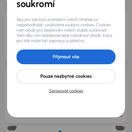
soukromí
Aby pro Vás bylo prohlížení našich stránek co
Toyota Yaris
nejpohodlnější, využíváme soubory cookies. Cookies
2015
58 486 km
Automat
Benzín
1.33 Dual VVT-i
73 kW
nám slouží pro zlepšování našich služeb a zároveň
Vám díky nim dokážeme lépe nabídnout obsah, který
Po prvním majiteli
Servisní knížka
Koupeno nové v ČR
pro Vás může být zajímavý a užitečný.
1.33 Dual VVT-i
+5 dalších
Měsíční splátka
Akční cena
od 2 188 Kč
210 000 Kč
Přijmout vše
Pouze nezbytné cookies
Toyota Yaris
2018
79 697 km
Benzín
1.5 Dual VVT-i
82 kW
Spravovat cookies
Po prvním majiteli
Servisní knížka
Koupeno nové v ČR
1.5 Dual VVT-i
+5 dalších
Měsíční splátka
Akční cena
od 2 230 Kč
215 000 Kč