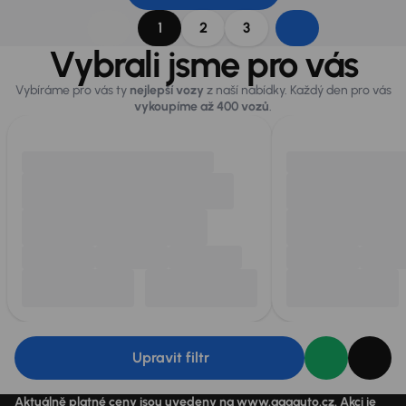
1
2
3
Vybrali jsme pro vás
Vybíráme pro vás ty
nejlepší vozy
z naší nabídky. Každý den pro vás
vykoupíme až 400 vozů
.
Upravit filtr
Aktuálně platné ceny jsou uvedeny na
www.aaaauto.cz
. Akci je