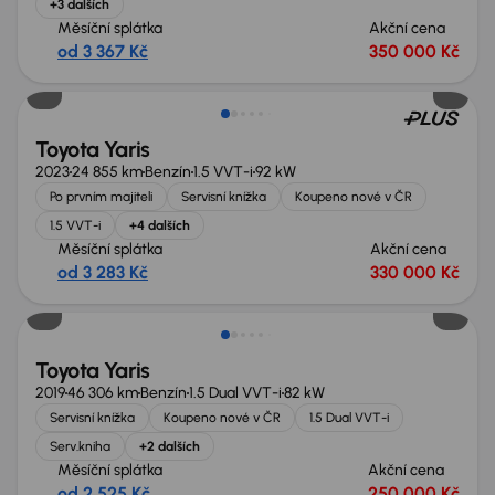
+3 dalších
Měsíční splátka
Akční cena
od 3 367 Kč
350 000 Kč
Zlevněno o 30 000 Kč
Toyota Yaris
2023
24 855 km
Benzín
1.5 VVT-i
92 kW
Po prvním majiteli
Servisní knížka
Koupeno nové v ČR
1.5 VVT-i
+4 dalších
Měsíční splátka
Akční cena
od 3 283 Kč
330 000 Kč
Toyota Yaris
2019
46 306 km
Benzín
1.5 Dual VVT-i
82 kW
Servisní knížka
Koupeno nové v ČR
1.5 Dual VVT-i
Serv.kniha
+2 dalších
Měsíční splátka
Akční cena
od 2 525 Kč
250 000 Kč