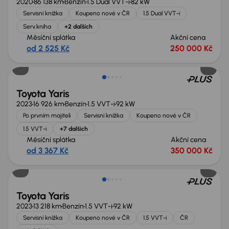
2020
86 138 km
Benzín
1.5 Dual VVT-i
82 kW
Servisní knížka
Koupeno nové v ČR
1.5 Dual VVT-i
Serv.kniha
+2 dalších
Měsíční splátka
Akční cena
od 2 525 Kč
250 000 Kč
Toyota Yaris
2023
16 926 km
Benzín
1.5 VVT-i
92 kW
Po prvním majiteli
Servisní knížka
Koupeno nové v ČR
1.5 VVT-i
+7 dalších
Měsíční splátka
Akční cena
od 3 367 Kč
350 000 Kč
Toyota Yaris
2023
13 218 km
Benzín
1.5 VVT-i
92 kW
Servisní knížka
Koupeno nové v ČR
1.5 VVT-i
ČR