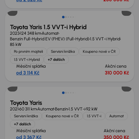
Nově v nabídce
Toyota Yaris 1.5 VVT-i Hybrid
2023
124 348 km
Automat
Benzín Full-Hybrid EV (FHEV) (Full-Hybrid)
1.5 VVT-i Hybrid
85 kW
Po prvním majiteli
Servisní knížka
Koupeno nové v ČR
1.5 VVT-i Hybrid
+7 dalších
Měsíční splátka
Akční cena
od 3 114 Kč
310 000 Kč
Toyota Yaris
2021
60 311 km
Automat
Benzín
1.5 VVT-i
92 kW
Servisní knížka
Koupeno nové v ČR
1.5 VVT-i
Automat
+7 dalších
Měsíční splátka
Akční cena
od 3 367 Kč
350 000 Kč