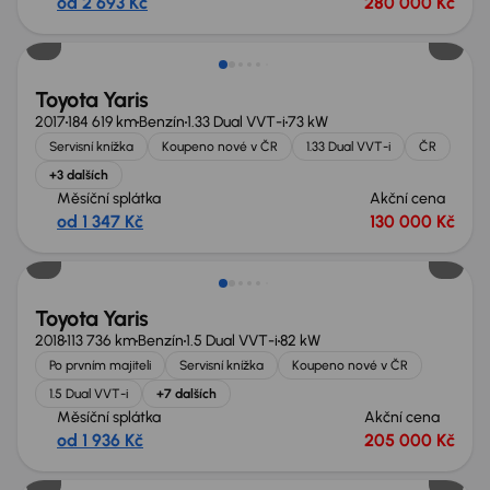
od 2 693 Kč
280 000 Kč
Toyota Yaris
2017
184 619 km
Benzín
1.33 Dual VVT-i
73 kW
Servisní knížka
Koupeno nové v ČR
1.33 Dual VVT-i
ČR
+3 dalších
Měsíční splátka
Akční cena
od 1 347 Kč
130 000 Kč
Toyota Yaris
2018
113 736 km
Benzín
1.5 Dual VVT-i
82 kW
Po prvním majiteli
Servisní knížka
Koupeno nové v ČR
1.5 Dual VVT-i
+7 dalších
Měsíční splátka
Akční cena
od 1 936 Kč
205 000 Kč