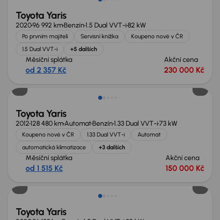
Toyota Yaris
2020
96 992 km
Benzín
1.5 Dual VVT-i
82 kW
Po prvním majiteli
Servisní knížka
Koupeno nové v ČR
1.5 Dual VVT-i
+5 dalších
Měsíční splátka
Akční cena
od 2 357 Kč
230 000 Kč
Toyota Yaris
2012
128 480 km
Automat
Benzín
1.33 Dual VVT-i
73 kW
Koupeno nové v ČR
1.33 Dual VVT-i
Automat
automatická klimatizace
+3 dalších
Měsíční splátka
Akční cena
od 1 515 Kč
150 000 Kč
Toyota Yaris