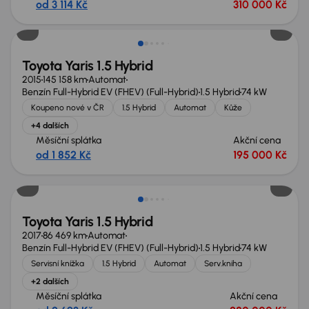
od 3 114 Kč
310 000 Kč
Toyota Yaris 1.5 Hybrid
2015
145 158 km
Automat
Benzín Full-Hybrid EV (FHEV) (Full-Hybrid)
1.5 Hybrid
74 kW
Koupeno nové v ČR
1.5 Hybrid
Automat
Kůže
+4 dalších
Měsíční splátka
Akční cena
od 1 852 Kč
195 000 Kč
Toyota Yaris 1.5 Hybrid
2017
86 469 km
Automat
Benzín Full-Hybrid EV (FHEV) (Full-Hybrid)
1.5 Hybrid
74 kW
Servisní knížka
1.5 Hybrid
Automat
Serv.kniha
+2 dalších
Měsíční splátka
Akční cena