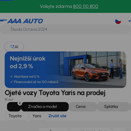
Toyota
Yaris
Zrušit vše
Volejte zdarma
800 110 800
AI
Ojeté vozy Toyota Yaris na prodej
81 aut
2
Značka a model
Cena
Splátka
Toyota
Yaris
Zrušit vše
Zlevněno o 10 000 Kč