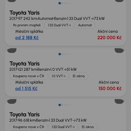
Toyota Yaris
2017
97 242 km
Automat
Benzín
1.33 Dual VVT-i
73 kW
Po prvním majiteli
1.33 Dual VVT-i
Automat
Měsíční splátka
Akční cena
od 2 188 Kč
220 000 Kč
Toyota Yaris
2017
121 287 km
Benzín
1.0 VVT-i
51 kW
Koupeno nové v ČR
1.0 VVT-i
El. okna
Měsíční splátka
Akční cena
od 1 515 Kč
150 000 Kč
Toyota Yaris
2017
96 618 km
Benzín
1.33 Dual VVT-i
73 kW
Koupeno nové v ČR
1.33 Dual VVT-i
El. okna