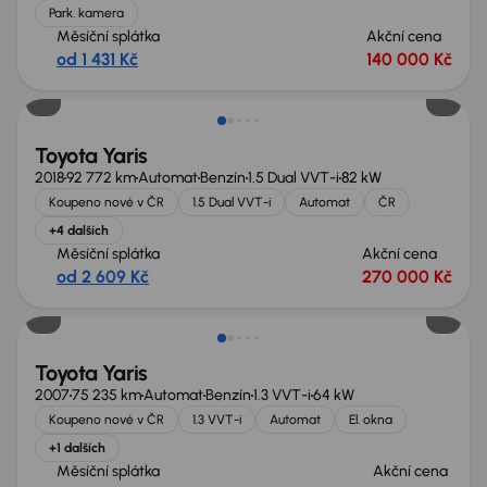
Park. kamera
Měsíční splátka
Akční cena
od 1 431 Kč
140 000 Kč
Toyota Yaris
2018
92 772 km
Automat
Benzín
1.5 Dual VVT-i
82 kW
Koupeno nové v ČR
1.5 Dual VVT-i
Automat
ČR
+4 dalších
Měsíční splátka
Akční cena
od 2 609 Kč
270 000 Kč
Toyota Yaris
2007
75 235 km
Automat
Benzín
1.3 VVT-i
64 kW
Koupeno nové v ČR
1.3 VVT-i
Automat
El. okna
+1 dalších
Měsíční splátka
Akční cena