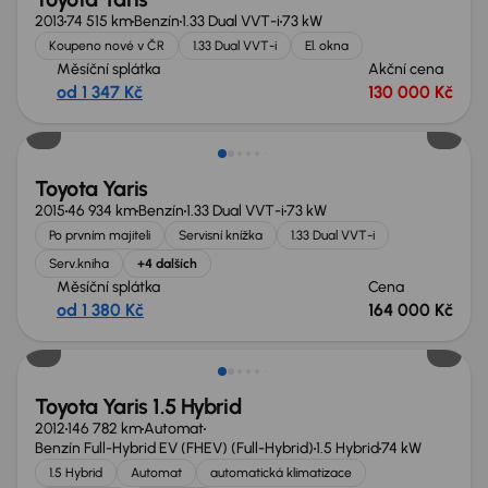
2013
74 515 km
Benzín
1.33 Dual VVT-i
73 kW
Koupeno nové v ČR
1.33 Dual VVT-i
El. okna
Měsíční splátka
Akční cena
od 1 347 Kč
130 000 Kč
Toyota Yaris
2015
46 934 km
Benzín
1.33 Dual VVT-i
73 kW
Po prvním majiteli
Servisní knížka
1.33 Dual VVT-i
Serv.kniha
+4 dalších
Měsíční splátka
Cena
od 1 380 Kč
164 000 Kč
Toyota Yaris 1.5 Hybrid
2012
146 782 km
Automat
Benzín Full-Hybrid EV (FHEV) (Full-Hybrid)
1.5 Hybrid
74 kW
1.5 Hybrid
Automat
automatická klimatizace