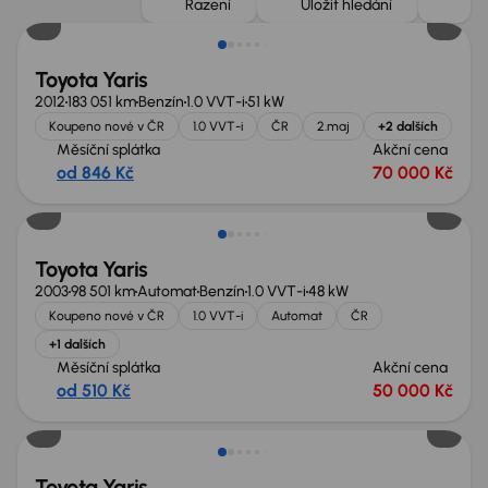
Řazení
Uložit hledání
Toyota Yaris
2012
183 051 km
Benzín
1.0 VVT-i
51 kW
Koupeno nové v ČR
1.0 VVT-i
ČR
2.maj
+2 dalších
Měsíční splátka
Akční cena
od 846 Kč
70 000 Kč
Toyota Yaris
2003
98 501 km
Automat
Benzín
1.0 VVT-i
48 kW
Koupeno nové v ČR
1.0 VVT-i
Automat
ČR
+1 dalších
Měsíční splátka
Akční cena
od 510 Kč
50 000 Kč
Toyota Yaris