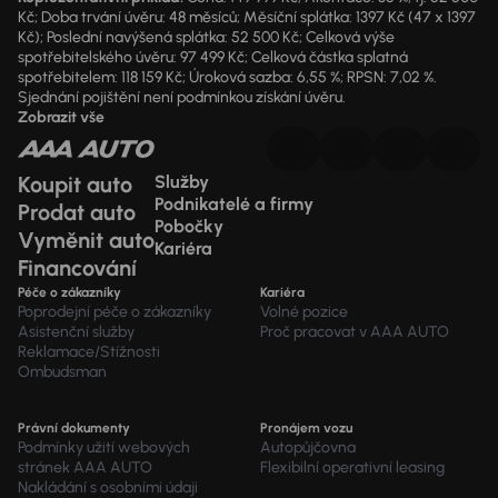
Kč; Doba trvání úvěru: 48 měsíců; Měsíční splátka: 1397 Kč (47 x 1397
Kč); Poslední navýšená splátka: 52 500 Kč; Celková výše
spotřebitelského úvěru: 97 499 Kč; Celková částka splatná
spotřebitelem: 118 159 Kč; Úroková sazba: 6,55 %; RPSN: 7,02 %.
Sjednání pojištění není podmínkou získání úvěru.
Zobrazit vše
Koupit auto
Služby
Podnikatelé a firmy
Prodat auto
Pobočky
Vyměnit auto
Kariéra
Financování
Péče o zákazníky
Kariéra
Poprodejní péče o zákazníky
Volné pozice
Asistenční služby
Proč pracovat v AAA AUTO
Reklamace/Stížnosti
Ombudsman
Právní dokumenty
Pronájem vozu
Podmínky užití webových
Autopůjčovna
stránek AAA AUTO
Flexibilní operativní leasing
Nakládání s osobními údaji