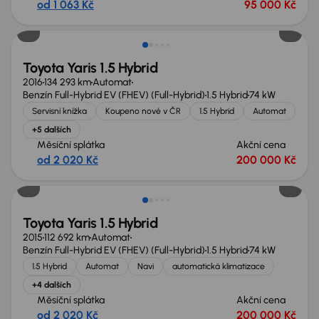
od 1 063 Kč
95 000 Kč
Zlevněno o 10 000 Kč
Toyota Yaris 1.5 Hybrid
2016
134 293 km
Automat
Benzín Full-Hybrid EV (FHEV) (Full-Hybrid)
1.5 Hybrid
74 kW
Servisní knížka
Koupeno nové v ČR
1.5 Hybrid
Automat
+5 dalších
Měsíční splátka
Akční cena
od 2 020 Kč
200 000 Kč
Toyota Yaris 1.5 Hybrid
2015
112 692 km
Automat
Benzín Full-Hybrid EV (FHEV) (Full-Hybrid)
1.5 Hybrid
74 kW
1.5 Hybrid
Automat
Navi
automatická klimatizace
+4 dalších
Měsíční splátka
Akční cena
od 2 020 Kč
200 000 Kč