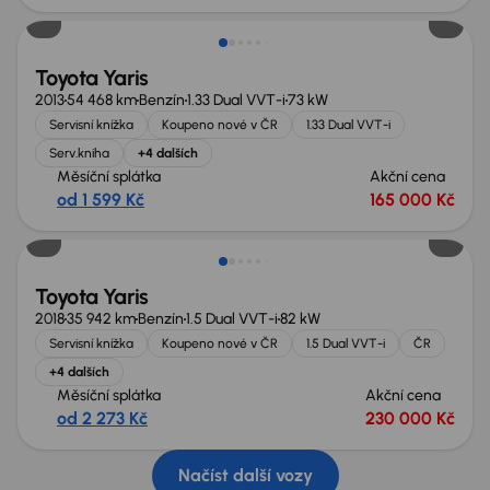
Toyota Yaris
2013
54 468 km
Benzín
1.33 Dual VVT-i
73 kW
Servisní knížka
Koupeno nové v ČR
1.33 Dual VVT-i
Serv.kniha
+4 dalších
Měsíční splátka
Akční cena
od 1 599 Kč
165 000 Kč
Toyota Yaris
2018
35 942 km
Benzín
1.5 Dual VVT-i
82 kW
Servisní knížka
Koupeno nové v ČR
1.5 Dual VVT-i
ČR
+4 dalších
Měsíční splátka
Akční cena
od 2 273 Kč
230 000 Kč
Načíst další vozy