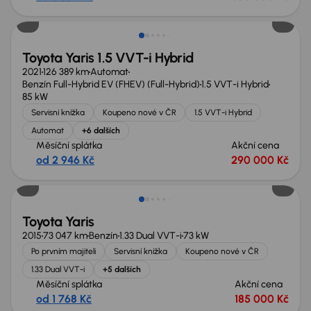
Toyota Yaris 1.5 VVT-i Hybrid
2021
126 389 km
Automat
Benzín Full-Hybrid EV (FHEV) (Full-Hybrid)
1.5 VVT-i Hybrid
85 kW
Servisní knížka
Koupeno nové v ČR
1.5 VVT-i Hybrid
Automat
+6 dalších
Měsíční splátka
Akční cena
od 2 946 Kč
290 000 Kč
Toyota Yaris
2015
73 047 km
Benzín
1.33 Dual VVT-i
73 kW
Po prvním majiteli
Servisní knížka
Koupeno nové v ČR
1.33 Dual VVT-i
+5 dalších
Měsíční splátka
Akční cena
od 1 768 Kč
185 000 Kč