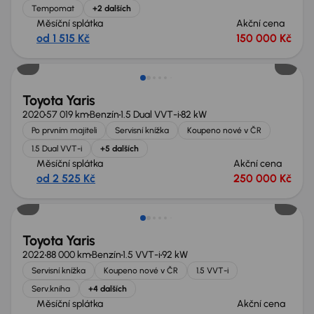
Tempomat
+2 dalších
Měsíční splátka
Akční cena
od 1 515 Kč
150 000 Kč
Zlevněno o 10 000 Kč
Toyota Yaris
2020
57 019 km
Benzín
1.5 Dual VVT-i
82 kW
Po prvním majiteli
Servisní knížka
Koupeno nové v ČR
1.5 Dual VVT-i
+5 dalších
Měsíční splátka
Akční cena
od 2 525 Kč
250 000 Kč
Zlevněno o 10 000 Kč
Toyota Yaris
2022
88 000 km
Benzín
1.5 VVT-i
92 kW
Servisní knížka
Koupeno nové v ČR
1.5 VVT-i
Serv.kniha
+4 dalších
Měsíční splátka
Akční cena