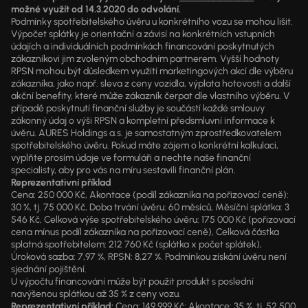
možné využít od 14.3.2020 do odvolání.
Podmínky spotřebitelského úvěru u konkrétního vozu se mohou lišit.
Výpočet splátky je orientační a závisí na konkrétních vstupních
údajích a individuálních podmínkách financování poskytnutých
zákazníkovi jim zvoleným obchodním partnerem. Vyšší hodnoty
RPSN mohou být důsledkem využití marketingových akcí dle výběru
zákazníka, jako např. sleva z ceny vozidla, výplata hotovosti a další
akční benefity, které může zákazník čerpat dle vlastního výběru. V
případě poskytnutí finanční služby je součástí každé smlouvy
zákonný údaj o výši RPSN a kompletní předsmluvní informace k
úvěru. AURES Holdings a.s. je samostatným zprostředkovatelem
spotřebitelského úvěru. Pokud máte zájem o konkrétní kalkulaci,
vyplňte prosím údaje ve formuláři a nechte naše finanční
specialisty, aby pro vás na míru sestavili finanční plán.
Reprezentativní příklad
Cena: 250 000 Kč, Akontace (podíl zákazníka na pořizovací ceně):
30 %, tj. 75 000 Kč, Doba trvání úvěru: 60 měsíců, Měsíční splátka: 3
546 Kč, Celková výše spotřebitelského úvěru: 175 000 Kč (pořizovací
cena mínus podíl zákazníka na pořizovací ceně), Celková částka
splatná spotřebitelem: 212 760 Kč (splátka x počet splátek),
Úroková sazba: 7,97 %, RPSN: 8,27 %. Podmínkou získání úvěru není
sjednání pojištění.
U výpočtu financování může být použit produkt s poslední
navýšenou splátkou až 35 % z ceny vozu.
Reprezentativní příklad:
Cena: 149 999 Kč; Akontace: 35 %, tj. 52 500