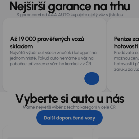
Nejširší garance na trhu
S garancemi od AAA AUTO kupujete ojetý vůz s jistotou
Až 19 000 prověřených vozů
Peníze za
skladem
hotovosti
Největší výběr aut všech značek i kategorií na
Prodáváte au
jednom místě. Pokud auto nemáme u vás na
možnou cenu
pobočce, přivezeme vám ho kamkoliv v ČR.
hotovosti i 
záruku za vůz
Vyberte si auto u nás
Máme největší výběr z těchto kategorií v celé ČR.
Další doporučené vozy