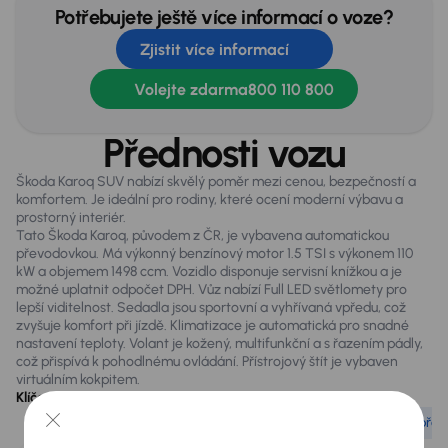
Sportovní sedadla
Potřebujete ještě více informací o voze?
Zjistit více informací
Stereo
Stop Start systém
Volejte zdarma
800 110 800
Tempomat
Přednosti vozu
Tónovaná skla
Škoda Karoq SUV nabízí skvělý poměr mezi cenou, bezpečností a
Vyhřívaná sedadla
komfortem. Je ideální pro rodiny, které ocení moderní výbavu a
prostorný interiér.
Tato Škoda Karoq, původem z ČR, je vybavena automatickou
převodovkou. Má výkonný benzínový motor 1.5 TSI s výkonem 110
Exteriér
kW a objemem 1498 ccm. Vozidlo disponuje servisní knížkou a je
Al kola orig.
možné uplatnit odpočet DPH. Vůz nabízí Full LED světlomety pro
lepší viditelnost. Sedadla jsou sportovní a vyhřívaná vpředu, což
Auto. denní svícení
zvyšuje komfort při jízdě. Klimatizace je automatická pro snadné
nastavení teploty. Volant je kožený, multifunkční a s řazením pádly,
Bezklíčkové odemykání
což přispívá k pohodlnému ovládání. Přístrojový štít je vybaven
virtuálním kokpitem.
Elektr.sklop.zrcátka
Klíčové vlastnosti
Výkonný motor 1.5 TSI
Má servisní knížku
Automatická pře
Elektrické víko kufru