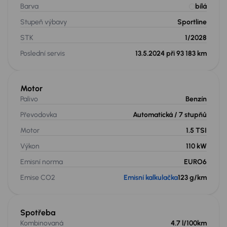
Barva
bílá
Stupeň výbavy
Sportline
STK
1/2028
Poslední servis
13.5.2024 při 93 183 km
Motor
Palivo
Benzín
Převodovka
Automatická
/ 7 stupňů
Motor
1.5 TSI
Výkon
110 kW
Emisní norma
EURO6
Emise CO2
Emisní kalkulačka
123 g/km
Spotřeba
Kombinovaná
4.7 l/100km