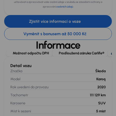
uchovávat a zpracovávat vaše osobní údaje v souladu se zásadami ochrany a
zpracování
osobních údajů
.
Zjistit více informací o voze
Vyměnit s bonusem až 50 000 Kč
Informace
Možnost odpočtu DPH
Prodloužená záruka Carlife®
Detail vozu
Značka
Škoda
Model
Karoq
Rok uvedení do provozu
2020
Tachometr
111 129 km
Karoserie
SUV
Míst k sezení
5
míst