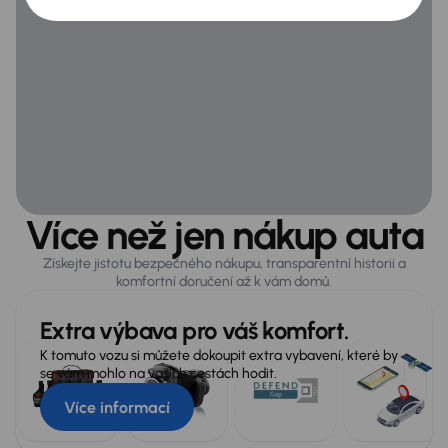
Infotainment
Apple CarPlay
Bluetooth připojení
Hlasové ovládání palubního systému
MirrorLink
Navigace
Více než jen nákup auta
Virtuální kokpit
Získejte jistotu bezpečného nákupu, transparentní historii a
komfortní doručení až k vám domů.
Bezpečnost
Extra výbava pro váš komfort.
ABS
K tomuto vozu si můžete dokoupit extra vybavení, které by
Airbag
se vám mohlo na vašich cestách hodit.
Asistent rozjezdu do kopce
Více informací
ASR