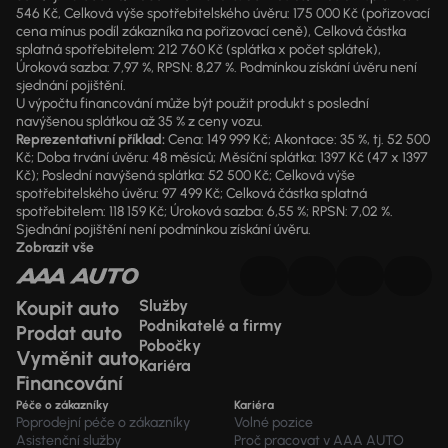
546 Kč, Celková výše spotřebitelského úvěru: 175 000 Kč (pořizovací
cena mínus podíl zákazníka na pořizovací ceně), Celková částka
splatná spotřebitelem: 212 760 Kč (splátka x počet splátek),
Úroková sazba: 7,97 %, RPSN: 8,27 %. Podmínkou získání úvěru není
sjednání pojištění.
U výpočtu financování může být použit produkt s poslední
navýšenou splátkou až 35 % z ceny vozu.
Reprezentativní příklad:
Cena: 149 999 Kč; Akontace: 35 %, tj. 52 500
Kč; Doba trvání úvěru: 48 měsíců; Měsíční splátka: 1397 Kč (47 x 1397
Kč); Poslední navýšená splátka: 52 500 Kč; Celková výše
spotřebitelského úvěru: 97 499 Kč; Celková částka splatná
spotřebitelem: 118 159 Kč; Úroková sazba: 6,55 %; RPSN: 7,02 %.
Sjednání pojištění není podmínkou získání úvěru.
Zobrazit vše
Koupit auto
Služby
Podnikatelé a firmy
Prodat auto
Pobočky
Vyměnit auto
Kariéra
Financování
Péče o zákazníky
Kariéra
Poprodejní péče o zákazníky
Volné pozice
Asistenční služby
Proč pracovat v AAA AUTO