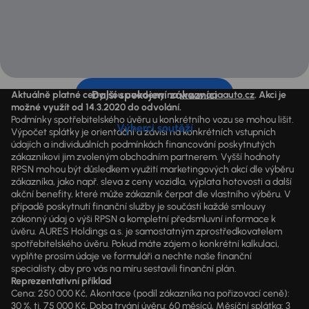
Další spokojení zákazníci
Aktuálně platné ceny jsou uvedeny na
www.aaaauto.cz
. Akci je
možné využít od 14.3.2020 do odvolání.
Podmínky spotřebitelského úvěru u konkrétního vozu se mohou lišit.
Výherci soutěží
Výpočet splátky je orientační a závisí na konkrétních vstupních
údajích a individuálních podmínkách financování poskytnutých
zákazníkovi jim zvoleným obchodním partnerem. Vyšší hodnoty
RPSN mohou být důsledkem využití marketingových akcí dle výběru
zákazníka, jako např. sleva z ceny vozidla, výplata hotovosti a další
akční benefity, které může zákazník čerpat dle vlastního výběru. V
případě poskytnutí finanční služby je součástí každé smlouvy
zákonný údaj o výši RPSN a kompletní předsmluvní informace k
úvěru. AURES Holdings a.s. je samostatným zprostředkovatelem
spotřebitelského úvěru. Pokud máte zájem o konkrétní kalkulaci,
vyplňte prosím údaje ve formuláři a nechte naše finanční
specialisty, aby pro vás na míru sestavili finanční plán.
Reprezentativní příklad
Cena: 250 000 Kč, Akontace (podíl zákazníka na pořizovací ceně):
30 %, tj. 75 000 Kč, Doba trvání úvěru: 60 měsíců, Měsíční splátka: 3