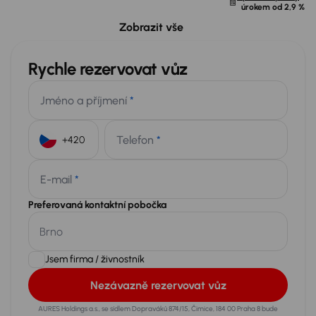
úrokem od
2,9 %
Možný odpočet DPH
79 836 Kč
Zobrazit vše
Rychle rezervovat vůz
Jméno a příjmení
*
Telefon
*
+420
E-mail
*
Preferovaná kontaktní pobočka
Jsem firma / živnostník
Nezávazně rezervovat vůz
AURES Holdings a.s., se sídlem Dopraváků 874/15, Čimice, 184 00 Praha 8 bude