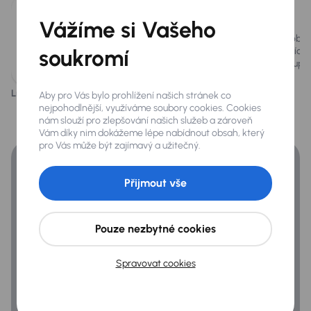
Elektricky ovládaná zrcátka
Vážíme si Vašeho
Vůz je vybaven výkonným benzínovým
Automobil j
LED hlavní světlomety
motorem 1.5 TSI, který poskytuje dynamický
soukromí
obsahující 
jízdní výkon.
možné upla
LED světla pro denní svícení
Mlhovky
Líbí se vám tento popis?
Ano
Ne
Aby pro Vás bylo prohlížení našich stránek co
Financování
nejpohodlnější, využíváme soubory cookies. Cookies
Přední a zadní parkovací senzory
nám slouží pro zlepšování našich služeb a zároveň
Vám díky nim dokážeme lépe nabídnout obsah, který
Získejte lepší podmínky financování než v bance.
Střešní nosiče
pro Vás může být zajímavý a užitečný.
Zadní světla LED
Přijmout vše
Extra
Pouze nezbytné cookies
Dešťový senzor
Kompresor - lepící sada
Spravovat cookies
Parkovací kamera