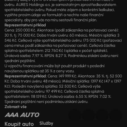
úvěru. AURES Holdings a.s. je samostatným zprostředkovatelem
spotřebitelského úvěru. Pokud máte zájem o konkrétní kalkulaci,
vyplňte prosím údaje ve formuláři a nechte naše finanční
specialisty, aby pro vás na míru sestavili finanční plán.
Reprezentativní příklad
Cena: 250 000 Kč, Akontace (podíl zákazníka na pořizovací ceně):
30 %, tj. 75 000 Kč, Doba trvání úvěru: 60 měsíců, Měsíční splátka: 3
546 Kč, Celková výše spotřebitelského úvěru: 175 000 Kč (pořizovací
cena mínus podíl zákazníka na pořizovací ceně), Celková částka
splatná spotřebitelem: 212 760 Kč (splátka x počet splátek),
Úroková sazba: 7,97 %, RPSN: 8,27 %. Podmínkou získání úvěru není
sjednání pojištění.
U výpočtu financování může být použit produkt s poslední
navýšenou splátkou až 35 % z ceny vozu.
Reprezentativní příklad:
Cena: 149 999 Kč; Akontace: 35 %, tj. 52 500
Kč; Doba trvání úvěru: 48 měsíců; Měsíční splátka: 1397 Kč (47 x 1397
Kč); Poslední navýšená splátka: 52 500 Kč; Celková výše
spotřebitelského úvěru: 97 499 Kč; Celková částka splatná
spotřebitelem: 118 159 Kč; Úroková sazba: 6,55 %; RPSN: 7,02 %.
Sjednání pojištění není podmínkou získání úvěru.
Zobrazit vše
Koupit auto
Služby