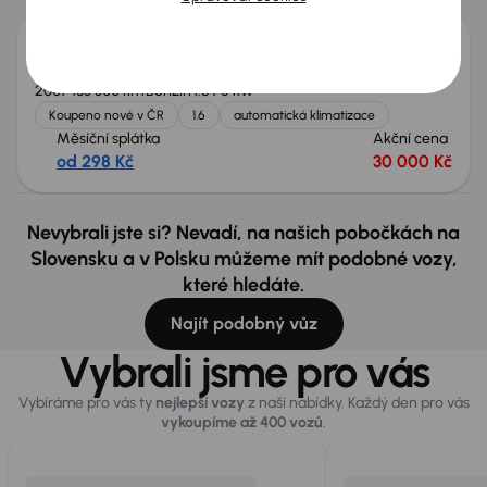
Seat Toledo
2007
183 300 km
Benzín
1.6
75 kW
Koupeno nové v ČR
1.6
automatická klimatizace
Měsíční splátka
Akční cena
od 298 Kč
30 000 Kč
Nevybrali jste si? Nevadí, na našich pobočkách na
Slovensku a v Polsku můžeme mít podobné vozy,
které hledáte.
Najít podobný vůz
Vybrali jsme pro vás
Vybíráme pro vás ty
nejlepší vozy
z naší nabídky. Každý den pro vás
vykoupíme až 400 vozů
.