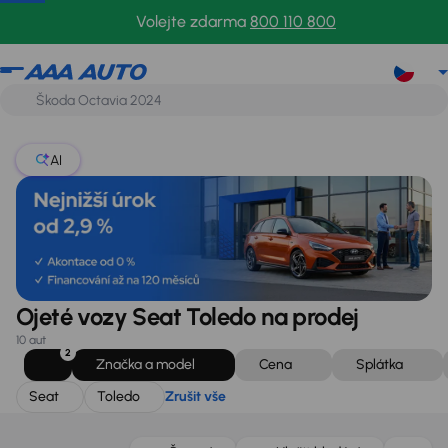
Seat
Toledo
Zrušit vše
Volejte zdarma
800 110 800
AI
Ojeté vozy Seat Toledo na prodej
10 aut
2
Značka a model
Cena
Splátka
Seat
Toledo
Zrušit vše