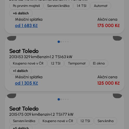
Po prvním majiteli
Servisní knížka
1.4 TSI
Automat
+6 dalších
Měsíční splátka
Akční cena
od 1 683 Kč
175 000 Kč
Seat Toledo
2013
153 329 km
Benzín
1.2 TSI
63 kW
Koupeno nové v ČR
1.2 TSI
Tempomat
El. okna
+1 dalších
Měsíční splátka
Akční cena
od 1 305 Kč
125 000 Kč
Seat Toledo
2015
175 009 km
Benzín
1.2 TSI
77 kW
Servisní knížka
Koupeno nové v ČR
1.2 TSI
Serv.kniha
+5 dalších