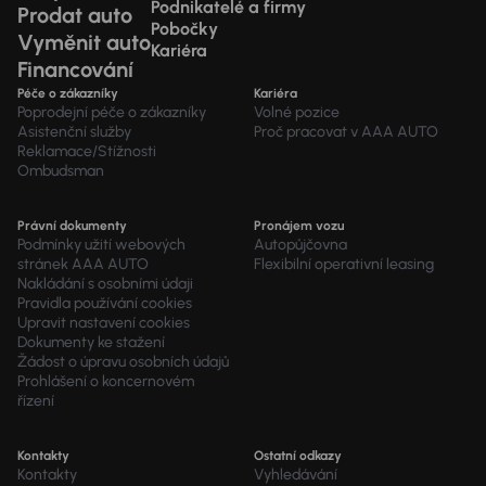
Podnikatelé a firmy
Prodat auto
Pobočky
Vyměnit auto
Kariéra
Financování
Péče o zákazníky
Kariéra
Poprodejní péče o zákazníky
Volné pozice
Asistenční služby
Proč pracovat v AAA AUTO
Reklamace/Stížnosti
Ombudsman
Právní dokumenty
Pronájem vozu
Podmínky užití webových
Autopůjčovna
stránek AAA AUTO
Flexibilní operativní leasing
Nakládání s osobními údaji
Pravidla používání cookies
Upravit nastavení cookies
Dokumenty ke stažení
Žádost o úpravu osobních údajů
Prohlášení o koncernovém
řízení
Kontakty
Ostatní odkazy
Kontakty
Vyhledávání