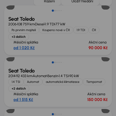
Řazení
Uložit hledání
Seat Toledo
2006
108 759 km
Diesel
1.9 TDI
77 kW
Po prvním majiteli
Koupeno nové v ČR
1.9 TDI
ČR
+3 dalších
Měsíční splátka
Akční cena
od 1 020 Kč
90 000 Kč
Seat Toledo
2014
92 433 km
Automat
Benzín
1.4 TSI
90 kW
1.4 TSI
Automat
automatická klimatizace
Tempomat
+2 dalších
Měsíční splátka
Akční cena
od 1 515 Kč
150 000 Kč
Zlevněno o 10 000 Kč