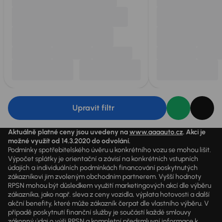
Upravit filtr
Aktuálně platné ceny jsou uvedeny na
www.aaaauto.cz
. Akci je
možné využít od 14.3.2020 do odvolání.
Podmínky spotřebitelského úvěru u konkrétního vozu se mohou lišit.
Výpočet splátky je orientační a závisí na konkrétních vstupních
údajích a individuálních podmínkách financování poskytnutých
zákazníkovi jim zvoleným obchodním partnerem. Vyšší hodnoty
RPSN mohou být důsledkem využití marketingových akcí dle výběru
zákazníka, jako např. sleva z ceny vozidla, výplata hotovosti a další
akční benefity, které může zákazník čerpat dle vlastního výběru. V
případě poskytnutí finanční služby je součástí každé smlouvy
zákonný údaj o výši RPSN a kompletní předsmluvní informace k