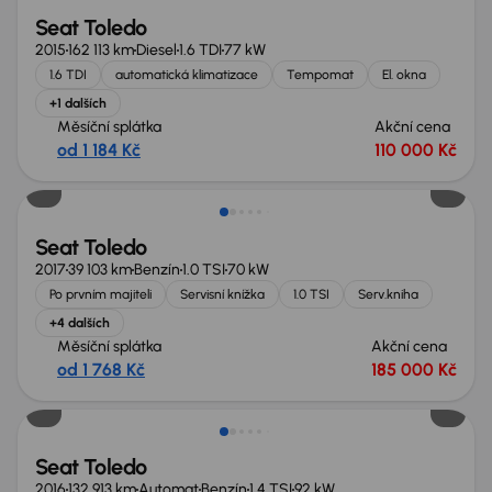
Seat Toledo
2015
162 113 km
Diesel
1.6 TDI
77 kW
1.6 TDI
automatická klimatizace
Tempomat
El. okna
+1 dalších
Měsíční splátka
Akční cena
od 1 184 Kč
110 000 Kč
Seat Toledo
2017
39 103 km
Benzín
1.0 TSI
70 kW
Po prvním majiteli
Servisní knížka
1.0 TSI
Serv.kniha
+4 dalších
Měsíční splátka
Akční cena
od 1 768 Kč
185 000 Kč
Seat Toledo
2016
132 913 km
Automat
Benzín
1.4 TSI
92 kW