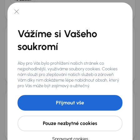
Měsíční splátka
Akční cena
od 1 184 Kč
110 000 Kč
Vážíme si Vašeho
Seat Toledo
soukromí
2015
79 080 km
Benzín
1.2 TSI
77 kW
Koupeno nové v ČR
1.2 TSI
Navi
automatická klimatizace
+4 dalších
Aby pro Vás bylo prohlížení našich stránek co
Měsíční splátka
Akční cena
nejpohodlnější, využíváme soubory cookies. Cookies
nám slouží pro zlepšování našich služeb a zároveň
od 1 599 Kč
165 000 Kč
Vám díky nim dokážeme lépe nabídnout obsah, který
pro Vás může být zajímavý a užitečný.
Přijmout vše
Seat Toledo
2017
68 701 km
Benzín
1.0 TSI
70 kW
Koupeno nové v ČR
1.0 TSI
ČR
2.maj
+2 dalších
Pouze nezbytné cookies
Měsíční splátka
Akční cena
od 1 599 Kč
165 000 Kč
Spravovat cookies