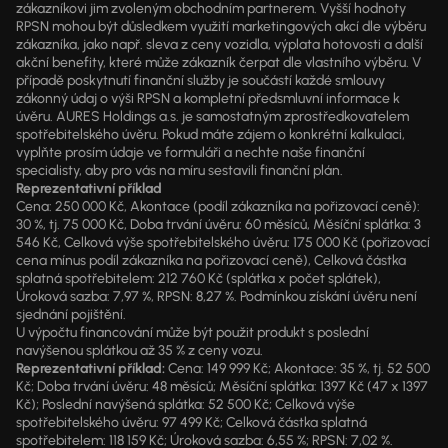
zákazníkovi jim zvoleným obchodním partnerem. Vyšší hodnoty
RPSN mohou být důsledkem využití marketingových akcí dle výběru
zákazníka, jako např. sleva z ceny vozidla, výplata hotovosti a další
akční benefity, které může zákazník čerpat dle vlastního výběru. V
případě poskytnutí finanční služby je součástí každé smlouvy
zákonný údaj o výši RPSN a kompletní předsmluvní informace k
úvěru. AURES Holdings a.s. je samostatným zprostředkovatelem
spotřebitelského úvěru. Pokud máte zájem o konkrétní kalkulaci,
vyplňte prosím údaje ve formuláři a nechte naše finanční
specialisty, aby pro vás na míru sestavili finanční plán.
Reprezentativní příklad
Cena: 250 000 Kč, Akontace (podíl zákazníka na pořizovací ceně):
30 %, tj. 75 000 Kč, Doba trvání úvěru: 60 měsíců, Měsíční splátka: 3
546 Kč, Celková výše spotřebitelského úvěru: 175 000 Kč (pořizovací
cena mínus podíl zákazníka na pořizovací ceně), Celková částka
splatná spotřebitelem: 212 760 Kč (splátka x počet splátek),
Úroková sazba: 7,97 %, RPSN: 8,27 %. Podmínkou získání úvěru není
sjednání pojištění.
U výpočtu financování může být použit produkt s poslední
navýšenou splátkou až 35 % z ceny vozu.
Reprezentativní příklad:
Cena: 149 999 Kč; Akontace: 35 %, tj. 52 500
Kč; Doba trvání úvěru: 48 měsíců; Měsíční splátka: 1397 Kč (47 x 1397
Kč); Poslední navýšená splátka: 52 500 Kč; Celková výše
spotřebitelského úvěru: 97 499 Kč; Celková částka splatná
spotřebitelem: 118 159 Kč; Úroková sazba: 6,55 %; RPSN: 7,02 %.