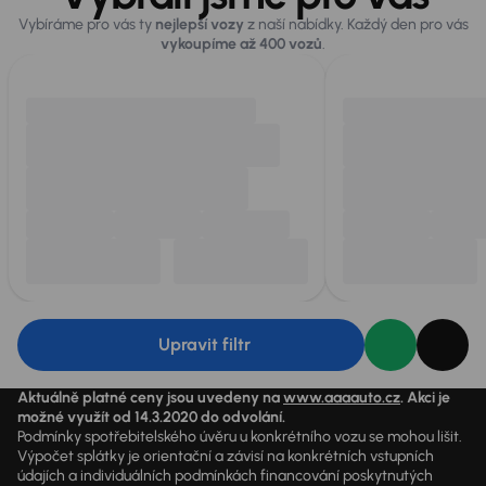
Vybíráme pro vás ty
nejlepší vozy
z naší nabídky. Každý den pro vás
vykoupíme až 400 vozů
.
Upravit filtr
Aktuálně platné ceny jsou uvedeny na
www.aaaauto.cz
. Akci je
možné využít od 14.3.2020 do odvolání.
Podmínky spotřebitelského úvěru u konkrétního vozu se mohou lišit.
Výpočet splátky je orientační a závisí na konkrétních vstupních
údajích a individuálních podmínkách financování poskytnutých