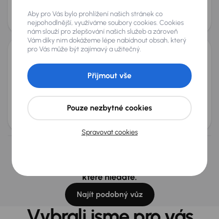
Měsíční splátka
Cena
Aby pro Vás bylo prohlížení našich stránek co
od 4 882 Kč
580 000 Kč
nejpohodlnější, využíváme soubory cookies. Cookies
Nově v nabídce
nám slouží pro zlepšování našich služeb a zároveň
Vám díky nim dokážeme lépe nabídnout obsah, který
pro Vás může být zajímavý a užitečný.
Omoda 5
2026
1 745 km
Automat
Benzín
1.6 T
108 kW
Přijmout vše
Servisní knížka
Předváděcí vůz
Koupeno nové v ČR
1.6 T
+4 dalších
Pouze nezbytné cookies
Měsíční splátka
Akční cena
od 4 882 Kč
520 000 Kč
Spravovat cookies
Nevybrali jste si? Nevadí, na našich pobočkách na
Slovensku a v Polsku můžeme mít podobné vozy,
které hledáte.
Najít podobný vůz
Vybrali jsme pro vás