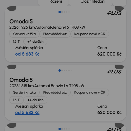
Řazení
Uložit hledání
Omoda 5
2026
1 925 km
Automat
Benzín
1.6 T
108 kW
Servisní knížka
Předváděcí vůz
Koupeno nové v ČR
1.6 T
+4 dalších
Měsíční splátka
Cena
od 5 683 Kč
620 000 Kč
Nově v nabídce
Omoda 5
2026
1 615 km
Automat
Benzín
1.6 T
108 kW
Servisní knížka
Předváděcí vůz
Koupeno nové v ČR
1.6 T
+4 dalších
Měsíční splátka
Cena
od 5 683 Kč
620 000 Kč
Nově v nabídce