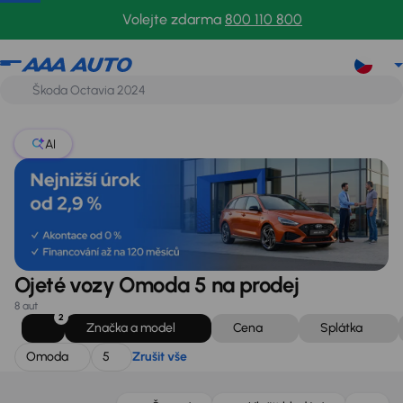
Omoda
5
Zrušit vše
Volejte zdarma
800 110 800
AI
Ojeté vozy Omoda 5 na prodej
8 aut
2
Značka a model
Cena
Splátka
Omoda
5
Zrušit vše
Nově v nabídce