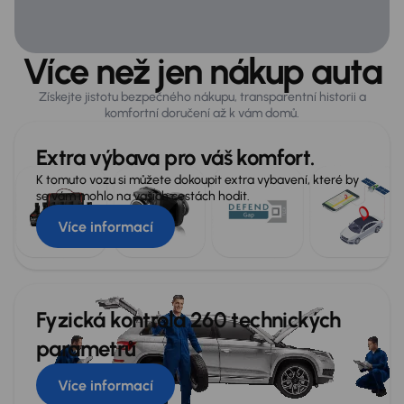
Obecné
Více než jen nákup auta
A mnoho další výbavy
Infotainment
Získejte jistotu bezpečného nákupu, transparentní historii a
komfortní doručení až k vám domů.
Loketní opěrka
Extra výbava pro váš komfort.
USB připojení (audio)
K tomuto vozu si můžete dokoupit extra vybavení, které by
se vám mohlo na vašich cestách hodit.
Více informací
Fyzická kontrola 260 technických
parametrů
Více informací