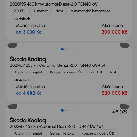
2020
195 460 km
Automat
Diesel
2.0 TDI
140 kW
2.0 TDI
Automat
Navi
automatická klimatizace
+3 dalších
Měsíční splátka
Akční cena
od 3 030 Kč
300 000 Kč
Zlevněno o 90 000 Kč
Škoda Kodiaq
2021
169 235 km
Automat
Benzín
2.0 TSI
140 kW
4x4
Po prvním majiteli
Koupeno nové v ČR
2.0 TSI
4x4
+8 dalších
Měsíční splátka
Akční cena
od 4 882 Kč
520 000 Kč
Nově v nabídce
Škoda Kodiaq
2023
87 458 km
Automat
Diesel
2.0 TDI
147 kW
4x4
Po prvním majiteli
Servisní knížka
Koupeno nové v ČR