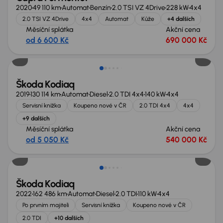
2020
49 110 km
Automat
Benzín
2.0 TSI VZ 4Drive
228 kW
4x4
2.0 TSI VZ 4Drive
4x4
Automat
Kůže
+4 dalších
Měsíční splátka
Akční cena
od 6 600 Kč
690 000 Kč
Zlevněno o 20 000 Kč
Škoda Kodiaq
2019
130 114 km
Automat
Diesel
2.0 TDI 4x4
140 kW
4x4
Servisní knížka
Koupeno nové v ČR
2.0 TDI 4x4
4x4
+9 dalších
Měsíční splátka
Akční cena
od 5 050 Kč
540 000 Kč
Nově v nabídce
Škoda Kodiaq
2022
162 486 km
Automat
Diesel
2.0 TDI
110 kW
4x4
Po prvním majiteli
Servisní knížka
Koupeno nové v ČR
2.0 TDI
+10 dalších