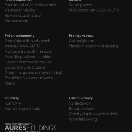
Poprodejní péče o zákazníky
Volné pozice
Asistenční služby
Proč pracovat v AAA AUTO
Reklamace/Stížnosti
Ombudsman
Právní dokumenty
Pronájem vozu
Podmínky užití webových
Autopůjčovna
stránek AAA AUTO
Flexibilní operativní leasing
Nakládání s osobními údaji
Pravidla používání cookies
Upravit nastavení cookies
Dokumenty ke stažení
Žádost o úpravu osobních údajů
Prohlášení o koncernovém
řízení
Kontakty
Ostatní odkazy
Kontakty
Vyhledávání
Kontakty pro média
Recenze vozů
Ceníky doplňkových služeb
Whistleblowing
Jsme členem skupiny
2026 © AURES Holdings a.s.