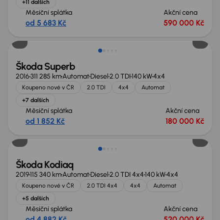
+11 dalších
Měsíční splátka
Akční cena
od 5 683 Kč
590 000 Kč
Škoda Superb
2016
311 285 km
Automat
Diesel
2.0 TDI
140 kW
4x4
Koupeno nové v ČR
2.0 TDI
4x4
Automat
+7 dalších
Měsíční splátka
Akční cena
od 1 852 Kč
180 000 Kč
Zlevněno o 40 000 Kč
Škoda Kodiaq
2019
115 340 km
Automat
Diesel
2.0 TDI 4x4
140 kW
4x4
Koupeno nové v ČR
2.0 TDI 4x4
4x4
Automat
+5 dalších
Měsíční splátka
Akční cena
od 4 882 Kč
520 000 Kč