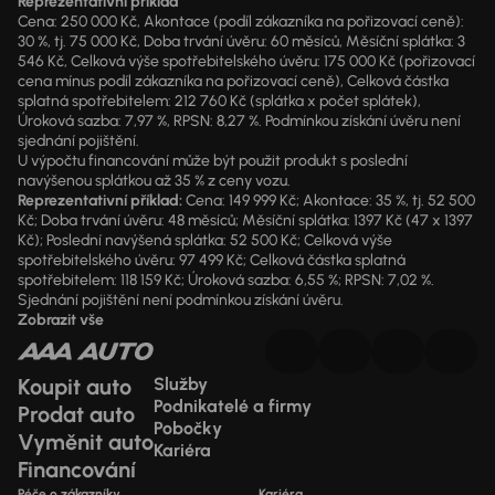
Reprezentativní příklad
Cena: 250 000 Kč, Akontace (podíl zákazníka na pořizovací ceně):
30 %, tj. 75 000 Kč, Doba trvání úvěru: 60 měsíců, Měsíční splátka: 3
546 Kč, Celková výše spotřebitelského úvěru: 175 000 Kč (pořizovací
cena mínus podíl zákazníka na pořizovací ceně), Celková částka
splatná spotřebitelem: 212 760 Kč (splátka x počet splátek),
Úroková sazba: 7,97 %, RPSN: 8,27 %. Podmínkou získání úvěru není
sjednání pojištění.
U výpočtu financování může být použit produkt s poslední
navýšenou splátkou až 35 % z ceny vozu.
Reprezentativní příklad:
Cena: 149 999 Kč; Akontace: 35 %, tj. 52 500
Kč; Doba trvání úvěru: 48 měsíců; Měsíční splátka: 1397 Kč (47 x 1397
Kč); Poslední navýšená splátka: 52 500 Kč; Celková výše
spotřebitelského úvěru: 97 499 Kč; Celková částka splatná
spotřebitelem: 118 159 Kč; Úroková sazba: 6,55 %; RPSN: 7,02 %.
Sjednání pojištění není podmínkou získání úvěru.
Zobrazit vše
Koupit auto
Služby
Podnikatelé a firmy
Prodat auto
Pobočky
Vyměnit auto
Kariéra
Financování
Péče o zákazníky
Kariéra