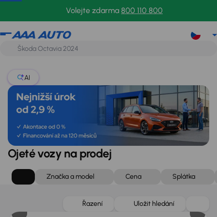
Volejte zdarma
800 110 800
AI
Ojeté vozy na prodej
Značka a model
Cena
Splátka
Zlevněno o 20 000 Kč
Řazení
Uložit hledání