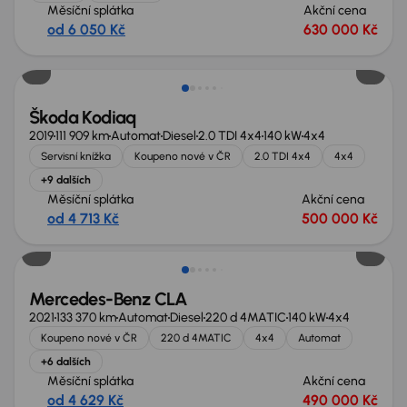
Měsíční splátka
Akční cena
od 6 050 Kč
630 000 Kč
Zlevněno o 80 000 Kč
Škoda Kodiaq
2019
111 909 km
Automat
Diesel
2.0 TDI 4x4
140 kW
4x4
Servisní knížka
Koupeno nové v ČR
2.0 TDI 4x4
4x4
+9 dalších
Měsíční splátka
Akční cena
od 4 713 Kč
500 000 Kč
Mercedes-Benz CLA
2021
133 370 km
Automat
Diesel
220 d 4MATIC
140 kW
4x4
Koupeno nové v ČR
220 d 4MATIC
4x4
Automat
+6 dalších
Měsíční splátka
Akční cena
od 4 629 Kč
490 000 Kč