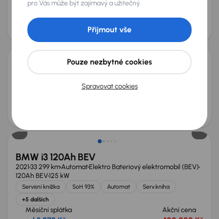
pro Vás může být zajímavý a užitečný.
+2 dalších
Měsíční splátka
Akční cena
od 3 114 Kč
310 000 Kč
Přijmout vše
Pouze nezbytné cookies
Ford Ranger
2020
58 359 km
Automat
Diesel
3.2 TDCi
147 kW
4x4
Spravovat cookies
3.2 TDCi
4x4
Automat
Kůže
+4 dalších
Měsíční splátka
Akční cena
od 6 050 Kč
630 000 Kč
Zlevněno o 20 000 Kč
BMW i3 120Ah BEV
2021
33 299 km
Automat
Elektro Bateriový elektromobil (BEV)
120Ah BEV
125 kW
Servisní knížka
SoH 93%
Automat
Serv.kniha
+5 dalších
Měsíční splátka
Akční cena