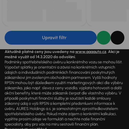
Upravit filtr
Aktuálně platné ceny jsou uvedeny na
www.aaaauto.cz
. Akci je
možné využít od 14.3.2020 do odvolání.
Podmínky spotřebitelského úvěru u konkrétního vozu se mohou lišit.
Výpočet splátky je orientační a závisí na konkrétních vstupních
údajích a individuálních podmínkách financování poskytnutých
zákazníkovi jim zvoleným obchodním partnerem. Vyšší hodnoty
RPSN mohou být důsledkem využití marketingových akcí dle výběru
zákazníka, jako např. sleva z ceny vozidla, výplata hotovosti a další
akční benefity, které může zákazník čerpat dle vlastního výběru. V
případě poskytnutí finanční služby je součástí každé smlouvy
zákonný údaj o výši RPSN a kompletní předsmluvní informace k
úvěru. AURES Holdings a.s. je samostatným zprostředkovatelem
spotřebitelského úvěru. Pokud máte zájem o konkrétní kalkulaci,
vyplňte prosím údaje ve formuláři a nechte naše finanční
specialisty, aby pro vás na míru sestavili finanční plán.