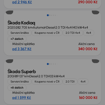
od 2 946 Kč
290 000 Kč
Škoda Kodiaq
2020
282 705 km
Automat
Diesel
2.0 TDI 4x4
140 kW
4x4
Servisní knížka
Koupeno nové v ČR
2.0 TDI 4x4
4x4
+7 dalších
Měsíční splátka
Akční cena
od 3 367 Kč
340 000 Kč
Zlevněno o 30 000 Kč
Škoda Superb
2013
189 137 km
Diesel
2.0 TDI
103 kW
4x4
Servisní knížka
Koupeno nové v ČR
2.0 TDI
4x4
+8 dalších
Měsíční splátka
Akční cena
od 1 599 Kč
160 000 Kč
Možnost odpočtu DPH