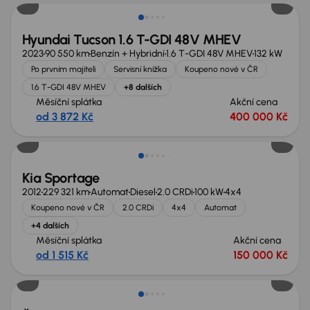
Hyundai Tucson 1.6 T-GDI 48V MHEV
2023
90 550 km
Benzín + Hybridní
1.6 T-GDI 48V MHEV
132 kW
Po prvním majiteli
Servisní knížka
Koupeno nové v ČR
1.6 T-GDI 48V MHEV
+8 dalších
Měsíční splátka
Akční cena
od 3 872 Kč
400 000 Kč
Nově v nabídce
Kia Sportage
2012
229 321 km
Automat
Diesel
2.0 CRDi
100 kW
4x4
Koupeno nové v ČR
2.0 CRDi
4x4
Automat
+4 dalších
Měsíční splátka
Akční cena
od 1 515 Kč
150 000 Kč
Extra sleva 18 500 Kč