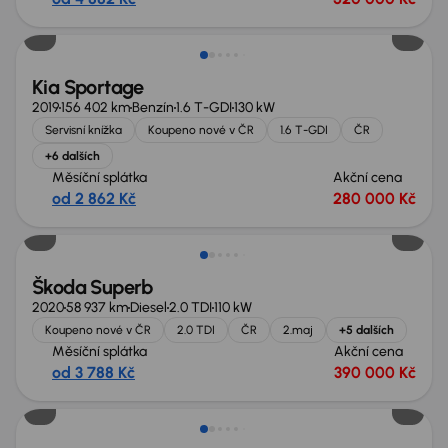
Zlevněno o 10 000 Kč
Kia Sportage
2019
156 402 km
Benzín
1.6 T-GDI
130 kW
Servisní knížka
Koupeno nové v ČR
1.6 T-GDI
ČR
+6 dalších
Měsíční splátka
Akční cena
od 2 862 Kč
280 000 Kč
Nově v nabídce
Škoda Superb
2020
58 937 km
Diesel
2.0 TDI
110 kW
Koupeno nové v ČR
2.0 TDI
ČR
2.maj
+5 dalších
Měsíční splátka
Akční cena
od 3 788 Kč
390 000 Kč
Nově v nabídce