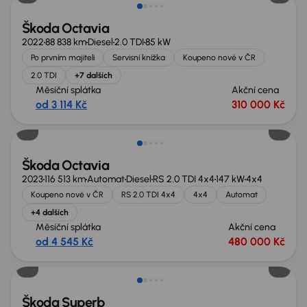
Škoda Octavia
2022
88 838 km
Diesel
2.0 TDI
85 kW
Po prvním majiteli
Servisní knížka
Koupeno nové v ČR
2.0 TDI
+7 dalších
Měsíční splátka
Akční cena
od 3 114 Kč
310 000 Kč
Zlevněno o 75 000 Kč
Škoda Octavia
2023
116 513 km
Automat
Diesel
RS 2.0 TDI 4x4
147 kW
4x4
Koupeno nové v ČR
RS 2.0 TDI 4x4
4x4
Automat
+4 dalších
Měsíční splátka
Akční cena
od 4 545 Kč
480 000 Kč
Možnost odpočtu DPH
Škoda Superb