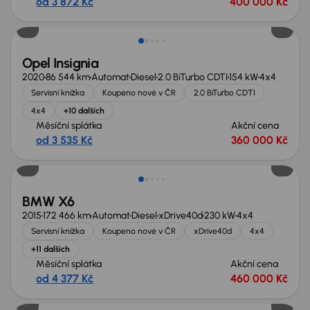
od 3 872 Kč
400 000 Kč
Zlevněno o 60 000 Kč
Opel Insignia
2020
86 544 km
Automat
Diesel
2.0 BiTurbo CDTI
154 kW
4x4
Servisní knížka
Koupeno nové v ČR
2.0 BiTurbo CDTI
4x4
+10 dalších
Měsíční splátka
Akční cena
od 3 535 Kč
360 000 Kč
Zlevněno o 80 000 Kč
BMW X6
2015
172 466 km
Automat
Diesel
xDrive40d
230 kW
4x4
Servisní knížka
Koupeno nové v ČR
xDrive40d
4x4
+11 dalších
Měsíční splátka
Akční cena
od 4 377 Kč
460 000 Kč
Zlevněno o 80 000 Kč