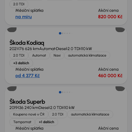
2.0 TDI
Měsíční splátka
Akční cena
na míru
820 000 Kč
Nově v nabídce
Škoda Kodiaq
2021
176 626 km
Automat
Diesel
2.0 TDI
110 kW
2.0 TDI
Automat
Navi
automatická klimatizace
+3 dalších
Měsíční splátka
Akční cena
od 4 377 Kč
460 000 Kč
Nově v nabídce
Škoda Superb
2019
136 240 km
Diesel
2.0 TDI
110 kW
Koupeno nové v ČR
2.0 TDI
automatická klimatizace
Tempomat
+1 dalších
Měsíční splátka
Akční cena