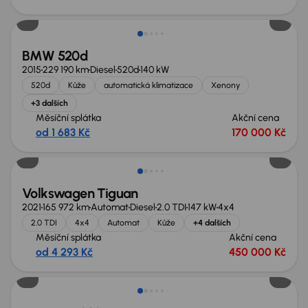
Nově v nabídce
BMW 520d
2015
229 190 km
Diesel
520d
140 kW
520d
Kůže
automatická klimatizace
Xenony
+3 dalších
Měsíční splátka
Akční cena
od 1 683 Kč
170 000 Kč
Zlevněno o 70 000 Kč
Volkswagen Tiguan
2021
165 972 km
Automat
Diesel
2.0 TDI
147 kW
4x4
2.0 TDI
4x4
Automat
Kůže
+4 dalších
Měsíční splátka
Akční cena
od 4 293 Kč
450 000 Kč
Zlevněno o 70 000 Kč