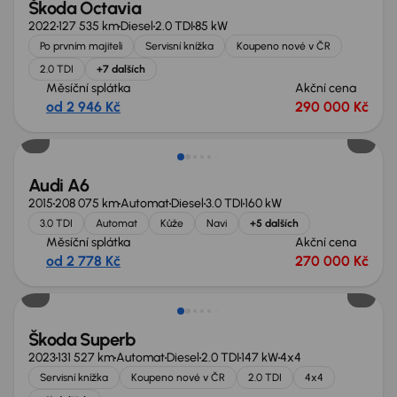
Škoda Octavia
2022
127 535 km
Diesel
2.0 TDI
85 kW
Po prvním majiteli
Servisní knížka
Koupeno nové v ČR
2.0 TDI
+7 dalších
Měsíční splátka
Akční cena
od 2 946 Kč
290 000 Kč
Zlevněno o 10 000 Kč
Audi A6
2015
208 075 km
Automat
Diesel
3.0 TDI
160 kW
3.0 TDI
Automat
Kůže
Navi
+5 dalších
Měsíční splátka
Akční cena
od 2 778 Kč
270 000 Kč
Zlevněno o 10 000 Kč
Škoda Superb
2023
131 527 km
Automat
Diesel
2.0 TDI
147 kW
4x4
Servisní knížka
Koupeno nové v ČR
2.0 TDI
4x4