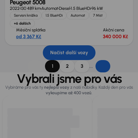
Peugeot 5008
2022
130 489 km
Automat
Diesel
1.5 BlueHDi
96 kW
Servisní knížka
1.5 BlueHDi
Automat
7 Míst
+6 dalších
Měsíční splátka
Akční cena
od 3 367 Kč
340 000 Kč
Načíst další vozy
...
1
2
3
Vybrali jsme pro vás
Vybíráme pro vás ty
nejlepší vozy
z naší nabídky. Každý den pro vás
vykoupíme až 400 vozů
.