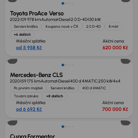
Toyota ProAce Verso
2022
109 978 km
Automat
Diesel
2.0 D-4D
130 kW
Servisní knížka
Koupeno nové v ČR
2.0 D-4D
8 míst
+6 dalších
Měsíční splátka
Akční cena
od 5 958 Kč
620 000 Kč
Možnost odpočtu DPH
Mercedes-Benz CLS
2020
159 175 km
Automat
Diesel
400 d 4MATIC
250 kW
4x4
Po prvním majiteli
Servisní knížka
400 d 4MATIC
Tovární záruka
+8 dalších
Měsíční splátka
Akční cena
od 6 692 Kč
700 000 Kč
Nově v nabídce
Cupra Formentor