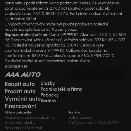
cena mínus podíl zákazníka na pořizovací ceně), Celková částka
splatná spotřebitelem: 212 760 Kč (splátka x počet splátek),
Úroková sazba: 7,97 %, RPSN: 8,27 %. Podmínkou získání úvěru není
sjednání pojištění.
U výpočtu financování může být použit produkt s poslední
navýšenou splátkou až 35 % z ceny vozu.
Reprezentativní příklad:
Cena: 149 999 Kč; Akontace: 35 %, tj. 52 500
Kč; Doba trvání úvěru: 48 měsíců; Měsíční splátka: 1397 Kč (47 x 1397
Kč); Poslední navýšená splátka: 52 500 Kč; Celková výše
spotřebitelského úvěru: 97 499 Kč; Celková částka splatná
spotřebitelem: 118 159 Kč; Úroková sazba: 6,55 %; RPSN: 7,02 %.
Sjednání pojištění není podmínkou získání úvěru.
Zobrazit vše
Koupit auto
Služby
Podnikatelé a firmy
Prodat auto
Pobočky
Vyměnit auto
Kariéra
Financování
Péče o zákazníky
Kariéra
Poprodejní péče o zákazníky
Volné pozice
Asistenční služby
Proč pracovat v AAA AUTO
Reklamace/Stížnosti