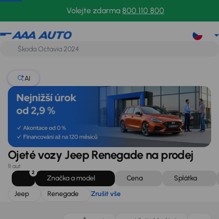
Jeep
Renegade
Zrušit vše
Volejte zdarma
800 110 800
AI
Ojeté vozy Jeep Renegade na prodej
11 aut
2
Značka a model
Cena
Splátka
Jeep
Renegade
Zrušit vše