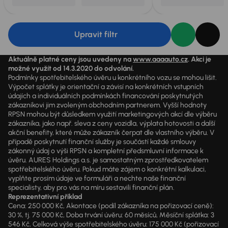
Upravit filtr
Aktuálně platné ceny jsou uvedeny na
www.aaaauto.cz
. Akci je
možné využít od 14.3.2020 do odvolání.
Podmínky spotřebitelského úvěru u konkrétního vozu se mohou lišit.
Výpočet splátky je orientační a závisí na konkrétních vstupních
údajích a individuálních podmínkách financování poskytnutých
zákazníkovi jim zvoleným obchodním partnerem. Vyšší hodnoty
RPSN mohou být důsledkem využití marketingových akcí dle výběru
zákazníka, jako např. sleva z ceny vozidla, výplata hotovosti a další
akční benefity, které může zákazník čerpat dle vlastního výběru. V
případě poskytnutí finanční služby je součástí každé smlouvy
zákonný údaj o výši RPSN a kompletní předsmluvní informace k
úvěru. AURES Holdings a.s. je samostatným zprostředkovatelem
spotřebitelského úvěru. Pokud máte zájem o konkrétní kalkulaci,
vyplňte prosím údaje ve formuláři a nechte naše finanční
specialisty, aby pro vás na míru sestavili finanční plán.
Reprezentativní příklad
Cena: 250 000 Kč, Akontace (podíl zákazníka na pořizovací ceně):
30 %, tj. 75 000 Kč, Doba trvání úvěru: 60 měsíců, Měsíční splátka: 3
546 Kč, Celková výše spotřebitelského úvěru: 175 000 Kč (pořizovací