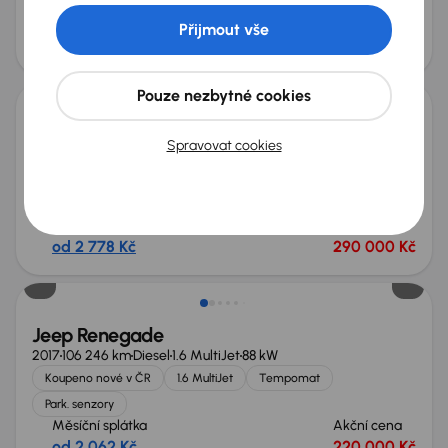
Automat
+5 dalších
Měsíční splátka
Akční cena
Přijmout vše
od 3 198 Kč
330 000 Kč
Pouze nezbytné cookies
Jeep Renegade
Spravovat cookies
2016
54 489 km
Automat
Benzín
1.4 MultiAir
125 kW
4x4
Servisní knížka
Koupeno nové v ČR
1.4 MultiAir
4x4
+7 dalších
Měsíční splátka
Akční cena
od 2 778 Kč
290 000 Kč
Jeep Renegade
2017
106 246 km
Diesel
1.6 MultiJet
88 kW
Koupeno nové v ČR
1.6 MultiJet
Tempomat
Park. senzory
Měsíční splátka
Akční cena
od 2 062 Kč
220 000 Kč