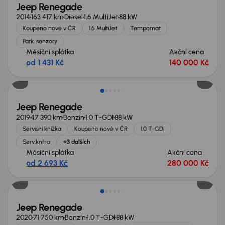
Jeep Renegade
2014
163 417 km
Diesel
1.6 MultiJet
88 kW
Koupeno nové v ČR
1.6 MultiJet
Tempomat
Park. senzory
Měsíční splátka
Akční cena
od 1 431 Kč
140 000 Kč
Jeep Renegade
2019
47 390 km
Benzín
1.0 T-GDI
88 kW
Servisní knížka
Koupeno nové v ČR
1.0 T-GDI
Serv.kniha
+3 dalších
Měsíční splátka
Akční cena
od 2 693 Kč
280 000 Kč
Zlevněno o 35 000 Kč
Jeep Renegade
2020
71 750 km
Benzín
1.0 T-GDI
88 kW