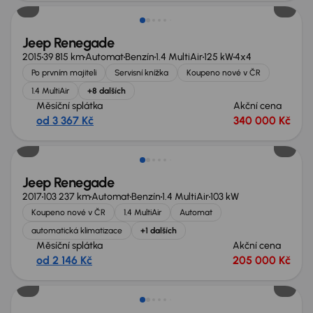
Jeep Renegade
2015
39 815 km
Automat
Benzín
1.4 MultiAir
125 kW
4x4
Po prvním majiteli
Servisní knížka
Koupeno nové v ČR
1.4 MultiAir
+8 dalších
Měsíční splátka
Akční cena
od 3 367 Kč
340 000 Kč
Jeep Renegade
2017
103 237 km
Automat
Benzín
1.4 MultiAir
103 kW
Koupeno nové v ČR
1.4 MultiAir
Automat
automatická klimatizace
+1 dalších
Měsíční splátka
Akční cena
od 2 146 Kč
205 000 Kč
Zlevněno o 20 000 Kč