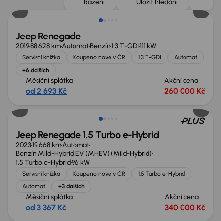
Řazení
Uložit hledání
Jeep Renegade
2019
88 628 km
Automat
Benzín
1.3 T-GDI
111 kW
Servisní knížka
Koupeno nové v ČR
1.3 T-GDI
Automat
+6 dalších
Měsíční splátka
Akční cena
od 2 693 Kč
260 000 Kč
Zlevněno o 30 000 Kč
Jeep Renegade 1.5 Turbo e-Hybrid
2023
19 668 km
Automat
Benzín Mild-Hybrid EV (MHEV) (Mild-Hybrid)
1.5 Turbo e-Hybrid
96 kW
Servisní knížka
Koupeno nové v ČR
1.5 Turbo e-Hybrid
Automat
+3 dalších
Měsíční splátka
Akční cena
od 3 367 Kč
340 000 Kč
Možnost odpočtu DPH