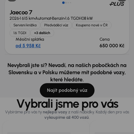
Jaecoo 7
2026
1 615 km
Automat
Benzín
1.6 TGDI
108 kW
Servisní knížka
Předváděcí vůz
Koupeno nové v ČR
1.6 TGDI
+3 dalších
Měsíční splátka
Cena
od 5 958 Kč
650 000 Kč
Nevybrali jste si? Nevadí, na našich pobočkách na
Slovensku a v Polsku můžeme mít podobné vozy,
které hledáte.
Najít podobný vůz
Vybrali jsme pro vás
Vybíráme pro vás ty
nejlepší vozy
z naší nabídky. Každý den pro vás
vykoupíme až 400 vozů
.