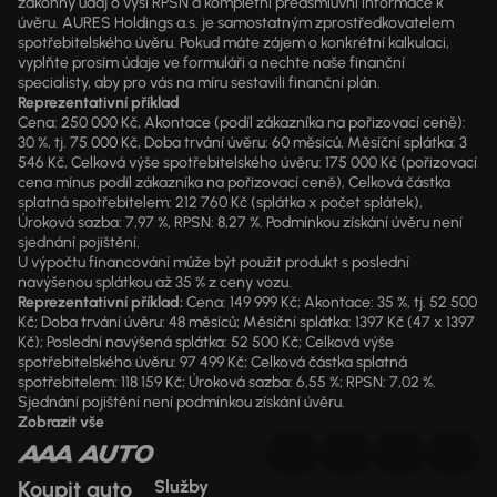
zákonný údaj o výši RPSN a kompletní předsmluvní informace k
úvěru. AURES Holdings a.s. je samostatným zprostředkovatelem
spotřebitelského úvěru. Pokud máte zájem o konkrétní kalkulaci,
vyplňte prosím údaje ve formuláři a nechte naše finanční
specialisty, aby pro vás na míru sestavili finanční plán.
Reprezentativní příklad
Cena: 250 000 Kč, Akontace (podíl zákazníka na pořizovací ceně):
30 %, tj. 75 000 Kč, Doba trvání úvěru: 60 měsíců, Měsíční splátka: 3
546 Kč, Celková výše spotřebitelského úvěru: 175 000 Kč (pořizovací
cena mínus podíl zákazníka na pořizovací ceně), Celková částka
splatná spotřebitelem: 212 760 Kč (splátka x počet splátek),
Úroková sazba: 7,97 %, RPSN: 8,27 %. Podmínkou získání úvěru není
sjednání pojištění.
U výpočtu financování může být použit produkt s poslední
navýšenou splátkou až 35 % z ceny vozu.
Reprezentativní příklad:
Cena: 149 999 Kč; Akontace: 35 %, tj. 52 500
Kč; Doba trvání úvěru: 48 měsíců; Měsíční splátka: 1397 Kč (47 x 1397
Kč); Poslední navýšená splátka: 52 500 Kč; Celková výše
spotřebitelského úvěru: 97 499 Kč; Celková částka splatná
spotřebitelem: 118 159 Kč; Úroková sazba: 6,55 %; RPSN: 7,02 %.
Sjednání pojištění není podmínkou získání úvěru.
Zobrazit vše
Koupit auto
Služby