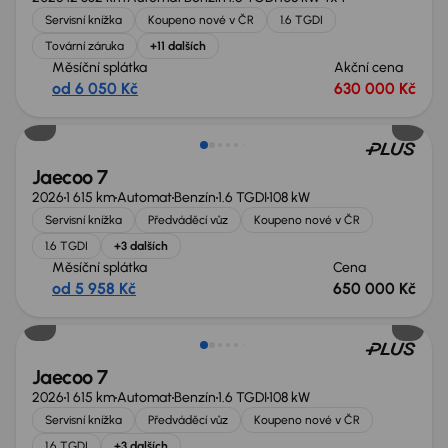
Servisní knížka
Koupeno nové v ČR
1.6 TGDI
Tovární záruka
+11 dalších
Měsíční splátka
Akční cena
od 6 050 Kč
630 000 Kč
Nově v nabídce
Jaecoo 7
2026
1 615 km
Automat
Benzín
1.6 TGDI
108 kW
Servisní knížka
Předváděcí vůz
Koupeno nové v ČR
1.6 TGDI
+3 dalších
Měsíční splátka
Cena
od 5 958 Kč
650 000 Kč
Nově v nabídce
Jaecoo 7
2026
1 615 km
Automat
Benzín
1.6 TGDI
108 kW
Servisní knížka
Předváděcí vůz
Koupeno nové v ČR
1.6 TGDI
+3 dalších