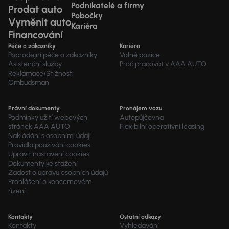
Podnikatelé a firmy
Prodat auto
Pobočky
Vyměnit auto
Kariéra
Financování
Péče o zákazníky
Kariéra
Poprodejní péče o zákazníky
Volné pozice
Asistenční služby
Proč pracovat v AAA AUTO
Reklamace/Stížnosti
Ombudsman
Právní dokumenty
Pronájem vozu
Podmínky užití webových
Autopůjčovna
stránek AAA AUTO
Flexibilní operativní leasing
Nakládání s osobními údaji
Pravidla používání cookies
Upravit nastavení cookies
Dokumenty ke stažení
Žádost o úpravu osobních údajů
Prohlášení o koncernovém
řízení
Kontakty
Ostatní odkazy
Kontakty
Vyhledávání