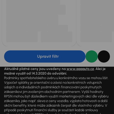
Upravit filtr
Aktuálně platné ceny jsou uvedeny na
www.aaaauto.cz
. Akci je
možné využít od 14.3.2020 do odvolání.
Podmínky spotřebitelského úvěru u konkrétního vozu se mohou lišit.
Výpočet splátky je orientační a závisí na konkrétních vstupních
údajích a individuálních podmínkách financování poskytnutých
zákazníkovi jim zvoleným obchodním partnerem. Vyšší hodnoty
RPSN mohou být důsledkem využití marketingových akcí dle výběru
zákazníka, jako např. sleva z ceny vozidla, výplata hotovosti a další
akční benefity, které může zákazník čerpat dle vlastního výběru. V
případě poskytnutí finanční služby je součástí každé smlouvy