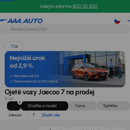
Jaecoo
7
Zrušit vše
Volejte zdarma
800 110 800
AI
Ojeté vozy Jaecoo 7 na prodej
12 aut
2
Značka a model
Cena
Splátka
Jaecoo
7
Zrušit vše
Možnost odpočtu DPH