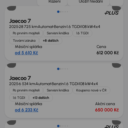
Řazení
Uložit hledání
Jaecoo 7
2025
28 725 km
Automat
Benzín
1.6 TGDI
108 kW
4x4
Po prvním majiteli
Servisní knížka
1.6 TGDI
Tovární záruka
+8 dalších
Měsíční splátka
Cena
od 5 610 Kč
612 000 Kč
Ušetříte 110 000 Kč
Jaecoo 7
2025
6 534 km
Automat
Benzín
1.6 TGDI
108 kW
4x4
Po prvním majiteli
Servisní knížka
Koupeno nové v ČR
1.6 TGDI
+13 dalších
Měsíční splátka
Akční cena
od 6 233 Kč
650 000 Kč