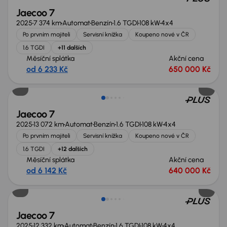
Jaecoo 7
2025
7 374 km
Automat
Benzín
1.6 TGDI
108 kW
4x4
Po prvním majiteli
Servisní knížka
Koupeno nové v ČR
1.6 TGDI
+11 dalších
Měsíční splátka
Akční cena
od 6 233 Kč
650 000 Kč
Zlevněno o 10 000 Kč
Jaecoo 7
2025
13 072 km
Automat
Benzín
1.6 TGDI
108 kW
4x4
Po prvním majiteli
Servisní knížka
Koupeno nové v ČR
1.6 TGDI
+12 dalších
Měsíční splátka
Akční cena
od 6 142 Kč
640 000 Kč
Ušetříte 189 000 Kč
Jaecoo 7
2025
12 332 km
Automat
Benzín
1.6 TGDI
108 kW
4x4