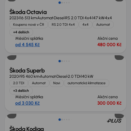
Škoda Octavia
2023
116 513 km
Automat
Diesel
RS 2.0 TDI 4x4
147 kW
4x4
Koupeno nové v ČR
RS 2.0 TDI 4x4
4x4
Automat
+4 dalších
Měsíční splátka
Akční cena
od 4 545 Kč
480 000 Kč
Možnost odpočtu DPH
Škoda Superb
2020
195 460 km
Automat
Diesel
2.0 TDI
140 kW
2.0 TDI
Automat
Navi
automatická klimatizace
+3 dalších
Měsíční splátka
Akční cena
od 3 030 Kč
300 000 Kč
Nově v nabídce
Škoda Kodiaq