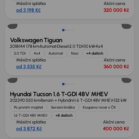
Měsíční splátka
Akční cena
od 3 198 Kč
320 000 Kč
Nově v nabídce
Volkswagen Tiguan
2018
144 178 km
Automat
Diesel
2.0 TDI
110 kW
4x4
2.0 TDI
4x4
Automat
Navi
+4 dalších
Měsíční splátka
Akční cena
od 3 535 Kč
360 000 Kč
Možnost odpočtu DPH
Hyundai Tucson 1.6 T-GDI 48V MHEV
2023
90 550 km
Benzín + Hybridní
1.6 T-GDI 48V MHEV
132 kW
Po prvním majiteli
Servisní knížka
Koupeno nové v ČR
1.6 T-GDI 48V MHEV
+8 dalších
Měsíční splátka
Akční cena
od 3 872 Kč
400 000 Kč