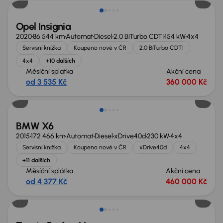
Opel Insignia
2020
86 544 km
Automat
Diesel
2.0 BiTurbo CDTI
154 kW
4x4
Servisní knížka
Koupeno nové v ČR
2.0 BiTurbo CDTI
4x4
+10 dalších
Měsíční splátka
Akční cena
od 3 535 Kč
360 000 Kč
Zlevněno o 80 000 Kč
BMW X6
2015
172 466 km
Automat
Diesel
xDrive40d
230 kW
4x4
Servisní knížka
Koupeno nové v ČR
xDrive40d
4x4
+11 dalších
Měsíční splátka
Akční cena
od 4 377 Kč
460 000 Kč
Zlevněno o 80 000 Kč