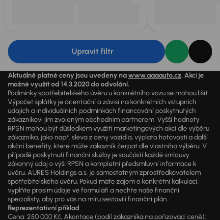
Upravit filtr
Aktuálně platné ceny jsou uvedeny na
www.aaaauto.cz
. Akci je
možné využít od 14.3.2020 do odvolání.
Podmínky spotřebitelského úvěru u konkrétního vozu se mohou lišit.
Výpočet splátky je orientační a závisí na konkrétních vstupních
údajích a individuálních podmínkách financování poskytnutých
zákazníkovi jim zvoleným obchodním partnerem. Vyšší hodnoty
RPSN mohou být důsledkem využití marketingových akcí dle výběru
zákazníka, jako např. sleva z ceny vozidla, výplata hotovosti a další
akční benefity, které může zákazník čerpat dle vlastního výběru. V
případě poskytnutí finanční služby je součástí každé smlouvy
zákonný údaj o výši RPSN a kompletní předsmluvní informace k
úvěru. AURES Holdings a.s. je samostatným zprostředkovatelem
spotřebitelského úvěru. Pokud máte zájem o konkrétní kalkulaci,
vyplňte prosím údaje ve formuláři a nechte naše finanční
specialisty, aby pro vás na míru sestavili finanční plán.
Reprezentativní příklad
Cena: 250 000 Kč, Akontace (podíl zákazníka na pořizovací ceně):