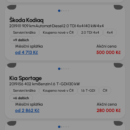
Škoda Kodiaq
2019
111 909 km
Automat
Diesel
2.0 TDI 4x4
140 kW
4x4
Servisní knížka
Koupeno nové v ČR
2.0 TDI 4x4
4x4
+9 dalších
Měsíční splátka
Akční cena
od 4 713 Kč
500 000 Kč
Zlevněno o 10 000 Kč
Kia Sportage
2019
156 402 km
Benzín
1.6 T-GDI
130 kW
Servisní knížka
Koupeno nové v ČR
1.6 T-GDI
ČR
+6 dalších
Měsíční splátka
Akční cena
od 2 862 Kč
280 000 Kč
Zlevněno o 70 000 Kč