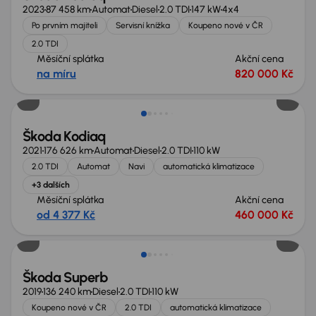
2023
87 458 km
Automat
Diesel
2.0 TDI
147 kW
4x4
Po prvním majiteli
Servisní knížka
Koupeno nové v ČR
2.0 TDI
Měsíční splátka
Akční cena
na míru
820 000 Kč
Škoda Kodiaq
2021
176 626 km
Automat
Diesel
2.0 TDI
110 kW
2.0 TDI
Automat
Navi
automatická klimatizace
+3 dalších
Měsíční splátka
Akční cena
od 4 377 Kč
460 000 Kč
Nově v nabídce
Škoda Superb
2019
136 240 km
Diesel
2.0 TDI
110 kW
Koupeno nové v ČR
2.0 TDI
automatická klimatizace