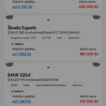
Měsíční splátka
Akční cena
od 6 050 Kč
630 000 Kč
Škoda Superb
2016
311 285 km
Automat
Diesel
2.0 TDI
140 kW
4x4
Koupeno nové v ČR
2.0 TDI
4x4
Automat
+7 dalších
Měsíční splátka
Akční cena
od 1 852 Kč
180 000 Kč
BMW 520d
2015
229 190 km
Diesel
520d
140 kW
520d
Kůže
automatická klimatizace
Xenony
+3 dalších
Měsíční splátka
Akční cena
od 1 683 Kč
170 000 Kč
Zlevněno o 80 000 Kč