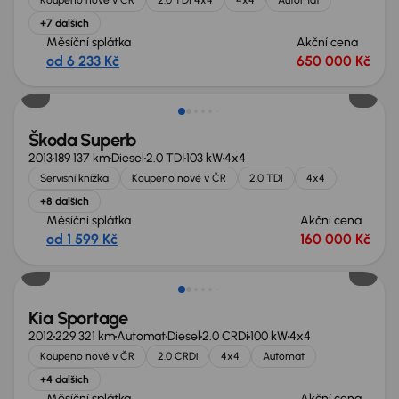
+7 dalších
Měsíční splátka
Akční cena
od 6 233 Kč
650 000 Kč
Zlevněno o 30 000 Kč
Škoda Superb
2013
189 137 km
Diesel
2.0 TDI
103 kW
4x4
Servisní knížka
Koupeno nové v ČR
2.0 TDI
4x4
+8 dalších
Měsíční splátka
Akční cena
od 1 599 Kč
160 000 Kč
Kia Sportage
2012
229 321 km
Automat
Diesel
2.0 CRDi
100 kW
4x4
Koupeno nové v ČR
2.0 CRDi
4x4
Automat
+4 dalších
Měsíční splátka
Akční cena