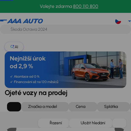
Volejte zdarma
800 110 800
AI
Ojeté vozy na prodej
Značka a model
Cena
Splátka
Zlevněno o 75 000 Kč
Řazení
Uložit hledání