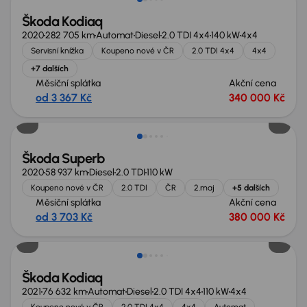
Škoda Kodiaq
2020
282 705 km
Automat
Diesel
2.0 TDI 4x4
140 kW
4x4
Servisní knížka
Koupeno nové v ČR
2.0 TDI 4x4
4x4
+7 dalších
Měsíční splátka
Akční cena
od 3 367 Kč
340 000 Kč
Možnost odpočtu DPH
Škoda Superb
2020
58 937 km
Diesel
2.0 TDI
110 kW
Koupeno nové v ČR
2.0 TDI
ČR
2.maj
+5 dalších
Měsíční splátka
Akční cena
od 3 703 Kč
380 000 Kč
Škoda Kodiaq
2021
76 632 km
Automat
Diesel
2.0 TDI 4x4
110 kW
4x4
Koupeno nové v ČR
2.0 TDI 4x4
4x4
Automat