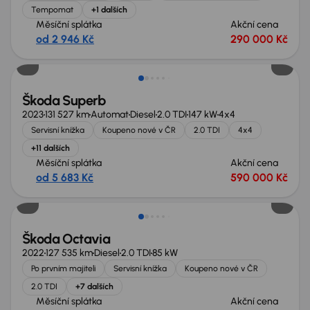
Tempomat
+1 dalších
Měsíční splátka
Akční cena
od 2 946 Kč
290 000 Kč
Zlevněno o 10 000 Kč
Škoda Superb
2023
131 527 km
Automat
Diesel
2.0 TDI
147 kW
4x4
Servisní knížka
Koupeno nové v ČR
2.0 TDI
4x4
+11 dalších
Měsíční splátka
Akční cena
od 5 683 Kč
590 000 Kč
Extra sleva 18 500 Kč
Škoda Octavia
2022
127 535 km
Diesel
2.0 TDI
85 kW
Po prvním majiteli
Servisní knížka
Koupeno nové v ČR
2.0 TDI
+7 dalších
Měsíční splátka
Akční cena