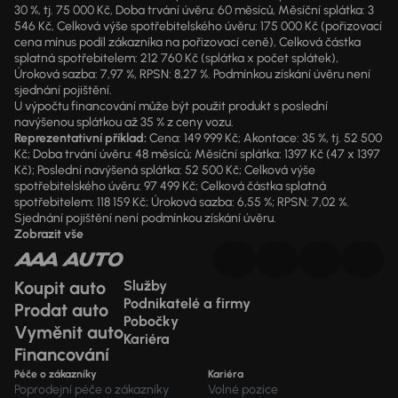
30 %, tj. 75 000 Kč, Doba trvání úvěru: 60 měsíců, Měsíční splátka: 3
546 Kč, Celková výše spotřebitelského úvěru: 175 000 Kč (pořizovací
cena mínus podíl zákazníka na pořizovací ceně), Celková částka
splatná spotřebitelem: 212 760 Kč (splátka x počet splátek),
Úroková sazba: 7,97 %, RPSN: 8,27 %. Podmínkou získání úvěru není
sjednání pojištění.
U výpočtu financování může být použit produkt s poslední
navýšenou splátkou až 35 % z ceny vozu.
Reprezentativní příklad:
Cena: 149 999 Kč; Akontace: 35 %, tj. 52 500
Kč; Doba trvání úvěru: 48 měsíců; Měsíční splátka: 1397 Kč (47 x 1397
Kč); Poslední navýšená splátka: 52 500 Kč; Celková výše
spotřebitelského úvěru: 97 499 Kč; Celková částka splatná
spotřebitelem: 118 159 Kč; Úroková sazba: 6,55 %; RPSN: 7,02 %.
Sjednání pojištění není podmínkou získání úvěru.
Zobrazit vše
Koupit auto
Služby
Podnikatelé a firmy
Prodat auto
Pobočky
Vyměnit auto
Kariéra
Financování
Péče o zákazníky
Kariéra
Poprodejní péče o zákazníky
Volné pozice