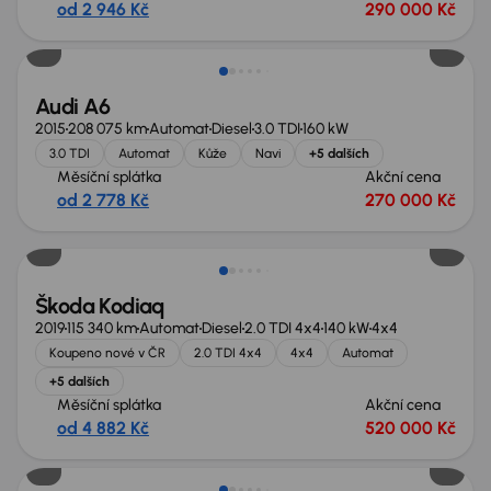
od 2 946 Kč
290 000 Kč
Zlevněno o 10 000 Kč
Audi A6
2015
208 075 km
Automat
Diesel
3.0 TDI
160 kW
3.0 TDI
Automat
Kůže
Navi
+5 dalších
Měsíční splátka
Akční cena
od 2 778 Kč
270 000 Kč
Zlevněno o 40 000 Kč
Škoda Kodiaq
2019
115 340 km
Automat
Diesel
2.0 TDI 4x4
140 kW
4x4
Koupeno nové v ČR
2.0 TDI 4x4
4x4
Automat
+5 dalších
Měsíční splátka
Akční cena
od 4 882 Kč
520 000 Kč