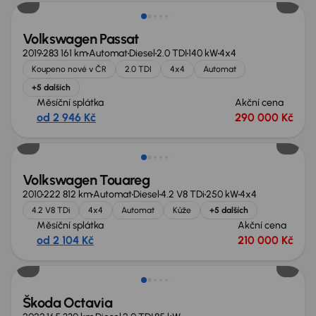
Volkswagen Passat
2019
283 161 km
Automat
Diesel
2.0 TDI
140 kW
4x4
Koupeno nové v ČR
2.0 TDI
4x4
Automat
+5 dalších
Měsíční splátka
Akční cena
od 2 946 Kč
290 000 Kč
Zlevněno o 10 000 Kč
Volkswagen Touareg
2010
222 812 km
Automat
Diesel
4.2 V8 TDi
250 kW
4x4
4.2 V8 TDi
4x4
Automat
Kůže
+5 dalších
Měsíční splátka
Akční cena
od 2 104 Kč
210 000 Kč
Možnost odpočtu DPH
Škoda Octavia