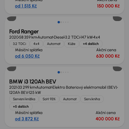
od 1 515 Kč
150 000 Kč
Ford Ranger
2020
58 359 km
Automat
Diesel
3.2 TDCi
147 kW
4x4
3.2 TDCi
4x4
Automat
Kůže
+4 dalších
Měsíční splátka
Akční cena
od 6 050 Kč
630 000 Kč
Zlevněno o 20 000 Kč
BMW i3 120Ah BEV
2021
33 299 km
Automat
Elektro Bateriový elektromobil (BEV)
120Ah BEV
125 kW
Servisní knížka
SoH 93%
Automat
Serv.kniha
+5 dalších
Měsíční splátka
Akční cena
od 3 872 Kč
400 000 Kč
Zlevněno o 60 000 Kč