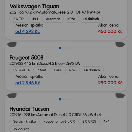
Volkswagen Tiguan
2021
165 972 km
Automat
Diesel
2.0 TDI
147 kW
4x4
2.0 TDI
4x4
Automat
Kůže
+4 dalších
Měsíční splátka
Akční cena
od 4 293 Kč
450 000 Kč
Zlevněno o 30 000 Kč
Peugeot 5008
2019
133 445 km
Diesel
1.5 BlueHDi
96 kW
1.5 BlueHDi
7 Míst
Kůže
Navi
+4 dalších
Měsíční splátka
Akční cena
od 2 946 Kč
290 000 Kč
Zlevněno o 10 000 Kč
Hyundai Tucson
2019
161 928 km
Automat
Diesel
2.0 CRDi
136 kW
4x4
Servisní knížka
Koupeno nové v ČR
2.0 CRDi
4x4
+9 dalších