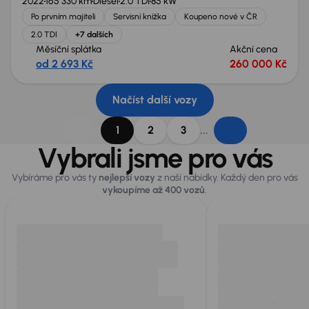
2022
165 330 km
Diesel
2.0 TDI
85 kW
Po prvním majiteli
Servisní knížka
Koupeno nové v ČR
2.0 TDI
+7 dalších
Měsíční splátka
Akční cena
od 2 693 Kč
260 000 Kč
Načíst další vozy
...
1
2
3
Vybrali jsme pro vás
Vybíráme pro vás ty
nejlepší vozy
z naší nabídky. Každý den pro vás
vykoupíme až 400 vozů
.