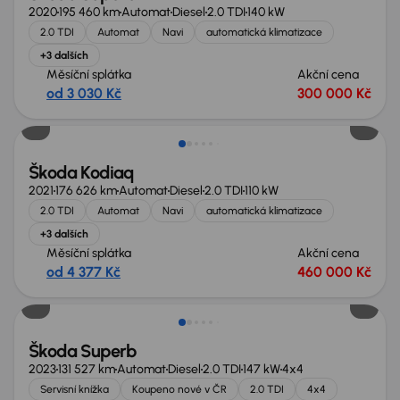
2020
195 460 km
Automat
Diesel
2.0 TDI
140 kW
2.0 TDI
Automat
Navi
automatická klimatizace
+3 dalších
Měsíční splátka
Akční cena
od 3 030 Kč
300 000 Kč
Škoda Kodiaq
2021
176 626 km
Automat
Diesel
2.0 TDI
110 kW
2.0 TDI
Automat
Navi
automatická klimatizace
+3 dalších
Měsíční splátka
Akční cena
od 4 377 Kč
460 000 Kč
Zlevněno o 10 000 Kč
Škoda Superb
2023
131 527 km
Automat
Diesel
2.0 TDI
147 kW
4x4
Servisní knížka
Koupeno nové v ČR
2.0 TDI
4x4