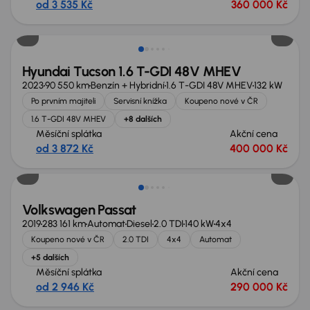
od 3 535 Kč
360 000 Kč
Možnost odpočtu DPH
Hyundai Tucson 1.6 T-GDI 48V MHEV
2023
90 550 km
Benzín + Hybridní
1.6 T-GDI 48V MHEV
132 kW
Po prvním majiteli
Servisní knížka
Koupeno nové v ČR
1.6 T-GDI 48V MHEV
+8 dalších
Měsíční splátka
Akční cena
od 3 872 Kč
400 000 Kč
Volkswagen Passat
2019
283 161 km
Automat
Diesel
2.0 TDI
140 kW
4x4
Koupeno nové v ČR
2.0 TDI
4x4
Automat
+5 dalších
Měsíční splátka
Akční cena
od 2 946 Kč
290 000 Kč
Zlevněno o 10 000 Kč