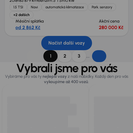
2018
183 879 km
Benzín
1.5 TSI
110 kW
1.5 TSI
Navi
automatická klimatizace
Park. senzory
+2 dalších
Měsíční splátka
Akční cena
od 2 862 Kč
280 000 Kč
Načíst další vozy
...
1
2
3
Vybrali jsme pro vás
Vybíráme pro vás ty
nejlepší vozy
z naší nabídky. Každý den pro vás
vykoupíme až 400 vozů
.