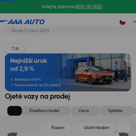
Volejte zdarma
800 110 800
AI
Ojeté vozy na prodej
Značka a model
Cena
Splátka
Zlevněno o 75 000 Kč
Řazení
Uložit hledání