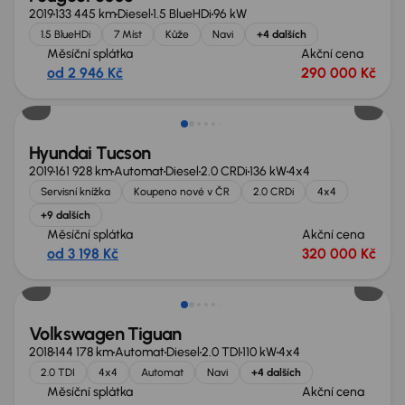
2019
133 445 km
Diesel
1.5 BlueHDi
96 kW
1.5 BlueHDi
7 Míst
Kůže
Navi
+4 dalších
Měsíční splátka
Akční cena
od 2 946 Kč
290 000 Kč
Zlevněno o 10 000 Kč
Hyundai Tucson
2019
161 928 km
Automat
Diesel
2.0 CRDi
136 kW
4x4
Servisní knížka
Koupeno nové v ČR
2.0 CRDi
4x4
+9 dalších
Měsíční splátka
Akční cena
od 3 198 Kč
320 000 Kč
Nově v nabídce
Volkswagen Tiguan
2018
144 178 km
Automat
Diesel
2.0 TDI
110 kW
4x4
2.0 TDI
4x4
Automat
Navi
+4 dalších
Měsíční splátka
Akční cena