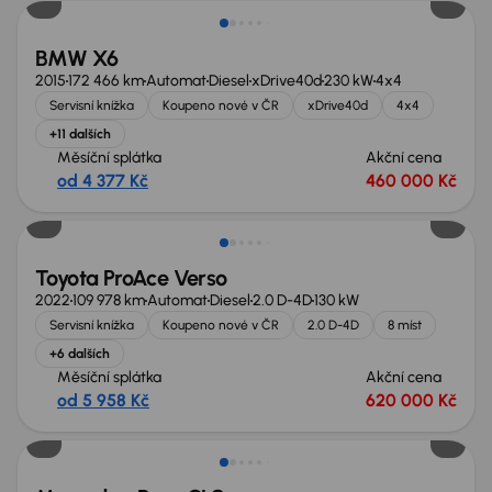
BMW X6
2015
172 466 km
Automat
Diesel
xDrive40d
230 kW
4x4
Servisní knížka
Koupeno nové v ČR
xDrive40d
4x4
+11 dalších
Měsíční splátka
Akční cena
od 4 377 Kč
460 000 Kč
Zlevněno o 80 000 Kč
Toyota ProAce Verso
2022
109 978 km
Automat
Diesel
2.0 D-4D
130 kW
Servisní knížka
Koupeno nové v ČR
2.0 D-4D
8 míst
+6 dalších
Měsíční splátka
Akční cena
od 5 958 Kč
620 000 Kč
Možnost odpočtu DPH