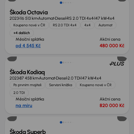
Škoda Octavia
2023
116 513 km
Automat
Diesel
RS 2.0 TDI 4x4
147 kW
4x4
Koupeno nové v ČR
RS 2.0 TDI 4x4
4x4
Automat
+4 dalších
Měsíční splátka
Akční cena
od 4 545 Kč
480 000 Kč
Nově v nabídce
Škoda Kodiaq
2023
87 458 km
Automat
Diesel
2.0 TDI
147 kW
4x4
Po prvním majiteli
Servisní knížka
Koupeno nové v ČR
2.0 TDI
Měsíční splátka
Akční cena
na míru
820 000 Kč
Možnost odpočtu DPH
Škoda Superb