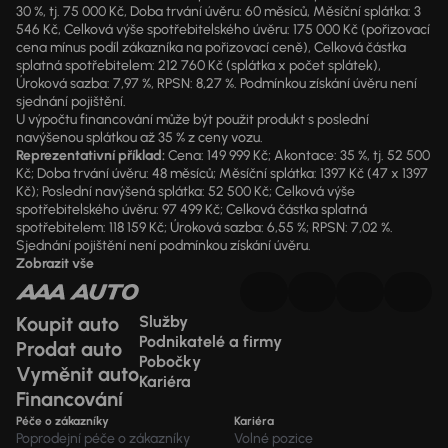
30 %, tj. 75 000 Kč, Doba trvání úvěru: 60 měsíců, Měsíční splátka: 3
546 Kč, Celková výše spotřebitelského úvěru: 175 000 Kč (pořizovací
cena mínus podíl zákazníka na pořizovací ceně), Celková částka
splatná spotřebitelem: 212 760 Kč (splátka x počet splátek),
Úroková sazba: 7,97 %, RPSN: 8,27 %. Podmínkou získání úvěru není
sjednání pojištění.
U výpočtu financování může být použit produkt s poslední
navýšenou splátkou až 35 % z ceny vozu.
Reprezentativní příklad:
Cena: 149 999 Kč; Akontace: 35 %, tj. 52 500
Kč; Doba trvání úvěru: 48 měsíců; Měsíční splátka: 1397 Kč (47 x 1397
Kč); Poslední navýšená splátka: 52 500 Kč; Celková výše
spotřebitelského úvěru: 97 499 Kč; Celková částka splatná
spotřebitelem: 118 159 Kč; Úroková sazba: 6,55 %; RPSN: 7,02 %.
Sjednání pojištění není podmínkou získání úvěru.
Zobrazit vše
Koupit auto
Služby
Podnikatelé a firmy
Prodat auto
Pobočky
Vyměnit auto
Kariéra
Financování
Péče o zákazníky
Kariéra
Poprodejní péče o zákazníky
Volné pozice