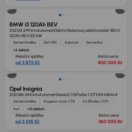
Zlevněno o 20 000 Kč
BMW i3 120Ah BEV
2021
33 299 km
Automat
Elektro Bateriový elektromobil (BEV)
120Ah BEV
125 kW
Servisní knížka
SoH 93%
Automat
Serv.kniha
+5 dalších
Měsíční splátka
Akční cena
od 3 872 Kč
400 000 Kč
Zlevněno o 60 000 Kč
Opel Insignia
2020
86 544 km
Automat
Diesel
2.0 BiTurbo CDTI
154 kW
4x4
Servisní knížka
Koupeno nové v ČR
2.0 BiTurbo CDTI
4x4
+10 dalších
Měsíční splátka
Akční cena
od 3 535 Kč
360 000 Kč
Zlevněno o 80 000 Kč