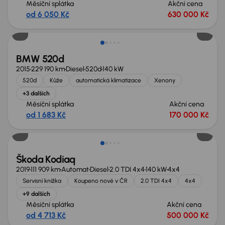
Měsíční splátka
Akční cena
od 6 050 Kč
630 000 Kč
BMW 520d
2015
229 190 km
Diesel
520d
140 kW
520d
Kůže
automatická klimatizace
Xenony
+3 dalších
Měsíční splátka
Akční cena
od 1 683 Kč
170 000 Kč
Zlevněno o 80 000 Kč
Škoda Kodiaq
2019
111 909 km
Automat
Diesel
2.0 TDI 4x4
140 kW
4x4
Servisní knížka
Koupeno nové v ČR
2.0 TDI 4x4
4x4
+9 dalších
Měsíční splátka
Akční cena
od 4 713 Kč
500 000 Kč
Zlevněno o 10 000 Kč