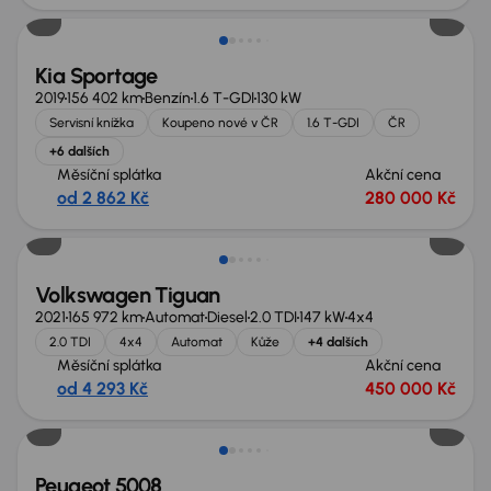
Kia Sportage
2019
156 402 km
Benzín
1.6 T-GDI
130 kW
Servisní knížka
Koupeno nové v ČR
1.6 T-GDI
ČR
+6 dalších
Měsíční splátka
Akční cena
od 2 862 Kč
280 000 Kč
Zlevněno o 70 000 Kč
Volkswagen Tiguan
2021
165 972 km
Automat
Diesel
2.0 TDI
147 kW
4x4
2.0 TDI
4x4
Automat
Kůže
+4 dalších
Měsíční splátka
Akční cena
od 4 293 Kč
450 000 Kč
Zlevněno o 30 000 Kč
Peugeot 5008