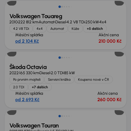
Volkswagen Touareg
2010
222 812 km
Automat
Diesel
4.2 V8 TDi
250 kW
4x4
4.2 V8 TDi
4x4
Automat
Kůže
+5 dalších
Měsíční splátka
Akční cena
od 2 104 Kč
210 000 Kč
Možnost odpočtu DPH
Škoda Octavia
2022
165 330 km
Diesel
2.0 TDI
85 kW
Po prvním majiteli
Servisní knížka
Koupeno nové v ČR
2.0 TDI
+7 dalších
Měsíční splátka
Akční cena
od 2 693 Kč
260 000 Kč
Volkswagen Touran