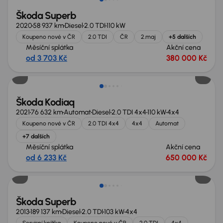
Škoda Superb
2020
58 937 km
Diesel
2.0 TDI
110 kW
Koupeno nové v ČR
2.0 TDI
ČR
2.maj
+5 dalších
Měsíční splátka
Akční cena
od 3 703 Kč
380 000 Kč
Škoda Kodiaq
2021
76 632 km
Automat
Diesel
2.0 TDI 4x4
110 kW
4x4
Koupeno nové v ČR
2.0 TDI 4x4
4x4
Automat
+7 dalších
Měsíční splátka
Akční cena
od 6 233 Kč
650 000 Kč
Zlevněno o 30 000 Kč
Škoda Superb
2013
189 137 km
Diesel
2.0 TDI
103 kW
4x4
Servisní knížka
Koupeno nové v ČR
2.0 TDI
4x4