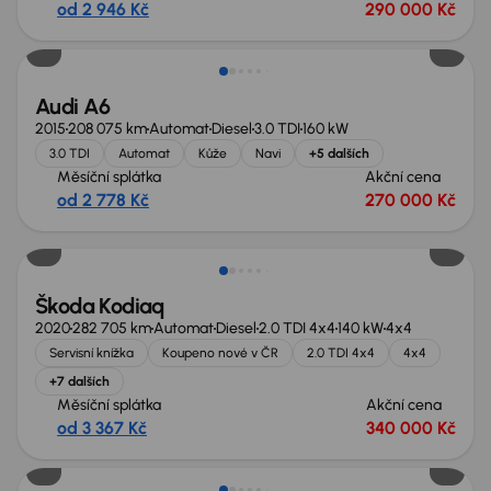
od 2 946 Kč
290 000 Kč
Zlevněno o 10 000 Kč
Audi A6
2015
208 075 km
Automat
Diesel
3.0 TDI
160 kW
3.0 TDI
Automat
Kůže
Navi
+5 dalších
Měsíční splátka
Akční cena
od 2 778 Kč
270 000 Kč
Škoda Kodiaq
2020
282 705 km
Automat
Diesel
2.0 TDI 4x4
140 kW
4x4
Servisní knížka
Koupeno nové v ČR
2.0 TDI 4x4
4x4
+7 dalších
Měsíční splátka
Akční cena
od 3 367 Kč
340 000 Kč
Možnost odpočtu DPH