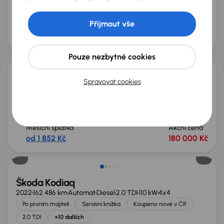
Servisní knížka
Koupeno nové v ČR
2.0 TDI 4x4
4x4
+9 dalších
Přijmout vše
Měsíční splátka
Akční cena
od 5 050 Kč
540 000 Kč
Pouze nezbytné cookies
Škoda Superb
Spravovat cookies
2016
311 285 km
Automat
Diesel
2.0 TDI
140 kW
4x4
Koupeno nové v ČR
2.0 TDI
4x4
Automat
+7 dalších
Měsíční splátka
Akční cena
od 1 852 Kč
180 000 Kč
Nově v nabídce
Škoda Kodiaq
2022
162 486 km
Automat
Diesel
2.0 TDI
110 kW
4x4
Po prvním majiteli
Servisní knížka
Koupeno nové v ČR
2.0 TDI
+10 dalších