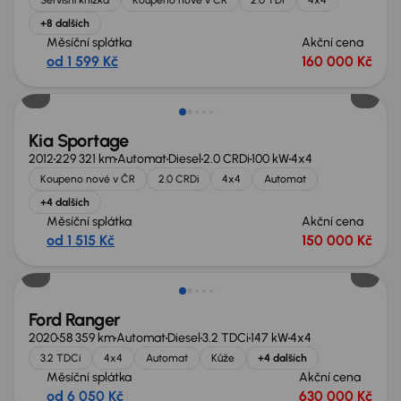
+8 dalších
Měsíční splátka
Akční cena
od 1 599 Kč
160 000 Kč
Kia Sportage
2012
229 321 km
Automat
Diesel
2.0 CRDi
100 kW
4x4
Koupeno nové v ČR
2.0 CRDi
4x4
Automat
+4 dalších
Měsíční splátka
Akční cena
od 1 515 Kč
150 000 Kč
Ford Ranger
2020
58 359 km
Automat
Diesel
3.2 TDCi
147 kW
4x4
3.2 TDCi
4x4
Automat
Kůže
+4 dalších
Měsíční splátka
Akční cena
od 6 050 Kč
630 000 Kč