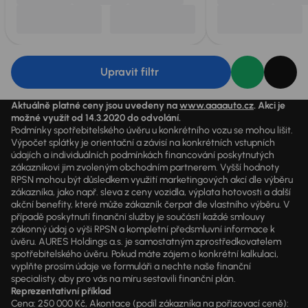
Upravit filtr
Aktuálně platné ceny jsou uvedeny na
www.aaaauto.cz
. Akci je
možné využít od 14.3.2020 do odvolání.
Podmínky spotřebitelského úvěru u konkrétního vozu se mohou lišit.
Výpočet splátky je orientační a závisí na konkrétních vstupních
údajích a individuálních podmínkách financování poskytnutých
zákazníkovi jim zvoleným obchodním partnerem. Vyšší hodnoty
RPSN mohou být důsledkem využití marketingových akcí dle výběru
zákazníka, jako např. sleva z ceny vozidla, výplata hotovosti a další
akční benefity, které může zákazník čerpat dle vlastního výběru. V
případě poskytnutí finanční služby je součástí každé smlouvy
zákonný údaj o výši RPSN a kompletní předsmluvní informace k
úvěru. AURES Holdings a.s. je samostatným zprostředkovatelem
spotřebitelského úvěru. Pokud máte zájem o konkrétní kalkulaci,
vyplňte prosím údaje ve formuláři a nechte naše finanční
specialisty, aby pro vás na míru sestavili finanční plán.
Reprezentativní příklad
Cena: 250 000 Kč, Akontace (podíl zákazníka na pořizovací ceně):