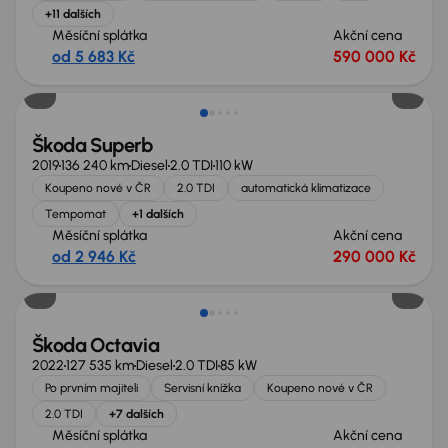
+11 dalších
Měsíční splátka
Akční cena
od 5 683 Kč
590 000 Kč
Nově v nabídce
Škoda Superb
2019
136 240 km
Diesel
2.0 TDI
110 kW
Koupeno nové v ČR
2.0 TDI
automatická klimatizace
Tempomat
+1 dalších
Měsíční splátka
Akční cena
od 2 946 Kč
290 000 Kč
Extra sleva 19 000 Kč
Škoda Octavia
2022
127 535 km
Diesel
2.0 TDI
85 kW
Po prvním majiteli
Servisní knížka
Koupeno nové v ČR
2.0 TDI
+7 dalších
Měsíční splátka
Akční cena