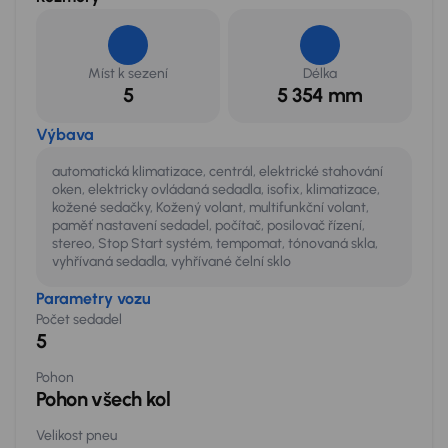
Míst k sezení
Délka
5
5 354 mm
Výbava
automatická klimatizace, centrál, elektrické stahování
oken, elektricky ovládaná sedadla, isofix, klimatizace,
kožené sedačky, Kožený volant, multifunkční volant,
paměť nastavení sedadel, počítač, posilovač řízení,
stereo, Stop Start systém, tempomat, tónovaná skla,
vyhřívaná sedadla, vyhřívané čelní sklo
Parametry vozu
Počet sedadel
5
Pohon
Pohon všech kol
Velikost pneu