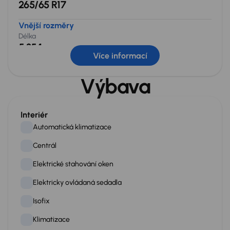
265/65 R17
Vnější rozměry
Délka
5 354 mm
Více informací
Výška
1 848 mm
Výbava
Dveře
Boční
Interiér
Ne
Automatická klimatizace
Zadní
Centrál
Ne
Elektrické stahování oken
Hmotnosti
Elektricky ovládaná sedadla
Celková
3 270 kg
Isofix
Provozní
Klimatizace