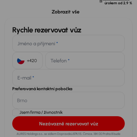
úrokem od
2,9 %
Možný odpočet DPH
78 100 Kč
Zobrazit vše
Rychle rezervovat vůz
Jméno a příjmení
*
Telefon
*
+420
E-mail
*
Preferovaná kontaktní pobočka
Jsem firma / živnostník
Nezávazně rezervovat vůz
AURES Holdings a.s., se sídlem Dopraváků 874/15, Čimice, 184 00 Praha 8 bude