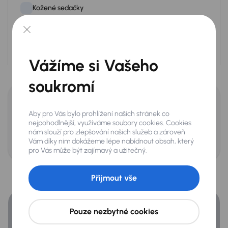
2 297 kg
Kožené sedačky
Kožený volant
Multifunkční volant
Vážíme si Vašeho
Paměť nastavení sedadel
Celá výbava vozu
soukromí
Počítač
Posilovač řízení
Potřebujete ještě více informací o voze?
Aby pro Vás bylo prohlížení našich stránek co
Zjistit více informací
Stereo
nejpohodlnější, využíváme soubory cookies. Cookies
nám slouží pro zlepšování našich služeb a zároveň
Stop Start systém
Volejte zdarma
800 110 800
Vám díky nim dokážeme lépe nabídnout obsah, který
pro Vás může být zajímavý a užitečný.
Tempomat
Financování
Tónovaná skla
Přijmout vše
Získejte lepší podmínky financování než v bance.
Vyhřívaná sedadla
Vyhřívané čelní sklo
Pouze nezbytné cookies