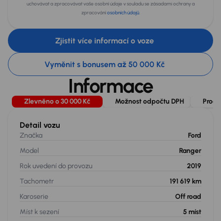
uchovávat a zpracovávat vaše osobní údaje v souladu se zásadami ochrany a
zpracování
osobních údajů
.
Zjistit více informací o voze
Vyměnit s bonusem až 50 000 Kč
Informace
Zlevněno o 30 000 Kč
Možnost odpočtu DPH
Prodl
Detail vozu
Značka
Ford
Model
Ranger
Rok uvedení do provozu
2019
Tachometr
191 619 km
Karoserie
Off road
Míst k sezení
5
míst