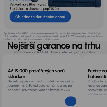
Veškeré náležitosti vyřešíte bez nutnosti chodit na pobočku.
Kontrola tlaku v pneumatikách
Bez čekání a dlouhého papírování.
Volba jízdního režimu
Objednat s doručením domů
Obecné
Společnost AAA AUTO poskytuje na tento vůz doživotní záruku na legální původ. Vozidlo bylo
plně prověřeno v domácích i zahraničních databázích a AAA AUTO písemně garantuje, že stav
A mnoho další výbavy
tachometru odpovídá skutečně najetým kilometrům.
Nejširší garance na trhu
Infotainment
S garancemi od AAA AUTO kupujete ojetý vůz s jistotou
Loketní opěrka
USB připojení (audio)
Až 19 000 prověřených vozů
Peníze za
skladem
hotovosti
Největší výběr aut všech značek i kategorií na
Prodáváte au
jednom místě. Pokud auto nemáme u vás na
možnou cenu
pobočce, přivezeme vám ho kamkoliv v ČR.
hotovosti i 
záruku za vůz