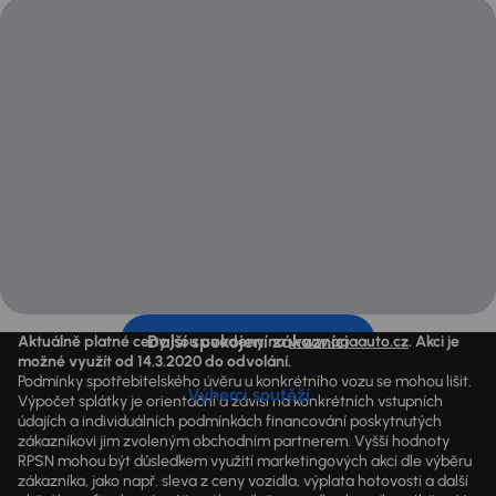
Další spokojení zákazníci
Aktuálně platné ceny jsou uvedeny na
www.aaaauto.cz
. Akci je
možné využít od 14.3.2020 do odvolání.
Podmínky spotřebitelského úvěru u konkrétního vozu se mohou lišit.
Výherci soutěží
Výpočet splátky je orientační a závisí na konkrétních vstupních
údajích a individuálních podmínkách financování poskytnutých
zákazníkovi jim zvoleným obchodním partnerem. Vyšší hodnoty
RPSN mohou být důsledkem využití marketingových akcí dle výběru
zákazníka, jako např. sleva z ceny vozidla, výplata hotovosti a další