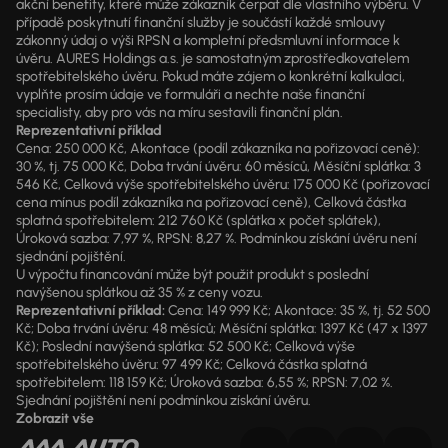
akční benefity, které může zákazník čerpat dle vlastního výběru. V
případě poskytnutí finanční služby je součástí každé smlouvy
zákonný údaj o výši RPSN a kompletní předsmluvní informace k
úvěru. AURES Holdings a.s. je samostatným zprostředkovatelem
spotřebitelského úvěru. Pokud máte zájem o konkrétní kalkulaci,
vyplňte prosím údaje ve formuláři a nechte naše finanční
specialisty, aby pro vás na míru sestavili finanční plán.
Reprezentativní příklad
Cena: 250 000 Kč, Akontace (podíl zákazníka na pořizovací ceně):
30 %, tj. 75 000 Kč, Doba trvání úvěru: 60 měsíců, Měsíční splátka: 3
546 Kč, Celková výše spotřebitelského úvěru: 175 000 Kč (pořizovací
cena mínus podíl zákazníka na pořizovací ceně), Celková částka
splatná spotřebitelem: 212 760 Kč (splátka x počet splátek),
Úroková sazba: 7,97 %, RPSN: 8,27 %. Podmínkou získání úvěru není
sjednání pojištění.
U výpočtu financování může být použit produkt s poslední
navýšenou splátkou až 35 % z ceny vozu.
Reprezentativní příklad:
Cena: 149 999 Kč; Akontace: 35 %, tj. 52 500
Kč; Doba trvání úvěru: 48 měsíců; Měsíční splátka: 1397 Kč (47 x 1397
Kč); Poslední navýšená splátka: 52 500 Kč; Celková výše
spotřebitelského úvěru: 97 499 Kč; Celková částka splatná
spotřebitelem: 118 159 Kč; Úroková sazba: 6,55 %; RPSN: 7,02 %.
Sjednání pojištění není podmínkou získání úvěru.
Zobrazit vše