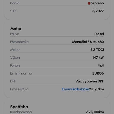
Barva
červená
STK
3/2027
Motor
Palivo
Diesel
Převodovka
Manuální
/ 6 stupňů
Motor
3.2 TDCi
Výkon
147 kW
Pohon
4x4
Emisní norma
EURO6
DPF
Vůz vybaven DPF
Emise CO2
Emisní kalkulačka
218 g/km
Spotřeba
Kombinovaná
7.2 l/100km