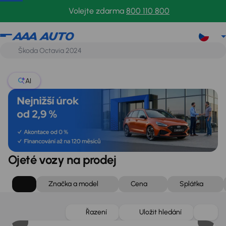
Volejte zdarma
800 110 800
AI
Ojeté vozy na prodej
Značka a model
Cena
Splátka
Zlevněno o 75 000 Kč
Řazení
Uložit hledání