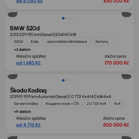
od 6 050 Kč
630 000 Kč
BMW 520d
2015
229 190 km
Diesel
520d
140 kW
520d
Kůže
automatická klimatizace
Xenony
+3 dalších
Měsíční splátka
Akční cena
od 1 683 Kč
170 000 Kč
Zlevněno o 80 000 Kč
Škoda Kodiaq
2019
111 909 km
Automat
Diesel
2.0 TDI 4x4
140 kW
4x4
Servisní knížka
Koupeno nové v ČR
2.0 TDI 4x4
4x4
+9 dalších
Měsíční splátka
Akční cena
od 4 713 Kč
500 000 Kč
Zlevněno o 60 000 Kč