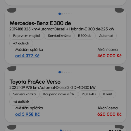
Zlevněno o 10 000 Kč
Mercedes-Benz E 300 de
2019
188 325 km
Automat
Diesel + Hybridní
E 300 de
225 kW
Po prvním majiteli
Servisní knížka
E 300 de
Automat
+7 dalších
Měsíční splátka
Akční cena
od 4 377 Kč
460 000 Kč
Zlevněno o 80 000 Kč
Toyota ProAce Verso
2022
109 978 km
Automat
Diesel
2.0 D-4D
130 kW
Servisní knížka
Koupeno nové v ČR
2.0 D-4D
8 míst
+6 dalších
Měsíční splátka
Akční cena
od 5 958 Kč
620 000 Kč