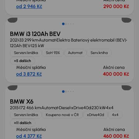
od 2 946 Kč
290 000 Kč
Zlevněno o 20 000 Kč
BMW i3 120Ah BEV
2021
33 299 km
Automat
Elektro Bateriový elektromobil (BEV)
120Ah BEV
125 kW
Servisní knížka
SoH 93%
Automat
Serv.kniha
+5 dalších
Měsíční splátka
Akční cena
od 3 872 Kč
400 000 Kč
Zlevněno o 80 000 Kč
BMW X6
2015
172 466 km
Automat
Diesel
xDrive40d
230 kW
4x4
Servisní knížka
Koupeno nové v ČR
xDrive40d
4x4
+11 dalších
Měsíční splátka
Akční cena
od 4 377 Kč
460 000 Kč