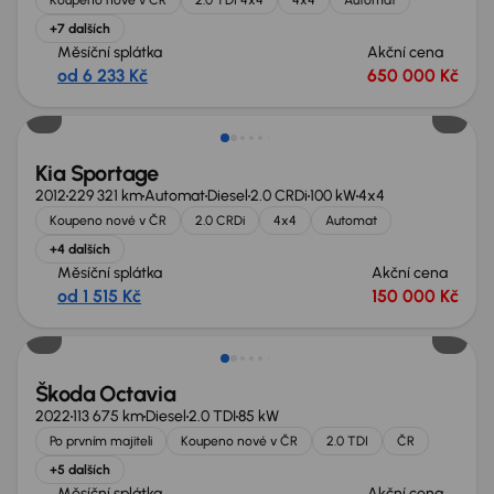
+7 dalších
Měsíční splátka
Akční cena
od 6 233 Kč
650 000 Kč
Kia Sportage
2012
229 321 km
Automat
Diesel
2.0 CRDi
100 kW
4x4
Koupeno nové v ČR
2.0 CRDi
4x4
Automat
+4 dalších
Měsíční splátka
Akční cena
od 1 515 Kč
150 000 Kč
Možnost odpočtu DPH
Škoda Octavia
2022
113 675 km
Diesel
2.0 TDI
85 kW
Po prvním majiteli
Koupeno nové v ČR
2.0 TDI
ČR
+5 dalších
Měsíční splátka
Akční cena