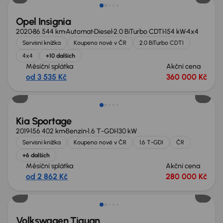
Opel Insignia
2020
86 544 km
Automat
Diesel
2.0 BiTurbo CDTI
154 kW
4x4
Servisní knížka
Koupeno nové v ČR
2.0 BiTurbo CDTI
4x4
+10 dalších
Měsíční splátka
Akční cena
od 3 535 Kč
360 000 Kč
Zlevněno o 10 000 Kč
Kia Sportage
2019
156 402 km
Benzín
1.6 T-GDI
130 kW
Servisní knížka
Koupeno nové v ČR
1.6 T-GDI
ČR
+6 dalších
Měsíční splátka
Akční cena
od 2 862 Kč
280 000 Kč
Zlevněno o 70 000 Kč
Volkswagen Tiguan