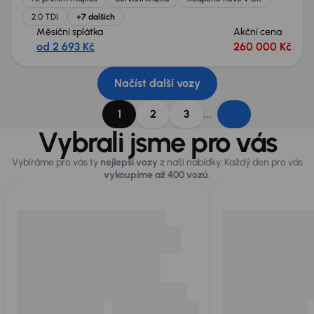
2.0 TDI
+7 dalších
Měsíční splátka
Akční cena
od 2 693 Kč
260 000 Kč
Načíst další vozy
...
1
2
3
Vybrali jsme pro vás
Vybíráme pro vás ty
nejlepší vozy
z naší nabídky. Každý den pro vás
vykoupíme až 400 vozů
.