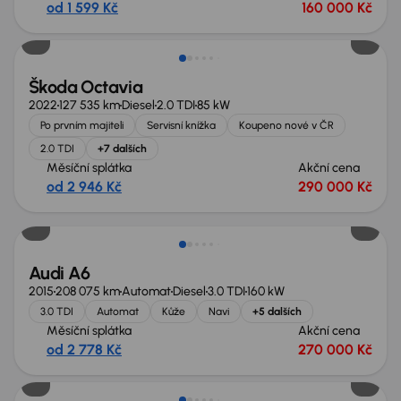
od 1 599 Kč
160 000 Kč
Extra sleva 19 000 Kč
Škoda Octavia
2022
127 535 km
Diesel
2.0 TDI
85 kW
Po prvním majiteli
Servisní knížka
Koupeno nové v ČR
2.0 TDI
+7 dalších
Měsíční splátka
Akční cena
od 2 946 Kč
290 000 Kč
Zlevněno o 10 000 Kč
Audi A6
2015
208 075 km
Automat
Diesel
3.0 TDI
160 kW
3.0 TDI
Automat
Kůže
Navi
+5 dalších
Měsíční splátka
Akční cena
od 2 778 Kč
270 000 Kč