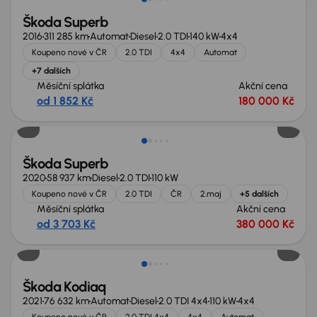
Škoda Superb
2016
311 285 km
Automat
Diesel
2.0 TDI
140 kW
4x4
Koupeno nové v ČR
2.0 TDI
4x4
Automat
+7 dalších
Měsíční splátka
Akční cena
od 1 852 Kč
180 000 Kč
Zlevněno o 10 000 Kč
Škoda Superb
2020
58 937 km
Diesel
2.0 TDI
110 kW
Koupeno nové v ČR
2.0 TDI
ČR
2.maj
+5 dalších
Měsíční splátka
Akční cena
od 3 703 Kč
380 000 Kč
Škoda Kodiaq
2021
76 632 km
Automat
Diesel
2.0 TDI 4x4
110 kW
4x4
Koupeno nové v ČR
2.0 TDI 4x4
4x4
Automat