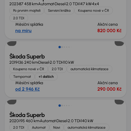
2023
87 458 km
Automat
Diesel
2.0 TDI
147 kW
4x4
Po prvním majiteli
Servisní knížka
Koupeno nové v ČR
2.0 TDI
Měsíční splátka
Akční cena
na míru
820 000 Kč
Nově v nabídce
Škoda Superb
2019
136 240 km
Diesel
2.0 TDI
110 kW
Koupeno nové v ČR
2.0 TDI
automatická klimatizace
Tempomat
+1 dalších
Měsíční splátka
Akční cena
od 2 946 Kč
290 000 Kč
Možnost odpočtu DPH
Škoda Superb
2020
195 460 km
Automat
Diesel
2.0 TDI
140 kW
2.0 TDI
Automat
Navi
automatická klimatizace