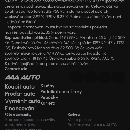
546 Kč, Celková výše spotřebitelského úvěru: 175 000 Kč (pořizovací
cena mínus podíl zákazníka na pořizovací ceně), Celková částka
splatná spotřebitelem: 212 760 Kč (splátka x počet splátek),
Úroková sazba: 7,97 %, RPSN: 8,27 %. Podmínkou získání úvěru není
sjednání pojištění.
U výpočtu financování může být použit produkt s poslední
navýšenou splátkou až 35 % z ceny vozu.
Reprezentativní příklad:
Cena: 149 999 Kč; Akontace: 35 %, tj. 52 500
Kč; Doba trvání úvěru: 48 měsíců; Měsíční splátka: 1397 Kč (47 x 1397
Kč); Poslední navýšená splátka: 52 500 Kč; Celková výše
spotřebitelského úvěru: 97 499 Kč; Celková částka splatná
spotřebitelem: 118 159 Kč; Úroková sazba: 6,55 %; RPSN: 7,02 %.
Sjednání pojištění není podmínkou získání úvěru.
Zobrazit vše
Koupit auto
Služby
Podnikatelé a firmy
Prodat auto
Pobočky
Vyměnit auto
Kariéra
Financování
Péče o zákazníky
Kariéra
Poprodejní péče o zákazníky
Volné pozice
Asistenční služby
Proč pracovat v AAA AUTO