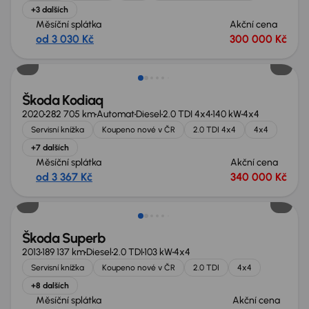
+3 dalších
Měsíční splátka
Akční cena
od 3 030 Kč
300 000 Kč
Škoda Kodiaq
2020
282 705 km
Automat
Diesel
2.0 TDI 4x4
140 kW
4x4
Servisní knížka
Koupeno nové v ČR
2.0 TDI 4x4
4x4
+7 dalších
Měsíční splátka
Akční cena
od 3 367 Kč
340 000 Kč
Zlevněno o 30 000 Kč
Škoda Superb
2013
189 137 km
Diesel
2.0 TDI
103 kW
4x4
Servisní knížka
Koupeno nové v ČR
2.0 TDI
4x4
+8 dalších
Měsíční splátka
Akční cena