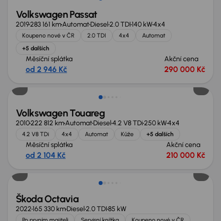
Volkswagen Passat
2019
283 161 km
Automat
Diesel
2.0 TDI
140 kW
4x4
Koupeno nové v ČR
2.0 TDI
4x4
Automat
+5 dalších
Měsíční splátka
Akční cena
od 2 946 Kč
290 000 Kč
Zlevněno o 10 000 Kč
Volkswagen Touareg
2010
222 812 km
Automat
Diesel
4.2 V8 TDi
250 kW
4x4
4.2 V8 TDi
4x4
Automat
Kůže
+5 dalších
Měsíční splátka
Akční cena
od 2 104 Kč
210 000 Kč
Možnost odpočtu DPH
Škoda Octavia
2022
165 330 km
Diesel
2.0 TDI
85 kW
Po prvním majiteli
Servisní knížka
Koupeno nové v ČR