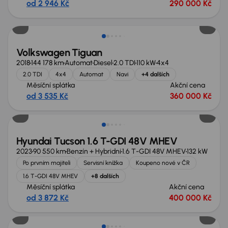
od 2 946 Kč
290 000 Kč
Nově v nabídce
Volkswagen Tiguan
2018
144 178 km
Automat
Diesel
2.0 TDI
110 kW
4x4
2.0 TDI
4x4
Automat
Navi
+4 dalších
Měsíční splátka
Akční cena
od 3 535 Kč
360 000 Kč
Možnost odpočtu DPH
Hyundai Tucson 1.6 T-GDI 48V MHEV
2023
90 550 km
Benzín + Hybridní
1.6 T-GDI 48V MHEV
132 kW
Po prvním majiteli
Servisní knížka
Koupeno nové v ČR
1.6 T-GDI 48V MHEV
+8 dalších
Měsíční splátka
Akční cena
od 3 872 Kč
400 000 Kč