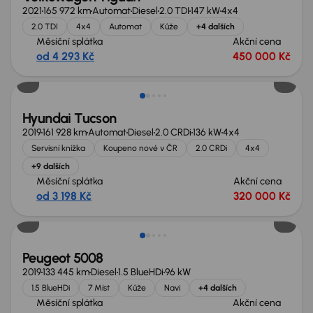
2021
165 972 km
Automat
Diesel
2.0 TDI
147 kW
4x4
2.0 TDI
4x4
Automat
Kůže
+4 dalších
Měsíční splátka
Akční cena
od 4 293 Kč
450 000 Kč
Zlevněno o 10 000 Kč
Hyundai Tucson
2019
161 928 km
Automat
Diesel
2.0 CRDi
136 kW
4x4
Servisní knížka
Koupeno nové v ČR
2.0 CRDi
4x4
+9 dalších
Měsíční splátka
Akční cena
od 3 198 Kč
320 000 Kč
Zlevněno o 30 000 Kč
Peugeot 5008
2019
133 445 km
Diesel
1.5 BlueHDi
96 kW
1.5 BlueHDi
7 Míst
Kůže
Navi
+4 dalších
Měsíční splátka
Akční cena