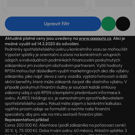
Upravit filtr
Aktuálně platné ceny jsou uvedeny na
www.aaaauto.cz
. Akci je
možné využít od 14.3.2020 do odvolání.
Podmínky spotřebitelského úvěru u konkrétního vozu se mohou lišit.
Výpočet splátky je orientační a závisí na konkrétních vstupních
údajích a individuálních podmínkách financování poskytnutých
zákazníkovi jim zvoleným obchodním partnerem. Vyšší hodnoty
RPSN mohou být důsledkem využití marketingových akcí dle výběru
zákazníka, jako např. sleva z ceny vozidla, výplata hotovosti a další
akční benefity, které může zákazník čerpat dle vlastního výběru. V
případě poskytnutí finanční služby je součástí každé smlouvy
zákonný údaj o výši RPSN a kompletní předsmluvní informace k
úvěru. AURES Holdings a.s. je samostatným zprostředkovatelem
spotřebitelského úvěru. Pokud máte zájem o konkrétní kalkulaci,
vyplňte prosím údaje ve formuláři a nechte naše finanční
specialisty, aby pro vás na míru sestavili finanční plán.
Reprezentativní příklad
Cena: 250 000 Kč, Akontace (podíl zákazníka na pořizovací ceně):
30 %, tj. 75 000 Kč, Doba trvání úvěru: 60 měsíců, Měsíční splátka: 3