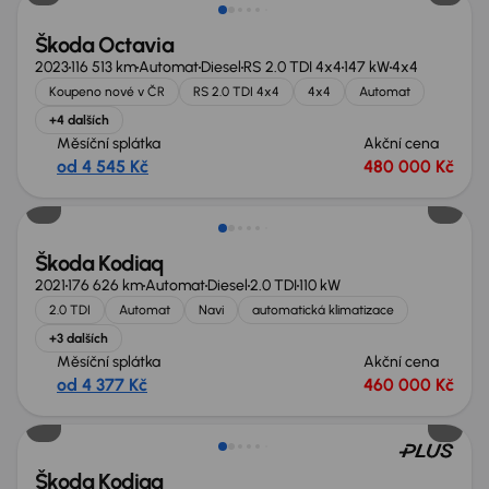
Škoda Octavia
2023
116 513 km
Automat
Diesel
RS 2.0 TDI 4x4
147 kW
4x4
Koupeno nové v ČR
RS 2.0 TDI 4x4
4x4
Automat
+4 dalších
Měsíční splátka
Akční cena
od 4 545 Kč
480 000 Kč
Škoda Kodiaq
2021
176 626 km
Automat
Diesel
2.0 TDI
110 kW
2.0 TDI
Automat
Navi
automatická klimatizace
+3 dalších
Měsíční splátka
Akční cena
od 4 377 Kč
460 000 Kč
Nově v nabídce
Škoda Kodiaq