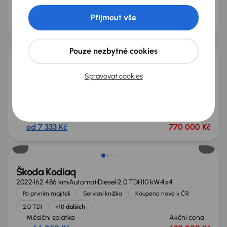
+9 dalších
Měsíční splátka
Akční cena
Přijmout vše
od 5 050 Kč
540 000 Kč
Nově v nabídce
Pouze nezbytné cookies
Audi A6 Allroad 55 TDI
Spravovat cookies
2020
131 580 km
Automat
Diesel + Hybridní
55 TDI
257 kW
4x4
Servisní knížka
Koupeno nové v ČR
55 TDI
4x4
+11 dalších
Měsíční splátka
Akční cena
od 7 333 Kč
770 000 Kč
Nově v nabídce
Škoda Kodiaq
2022
162 486 km
Automat
Diesel
2.0 TDI
110 kW
4x4
Po prvním majiteli
Servisní knížka
Koupeno nové v ČR
2.0 TDI
+10 dalších
Měsíční splátka
Akční cena