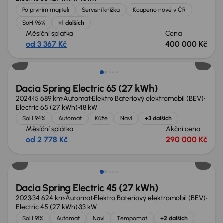
Po prvním majiteli
Servisní knížka
Koupeno nové v ČR
SoH 96%
+1 dalších
Měsíční splátka
Cena
od 3 367 Kč
400 000 Kč
Možnost odpočtu DPH
Dacia Spring Electric 65 (27 kWh)
2024
15 689 km
Automat
Elektro Bateriový elektromobil (BEV)
Electric 65 (27 kWh)
48 kW
SoH 94%
Automat
Kůže
Navi
+3 dalších
Měsíční splátka
Akční cena
od 2 778 Kč
290 000 Kč
Dacia Spring Electric 45 (27 kWh)
2023
34 624 km
Automat
Elektro Bateriový elektromobil (BEV)
Electric 45 (27 kWh)
33 kW
SoH 91%
Automat
Navi
Tempomat
+2 dalších