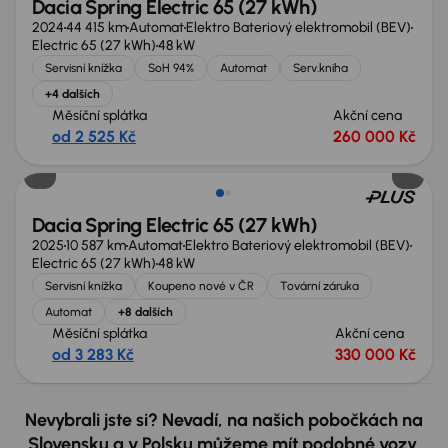
Dacia Spring Electric 65 (27 kWh)
2024
44 415 km
Automat
Elektro Bateriový elektromobil (BEV)
Electric 65 (27 kWh)
48 kW
Servisní knížka
SoH 94%
Automat
Serv.kniha
+4 dalších
Měsíční splátka
Akční cena
od 2 525 Kč
260 000 Kč
Ušetříte 44 000 Kč
Dacia Spring Electric 65 (27 kWh)
2025
10 587 km
Automat
Elektro Bateriový elektromobil (BEV)
Electric 65 (27 kWh)
48 kW
Servisní knížka
Koupeno nové v ČR
Tovární záruka
Automat
+8 dalších
Měsíční splátka
Akční cena
od 3 283 Kč
330 000 Kč
Nevybrali jste si? Nevadí, na našich pobočkách na
Slovensku a v Polsku můžeme mít podobné vozy,