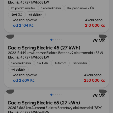
Electric 45 (27 kWh)
33 kW
Po prvním majiteli
Servisní knížka
Koupeno nové v ČR
SoH 91%
+8 dalších
Měsíční splátka
Akční cena
od 2 104 Kč
210 000 Kč
Zlevněno o 10 000 Kč
Dacia Spring Electric 45 (27 kWh)
2022
13 449 km
Automat
Elektro Bateriový elektromobil (BEV)
Electric 45 (27 kWh)
33 kW
Servisní knížka
SoH 91%
Automat
Serv.kniha
+4 dalších
Měsíční splátka
Akční cena
od 2 609 Kč
250 000 Kč
Ušetříte 130 400 Kč
Dacia Spring Electric 65 (27 kWh)
2025
3 562 km
Automat
Elektro Bateriový elektromobil (BEV)
Electric 65 (27 kWh)
48 kW