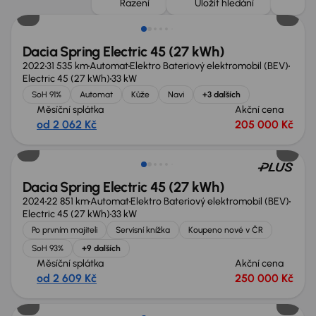
Řazení
Uložit hledání
Dacia Spring Electric 45 (27 kWh)
2022
31 535 km
Automat
Elektro Bateriový elektromobil (BEV)
Electric 45 (27 kWh)
33 kW
SoH 91%
Automat
Kůže
Navi
+3 dalších
Měsíční splátka
Akční cena
od 2 062 Kč
205 000 Kč
Ušetříte 129 999 Kč
Dacia Spring Electric 45 (27 kWh)
2024
22 851 km
Automat
Elektro Bateriový elektromobil (BEV)
Electric 45 (27 kWh)
33 kW
Po prvním majiteli
Servisní knížka
Koupeno nové v ČR
SoH 93%
+9 dalších
Měsíční splátka
Akční cena
od 2 609 Kč
250 000 Kč
Možnost odpočtu DPH