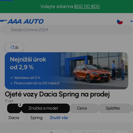
Dacia
Spring
Zrušit vše
Volejte zdarma
800 110 800
AI
Ojeté vozy Dacia Spring na prodej
17 aut
2
Značka a model
Cena
Splátka
Dacia
Spring
Zrušit vše
Zlevněno o 15 000 Kč