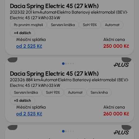
Dacia Spring Electric 45 (27 kWh)
2023
32 201 km
Automat
Elektro Bateriový elektromobil (BEV)
Electric 45 (27 kWh)
33 kW
Po prvním majiteli
Servisní knížka
SoH 93%
Automat
+4 dalších
Měsíční splátka
Akční cena
od 2 525 Kč
250 000 Kč
Možnost odpočtu DPH
Dacia Spring Electric 45 (27 kWh)
2023
26 884 km
Automat
Elektro Bateriový elektromobil (BEV)
Electric 45 (27 kWh)
33 kW
Servisní knížka
SoH 93%
Automat
Serv.kniha
+5 dalších
Měsíční splátka
Akční cena
od 2 525 Kč
260 000 Kč
Možnost odpočtu DPH