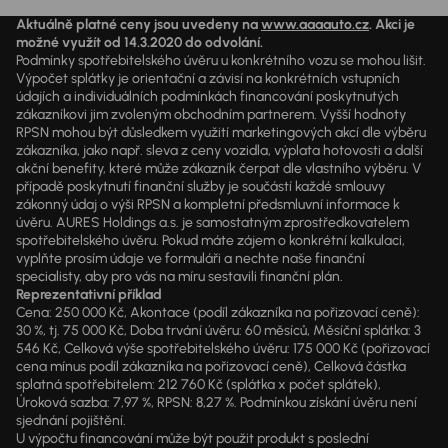
Aktuálně platné ceny jsou uvedeny na
www.aaaauto.cz
. Akci je
možné využít od 14.3.2020 do odvolání.
Podmínky spotřebitelského úvěru u konkrétního vozu se mohou lišit.
Výpočet splátky je orientační a závisí na konkrétních vstupních
údajích a individuálních podmínkách financování poskytnutých
zákazníkovi jim zvoleným obchodním partnerem. Vyšší hodnoty
RPSN mohou být důsledkem využití marketingových akcí dle výběru
zákazníka, jako např. sleva z ceny vozidla, výplata hotovosti a další
akční benefity, které může zákazník čerpat dle vlastního výběru. V
případě poskytnutí finanční služby je součástí každé smlouvy
zákonný údaj o výši RPSN a kompletní předsmluvní informace k
úvěru. AURES Holdings a.s. je samostatným zprostředkovatelem
spotřebitelského úvěru. Pokud máte zájem o konkrétní kalkulaci,
vyplňte prosím údaje ve formuláři a nechte naše finanční
specialisty, aby pro vás na míru sestavili finanční plán.
Reprezentativní příklad
Cena: 250 000 Kč, Akontace (podíl zákazníka na pořizovací ceně):
30 %, tj. 75 000 Kč, Doba trvání úvěru: 60 měsíců, Měsíční splátka: 3
546 Kč, Celková výše spotřebitelského úvěru: 175 000 Kč (pořizovací
cena mínus podíl zákazníka na pořizovací ceně), Celková částka
splatná spotřebitelem: 212 760 Kč (splátka x počet splátek),
Úroková sazba: 7,97 %, RPSN: 8,27 %. Podmínkou získání úvěru není
sjednání pojištění.
U výpočtu financování může být použit produkt s poslední