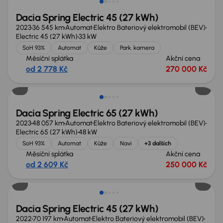
Dacia Spring Electric 45 (27 kWh)
2023
36 545 km
Automat
Elektro Bateriový elektromobil (BEV)
Electric 45 (27 kWh)
33 kW
SoH 93%
Automat
Kůže
Park. kamera
Měsíční splátka
Akční cena
od 2 778 Kč
270 000 Kč
Zlevněno o 10 000 Kč
Dacia Spring Electric 65 (27 kWh)
2023
48 057 km
Automat
Elektro Bateriový elektromobil (BEV)
Electric 65 (27 kWh)
48 kW
SoH 93%
Automat
Kůže
Navi
+3 dalších
Měsíční splátka
Akční cena
od 2 609 Kč
250 000 Kč
Zlevněno o 10 000 Kč
Dacia Spring Electric 45 (27 kWh)
2022
70 197 km
Automat
Elektro Bateriový elektromobil (BEV)