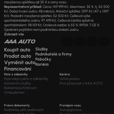
navýšenou splátkou až 35 % z ceny vozu.
Reprezentativní příklad:
Cena: 149 999 Kč; Akontace: 35 %, tj. 52 500
Kč; Doba trvání úvěru: 48 měsíců; Měsíční splátka: 1397 Kč (47 x 1397
Kč); Poslední navýšená splátka: 52 500 Kč; Celková výše
spotřebitelského úvěru: 97 499 Kč; Celková částka splatná
spotřebitelem: 118 159 Kč; Úroková sazba: 6,55 %; RPSN: 7,02 %.
Sjednání pojištění není podmínkou získání úvěru.
Zobrazit vše
Koupit auto
Služby
Podnikatelé a firmy
Prodat auto
Pobočky
Vyměnit auto
Kariéra
Financování
Péče o zákazníky
Kariéra
Poprodejní péče o zákazníky
Volné pozice
Asistenční služby
Proč pracovat v AAA AUTO
Reklamace/Stížnosti
Ombudsman
Právní dokumenty
Pronájem vozu
Podmínky užití webových
Autopůjčovna