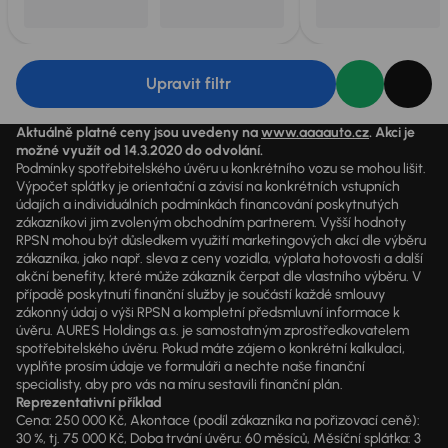
Upravit filtr
Aktuálně platné ceny jsou uvedeny na
www.aaaauto.cz
. Akci je
možné využít od 14.3.2020 do odvolání.
Podmínky spotřebitelského úvěru u konkrétního vozu se mohou lišit.
Výpočet splátky je orientační a závisí na konkrétních vstupních
údajích a individuálních podmínkách financování poskytnutých
zákazníkovi jim zvoleným obchodním partnerem. Vyšší hodnoty
RPSN mohou být důsledkem využití marketingových akcí dle výběru
zákazníka, jako např. sleva z ceny vozidla, výplata hotovosti a další
akční benefity, které může zákazník čerpat dle vlastního výběru. V
případě poskytnutí finanční služby je součástí každé smlouvy
zákonný údaj o výši RPSN a kompletní předsmluvní informace k
úvěru. AURES Holdings a.s. je samostatným zprostředkovatelem
spotřebitelského úvěru. Pokud máte zájem o konkrétní kalkulaci,
vyplňte prosím údaje ve formuláři a nechte naše finanční
specialisty, aby pro vás na míru sestavili finanční plán.
Reprezentativní příklad
Cena: 250 000 Kč, Akontace (podíl zákazníka na pořizovací ceně):
30 %, tj. 75 000 Kč, Doba trvání úvěru: 60 měsíců, Měsíční splátka: 3