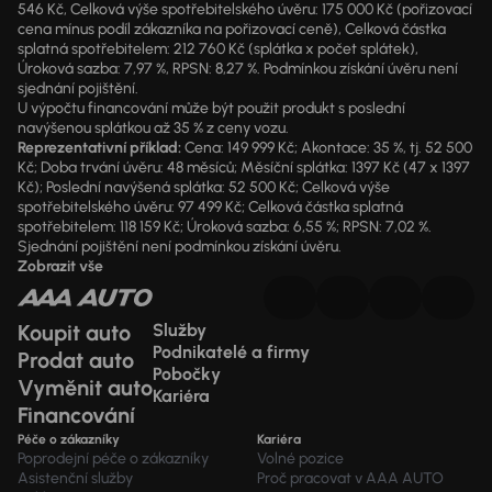
546 Kč, Celková výše spotřebitelského úvěru: 175 000 Kč (pořizovací
cena mínus podíl zákazníka na pořizovací ceně), Celková částka
splatná spotřebitelem: 212 760 Kč (splátka x počet splátek),
Úroková sazba: 7,97 %, RPSN: 8,27 %. Podmínkou získání úvěru není
sjednání pojištění.
U výpočtu financování může být použit produkt s poslední
navýšenou splátkou až 35 % z ceny vozu.
Reprezentativní příklad:
Cena: 149 999 Kč; Akontace: 35 %, tj. 52 500
Kč; Doba trvání úvěru: 48 měsíců; Měsíční splátka: 1397 Kč (47 x 1397
Kč); Poslední navýšená splátka: 52 500 Kč; Celková výše
spotřebitelského úvěru: 97 499 Kč; Celková částka splatná
spotřebitelem: 118 159 Kč; Úroková sazba: 6,55 %; RPSN: 7,02 %.
Sjednání pojištění není podmínkou získání úvěru.
Zobrazit vše
Koupit auto
Služby
Podnikatelé a firmy
Prodat auto
Pobočky
Vyměnit auto
Kariéra
Financování
Péče o zákazníky
Kariéra
Poprodejní péče o zákazníky
Volné pozice
Asistenční služby
Proč pracovat v AAA AUTO