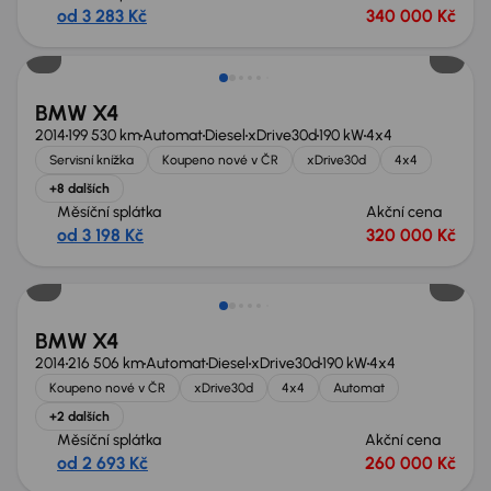
od 3 283 Kč
340 000 Kč
BMW X4
2014
199 530 km
Automat
Diesel
xDrive30d
190 kW
4x4
Servisní knížka
Koupeno nové v ČR
xDrive30d
4x4
+8 dalších
Měsíční splátka
Akční cena
od 3 198 Kč
320 000 Kč
Zlevněno o 10 000 Kč
BMW X4
2014
216 506 km
Automat
Diesel
xDrive30d
190 kW
4x4
Koupeno nové v ČR
xDrive30d
4x4
Automat
+2 dalších
Měsíční splátka
Akční cena
od 2 693 Kč
260 000 Kč