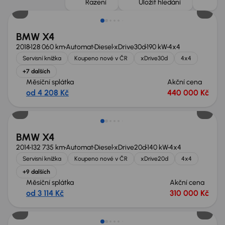
Řazení
Uložit hledání
BMW X4
2018
128 060 km
Automat
Diesel
xDrive30d
190 kW
4x4
Servisní knížka
Koupeno nové v ČR
xDrive30d
4x4
+7 dalších
Měsíční splátka
Akční cena
od 4 208 Kč
440 000 Kč
Zlevněno o 20 000 Kč
BMW X4
2014
132 735 km
Automat
Diesel
xDrive20d
140 kW
4x4
Servisní knížka
Koupeno nové v ČR
xDrive20d
4x4
+9 dalších
Měsíční splátka
Akční cena
od 3 114 Kč
310 000 Kč