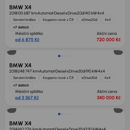
BMW X4
2018
133 687 km
Automat
Diesel
xDrive20d
140 kW
4x4
Servisní knížka
Koupeno nové v ČR
xDrive20d
4x4
+7 dalších
Měsíční splátka
Akční cena
od 6 875 Kč
720 000 Kč
Zlevněno o 100 000 Kč
BMW X4
2018
248 747 km
Automat
Diesel
xDrive30d
190 kW
4x4
Servisní knížka
Koupeno nové v ČR
xDrive30d
4x4
+7 dalších
Měsíční splátka
Akční cena
od 3 367 Kč
340 000 Kč
Zlevněno o 35 000 Kč
BMW X4
2014
160 276 km
Automat
Diesel
xDrive35d
230 kW
4x4