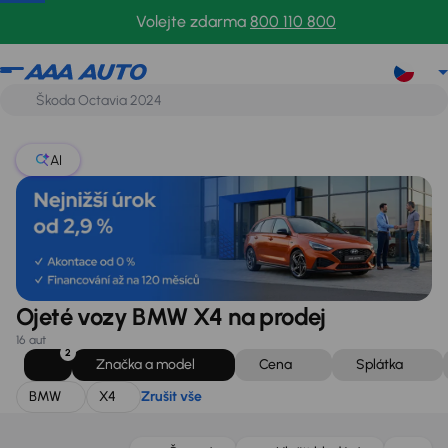
BMW
X4
Zrušit vše
Volejte zdarma
800 110 800
AI
Ojeté vozy BMW X4 na prodej
16 aut
2
Značka a model
Cena
Splátka
BMW
X4
Zrušit vše
Zlevněno o 50 000 Kč