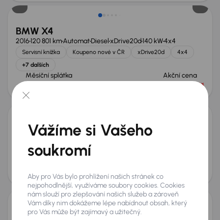
BMW X4
2016
120 801 km
Automat
Diesel
xDrive20d
140 kW
4x4
Servisní knížka
Koupeno nové v ČR
xDrive20d
4x4
+7 dalších
Měsíční splátka
Akční cena
od 3 872 Kč
400 000 Kč
Vážíme si Vašeho
BMW X4
2016
221 333 km
Automat
Diesel
xDrive30d
190 kW
4x4
soukromí
Servisní knížka
xDrive30d
4x4
Automat
+8 dalších
Měsíční splátka
Akční cena
od 3 535 Kč
360 000 Kč
Aby pro Vás bylo prohlížení našich stránek co
nejpohodlnější, využíváme soubory cookies. Cookies
nám slouží pro zlepšování našich služeb a zároveň
Vám díky nim dokážeme lépe nabídnout obsah, který
pro Vás může být zajímavý a užitečný.
BMW X4