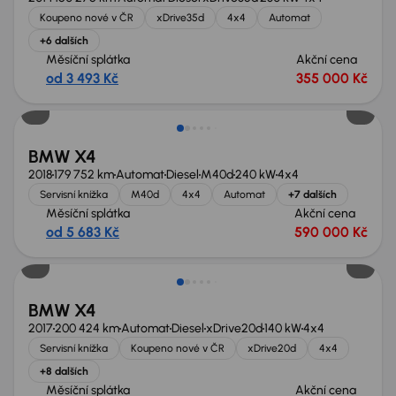
Koupeno nové v ČR
xDrive35d
4x4
Automat
+6 dalších
Měsíční splátka
Akční cena
od 3 493 Kč
355 000 Kč
Zlevněno o 80 000 Kč
BMW X4
2018
179 752 km
Automat
Diesel
M40d
240 kW
4x4
Servisní knížka
M40d
4x4
Automat
+7 dalších
Měsíční splátka
Akční cena
od 5 683 Kč
590 000 Kč
Zlevněno o 50 000 Kč
BMW X4
2017
200 424 km
Automat
Diesel
xDrive20d
140 kW
4x4
Servisní knížka
Koupeno nové v ČR
xDrive20d
4x4
+8 dalších
Měsíční splátka
Akční cena