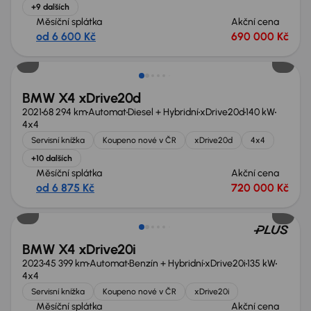
+9 dalších
Měsíční splátka
Akční cena
od 6 600 Kč
690 000 Kč
BMW X4 xDrive20d
2021
68 294 km
Automat
Diesel + Hybridní
xDrive20d
140 kW
4x4
Servisní knížka
Koupeno nové v ČR
xDrive20d
4x4
+10 dalších
Měsíční splátka
Akční cena
od 6 875 Kč
720 000 Kč
Zlevněno o 50 000 Kč
BMW X4 xDrive20i
2023
45 399 km
Automat
Benzín + Hybridní
xDrive20i
135 kW
4x4
Servisní knížka
Koupeno nové v ČR
xDrive20i
Měsíční splátka
Akční cena