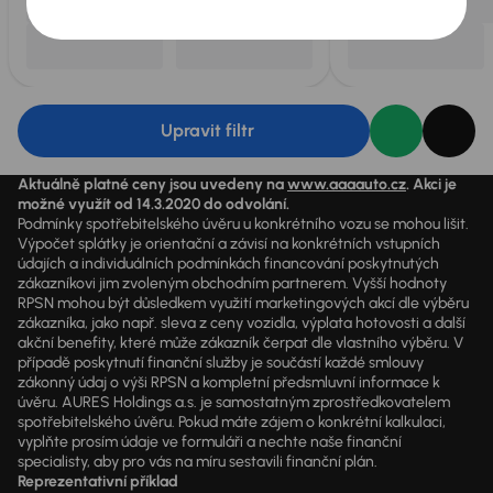
Upravit filtr
Aktuálně platné ceny jsou uvedeny na
www.aaaauto.cz
. Akci je
možné využít od 14.3.2020 do odvolání.
Podmínky spotřebitelského úvěru u konkrétního vozu se mohou lišit.
Výpočet splátky je orientační a závisí na konkrétních vstupních
údajích a individuálních podmínkách financování poskytnutých
zákazníkovi jim zvoleným obchodním partnerem. Vyšší hodnoty
RPSN mohou být důsledkem využití marketingových akcí dle výběru
zákazníka, jako např. sleva z ceny vozidla, výplata hotovosti a další
akční benefity, které může zákazník čerpat dle vlastního výběru. V
případě poskytnutí finanční služby je součástí každé smlouvy
zákonný údaj o výši RPSN a kompletní předsmluvní informace k
úvěru. AURES Holdings a.s. je samostatným zprostředkovatelem
spotřebitelského úvěru. Pokud máte zájem o konkrétní kalkulaci,
vyplňte prosím údaje ve formuláři a nechte naše finanční
specialisty, aby pro vás na míru sestavili finanční plán.
Reprezentativní příklad