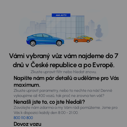
Vámi vybraný vůz vám najdeme do 7
dnů v České republice a po Evropě.
Zkuste upravit filtr nebo hledat znovu.
Napište nám pár detailů a uděláme pro Vás
maximum.
Zkuste upravit parametry, nebo to nechte na nás! Denně
vykoupíme až 400 vozů, tak proč ne zrovna ten váš?
Nenašli jste to, co jste hledali?
Zavolejte nám zdarma a my Vám rádi pomůžeme. Jsme pro
Vás k dispozici každý den 8:00 - 21:00.
800 110 800
Dovoz vozu