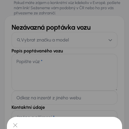
Pokud máte zájem o konkrétní vůz kdekoliv v Evropě, pošlete
nám link! Seženeme vám podobný v ČR nebo ho pro vás
přivezeme ze zahraničí.
Nezávazná poptávka vozu
Vybrat značku a model
Popis poptávaného vozu
Popište vůz
*
Odkaz na inzerát z jiného webu
Kontaktní údaje
Jméno a příjmení
*