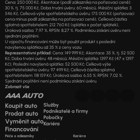
Cena: 250 000 Kč, Akontace (podíl zákazníka na pořizovací ceně):
30 %, tj. 75 000 Kč, Doba trvání úvěru: 60 měsíců, Měsíční splátka: 3
546 Kč, Celková výše spotřebitelského úvěru: 175 000 Kč (pořizovací
cena mínus podíl zákazníka na pořizovací ceně), Celková částka
splatná spotřebitelem: 212 760 Kč (splátka x počet splátek),
Úroková sazba: 7,97 %, RPSN: 8,27 %. Podmínkou získání úvěru není
sjednání pojištění.
U výpočtu financování může být použit produkt s poslední
navýšenou splátkou až 35 % z ceny vozu.
Reprezentativní příklad:
Cena: 149 999 Kč; Akontace: 35 %, tj. 52 500
Kč; Doba trvání úvěru: 48 měsíců; Měsíční splátka: 1397 Kč (47 x 1397
Kč); Poslední navýšená splátka: 52 500 Kč; Celková výše
spotřebitelského úvěru: 97 499 Kč; Celková částka splatná
spotřebitelem: 118 159 Kč; Úroková sazba: 6,55 %; RPSN: 7,02 %.
Sjednání pojištění není podmínkou získání úvěru.
Zobrazit vše
Koupit auto
Služby
Podnikatelé a firmy
Prodat auto
Pobočky
Vyměnit auto
Kariéra
Financování
Péče o zákazníky
Kariéra