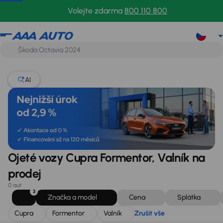
Cupra
Formentor
Valník
Zrušit vše
Volejte zdarma
800 110 800
AI
Ojeté vozy Cupra Formentor, Valník na
prodej
0 aut
3
Značka a model
Cena
Splátka
Cupra
Formentor
Valník
Zrušit vše