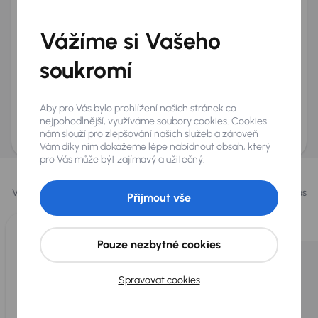
Telefon
*
Vážíme si Vašeho
+420
E-mail
*
Přeji si dostávat informace o atraktivních slevových
soukromí
nabídkách
Odeslat poptávku
Aby pro Vás bylo prohlížení našich stránek co
AURES Holdings a.s., se sídlem Dopraváků 874/15, Čimice, 184 00 Praha 8 bude
nejpohodlnější, využíváme soubory cookies. Cookies
uchovávat a zpracovávat vaše osobní údaje v souladu se zásadami ochrany a
nám slouží pro zlepšování našich služeb a zároveň
zpracování
osobních údajů
.
Vám díky nim dokážeme lépe nabídnout obsah, který
pro Vás může být zajímavý a užitečný.
Vybrali jsme pro vás
Vybíráme pro vás ty
nejlepší vozy
z naší nabídky. Každý den pro vás
Přijmout vše
vykoupíme až 400 vozů
.
Pouze nezbytné cookies
Spravovat cookies