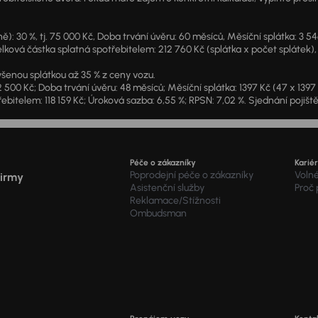
: 30 %, tj. 75 000 Kč, Doba trvání úvěru: 60 měsíců, Měsíční splátka: 3 5
lková částka splatná spotřebitelem: 212 760 Kč (splátka x počet splátek),
šenou splátkou až 35 % z ceny vozu.
2 500 Kč; Doba trvání úvěru: 48 měsíců; Měsíční splátka: 1397 Kč (47 x 139
ebitelem: 118 159 Kč; Úroková sazba: 6,55 %; RPSN: 7,02 %. Sjednání pojišt
Péče o zákazníky
Karié
Poprodejní péče o zákazníky
Voln
firmy
Asistenční služby
Proč
Reklamace/Stížnosti
Ombudsman