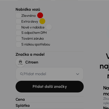
Nabídka vozů
Zlevněno
Extra slevy
Nově v nabídce
S odpočtem DPH
Tovární záruka
S nízkou spotřebou
Značka a model
Citroen
na
Přidat model
Přidat další značky
Na
ma
Zku
Cena
vyk
Splátka
Nen