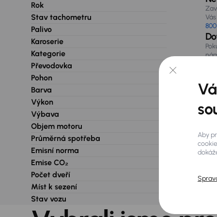
Rok
Zav
Stav tachometru
Vás 
800
Palivo
Do
Karoserie
Pok
Kategorie
nám
při
Převodovka
Pohon
Vá
Barva
Výkon
so
Výbava
Objem motoru
Aby pr
Průměrná spotřeba
cookie
Emisní norma
dokáže
Emise CO₂
Počet dveří
Sprav
Míst k sezení
Stav vozu