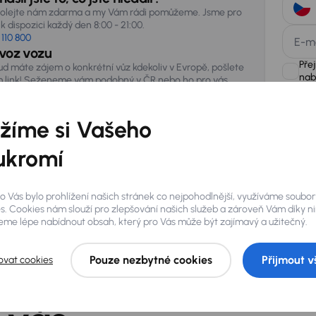
olejte nám zdarma a my Vám rádi pomůžeme. Jsme pro
k dispozici každý den 8:00 - 21:00.
 110 800
E-m
voz vozu
Pře
ud máte zájem o konkrétní vůz kdekoliv v Evropě, pošlete
nab
 link! Seženeme vám podobný v ČR nebo ho pro vás
vezeme ze zahraničí.
žíme si Vašeho
AURES Hold
uchovávat 
zpracován
ukromí
o Vás bylo prohlížení našich stránek co nejpohodlnější, využíváme soubor
s. Cookies nám slouží pro zlepšování našich služeb a zároveň Vám díky n
me lépe nabídnout obsah, který pro Vás může být zajímavý a užitečný.
Pouze nezbytné cookies
Přijmout v
ovat cookies