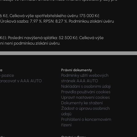
46 Kč, Celková výše spotřebitelského úvěru: 175 000 Kč
 Úroková sazba: 7,97 %, RPSN: 8,27 %. Podmínkou získání úvěru
7 Kč); Poslední navýšená splátka: 52 500 Kč; Celková výše
ění není podmínkou získání úvěru.
ra
Právní dokumenty
é pozice
Podmínky užití webových
 pracovat v AAA AUTO
stránek AAA AUTO
Nakládání s osobními údaji
Pravidla používání cookies
Upravit nastavení cookies
Dokumenty ke stažení
Žádost o úpravu osobních
údajů
Prohlášení o koncernovém
řízení