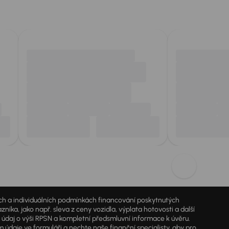
jích a individuálních podmínkách financování poskytnutých
a, jako např. sleva z ceny vozidla, výplata hotovosti a další
ý údaj o výši RPSN a kompletní předsmluvní informace k úvěru.
údaje ve formuláři a nechte naše finanční specialisty, aby pro