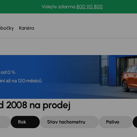
Volejte zdarma
800 110 800
obočky
Kariéra
od 2008 na prodej
Rok
Stav tachometru
Palivo