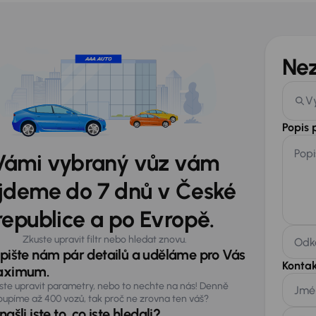
Ne
V
Popis
Popi
Vámi vybraný vůz vám
jdeme do 7 dnů v České
republice a po Evropě.
Zkuste upravit filtr nebo hledat znovu.
Odka
pište nám pár detailů a uděláme pro Vás
Kontak
ximum.
ste upravit parametry, nebo to nechte na nás! Denně
Jmé
oupíme až 400 vozů, tak proč ne zrovna ten váš?
ašli jste to, co jste hledali?