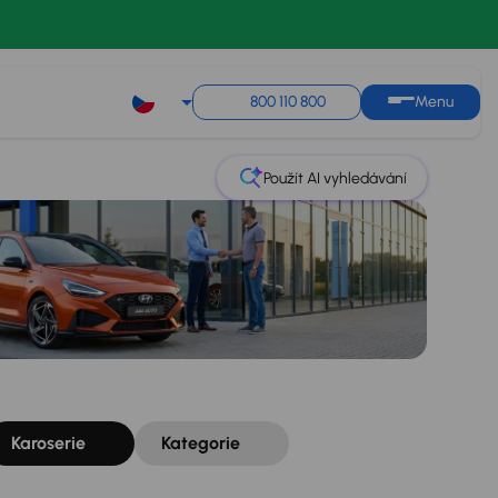
Řazení
Uložit hledání
800 110 800
Menu
Použít AI vyhledávání
Karoserie
Kategorie