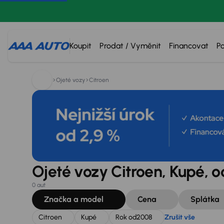
Hledáte:
Citroen
Kupé
Rok od
2008
Zrušit vše
Koupit
Prodat / Vyměnit
Financovat
P
Ojeté vozy
Citroen
Ojeté vozy Citroen, Kupé, 
0 aut
Značka a model
Cena
Splátka
Citroen
Kupé
Rok od
2008
Zrušit vše