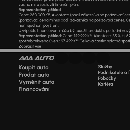
vás na míru sestavili finanční plán.
Reprezentativní příklad
Cena: 250 000 Kč, Akontace (podíl zákazníka na pořizovací ceně)
(pořizovací cena mínus podíl zákazníka na pořizovací ceně), Ce
není sjednání pojištění.
U výpočtu financování může být použit produkt s poslední navý
Reprezentativní příklad:
Cena: 149 999 Kč; Akontace: 35 %, tj. 5
spotřebitelského úvěru: 97 499 Kč; Celková částka splatná spotř
Zobrazit vše
Koupit auto
Služby
Podnikatelé a 
Prodat auto
Pobočky
Vyměnit auto
Kariéra
Financování