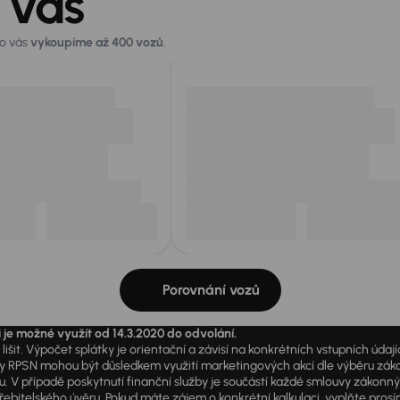
 vás
ro vás
vykoupíme až 400 vozů
.
Porovnání vozů
i je možné využít od 14.3.2020 do odvolání.
išit. Výpočet splátky je orientační a závisí na konkrétních vstupních úda
PSN mohou být důsledkem využití marketingových akcí dle výběru zákazník
u. V případě poskytnutí finanční služby je součástí každé smlouvy zákonn
itelského úvěru. Pokud máte zájem o konkrétní kalkulaci, vyplňte prosím 