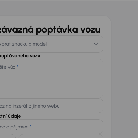
závazná poptávka vozu
ybrat značku a model
 poptávaného vozu
šte vůz
*
z na inzerát z jiného webu
tní údaje
no a příjmení
*