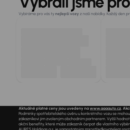
Vybrali jsme pro
Vybíráme pro vás ty
nejlepší vozy
z naší nabídky. Každý den p
Aktuálně platné ceny jsou uvedeny na
www.aaaauto.cz
. Akc
Podmínky spotřebitelského úvěru u konkrétního vozu se mohou l
zákazníkovi jim zvoleným obchodním partnerem. Vyšší hodnoty R
akční benefity, které může zákazník čerpat dle vlastního výběr
AURES Holdings a.s. je samostatným zprostředkovatelem spotřeb