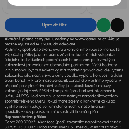
Upravit filtr
Aktuálně platné ceny jsou uvedeny na
www.aaaauto.cz
. Akci je
možné využít od 14.3.2020 do odvolání.
Podmínky spotřebitelského úvěru u konkrétního vozu se mohou lišit.
Výpočet splátky je orientační a závisí na konkrétních vstupních
údajích a individuálních podmínkách financování poskytnutých
zákazníkovi jim zvoleným obchodním partnerem. Vyšší hodnoty
RPSN mohou být důsledkem využití marketingových akcí dle výběru
zákazníka, jako např. sleva z ceny vozidla, výplata hotovosti a další
akční benefity, které může zákazník čerpat dle vlastního výběru. V
případě poskytnutí finanční služby je součástí každé smlouvy
zákonný údaj o výši RPSN a kompletní předsmluvní informace k
úvěru. AURES Holdings a.s. je samostatným zprostředkovatelem
spotřebitelského úvěru. Pokud máte zájem o konkrétní kalkulaci,
vyplňte prosím údaje ve formuláři a nechte naše finanční
specialisty, aby pro vás na míru sestavili finanční plán.
Reprezentativní příklad
Cena: 250 000 Kč, Akontace (podíl zákazníka na pořizovací ceně):
30 %, tj. 75 000 Kč, Doba trvání úvěru: 60 měsíců, Měsíční splátka: 3