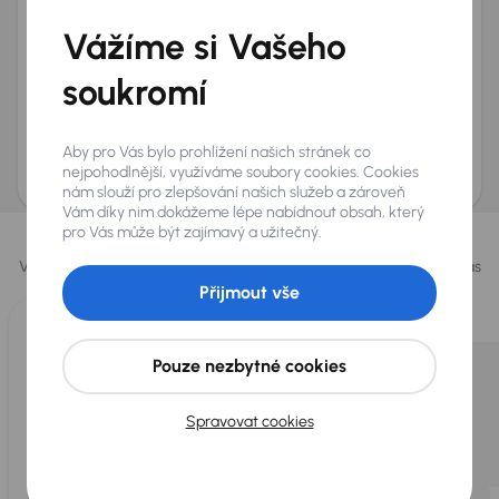
+420
E-mail
*
Vážíme si Vašeho
Přeji si dostávat informace o atraktivních slevových
soukromí
nabídkách
Odeslat poptávku
Aby pro Vás bylo prohlížení našich stránek co
AURES Holdings a.s., se sídlem Dopraváků 874/15, Čimice, 184 00 Praha 8 bude
uchovávat a zpracovávat vaše osobní údaje v souladu se zásadami ochrany a
nejpohodlnější, využíváme soubory cookies. Cookies
zpracování
osobních údajů
.
nám slouží pro zlepšování našich služeb a zároveň
Vám díky nim dokážeme lépe nabídnout obsah, který
Vybrali jsme pro vás
pro Vás může být zajímavý a užitečný.
Vybíráme pro vás ty
nejlepší vozy
z naší nabídky. Každý den pro vás
vykoupíme až 400 vozů
.
Přijmout vše
Pouze nezbytné cookies
Spravovat cookies