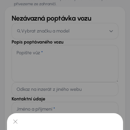
přivezeme ze zahraničí.
Nezávazná poptávka vozu
Vybrat značku a model
Popis poptávaného vozu
Popište vůz
*
Odkaz na inzerát z jiného webu
Kontaktní údaje
Jméno a příjmení
*
Telefon
*