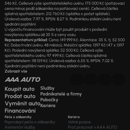
546 Kč, Celková výše spotřebitelského úvěru: 175 000 Kč (pořizovací
cena mínus podíl zákazníka na pořizovací ceně), Celková částka
splatná spotřebitelem: 212 760 Kč (splátka x počet splátek),
Úroková sazba: 7,97 %, RPSN: 8,27 %. Podmínkou získání úvěru není
sjednání pojištění.
U výpočtu financování může být použit produkt s poslední
navýšenou splátkou až 35 % z ceny vozu.
Reprezentativní příklad:
Cena: 149 999 Kč; Akontace: 35 %, tj. 52 500
Kč; Doba trvání úvěru: 48 měsíců; Měsíční splátka: 1397 Kč (47 x 1397
Kč); Poslední navýšená splátka: 52 500 Kč; Celková výše
spotřebitelského úvěru: 97 499 Kč; Celková částka splatná
spotřebitelem: 118 159 Kč; Úroková sazba: 6,55 %; RPSN: 7,02 %.
Sjednání pojištění není podmínkou získání úvěru.
Zobrazit vše
Koupit auto
Služby
Podnikatelé a firmy
Prodat auto
Pobočky
Vyměnit auto
Kariéra
Financování
Péče o zákazníky
Kariéra
Poprodejní péče o zákazníky
Volné pozice
Asistenční služby
Proč pracovat v AAA AUTO