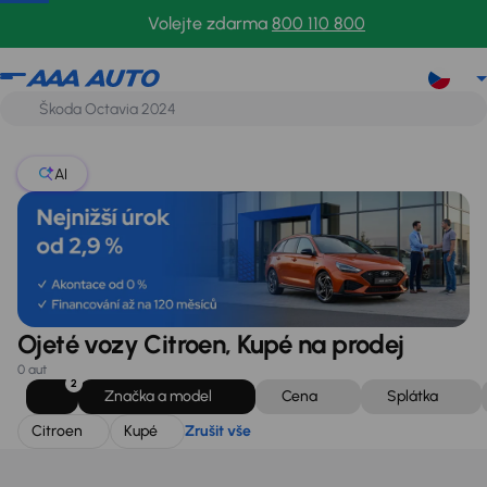
Citroen
Kupé
Zrušit vše
Volejte zdarma
800 110 800
AI
Ojeté vozy Citroen, Kupé na prodej
0 aut
2
Značka a model
Cena
Splátka
Citroen
Kupé
Zrušit vše