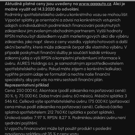
Aktuálně platné ceny jsou uvedeny na
www.aaaauto.cz
. Akci je
možné využít od 14.3.2020 do odvolání.
Podmínky spotřebitelského úvěru u konkrétního vozu se mohou lišit.
Výpočet splátky je orientační a závisí na konkrétních vstupních
údajích a individuálních podmínkách financování poskytnutých
zákazníkovi jim zvoleným obchodním partnerem. Vyšší hodnoty
RPSN mohou být důsledkem využití marketingových akcí dle výběru
zákazníka, jako např. sleva z ceny vozidla, výplata hotovosti a další
akční benefity, které může zákazník čerpat dle vlastního výběru. V
případě poskytnutí finanční služby je součástí každé smlouvy
zákonný údaj o výši RPSN a kompletní předsmluvní informace k
úvěru. AURES Holdings a.s. je samostatným zprostředkovatelem
spotřebitelského úvěru. Pokud máte zájem o konkrétní kalkulaci,
vyplňte prosím údaje ve formuláři a nechte naše finanční
specialisty, aby pro vás na míru sestavili finanční plán.
Reprezentativní příklad
Cena: 250 000 Kč, Akontace (podíl zákazníka na pořizovací ceně):
30 %, tj. 75 000 Kč, Doba trvání úvěru: 60 měsíců, Měsíční splátka: 3
546 Kč, Celková výše spotřebitelského úvěru: 175 000 Kč (pořizovací
cena mínus podíl zákazníka na pořizovací ceně), Celková částka
splatná spotřebitelem: 212 760 Kč (splátka x počet splátek),
Úroková sazba: 7,97 %, RPSN: 8,27 %. Podmínkou získání úvěru není
sjednání pojištění.
U výpočtu financování může být použit produkt s poslední
navýšenou splátkou až 35 % z ceny vozu.