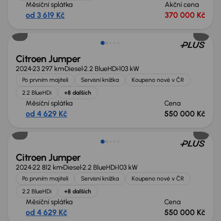
Měsíční splátka
Akční cena
od 3 619 Kč
370 000 Kč
Zlevněno o 170 000 Kč
Citroen Jumper
2024
23 297 km
Diesel
2.2 BlueHDi
103 kW
Po prvním majiteli
Servisní knížka
Koupeno nové v ČR
2.2 BlueHDi
+8 dalších
Měsíční splátka
Cena
od 4 629 Kč
550 000 Kč
Zlevněno o 170 000 Kč
Citroen Jumper
2024
22 812 km
Diesel
2.2 BlueHDi
103 kW
Po prvním majiteli
Servisní knížka
Koupeno nové v ČR
2.2 BlueHDi
+8 dalších
Měsíční splátka
Cena
od 4 629 Kč
550 000 Kč