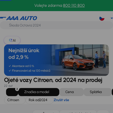
Citroen
Rok od
2024
Zrušit vše
Volejte zdarma
800 110 800
AI
Ojeté vozy Citroen, od 2024 na prodej
22 aut
2
Značka a model
Cena
Splátka
Citroen
Rok od
2024
Zrušit vše