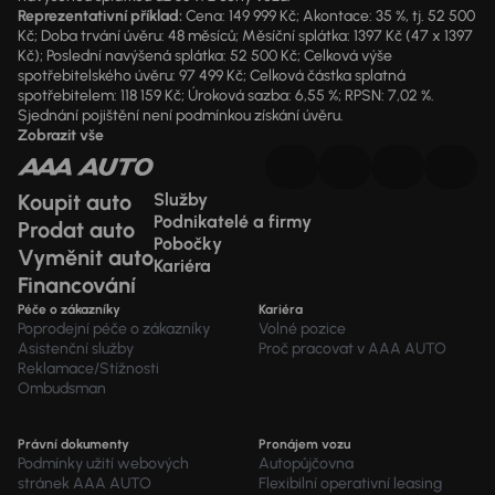
Reprezentativní příklad:
Cena: 149 999 Kč; Akontace: 35 %, tj. 52 500
Kč; Doba trvání úvěru: 48 měsíců; Měsíční splátka: 1397 Kč (47 x 1397
Kč); Poslední navýšená splátka: 52 500 Kč; Celková výše
spotřebitelského úvěru: 97 499 Kč; Celková částka splatná
spotřebitelem: 118 159 Kč; Úroková sazba: 6,55 %; RPSN: 7,02 %.
Sjednání pojištění není podmínkou získání úvěru.
Zobrazit vše
Koupit auto
Služby
Podnikatelé a firmy
Prodat auto
Pobočky
Vyměnit auto
Kariéra
Financování
Péče o zákazníky
Kariéra
Poprodejní péče o zákazníky
Volné pozice
Asistenční služby
Proč pracovat v AAA AUTO
Reklamace/Stížnosti
Ombudsman
Právní dokumenty
Pronájem vozu
Podmínky užití webových
Autopůjčovna
stránek AAA AUTO
Flexibilní operativní leasing