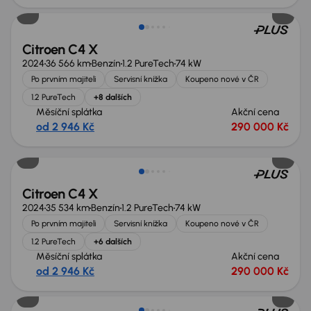
Citroen C4 X
2024
36 566 km
Benzín
1.2 PureTech
74 kW
Po prvním majiteli
Servisní knížka
Koupeno nové v ČR
1.2 PureTech
+8 dalších
Měsíční splátka
Akční cena
od 2 946 Kč
290 000 Kč
Zlevněno o 10 000 Kč
Citroen C4 X
2024
35 534 km
Benzín
1.2 PureTech
74 kW
Po prvním majiteli
Servisní knížka
Koupeno nové v ČR
1.2 PureTech
+6 dalších
Měsíční splátka
Akční cena
od 2 946 Kč
290 000 Kč
Zlevněno o 30 000 Kč