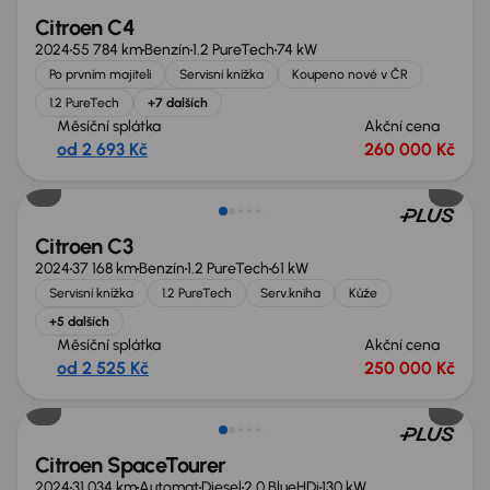
Citroen C4
2024
55 784 km
Benzín
1.2 PureTech
74 kW
Po prvním majiteli
Servisní knížka
Koupeno nové v ČR
1.2 PureTech
+7 dalších
Měsíční splátka
Akční cena
od 2 693 Kč
260 000 Kč
Zlevněno o 30 000 Kč
Citroen C3
2024
37 168 km
Benzín
1.2 PureTech
61 kW
Servisní knížka
1.2 PureTech
Serv.kniha
Kůže
+5 dalších
Měsíční splátka
Akční cena
od 2 525 Kč
250 000 Kč
Ušetříte 169 750 Kč
Citroen SpaceTourer
2024
31 034 km
Automat
Diesel
2.0 BlueHDi
130 kW