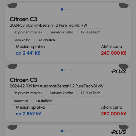
Citroen C3
2024
53 502 km
Benzín
1.2 PureTech
61 kW
Po prvním majiteli
Servisní knížka
1.2 PureTech
Serv.kniha
+6 dalších
Měsíční splátka
Akční cena
od 2 441 Kč
240 000 Kč
Možnost odpočtu DPH
Citroen C3
2024
42 939 km
Automat
Benzín
1.2 PureTech
81 kW
Po prvním majiteli
Servisní knížka
1.2 PureTech
Automat
+6 dalších
Měsíční splátka
Akční cena
od 2 862 Kč
280 000 Kč