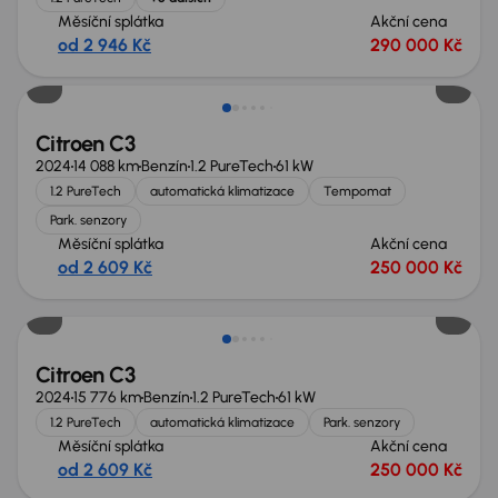
Měsíční splátka
Akční cena
od 2 946 Kč
290 000 Kč
Zlevněno o 10 000 Kč
Citroen C3
2024
14 088 km
Benzín
1.2 PureTech
61 kW
1.2 PureTech
automatická klimatizace
Tempomat
Park. senzory
Měsíční splátka
Akční cena
od 2 609 Kč
250 000 Kč
Zlevněno o 20 000 Kč
Citroen C3
2024
15 776 km
Benzín
1.2 PureTech
61 kW
1.2 PureTech
automatická klimatizace
Park. senzory
Měsíční splátka
Akční cena
od 2 609 Kč
250 000 Kč
Možnost odpočtu DPH