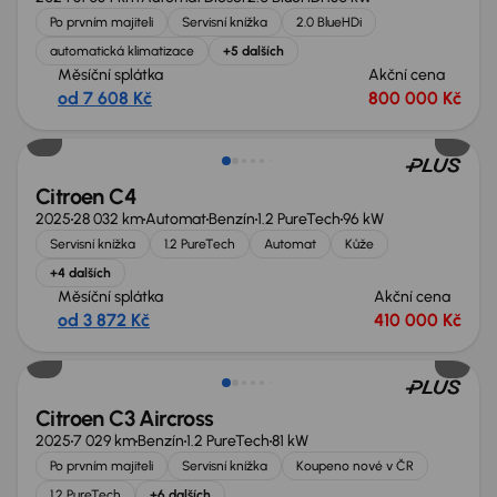
Po prvním majiteli
Servisní knížka
2.0 BlueHDi
automatická klimatizace
+5 dalších
Měsíční splátka
Akční cena
od 7 608 Kč
800 000 Kč
Možnost odpočtu DPH
Citroen C4
2025
28 032 km
Automat
Benzín
1.2 PureTech
96 kW
Servisní knížka
1.2 PureTech
Automat
Kůže
+4 dalších
Měsíční splátka
Akční cena
od 3 872 Kč
410 000 Kč
Ušetříte 49 000 Kč
Citroen C3 Aircross
2025
7 029 km
Benzín
1.2 PureTech
81 kW
Po prvním majiteli
Servisní knížka
Koupeno nové v ČR
1.2 PureTech
+6 dalších