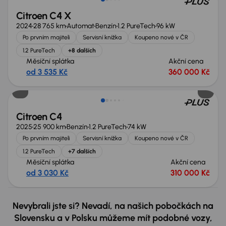
Citroen C4 X
2024
28 765 km
Automat
Benzín
1.2 PureTech
96 kW
Po prvním majiteli
Servisní knížka
Koupeno nové v ČR
1.2 PureTech
+8 dalších
Měsíční splátka
Akční cena
od 3 535 Kč
360 000 Kč
Možnost odpočtu DPH
Citroen C4
2025
25 900 km
Benzín
1.2 PureTech
74 kW
Po prvním majiteli
Servisní knížka
Koupeno nové v ČR
1.2 PureTech
+7 dalších
Měsíční splátka
Akční cena
od 3 030 Kč
310 000 Kč
Nevybrali jste si? Nevadí, na našich pobočkách na
Slovensku a v Polsku můžeme mít podobné vozy,