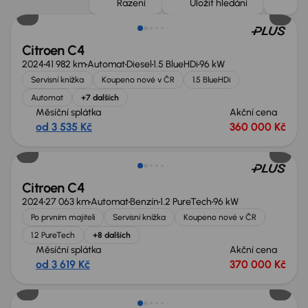
Řazení
Uložit hledání
Citroen C4
2024
41 982 km
Automat
Diesel
1.5 BlueHDi
96 kW
Servisní knížka
Koupeno nové v ČR
1.5 BlueHDi
Automat
+7 dalších
Měsíční splátka
Akční cena
od 3 535 Kč
360 000 Kč
Možnost odpočtu DPH
Citroen C4
2024
27 063 km
Automat
Benzín
1.2 PureTech
96 kW
Po prvním majiteli
Servisní knížka
Koupeno nové v ČR
1.2 PureTech
+8 dalších
Měsíční splátka
Akční cena
od 3 619 Kč
370 000 Kč
Zlevněno o 10 000 Kč