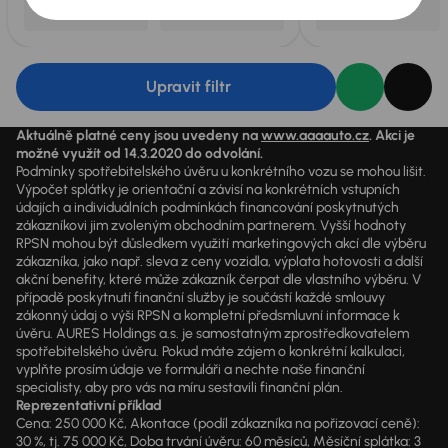
Upravit filtr
Aktuálně platné ceny jsou uvedeny na
www.aaaauto.cz
. Akci je
možné využít od 14.3.2020 do odvolání.
Podmínky spotřebitelského úvěru u konkrétního vozu se mohou lišit.
Výpočet splátky je orientační a závisí na konkrétních vstupních
údajích a individuálních podmínkách financování poskytnutých
zákazníkovi jim zvoleným obchodním partnerem. Vyšší hodnoty
RPSN mohou být důsledkem využití marketingových akcí dle výběru
zákazníka, jako např. sleva z ceny vozidla, výplata hotovosti a další
akční benefity, které může zákazník čerpat dle vlastního výběru. V
případě poskytnutí finanční služby je součástí každé smlouvy
zákonný údaj o výši RPSN a kompletní předsmluvní informace k
úvěru. AURES Holdings a.s. je samostatným zprostředkovatelem
spotřebitelského úvěru. Pokud máte zájem o konkrétní kalkulaci,
vyplňte prosím údaje ve formuláři a nechte naše finanční
specialisty, aby pro vás na míru sestavili finanční plán.
Reprezentativní příklad
Cena: 250 000 Kč, Akontace (podíl zákazníka na pořizovací ceně):
30 %, tj. 75 000 Kč, Doba trvání úvěru: 60 měsíců, Měsíční splátka: 3