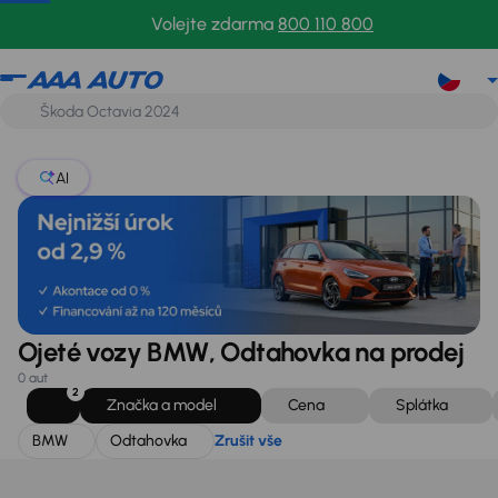
BMW
Odtahovka
Zrušit vše
Volejte zdarma
800 110 800
AI
Ojeté vozy BMW, Odtahovka na prodej
0 aut
2
Značka a model
Cena
Splátka
BMW
Odtahovka
Zrušit vše