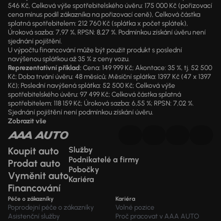
546 Kč, Celková výše spotřebitelského úvěru: 175 000 Kč (pořizovací
cena mínus podíl zákazníka na pořizovací ceně), Celková částka
splatná spotřebitelem: 212 760 Kč (splátka x počet splátek),
Úroková sazba: 7,97 %, RPSN: 8,27 %. Podmínkou získání úvěru není
sjednání pojištění.
U výpočtu financování může být použit produkt s poslední
navýšenou splátkou až 35 % z ceny vozu.
Reprezentativní příklad:
Cena: 149 999 Kč; Akontace: 35 %, tj. 52 500
Kč; Doba trvání úvěru: 48 měsíců; Měsíční splátka: 1397 Kč (47 x 1397
Kč); Poslední navýšená splátka: 52 500 Kč; Celková výše
spotřebitelského úvěru: 97 499 Kč; Celková částka splatná
spotřebitelem: 118 159 Kč; Úroková sazba: 6,55 %; RPSN: 7,02 %.
Sjednání pojištění není podmínkou získání úvěru.
Zobrazit vše
Koupit auto
Služby
Podnikatelé a firmy
Prodat auto
Pobočky
Vyměnit auto
Kariéra
Financování
Péče o zákazníky
Kariéra
Poprodejní péče o zákazníky
Volné pozice
Asistenční služby
Proč pracovat v AAA AUTO