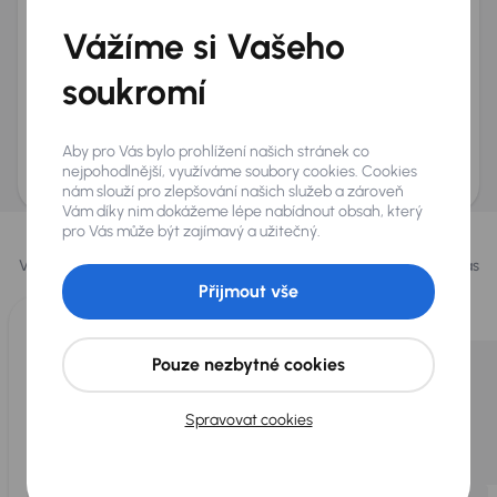
+420
E-mail
*
Vážíme si Vašeho
Přeji si dostávat informace o atraktivních slevových
soukromí
nabídkách
Odeslat poptávku
Aby pro Vás bylo prohlížení našich stránek co
AURES Holdings a.s., se sídlem Dopraváků 874/15, Čimice, 184 00 Praha 8 bude
uchovávat a zpracovávat vaše osobní údaje v souladu se zásadami ochrany a
nejpohodlnější, využíváme soubory cookies. Cookies
zpracování
osobních údajů
.
nám slouží pro zlepšování našich služeb a zároveň
Vám díky nim dokážeme lépe nabídnout obsah, který
Vybrali jsme pro vás
pro Vás může být zajímavý a užitečný.
Vybíráme pro vás ty
nejlepší vozy
z naší nabídky. Každý den pro vás
vykoupíme až 400 vozů
.
Přijmout vše
Pouze nezbytné cookies
Spravovat cookies