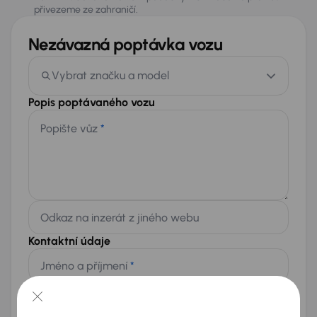
přivezeme ze zahraničí.
Nezávazná poptávka vozu
Vybrat značku a model
Popis poptávaného vozu
Popište vůz
*
Odkaz na inzerát z jiného webu
Kontaktní údaje
Jméno a příjmení
*
Telefon
*