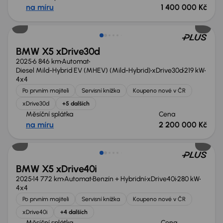
na míru
1 400 000 Kč
Zlevněno o 100 000 Kč
BMW X5 xDrive30d
2025
6 846 km
Automat
Diesel Mild-Hybrid EV (MHEV) (Mild-Hybrid)
xDrive30d
219 kW
4x4
Po prvním majiteli
Servisní knížka
Koupeno nové v ČR
xDrive30d
+5 dalších
Měsíční splátka
Cena
na míru
2 200 000 Kč
Ušetříte 599 476 Kč
BMW X5 xDrive40i
2025
14 772 km
Automat
Benzín + Hybridní
xDrive40i
280 kW
4x4
Po prvním majiteli
Servisní knížka
Koupeno nové v ČR
xDrive40i
+4 dalších
Měsíční splátka
Cena