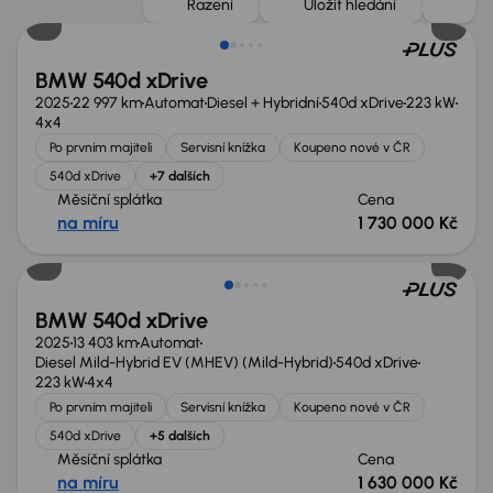
Řazení
Uložit hledání
BMW 540d xDrive
2025
22 997 km
Automat
Diesel + Hybridní
540d xDrive
223 kW
4x4
Po prvním majiteli
Servisní knížka
Koupeno nové v ČR
540d xDrive
+7 dalších
Měsíční splátka
Cena
na míru
1 730 000 Kč
Zlevněno o 200 000 Kč
BMW 540d xDrive
2025
13 403 km
Automat
Diesel Mild-Hybrid EV (MHEV) (Mild-Hybrid)
540d xDrive
223 kW
4x4
Po prvním majiteli
Servisní knížka
Koupeno nové v ČR
540d xDrive
+5 dalších
Měsíční splátka
Cena
na míru
1 630 000 Kč