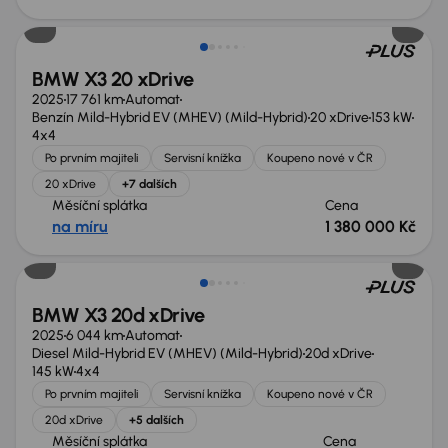
Zlevněno o 120 000 Kč
BMW X3 20 xDrive
2025
17 761 km
Automat
Benzín Mild-Hybrid EV (MHEV) (Mild-Hybrid)
20 xDrive
153 kW
4x4
Po prvním majiteli
Servisní knížka
Koupeno nové v ČR
20 xDrive
+7 dalších
Měsíční splátka
Cena
na míru
1 380 000 Kč
Zlevněno o 150 000 Kč
BMW X3 20d xDrive
2025
6 044 km
Automat
Diesel Mild-Hybrid EV (MHEV) (Mild-Hybrid)
20d xDrive
145 kW
4x4
Po prvním majiteli
Servisní knížka
Koupeno nové v ČR
20d xDrive
+5 dalších
Měsíční splátka
Cena