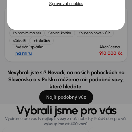
Spravovat cookies
BMW X1
2025
5 390 km
Automat
Benzín
sDrive18i
100 kW
Po prvním majiteli
Servisní knížka
Koupeno nové v ČR
sDrive18i
+6 dalších
Měsíční splátka
Akční cena
na míru
910 000 Kč
Nevybrali jste si? Nevadí, na našich pobočkách na
Slovensku a v Polsku můžeme mít podobné vozy,
které hledáte.
Najít podobný vůz
Vybrali jsme pro vás
Vybíráme pro vás ty
nejlepší vozy
z naší nabídky. Každý den pro vás
vykoupíme až 400 vozů
.