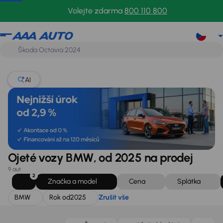
BMW
Rok od
2025
Zrušit vše
Volejte zdarma
800 110 800
AI
Ojeté vozy BMW, od 2025 na prodej
9 aut
2
Značka a model
Cena
Splátka
BMW
Rok od
2025
Zrušit vše
Zlevněno o 100 000 Kč