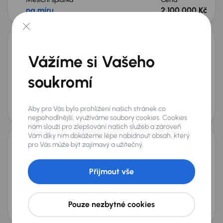
na míru
2 100 000 Kč
Zlevněno o 100 000 Kč
BMW X1
Vážíme si Vašeho
2025
14 893 km
Automat
Benzín
sDrive18i
100 kW
Po prvním majiteli
Servisní knížka
Koupeno nové v ČR
soukromí
sDrive18i
+4 dalších
Měsíční splátka
Akční cena
Aby pro Vás bylo prohlížení našich stránek co
na míru
870 000 Kč
Zlevněno o 80 000 Kč
nejpohodlnější, využíváme soubory cookies. Cookies
nám slouží pro zlepšování našich služeb a zároveň
Vám díky nim dokážeme lépe nabídnout obsah, který
pro Vás může být zajímavý a užitečný.
BMW X1
2025
8 133 km
Automat
Benzín
sDrive18i
100 kW
Přijmout vše
Po prvním majiteli
Servisní knížka
Koupeno nové v ČR
sDrive18i
+4 dalších
Měsíční splátka
Cena
Pouze nezbytné cookies
na míru
920 000 Kč
Zlevněno o 20 000 Kč