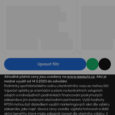
Upravit filtr
Aktuálně platné ceny jsou uvedeny na
www.aaaauto.cz
. Akci je
možné využít od 14.3.2020 do odvolání.
Podmínky spotřebitelského úvěru u konkrétního vozu se mohou lišit.
Výpočet splátky je orientační a závisí na konkrétních vstupních
údajích a individuálních podmínkách financování poskytnutých
zákazníkovi jim zvoleným obchodním partnerem. Vyšší hodnoty
RPSN mohou být důsledkem využití marketingových akcí dle výběru
zákazníka, jako např. sleva z ceny vozidla, výplata hotovosti a další
akční benefity, které může zákazník čerpat dle vlastního výběru. V