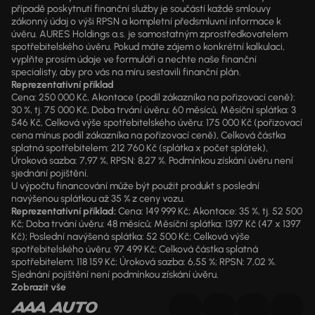
případě poskytnutí finanční služby je součástí každé smlouvy
zákonný údaj o výši RPSN a kompletní předsmluvní informace k
úvěru. AURES Holdings a.s. je samostatným zprostředkovatelem
spotřebitelského úvěru. Pokud máte zájem o konkrétní kalkulaci,
vyplňte prosím údaje ve formuláři a nechte naše finanční
specialisty, aby pro vás na míru sestavili finanční plán.
Reprezentativní příklad
Cena: 250 000 Kč, Akontace (podíl zákazníka na pořizovací ceně):
30 %, tj. 75 000 Kč, Doba trvání úvěru: 60 měsíců, Měsíční splátka: 3
546 Kč, Celková výše spotřebitelského úvěru: 175 000 Kč (pořizovací
cena mínus podíl zákazníka na pořizovací ceně), Celková částka
splatná spotřebitelem: 212 760 Kč (splátka x počet splátek),
Úroková sazba: 7,97 %, RPSN: 8,27 %. Podmínkou získání úvěru není
sjednání pojištění.
U výpočtu financování může být použit produkt s poslední
navýšenou splátkou až 35 % z ceny vozu.
Reprezentativní příklad:
Cena: 149 999 Kč; Akontace: 35 %, tj. 52 500
Kč; Doba trvání úvěru: 48 měsíců; Měsíční splátka: 1397 Kč (47 x 1397
Kč); Poslední navýšená splátka: 52 500 Kč; Celková výše
spotřebitelského úvěru: 97 499 Kč; Celková částka splatná
spotřebitelem: 118 159 Kč; Úroková sazba: 6,55 %; RPSN: 7,02 %.
Sjednání pojištění není podmínkou získání úvěru.
Zobrazit vše