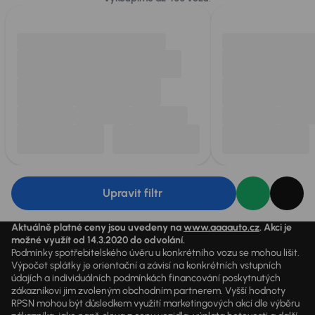
Upravit filtr
Aktuálně platné ceny jsou uvedeny na
www.aaaauto.cz
. Akci je
možné využít od 14.3.2020 do odvolání.
Podmínky spotřebitelského úvěru u konkrétního vozu se mohou lišit.
Výpočet splátky je orientační a závisí na konkrétních vstupních
údajích a individuálních podmínkách financování poskytnutých
zákazníkovi jim zvoleným obchodním partnerem. Vyšší hodnoty
RPSN mohou být důsledkem využití marketingových akcí dle výběru