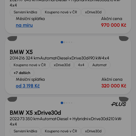
4x4
Servisní knížka
Koupeno nové v ČR
xDrive30d
Měsíční splátka
Akční cena
na míru
970 000 Kč
Zlevněno o 20 000 Kč
BMW X5
2014
216 324 km
Automat
Diesel
xDrive30d
190 kW
4x4
Koupeno nové v ČR
xDrive30d
4x4
Automat
+7 dalších
Měsíční splátka
Akční cena
od 3 198 Kč
320 000 Kč
Možnost odpočtu DPH
BMW X5 xDrive30d
2022
73 350 km
Automat
Diesel + Hybridní
xDrive30d
210 kW
4x4
Servisní knížka
Koupeno nové v ČR
xDrive30d