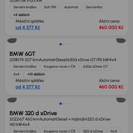
120Ah BEV
125 kW
Servisní knížka
SoH 91%
Automat
Serv.kniha
+5 dalších
Měsíční splátka
Akční cena
od 4 377 Kč
460 000 Kč
Zlevněno o 80 000 Kč
BMW 6GT
2018
174 507 km
Automat
Diesel
630d xDrive GT
195 kW
4x4
Servisní knížka
Koupeno nové v ČR
630d xDrive GT
4x4
+10 dalších
Měsíční splátka
Akční cena
od 4 377 Kč
460 000 Kč
Možnost odpočtu DPH
BMW 320 d xDrive
2022
67 460 km
Automat
Diesel + Hybridní
320 d xDrive
140 kW
4x4
Servisní knížka
Koupeno nové v ČR
320 d xDrive
4x4