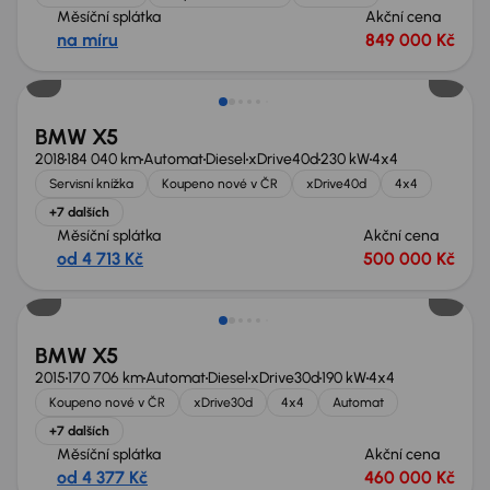
Měsíční splátka
Akční cena
na míru
849 000 Kč
Zlevněno o 40 000 Kč
BMW X5
2018
184 040 km
Automat
Diesel
xDrive40d
230 kW
4x4
Servisní knížka
Koupeno nové v ČR
xDrive40d
4x4
+7 dalších
Měsíční splátka
Akční cena
od 4 713 Kč
500 000 Kč
BMW X5
2015
170 706 km
Automat
Diesel
xDrive30d
190 kW
4x4
Koupeno nové v ČR
xDrive30d
4x4
Automat
+7 dalších
Měsíční splátka
Akční cena
od 4 377 Kč
460 000 Kč