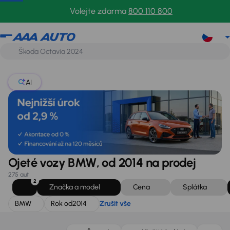
BMW
Rok od
2014
Zrušit vše
Volejte zdarma
800 110 800
AI
Ojeté vozy BMW, od 2014 na prodej
275 aut
2
Značka a model
Cena
Splátka
BMW
Rok od
2014
Zrušit vše
Zlevněno o 20 000 Kč