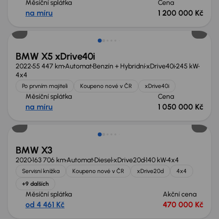
Měsíční splátka
Cena
na míru
1 200 000 Kč
Možnost odpočtu DPH
BMW X5 xDrive40i
2022
55 447 km
Automat
Benzín + Hybridní
xDrive40i
245 kW
4x4
Po prvním majiteli
Koupeno nové v ČR
xDrive40i
Měsíční splátka
Cena
na míru
1 050 000 Kč
Zlevněno o 20 000 Kč
BMW X3
2020
163 706 km
Automat
Diesel
xDrive20d
140 kW
4x4
Servisní knížka
Koupeno nové v ČR
xDrive20d
4x4
+9 dalších
Měsíční splátka
Akční cena
od 4 461 Kč
470 000 Kč
Zlevněno o 40 000 Kč