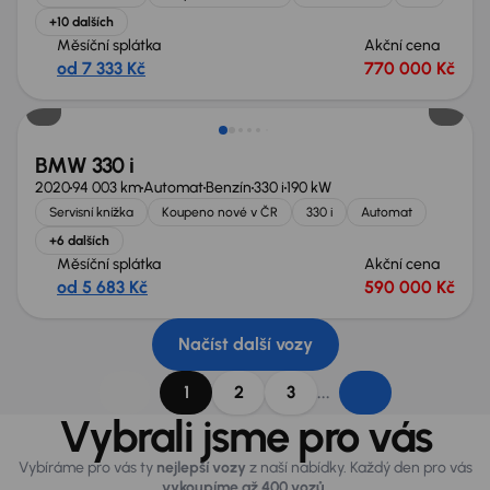
+10 dalších
Měsíční splátka
Akční cena
od 7 333 Kč
770 000 Kč
Zlevněno o 40 000 Kč
BMW 330 i
2020
94 003 km
Automat
Benzín
330 i
190 kW
Servisní knížka
Koupeno nové v ČR
330 i
Automat
+6 dalších
Měsíční splátka
Akční cena
od 5 683 Kč
590 000 Kč
Načíst další vozy
...
1
2
3
Vybrali jsme pro vás
Vybíráme pro vás ty
nejlepší vozy
z naší nabídky. Každý den pro vás
vykoupíme až 400 vozů
.