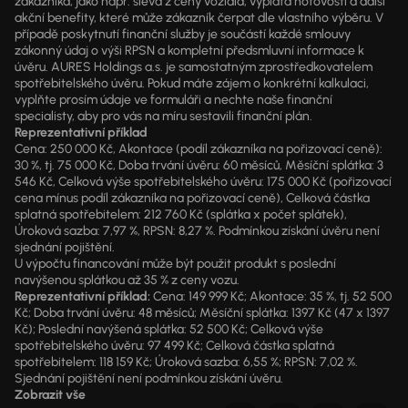
zákazníka, jako např. sleva z ceny vozidla, výplata hotovosti a další
akční benefity, které může zákazník čerpat dle vlastního výběru. V
případě poskytnutí finanční služby je součástí každé smlouvy
zákonný údaj o výši RPSN a kompletní předsmluvní informace k
úvěru. AURES Holdings a.s. je samostatným zprostředkovatelem
spotřebitelského úvěru. Pokud máte zájem o konkrétní kalkulaci,
vyplňte prosím údaje ve formuláři a nechte naše finanční
specialisty, aby pro vás na míru sestavili finanční plán.
Reprezentativní příklad
Cena: 250 000 Kč, Akontace (podíl zákazníka na pořizovací ceně):
30 %, tj. 75 000 Kč, Doba trvání úvěru: 60 měsíců, Měsíční splátka: 3
546 Kč, Celková výše spotřebitelského úvěru: 175 000 Kč (pořizovací
cena mínus podíl zákazníka na pořizovací ceně), Celková částka
splatná spotřebitelem: 212 760 Kč (splátka x počet splátek),
Úroková sazba: 7,97 %, RPSN: 8,27 %. Podmínkou získání úvěru není
sjednání pojištění.
U výpočtu financování může být použit produkt s poslední
navýšenou splátkou až 35 % z ceny vozu.
Reprezentativní příklad:
Cena: 149 999 Kč; Akontace: 35 %, tj. 52 500
Kč; Doba trvání úvěru: 48 měsíců; Měsíční splátka: 1397 Kč (47 x 1397
Kč); Poslední navýšená splátka: 52 500 Kč; Celková výše
spotřebitelského úvěru: 97 499 Kč; Celková částka splatná
spotřebitelem: 118 159 Kč; Úroková sazba: 6,55 %; RPSN: 7,02 %.
Sjednání pojištění není podmínkou získání úvěru.
Zobrazit vše