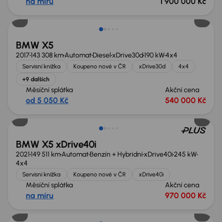
na míru
1 900 000 Kč
Možnost odpočtu DPH
BMW X5
2017
143 308 km
Automat
Diesel
xDrive30d
190 kW
4x4
Servisní knížka
Koupeno nové v ČR
xDrive30d
4x4
+9 dalších
Měsíční splátka
Akční cena
od 5 050 Kč
540 000 Kč
Zlevněno o 100 000 Kč
BMW X5 xDrive40i
2021
149 511 km
Automat
Benzín + Hybridní
xDrive40i
245 kW
4x4
Servisní knížka
Koupeno nové v ČR
xDrive40i
Měsíční splátka
Akční cena
na míru
970 000 Kč
Zlevněno o 30 000 Kč