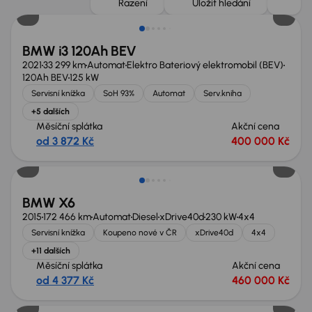
Řazení
Uložit hledání
BMW i3 120Ah BEV
2021
33 299 km
Automat
Elektro Bateriový elektromobil (BEV)
120Ah BEV
125 kW
Servisní knížka
SoH 93%
Automat
Serv.kniha
+5 dalších
Měsíční splátka
Akční cena
od 3 872 Kč
400 000 Kč
Zlevněno o 80 000 Kč
BMW X6
2015
172 466 km
Automat
Diesel
xDrive40d
230 kW
4x4
Servisní knížka
Koupeno nové v ČR
xDrive40d
4x4
+11 dalších
Měsíční splátka
Akční cena
od 4 377 Kč
460 000 Kč