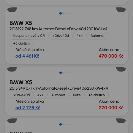
Možnost odpočtu DPH
BMW X5
2018
192 748 km
Automat
Diesel
xDrive40d
230 kW
4x4
Koupeno nové v ČR
xDrive40d
4x4
Automat
+5 dalších
Měsíční splátka
Akční cena
od 4 461 Kč
470 000 Kč
BMW X5
2015
349 071 km
Automat
Diesel
xDrive40d
230 kW
4x4
xDrive40d
4x4
Automat
Kůže
+6 dalších
Měsíční splátka
Akční cena
od 2 778 Kč
270 000 Kč
Možnost odpočtu DPH