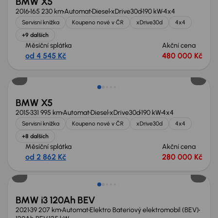
BMW X5
2016
165 230 km
Automat
Diesel
xDrive30d
190 kW
4x4
Servisní knížka
Koupeno nové v ČR
xDrive30d
4x4
+9 dalších
Měsíční splátka
Akční cena
od 4 545 Kč
480 000 Kč
BMW X5
2015
331 995 km
Automat
Diesel
xDrive30d
190 kW
4x4
Servisní knížka
Koupeno nové v ČR
xDrive30d
4x4
+8 dalších
Měsíční splátka
Akční cena
od 2 862 Kč
280 000 Kč
BMW i3 120Ah BEV
2021
39 207 km
Automat
Elektro Bateriový elektromobil (BEV)