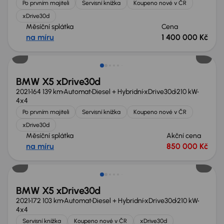
Po prvním majiteli
Servisní knížka
Koupeno nové v ČR
xDrive30d
Měsíční splátka
Cena
na míru
1 400 000 Kč
Nově v nabídce
BMW X5 xDrive30d
2021
164 139 km
Automat
Diesel + Hybridní
xDrive30d
210 kW
4x4
Po prvním majiteli
Servisní knížka
Koupeno nové v ČR
xDrive30d
Měsíční splátka
Akční cena
na míru
850 000 Kč
Možnost odpočtu DPH
BMW X5 xDrive30d
2021
172 103 km
Automat
Diesel + Hybridní
xDrive30d
210 kW
4x4
Servisní knížka
Koupeno nové v ČR
xDrive30d