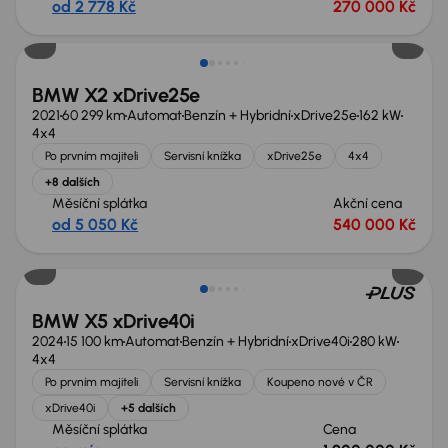
od 2 778 Kč
270 000 Kč
BMW X2 xDrive25e
2021
60 299 km
Automat
Benzín + Hybridní
xDrive25e
162 kW
4x4
Po prvním majiteli
Servisní knížka
xDrive25e
4x4
+8 dalších
Měsíční splátka
Akční cena
od 5 050 Kč
540 000 Kč
Zlevněno o 200 000 Kč
BMW X5 xDrive40i
2024
15 100 km
Automat
Benzín + Hybridní
xDrive40i
280 kW
4x4
Po prvním majiteli
Servisní knížka
Koupeno nové v ČR
xDrive40i
+5 dalších
Měsíční splátka
Cena