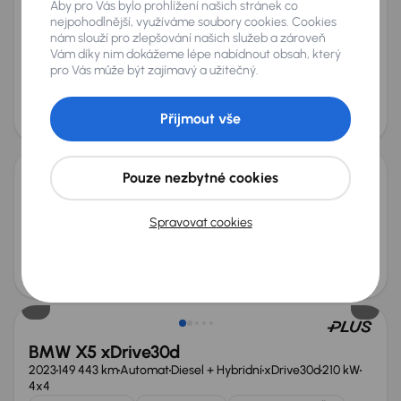
Aby pro Vás bylo prohlížení našich stránek co
BMW X5
nejpohodlnější, využíváme soubory cookies. Cookies
2015
272 300 km
Automat
Diesel
xDrive30d
190 kW
4x4
nám slouží pro zlepšování našich služeb a zároveň
Vám díky nim dokážeme lépe nabídnout obsah, který
Servisní knížka
Koupeno nové v ČR
xDrive30d
4x4
pro Vás může být zajímavý a užitečný.
+9 dalších
Měsíční splátka
Akční cena
od 2 778 Kč
270 000 Kč
Přijmout vše
Pouze nezbytné cookies
BMW X5
2018
131 218 km
Automat
Diesel
xDrive30d
190 kW
4x4
Spravovat cookies
Servisní knížka
xDrive30d
4x4
Automat
+8 dalších
Měsíční splátka
Akční cena
od 4 882 Kč
520 000 Kč
Zlevněno o 100 000 Kč
BMW X5 xDrive30d
2023
149 443 km
Automat
Diesel + Hybridní
xDrive30d
210 kW
4x4