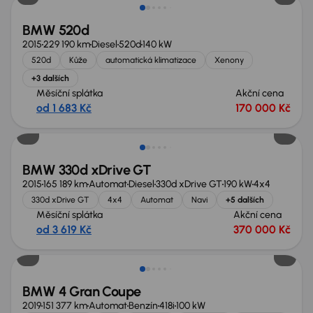
BMW 520d
2015
229 190 km
Diesel
520d
140 kW
520d
Kůže
automatická klimatizace
Xenony
+3 dalších
Měsíční splátka
Akční cena
od 1 683 Kč
170 000 Kč
BMW 330d xDrive GT
2015
165 189 km
Automat
Diesel
330d xDrive GT
190 kW
4x4
330d xDrive GT
4x4
Automat
Navi
+5 dalších
Měsíční splátka
Akční cena
od 3 619 Kč
370 000 Kč
Zlevněno o 50 000 Kč
BMW 4 Gran Coupe
2019
151 377 km
Automat
Benzín
418i
100 kW