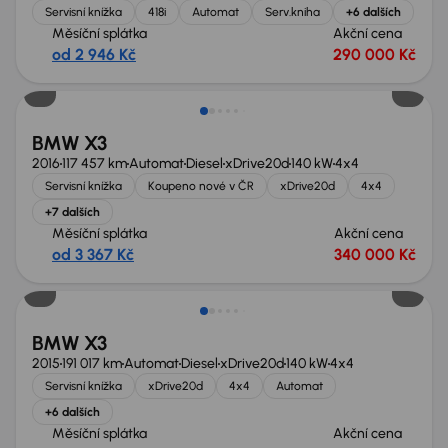
Servisní knížka
418i
Automat
Serv.kniha
+6 dalších
Měsíční splátka
Akční cena
od 2 946 Kč
290 000 Kč
Zlevněno o 50 000 Kč
BMW X3
2016
117 457 km
Automat
Diesel
xDrive20d
140 kW
4x4
Servisní knížka
Koupeno nové v ČR
xDrive20d
4x4
+7 dalších
Měsíční splátka
Akční cena
od 3 367 Kč
340 000 Kč
Zlevněno o 40 000 Kč
BMW X3
2015
191 017 km
Automat
Diesel
xDrive20d
140 kW
4x4
Servisní knížka
xDrive20d
4x4
Automat
+6 dalších
Měsíční splátka
Akční cena