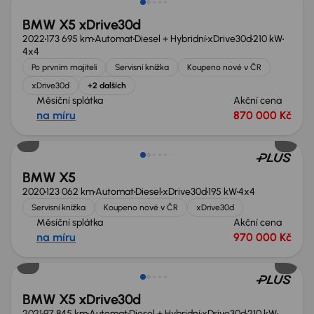
BMW X5 xDrive30d
2022
173 695 km
Automat
Diesel + Hybridní
xDrive30d
210 kW
4x4
Po prvním majiteli
Servisní knížka
Koupeno nové v ČR
xDrive30d
+2 dalších
Měsíční splátka
Akční cena
na míru
870 000 Kč
Možnost odpočtu DPH
BMW X5
2020
123 062 km
Automat
Diesel
xDrive30d
195 kW
4x4
Servisní knížka
Koupeno nové v ČR
xDrive30d
Měsíční splátka
Akční cena
na míru
970 000 Kč
Zlevněno o 150 000 Kč
BMW X5 xDrive30d
2021
97 845 km
Automat
Diesel + Hybridní
xDrive30d
210 kW