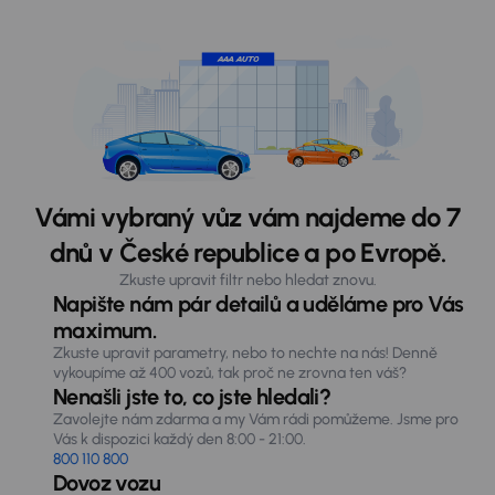
Vámi vybraný vůz vám najdeme do 7
dnů v České republice a po Evropě.
Zkuste upravit filtr nebo hledat znovu.
Napište nám pár detailů a uděláme pro Vás
maximum.
Zkuste upravit parametry, nebo to nechte na nás! Denně
vykoupíme až 400 vozů, tak proč ne zrovna ten váš?
Nenašli jste to, co jste hledali?
Zavolejte nám zdarma a my Vám rádi pomůžeme. Jsme pro
Vás k dispozici každý den 8:00 - 21:00.
800 110 800
Dovoz vozu