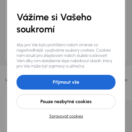
Telefon
*
Vážíme si Vašeho
+420
E-mail
*
Přeji si dostávat informace o atraktivních slevových
soukromí
nabídkách
Odeslat poptávku
Aby pro Vás bylo prohlížení našich stránek co
AURES Holdings a.s., se sídlem Dopraváků 874/15, Čimice, 184 00 Praha 8 bude
nejpohodlnější, využíváme soubory cookies. Cookies
uchovávat a zpracovávat vaše osobní údaje v souladu se zásadami ochrany a
nám slouží pro zlepšování našich služeb a zároveň
zpracování
osobních údajů
.
Vám díky nim dokážeme lépe nabídnout obsah, který
pro Vás může být zajímavý a užitečný.
Vybrali jsme pro vás
Vybíráme pro vás ty
nejlepší vozy
z naší nabídky. Každý den pro vás
Přijmout vše
vykoupíme až 400 vozů
.
Pouze nezbytné cookies
Spravovat cookies