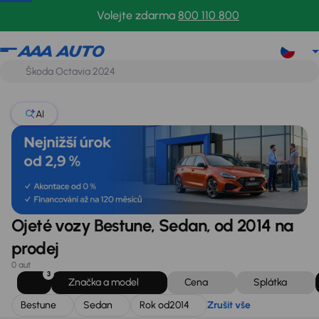
Bestune
Sedan
Rok od
2014
Zrušit vše
Volejte zdarma
800 110 800
AI
Ojeté vozy Bestune, Sedan, od 2014 na
prodej
0 aut
3
Značka a model
Cena
Splátka
Bestune
Sedan
Rok od
2014
Zrušit vše