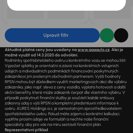
Upravit filtr
Aktuálně platné ceny jsou uvedeny na
www.aaaauto.cz
. Akci je
možné využít od 14.3.2020 do odvolání.
Podmínky spotřebitelského úvěru u konkrétního vozu se mohou lišit.
Výpočet splátky je orientační a závisí na konkrétních vstupních
údajích a individuálních podmínkách financování poskytnutých
zákazníkovi jim zvoleným obchodním partnerem. Vyšší hodnoty
RPSN mohou být důsledkem využití marketingových akcí dle výběru
zákazníka, jako např. sleva z ceny vozidla, výplata hotovosti a další
akční benefity, které může zákazník čerpat dle vlastního výběru. V
případě poskytnutí finanční služby je součástí každé smlouvy
zákonný údaj o výši RPSN a kompletní předsmluvní informace k
úvěru. AURES Holdings a.s. je samostatným zprostředkovatelem
spotřebitelského úvěru. Pokud máte zájem o konkrétní kalkulaci,
vyplňte prosím údaje ve formuláři a nechte naše finanční
specialisty, aby pro vás na míru sestavili finanční plán.
Reprezentativní příklad