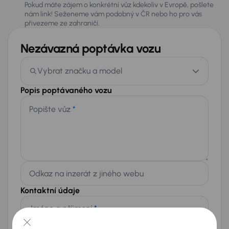
Pokud máte zájem o konkrétní vůz kdekoliv v Evropě, pošlete
nám link! Seženeme vám podobný v ČR nebo ho pro vás
přivezeme ze zahraničí.
Nezávazná poptávka vozu
Vybrat značku a model
Popis poptávaného vozu
Popište vůz
*
Odkaz na inzerát z jiného webu
Kontaktní údaje
Jméno a příjmení
*