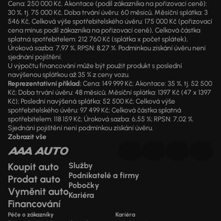
Cena: 250 000 Kč, Akontace (podíl zákazníka na pořizovací ceně):
30 %, tj. 75 000 Kč, Doba trvání úvěru: 60 měsíců, Měsíční splátka: 3
546 Kč, Celková výše spotřebitelského úvěru: 175 000 Kč (pořizovací
cena mínus podíl zákazníka na pořizovací ceně), Celková částka
splatná spotřebitelem: 212 760 Kč (splátka x počet splátek),
Úroková sazba: 7,97 %, RPSN: 8,27 %. Podmínkou získání úvěru není
sjednání pojištění.
U výpočtu financování může být použit produkt s poslední
navýšenou splátkou až 35 % z ceny vozu.
Reprezentativní příklad:
Cena: 149 999 Kč; Akontace: 35 %, tj. 52 500
Kč; Doba trvání úvěru: 48 měsíců; Měsíční splátka: 1397 Kč (47 x 1397
Kč); Poslední navýšená splátka: 52 500 Kč; Celková výše
spotřebitelského úvěru: 97 499 Kč; Celková částka splatná
spotřebitelem: 118 159 Kč; Úroková sazba: 6,55 %; RPSN: 7,02 %.
Sjednání pojištění není podmínkou získání úvěru.
Zobrazit vše
Koupit auto
Služby
Podnikatelé a firmy
Prodat auto
Pobočky
Vyměnit auto
Kariéra
Financování
Péče o zákazníky
Kariéra