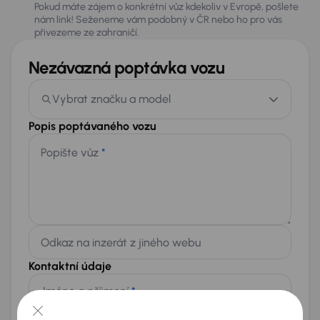
Pokud máte zájem o konkrétní vůz kdekoliv v Evropě, pošlete
nám link! Seženeme vám podobný v ČR nebo ho pro vás
přivezeme ze zahraničí.
Nezávazná poptávka vozu
Vybrat značku a model
Popis poptávaného vozu
Popište vůz
*
Odkaz na inzerát z jiného webu
Kontaktní údaje
Jméno a příjmení
*