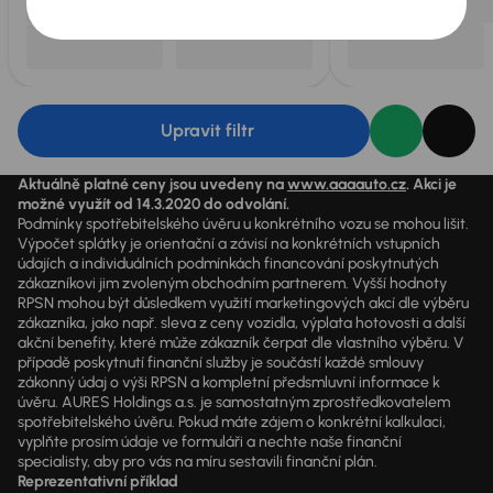
Upravit filtr
Aktuálně platné ceny jsou uvedeny na
www.aaaauto.cz
. Akci je
možné využít od 14.3.2020 do odvolání.
Podmínky spotřebitelského úvěru u konkrétního vozu se mohou lišit.
Výpočet splátky je orientační a závisí na konkrétních vstupních
údajích a individuálních podmínkách financování poskytnutých
zákazníkovi jim zvoleným obchodním partnerem. Vyšší hodnoty
RPSN mohou být důsledkem využití marketingových akcí dle výběru
zákazníka, jako např. sleva z ceny vozidla, výplata hotovosti a další
akční benefity, které může zákazník čerpat dle vlastního výběru. V
případě poskytnutí finanční služby je součástí každé smlouvy
zákonný údaj o výši RPSN a kompletní předsmluvní informace k
úvěru. AURES Holdings a.s. je samostatným zprostředkovatelem
spotřebitelského úvěru. Pokud máte zájem o konkrétní kalkulaci,
vyplňte prosím údaje ve formuláři a nechte naše finanční
specialisty, aby pro vás na míru sestavili finanční plán.
Reprezentativní příklad