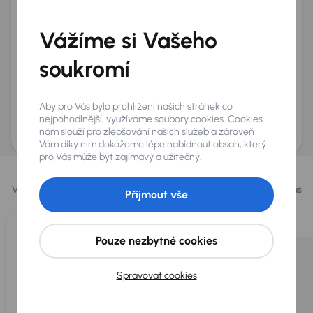
Telefon
*
Vážíme si Vašeho
+420
E-mail
*
Přeji si dostávat informace o atraktivních slevových
soukromí
nabídkách
Odeslat poptávku
Aby pro Vás bylo prohlížení našich stránek co
AURES Holdings a.s., se sídlem Dopraváků 874/15, Čimice, 184 00 Praha 8 bude
nejpohodlnější, využíváme soubory cookies. Cookies
uchovávat a zpracovávat vaše osobní údaje v souladu se zásadami ochrany a
nám slouží pro zlepšování našich služeb a zároveň
zpracování
osobních údajů
.
Vám díky nim dokážeme lépe nabídnout obsah, který
pro Vás může být zajímavý a užitečný.
Vybrali jsme pro vás
Vybíráme pro vás ty
nejlepší vozy
z naší nabídky. Každý den pro vás
Přijmout vše
vykoupíme až 400 vozů
.
Pouze nezbytné cookies
Spravovat cookies