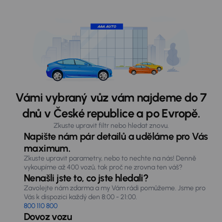
Vámi vybraný vůz vám najdeme do 7
dnů v České republice a po Evropě.
Zkuste upravit filtr nebo hledat znovu.
Napište nám pár detailů a uděláme pro Vás
maximum.
Zkuste upravit parametry, nebo to nechte na nás! Denně
vykoupíme až 400 vozů, tak proč ne zrovna ten váš?
Nenašli jste to, co jste hledali?
Zavolejte nám zdarma a my Vám rádi pomůžeme. Jsme pro
Vás k dispozici každý den 8:00 - 21:00.
800 110 800
Dovoz vozu