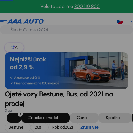
Bestune
Bus
Rok od
2021
Zrušit vše
Volejte zdarma
800 110 800
AI
Ojeté vozy Bestune, Bus, od 2021 na
prodej
0 aut
3
Značka a model
Cena
Splátka
Bestune
Bus
Rok od
2021
Zrušit vše