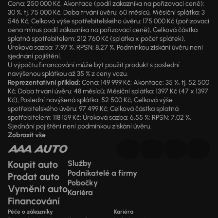
Cena: 250 000 Kč, Akontace (podíl zákazníka na pořizovací ceně):
30 %, tj. 75 000 Kč, Doba trvání úvěru: 60 měsíců, Měsíční splátka: 3
546 Kč, Celková výše spotřebitelského úvěru: 175 000 Kč (pořizovací
cena mínus podíl zákazníka na pořizovací ceně), Celková částka
splatná spotřebitelem: 212 760 Kč (splátka x počet splátek),
Úroková sazba: 7,97 %, RPSN: 8,27 %. Podmínkou získání úvěru není
sjednání pojištění.
U výpočtu financování může být použit produkt s poslední
navýšenou splátkou až 35 % z ceny vozu.
Reprezentativní příklad:
Cena: 149 999 Kč; Akontace: 35 %, tj. 52 500
Kč; Doba trvání úvěru: 48 měsíců; Měsíční splátka: 1397 Kč (47 x 1397
Kč); Poslední navýšená splátka: 52 500 Kč; Celková výše
spotřebitelského úvěru: 97 499 Kč; Celková částka splatná
spotřebitelem: 118 159 Kč; Úroková sazba: 6,55 %; RPSN: 7,02 %.
Sjednání pojištění není podmínkou získání úvěru.
Zobrazit vše
Koupit auto
Služby
Podnikatelé a firmy
Prodat auto
Pobočky
Vyměnit auto
Kariéra
Financování
Péče o zákazníky
Kariéra