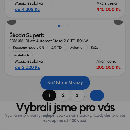
Měsíční splátka
Akční cena
od 4 208 Kč
440 000 Kč
Zlevněno o 10 000 Kč
Škoda Superb
2016
316 101 km
Automat
Diesel
2.0 TDI
110 kW
Koupeno nové v ČR
2.0 TDI
Automat
Kůže
+6 dalších
Měsíční splátka
Akční cena
od 2 020 Kč
200 000 Kč
Načíst další vozy
...
1
2
3
Vybrali jsme pro vás
Vybíráme pro vás ty
nejlepší vozy
z naší nabídky. Každý den pro vás
vykoupíme až 400 vozů
.