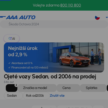
Sedan
Rok od
2006
Zrušit vše
Volejte zdarma
800 110 800
AI
Ojeté vozy Sedan, od 2006 na prodej
546 aut
2
Značka a model
Cena
Splátka
Sedan
Rok od
2006
Zrušit vše
Nově v nabídce