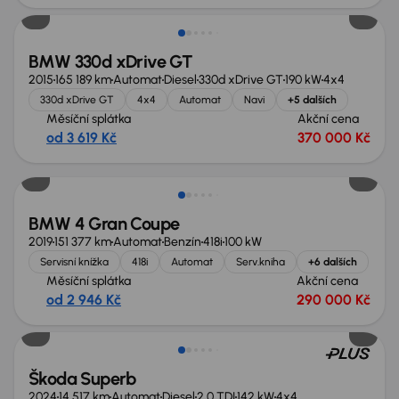
BMW 330d xDrive GT
2015
165 189 km
Automat
Diesel
330d xDrive GT
190 kW
4x4
330d xDrive GT
4x4
Automat
Navi
+5 dalších
Měsíční splátka
Akční cena
od 3 619 Kč
370 000 Kč
Zlevněno o 50 000 Kč
BMW 4 Gran Coupe
2019
151 377 km
Automat
Benzín
418i
100 kW
Servisní knížka
418i
Automat
Serv.kniha
+6 dalších
Měsíční splátka
Akční cena
od 2 946 Kč
290 000 Kč
Zlevněno o 100 000 Kč
Škoda Superb
2024
14 517 km
Automat
Diesel
2.0 TDI
142 kW
4x4