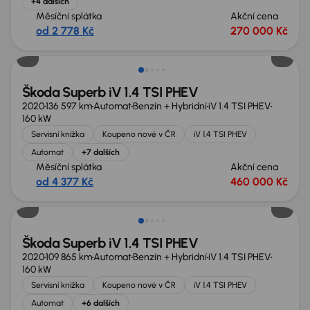
+4 dalších
Měsíční splátka
Akční cena
od 2 778 Kč
270 000 Kč
Nově v nabídce
Škoda Superb iV 1.4 TSI PHEV
2020
136 597 km
Automat
Benzín + Hybridní
iV 1.4 TSI PHEV
160 kW
Servisní knížka
Koupeno nové v ČR
iV 1.4 TSI PHEV
Automat
+7 dalších
Měsíční splátka
Akční cena
od 4 377 Kč
460 000 Kč
Škoda Superb iV 1.4 TSI PHEV
2020
109 865 km
Automat
Benzín + Hybridní
iV 1.4 TSI PHEV
160 kW
Servisní knížka
Koupeno nové v ČR
iV 1.4 TSI PHEV
Automat
+6 dalších