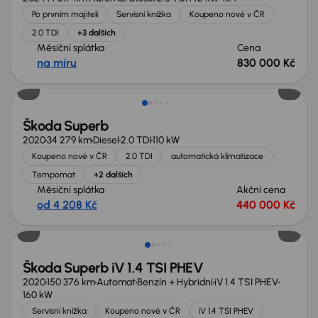
Po prvním majiteli
Servisní knížka
Koupeno nové v ČR
2.0 TDI
+3 dalších
Měsíční splátka
Cena
na míru
830 000 Kč
Škoda Superb
2020
34 279 km
Diesel
2.0 TDI
110 kW
Koupeno nové v ČR
2.0 TDI
automatická klimatizace
Tempomat
+2 dalších
Měsíční splátka
Akční cena
od 4 208 Kč
440 000 Kč
Zlevněno o 30 000 Kč
Škoda Superb iV 1.4 TSI PHEV
2020
150 376 km
Automat
Benzín + Hybridní
iV 1.4 TSI PHEV
160 kW
Servisní knížka
Koupeno nové v ČR
iV 1.4 TSI PHEV