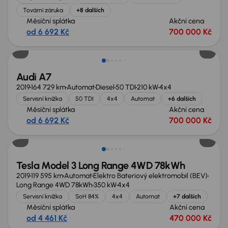
Tovární záruka
+8 dalších
Měsíční splátka
Akční cena
od 6 692 Kč
700 000 Kč
Zlevněno o 20 000 Kč
Audi A7
2019
164 729 km
Automat
Diesel
50 TDI
210 kW
4x4
Servisní knížka
50 TDI
4x4
Automat
+6 dalších
Měsíční splátka
Akční cena
od 6 692 Kč
700 000 Kč
Zlevněno o 10 000 Kč
Tesla Model 3 Long Range 4WD 78kWh
2019
119 595 km
Automat
Elektro Bateriový elektromobil (BEV)
Long Range 4WD 78kWh
350 kW
4x4
Servisní knížka
SoH 84%
4x4
Automat
+7 dalších
Měsíční splátka
Akční cena
od 4 461 Kč
470 000 Kč