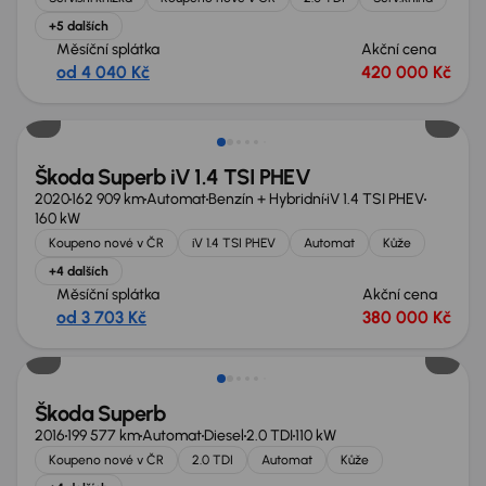
+5 dalších
Měsíční splátka
Akční cena
od 4 040 Kč
420 000 Kč
Zlevněno o 20 000 Kč
Škoda Superb iV 1.4 TSI PHEV
2020
162 909 km
Automat
Benzín + Hybridní
iV 1.4 TSI PHEV
160 kW
Koupeno nové v ČR
iV 1.4 TSI PHEV
Automat
Kůže
+4 dalších
Měsíční splátka
Akční cena
od 3 703 Kč
380 000 Kč
Zlevněno o 20 000 Kč
Škoda Superb
2016
199 577 km
Automat
Diesel
2.0 TDI
110 kW
Koupeno nové v ČR
2.0 TDI
Automat
Kůže