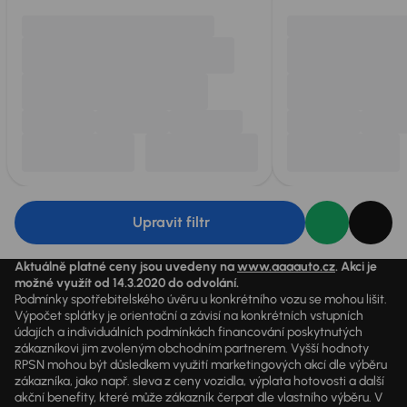
Upravit filtr
Aktuálně platné ceny jsou uvedeny na
www.aaaauto.cz
. Akci je
možné využít od 14.3.2020 do odvolání.
Podmínky spotřebitelského úvěru u konkrétního vozu se mohou lišit.
Výpočet splátky je orientační a závisí na konkrétních vstupních
údajích a individuálních podmínkách financování poskytnutých
zákazníkovi jim zvoleným obchodním partnerem. Vyšší hodnoty
RPSN mohou být důsledkem využití marketingových akcí dle výběru
zákazníka, jako např. sleva z ceny vozidla, výplata hotovosti a další
akční benefity, které může zákazník čerpat dle vlastního výběru. V