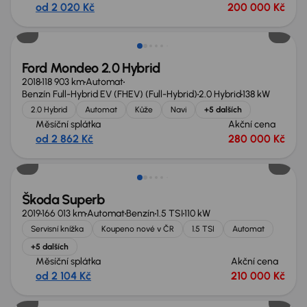
od 2 020 Kč
200 000 Kč
Zlevněno o 10 000 Kč
Ford Mondeo 2.0 Hybrid
2018
118 903 km
Automat
Benzín Full-Hybrid EV (FHEV) (Full-Hybrid)
2.0 Hybrid
138 kW
2.0 Hybrid
Automat
Kůže
Navi
+5 dalších
Měsíční splátka
Akční cena
od 2 862 Kč
280 000 Kč
Škoda Superb
2019
166 013 km
Automat
Benzín
1.5 TSI
110 kW
Servisní knížka
Koupeno nové v ČR
1.5 TSI
Automat
+5 dalších
Měsíční splátka
Akční cena
od 2 104 Kč
210 000 Kč