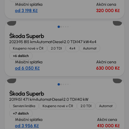
Měsíční splátka
Akční cena
od 3 198 Kč
320 000 Kč
Zlevněno o 30 000 Kč
Škoda Superb
2023
95 815 km
Automat
Diesel
2.0 TDI
147 kW
4x4
Koupeno nové v ČR
2.0 TDI
4x4
Automat
+6 dalších
Měsíční splátka
Akční cena
od 6 050 Kč
630 000 Kč
Škoda Superb
2019
151 471 km
Automat
Diesel
2.0 TDI
140 kW
Servisní knížka
Koupeno nové v ČR
2.0 TDI
Automat
+7 dalších
Měsíční splátka
Akční cena
od 3 956 Kč
410 000 Kč