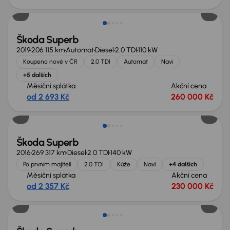
Škoda Superb
2019
206 115 km
Automat
Diesel
2.0 TDI
110 kW
Koupeno nové v ČR
2.0 TDI
Automat
Navi
+5 dalších
Měsíční splátka
Akční cena
od 2 693 Kč
260 000 Kč
Škoda Superb
2016
269 317 km
Diesel
2.0 TDI
140 kW
Po prvním majiteli
2.0 TDI
Kůže
Navi
+4 dalších
Měsíční splátka
Akční cena
od 2 357 Kč
230 000 Kč