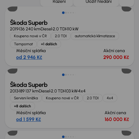
Řazení
Uložit hledání
Škoda Superb
2019
136 240 km
Diesel
2.0 TDI
110 kW
Koupeno nové v ČR
2.0 TDI
automatická klimatizace
Tempomat
+1 dalších
Měsíční splátka
Akční cena
od 2 946 Kč
290 000 Kč
Zlevněno o 30 000 Kč
Škoda Superb
2013
189 137 km
Diesel
2.0 TDI
103 kW
4x4
Servisní knížka
Koupeno nové v ČR
2.0 TDI
4x4
+8 dalších
Měsíční splátka
Akční cena
od 1 599 Kč
160 000 Kč