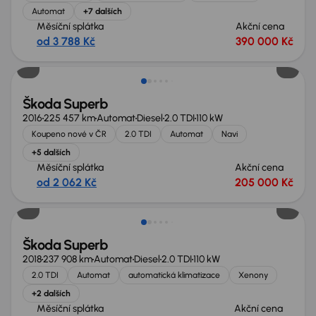
Automat
+7 dalších
Měsíční splátka
Akční cena
od 3 788 Kč
390 000 Kč
Škoda Superb
2016
225 457 km
Automat
Diesel
2.0 TDI
110 kW
Koupeno nové v ČR
2.0 TDI
Automat
Navi
+5 dalších
Měsíční splátka
Akční cena
od 2 062 Kč
205 000 Kč
Možnost odpočtu DPH
Škoda Superb
2018
237 908 km
Automat
Diesel
2.0 TDI
110 kW
2.0 TDI
Automat
automatická klimatizace
Xenony
+2 dalších
Měsíční splátka
Akční cena