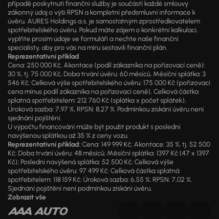
případě poskytnutí finanční služby je součástí každé smlouvy
zákonný údaj o výši RPSN a kompletní předsmluvní informace k
úvěru. AURES Holdings a.s. je samostatným zprostředkovatelem
spotřebitelského úvěru. Pokud máte zájem o konkrétní kalkulaci,
vyplňte prosím údaje ve formuláři a nechte naše finanční
specialisty, aby pro vás na míru sestavili finanční plán.
Reprezentativní příklad
Cena: 250 000 Kč, Akontace (podíl zákazníka na pořizovací ceně):
30 %, tj. 75 000 Kč, Doba trvání úvěru: 60 měsíců, Měsíční splátka: 3
546 Kč, Celková výše spotřebitelského úvěru: 175 000 Kč (pořizovací
cena mínus podíl zákazníka na pořizovací ceně), Celková částka
splatná spotřebitelem: 212 760 Kč (splátka x počet splátek),
Úroková sazba: 7,97 %, RPSN: 8,27 %. Podmínkou získání úvěru není
sjednání pojištění.
U výpočtu financování může být použit produkt s poslední
navýšenou splátkou až 35 % z ceny vozu.
Reprezentativní příklad:
Cena: 149 999 Kč; Akontace: 35 %, tj. 52 500
Kč; Doba trvání úvěru: 48 měsíců; Měsíční splátka: 1397 Kč (47 x 1397
Kč); Poslední navýšená splátka: 52 500 Kč; Celková výše
spotřebitelského úvěru: 97 499 Kč; Celková částka splatná
spotřebitelem: 118 159 Kč; Úroková sazba: 6,55 %; RPSN: 7,02 %.
Sjednání pojištění není podmínkou získání úvěru.
Zobrazit vše