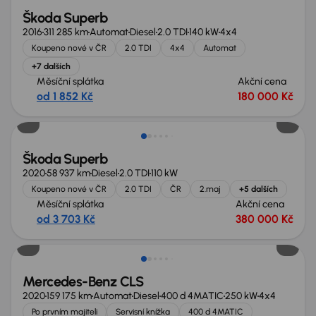
Škoda Superb
2016
311 285 km
Automat
Diesel
2.0 TDI
140 kW
4x4
Koupeno nové v ČR
2.0 TDI
4x4
Automat
+7 dalších
Měsíční splátka
Akční cena
od 1 852 Kč
180 000 Kč
Zlevněno o 10 000 Kč
Škoda Superb
2020
58 937 km
Diesel
2.0 TDI
110 kW
Koupeno nové v ČR
2.0 TDI
ČR
2.maj
+5 dalších
Měsíční splátka
Akční cena
od 3 703 Kč
380 000 Kč
Možnost odpočtu DPH
Mercedes-Benz CLS
2020
159 175 km
Automat
Diesel
400 d 4MATIC
250 kW
4x4
Po prvním majiteli
Servisní knížka
400 d 4MATIC