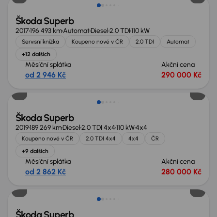
Škoda Superb
2017
196 493 km
Automat
Diesel
2.0 TDI
110 kW
Servisní knížka
Koupeno nové v ČR
2.0 TDI
Automat
+12 dalších
Měsíční splátka
Akční cena
od 2 946 Kč
290 000 Kč
Možnost odpočtu DPH
Škoda Superb
2019
189 269 km
Diesel
2.0 TDI 4x4
110 kW
4x4
Koupeno nové v ČR
2.0 TDI 4x4
4x4
ČR
+9 dalších
Měsíční splátka
Akční cena
od 2 862 Kč
280 000 Kč
Zlevněno o 10 000 Kč
Škoda Superb