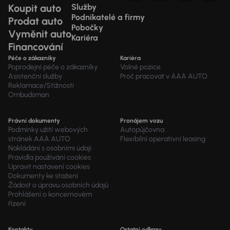
Koupit auto
Služby
Podnikatelé a firmy
Prodat auto
Pobočky
Vyměnit auto
Kariéra
Financování
Péče o zákazníky
Kariéra
Poprodejní péče o zákazníky
Volné pozice
Asistenční služby
Proč pracovat v AAA AUTO
Reklamace/Stížnosti
Ombudsman
Právní dokumenty
Pronájem vozu
Podmínky užití webových
Autopůjčovna
stránek AAA AUTO
Flexibilní operativní leasing
Nakládání s osobními údaji
Pravidla používání cookies
Upravit nastavení cookies
Dokumenty ke stažení
Žádost o úpravu osobních údajů
Prohlášení o koncernovém
řízení
Kontakty
Ostatní odkazy