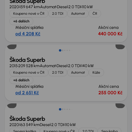
Škoda Superb
2020
159 647 km
Automat
Diesel
2.0 TDI
110 kW
Koupeno nové v ČR
2.0 TDI
Automat
ČR
+6 dalších
Měsíční splátka
Akční cena
od 4 208 Kč
440 000 Kč
Zlevněno o 15 000 Kč
Škoda Superb
2015
209 528 km
Automat
Diesel
2.0 TDI
140 kW
Koupeno nové v ČR
2.0 TDI
Automat
Kůže
+6 dalších
Měsíční splátka
Akční cena
od 2 651 Kč
255 000 Kč
Škoda Superb
2020
163 549 km
Diesel
2.0 TDI
110 kW
Servisní knížka
Koupeno nové v ČR
2.0 TDI
Serv.kniha