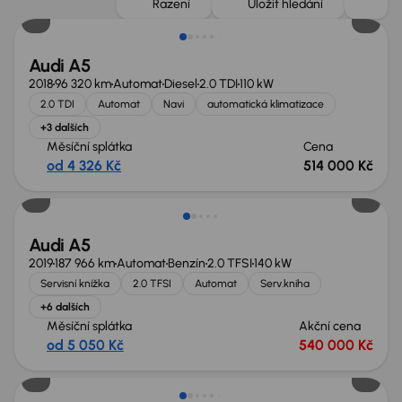
Řazení
Uložit hledání
Audi A5
2018
96 320 km
Automat
Diesel
2.0 TDI
110 kW
2.0 TDI
Automat
Navi
automatická klimatizace
+3 dalších
Měsíční splátka
Cena
od 4 326 Kč
514 000 Kč
Možnost odpočtu DPH
Audi A5
2019
187 966 km
Automat
Benzín
2.0 TFSI
140 kW
Servisní knížka
2.0 TFSI
Automat
Serv.kniha
+6 dalších
Měsíční splátka
Akční cena
od 5 050 Kč
540 000 Kč