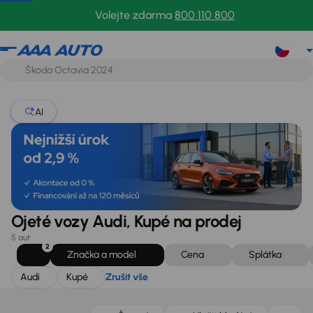
Audi
Kupé
Zrušit vše
Volejte zdarma
800 110 800
AI
Ojeté vozy Audi, Kupé na prodej
5 aut
2
Značka a model
Cena
Splátka
Audi
Kupé
Zrušit vše