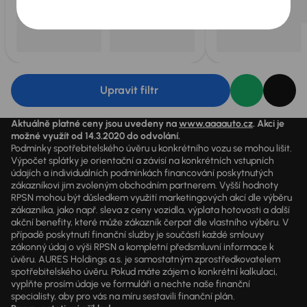
Upravit filtr
Aktuálně platné ceny jsou uvedeny na
www.aaaauto.cz
. Akci je
možné využít od 14.3.2020 do odvolání.
Podmínky spotřebitelského úvěru u konkrétního vozu se mohou lišit.
Výpočet splátky je orientační a závisí na konkrétních vstupních
údajích a individuálních podmínkách financování poskytnutých
zákazníkovi jim zvoleným obchodním partnerem. Vyšší hodnoty
RPSN mohou být důsledkem využití marketingových akcí dle výběru
zákazníka, jako např. sleva z ceny vozidla, výplata hotovosti a další
akční benefity, které může zákazník čerpat dle vlastního výběru. V
případě poskytnutí finanční služby je součástí každé smlouvy
zákonný údaj o výši RPSN a kompletní předsmluvní informace k
úvěru. AURES Holdings a.s. je samostatným zprostředkovatelem
spotřebitelského úvěru. Pokud máte zájem o konkrétní kalkulaci,
vyplňte prosím údaje ve formuláři a nechte naše finanční
specialisty, aby pro vás na míru sestavili finanční plán.