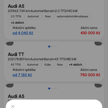
Audi A5
2019
65 734 km
Automat
Benzín
2.0 TFSI
140 kW
2.0 TFSI
Automat
Navi
automatická klimatizace
+2 dalších
Měsíční splátka
Akční cena
od 4 040 Kč
430 000 Kč
Audi TT
2021
78 859 km
Automat
Benzín
45 TFSI
180 kW
45 TFSI
Automat
Kůže
Navi
+4 dalších
Měsíční splátka
Akční cena
od 7 150 Kč
750 000 Kč
Audi A5
2009
202 576 km
Benzín
2.0 TFSI
155 kW
2.0 TFSI
Xenony
automatická klimatizace