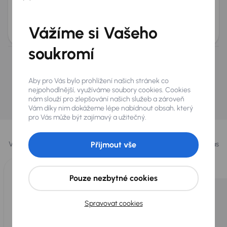
Park. senzory
Měsíční splátka
Akční cena
Vážíme si Vašeho
od 1 226 Kč
115 000 Kč
soukromí
Nevybrali jste si? Nevadí, na našich pobočkách na
Slovensku a v Polsku můžeme mít podobné vozy,
Aby pro Vás bylo prohlížení našich stránek co
které hledáte.
nejpohodlnější, využíváme soubory cookies. Cookies
nám slouží pro zlepšování našich služeb a zároveň
Najít podobný vůz
Vám díky nim dokážeme lépe nabídnout obsah, který
pro Vás může být zajímavý a užitečný.
Vybrali jsme pro vás
Přijmout vše
Vybíráme pro vás ty
nejlepší vozy
z naší nabídky. Každý den pro vás
vykoupíme až 400 vozů
.
Pouze nezbytné cookies
Spravovat cookies