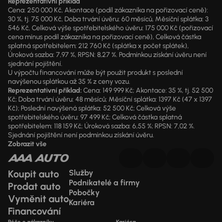
Reprezentativní příklad
Cena: 250 000 Kč, Akontace (podíl zákazníka na pořizovací ceně):
30 %, tj. 75 000 Kč, Doba trvání úvěru: 60 měsíců, Měsíční splátka: 3
546 Kč, Celková výše spotřebitelského úvěru: 175 000 Kč (pořizovací
cena mínus podíl zákazníka na pořizovací ceně), Celková částka
splatná spotřebitelem: 212 760 Kč (splátka x počet splátek),
Úroková sazba: 7,97 %, RPSN: 8,27 %. Podmínkou získání úvěru není
sjednání pojištění.
U výpočtu financování může být použit produkt s poslední
navýšenou splátkou až 35 % z ceny vozu.
Reprezentativní příklad:
Cena: 149 999 Kč; Akontace: 35 %, tj. 52 500
Kč; Doba trvání úvěru: 48 měsíců; Měsíční splátka: 1397 Kč (47 x 1397
Kč); Poslední navýšená splátka: 52 500 Kč; Celková výše
spotřebitelského úvěru: 97 499 Kč; Celková částka splatná
spotřebitelem: 118 159 Kč; Úroková sazba: 6,55 %; RPSN: 7,02 %.
Sjednání pojištění není podmínkou získání úvěru.
Zobrazit vše
Koupit auto
Služby
Podnikatelé a firmy
Prodat auto
Pobočky
Vyměnit auto
Kariéra
Financování