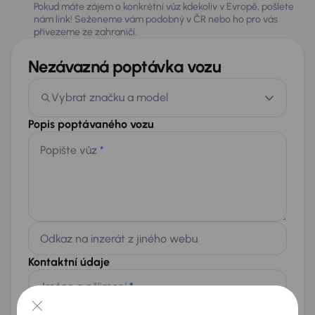
Pokud máte zájem o konkrétní vůz kdekoliv v Evropě, pošlete
nám link! Seženeme vám podobný v ČR nebo ho pro vás
přivezeme ze zahraničí.
Nezávazná poptávka vozu
Vybrat značku a model
Popis poptávaného vozu
Popište vůz
*
Odkaz na inzerát z jiného webu
Kontaktní údaje
Jméno a příjmení
*