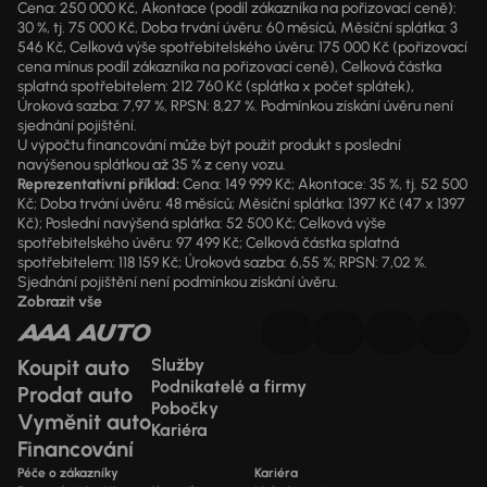
Cena: 250 000 Kč, Akontace (podíl zákazníka na pořizovací ceně):
30 %, tj. 75 000 Kč, Doba trvání úvěru: 60 měsíců, Měsíční splátka: 3
546 Kč, Celková výše spotřebitelského úvěru: 175 000 Kč (pořizovací
cena mínus podíl zákazníka na pořizovací ceně), Celková částka
splatná spotřebitelem: 212 760 Kč (splátka x počet splátek),
Úroková sazba: 7,97 %, RPSN: 8,27 %. Podmínkou získání úvěru není
sjednání pojištění.
U výpočtu financování může být použit produkt s poslední
navýšenou splátkou až 35 % z ceny vozu.
Reprezentativní příklad:
Cena: 149 999 Kč; Akontace: 35 %, tj. 52 500
Kč; Doba trvání úvěru: 48 měsíců; Měsíční splátka: 1397 Kč (47 x 1397
Kč); Poslední navýšená splátka: 52 500 Kč; Celková výše
spotřebitelského úvěru: 97 499 Kč; Celková částka splatná
spotřebitelem: 118 159 Kč; Úroková sazba: 6,55 %; RPSN: 7,02 %.
Sjednání pojištění není podmínkou získání úvěru.
Zobrazit vše
Koupit auto
Služby
Podnikatelé a firmy
Prodat auto
Pobočky
Vyměnit auto
Kariéra
Financování
Péče o zákazníky
Kariéra