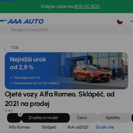
Alfa Romeo
Sklápěč
Rok od
2021
Zrušit vše
Volejte zdarma
800 110 800
AI
Ojeté vozy Alfa Romeo, Sklápěč, od
2021 na prodej
0 aut
3
Značka a model
Cena
Splátka
Alfa Romeo
Sklápěč
Rok od
2021
Zrušit vše