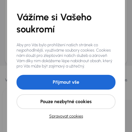
Telefon
*
Vážíme si Vašeho
+420
E-mail
*
Přeji si dostávat informace o atraktivních slevových
soukromí
nabídkách
Odeslat poptávku
Aby pro Vás bylo prohlížení našich stránek co
AURES Holdings a.s., se sídlem Dopraváků 874/15, Čimice, 184 00 Praha 8 bude
nejpohodlnější, využíváme soubory cookies. Cookies
uchovávat a zpracovávat vaše osobní údaje v souladu se zásadami ochrany a
nám slouží pro zlepšování našich služeb a zároveň
zpracování
osobních údajů
.
Vám díky nim dokážeme lépe nabídnout obsah, který
pro Vás může být zajímavý a užitečný.
Vybrali jsme pro vás
Vybíráme pro vás ty
nejlepší vozy
z naší nabídky. Každý den pro vás
Přijmout vše
vykoupíme až 400 vozů
.
Pouze nezbytné cookies
Spravovat cookies