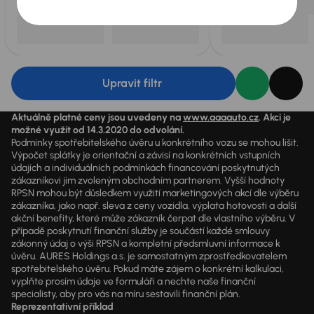
Upravit filtr
Aktuálně platné ceny jsou uvedeny na
www.aaaauto.cz
. Akci je
možné využít od 14.3.2020 do odvolání.
Podmínky spotřebitelského úvěru u konkrétního vozu se mohou lišit.
Výpočet splátky je orientační a závisí na konkrétních vstupních
údajích a individuálních podmínkách financování poskytnutých
zákazníkovi jim zvoleným obchodním partnerem. Vyšší hodnoty
RPSN mohou být důsledkem využití marketingových akcí dle výběru
zákazníka, jako např. sleva z ceny vozidla, výplata hotovosti a další
akční benefity, které může zákazník čerpat dle vlastního výběru. V
případě poskytnutí finanční služby je součástí každé smlouvy
zákonný údaj o výši RPSN a kompletní předsmluvní informace k
úvěru. AURES Holdings a.s. je samostatným zprostředkovatelem
spotřebitelského úvěru. Pokud máte zájem o konkrétní kalkulaci,
vyplňte prosím údaje ve formuláři a nechte naše finanční
specialisty, aby pro vás na míru sestavili finanční plán.
Reprezentativní příklad