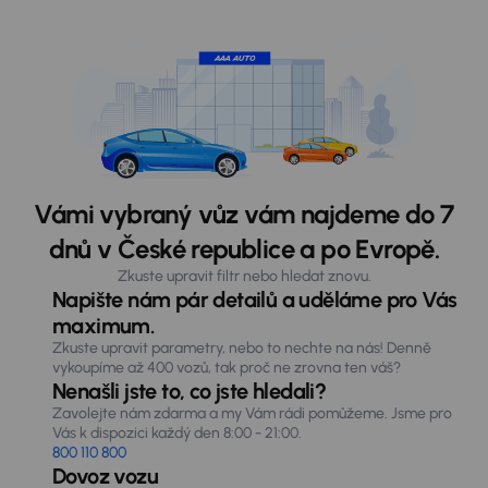
Vámi vybraný vůz vám najdeme do 7
dnů v České republice a po Evropě.
Zkuste upravit filtr nebo hledat znovu.
Napište nám pár detailů a uděláme pro Vás
maximum.
Zkuste upravit parametry, nebo to nechte na nás! Denně
vykoupíme až 400 vozů, tak proč ne zrovna ten váš?
Nenašli jste to, co jste hledali?
Zavolejte nám zdarma a my Vám rádi pomůžeme. Jsme pro
Vás k dispozici každý den 8:00 - 21:00.
800 110 800
Dovoz vozu