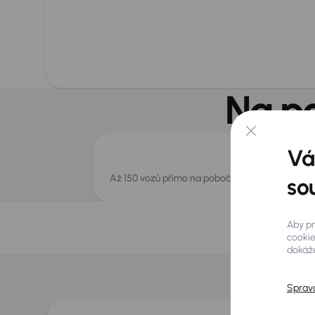
Na po
Vá
Až 150 vozů přímo na pobočce
so
Aby pr
cookie
dokáže
Sprav