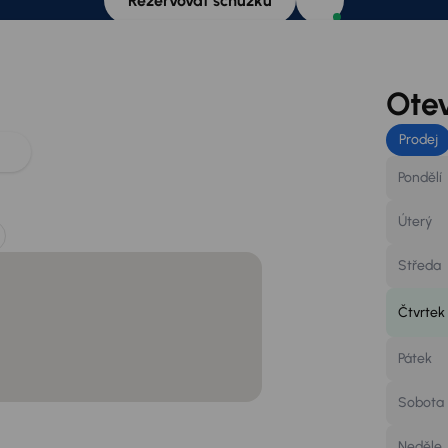
Rezervovat schůzku
Otev
Prodej
Pondělí
Úterý
Středa
Čtvrtek
Pátek
Sobota
Neděle