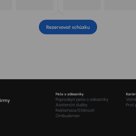
Rezervovat schůzku
Péče o zákazníky
Karié
Poprodejní péče o zákazníky
Voln
firmy
Asistenční služby
Proč
Reklamace/Stížnosti
Ombudsman