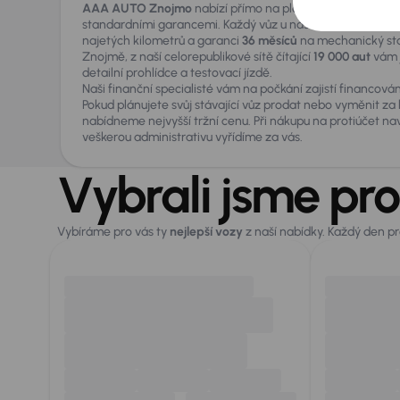
AAA AUTO Znojmo
nabízí přímo na ploše výběr z
150 pr
standardními garancemi. Každý vůz u nás získává doživotní
najetých kilometrů a garanci
36 měsíců
na mechanický sta
Znojmě, z naší celorepublikové sítě čítající
19 000 aut
vám j
detailní prohlídce a testovací jízdě.
Naši finanční specialisté vám na počkání zajistí financován
Pokud plánujete svůj stávající vůz prodat nebo vyměnit za
nabídneme nejvyšší tržní cenu. Při nákupu na protiúčet na
veškerou administrativu vyřídíme za vás.
Vybrali jsme pro
Vybíráme pro vás ty
nejlepší vozy
z naší nabídky. Každý den p