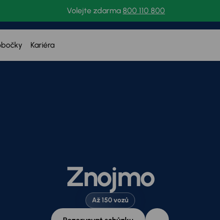
Volejte zdarma
800 110 800
obočky
Kariéra
Znojmo
Až 150 vozů