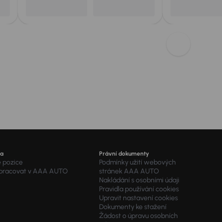
ra
Právní dokumenty
é pozice
Podmínky užití webových
 pracovat v AAA AUTO
stránek AAA AUTO
Nakládání s osobními údaji
Pravidla používání cookies
Upravit nastavení cookies
Dokumenty ke stažení
Žádost o úpravu osobních