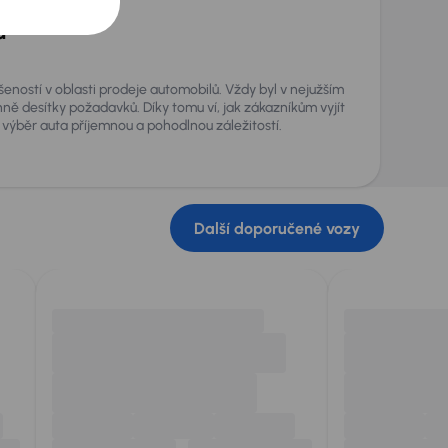
a
šeností v oblasti prodeje automobilů. Vždy byl v nejužším
nně desítky požadavků. Díky tomu ví, jak zákazníkům vyjít
 výběr auta příjemnou a pohodlnou záležitostí.
Další doporučené vozy