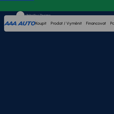
Pobočky
Znojmo
Koupit
Prodat / Vyměnit
Financovat
P