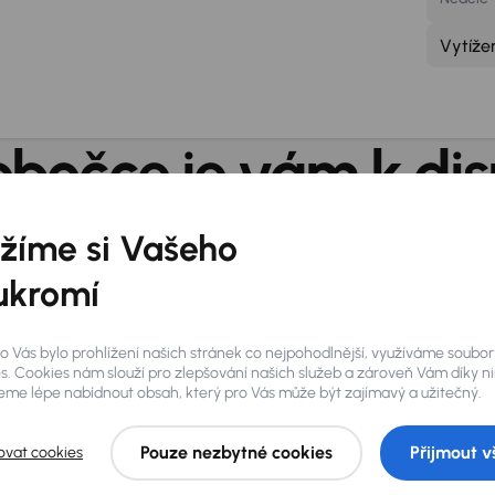
Vytíže
bočce je vám k dis
žíme si Vašeho
WiFi připojení zdarma
Pa
ukromí
Galerie
o Vás bylo prohlížení našich stránek co nejpohodlnější, využíváme soubor
s. Cookies nám slouží pro zlepšování našich služeb a zároveň Vám díky n
me lépe nabídnout obsah, který pro Vás může být zajímavý a užitečný.
O pobočce
Pouze nezbytné cookies
Přijmout v
ovat cookies