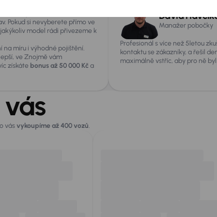
ověřených vozů
se všemi
 záruku původu, certifikát
David Havelk
v. Pokud si nevyberete přímo ve
Manažer pobočky
akýkoliv model rádi přivezeme k
Profesionál s více než 5letou zku
í na míru i výhodné pojištění.
kontaktu se zákazníky, a řešil de
 lepší, ve Znojmě vám
maximálně vstříc, aby pro ně byl
víc získáte
bonus až 50 000 Kč
a
 vás
ro vás
vykoupíme až 400 vozů
.