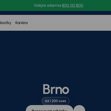
Volejte zdarma
800 110 800
obočky
Kariéra
Brno
Až 1 200 vozů