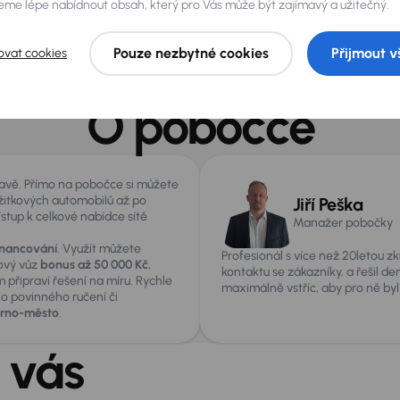
ích aut
me lépe nabídnout obsah, který pro Vás může být zajímavý a užitečný.
Galerie
Pouze nezbytné cookies
Přijmout v
ovat cookies
O pobočce
avě. Přímo na pobočce si můžete
užitkových automobilů až po
Jiří Peška
stup k celkové nabídce sítě
Manažer pobočky
inancování
. Využít můžete
Profesionál s více než 20letou z
nový vůz
bonus až 50 000 Kč.
kontaktu se zákazníky, a řešil de
 připraví řešení na míru. Rychle
maximálně vstříc, aby pro ně byl
o povinného ručení či
Brno-město
.
 vás