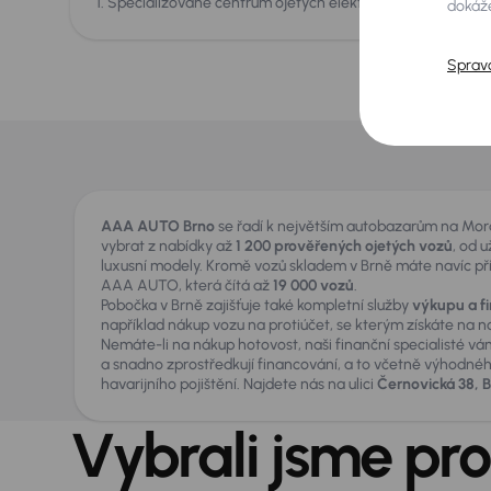
1. Specializované centrum ojetých elektromobilů a hybridn
dokáže
Sprav
AAA AUTO Brno
se řadí k největším autobazarům na Mor
vybrat z nabídky až
1 200 prověřených ojetých vozů
, od 
luxusní modely. Kromě vozů skladem v Brně máte navíc pří
AAA AUTO, která čítá až
19 000 vozů
.
Pobočka v Brně zajišťuje také kompletní služby
výkupu a f
například nákup vozu na protiúčet, se kterým získáte na 
Nemáte-li na nákup hotovost, naši finanční specialisté vám
a snadno zprostředkují financování, a to včetně výhodnéh
havarijního pojištění. Najdete nás na ulici
Černovická 38, 
Vybrali jsme pro