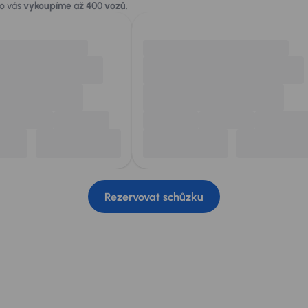
ro vás
vykoupíme až 400 vozů
.
Rezervovat schůzku