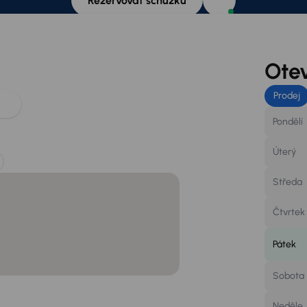
Rezervovat schůzku
Otev
Prodej
Pondělí
Úterý
Středa
Čtvrtek
Pátek
Sobota
Neděle