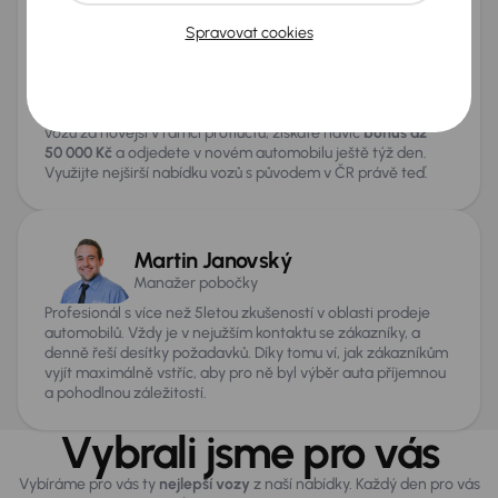
celorepublikové sítě
19 000 aut
vám jakýkoliv vůz rádi
Spravovat cookies
přivezeme k detailní prohlídce a testovací jízdě.
Na pobočce v Plzni vyřídíte vše na jednom místě – od
výhodného financování a pojištění až po rychlý výkup
vašeho starého vozu za nejvyšší tržní cenu. Jsme tu pro vás
7 dní v týdnu
. Pokud se rozhodnete pro výměnu starého
vozu za novější v rámci protiúčtu, získáte navíc
bonus až
50 000 Kč
a odjedete v novém automobilu ještě týž den.
Využijte nejširší nabídku vozů s původem v ČR právě teď.
Martin Janovský
Manažer pobočky
Profesionál s více než 5letou zkušeností v oblasti prodeje
automobilů. Vždy je v nejužším kontaktu se zákazníky, a
denně řeší desítky požadavků. Díky tomu ví, jak zákazníkům
vyjít maximálně vstříc, aby pro ně byl výběr auta příjemnou
a pohodlnou záležitostí.
Vybrali jsme pro vás
Vybíráme pro vás ty
nejlepší vozy
z naší nabídky. Každý den pro vás