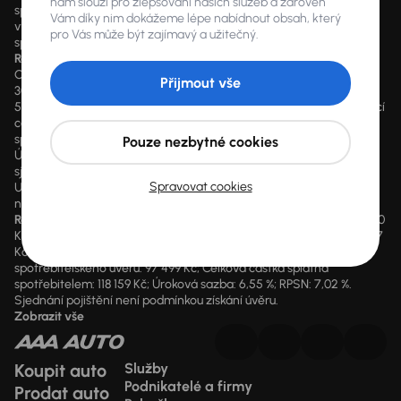
nám slouží pro zlepšování našich služeb a zároveň
spotřebitelského úvěru. Pokud máte zájem o konkrétní kalkulaci,
Vám díky nim dokážeme lépe nabídnout obsah, který
vyplňte prosím údaje ve formuláři a nechte naše finanční
pro Vás může být zajímavý a užitečný.
specialisty, aby pro vás na míru sestavili finanční plán.
Reprezentativní příklad
Cena: 250 000 Kč, Akontace (podíl zákazníka na pořizovací ceně):
Přijmout vše
30 %, tj. 75 000 Kč, Doba trvání úvěru: 60 měsíců, Měsíční splátka: 3
546 Kč, Celková výše spotřebitelského úvěru: 175 000 Kč (pořizovací
cena mínus podíl zákazníka na pořizovací ceně), Celková částka
splatná spotřebitelem: 212 760 Kč (splátka x počet splátek),
Pouze nezbytné cookies
Úroková sazba: 7,97 %, RPSN: 8,27 %. Podmínkou získání úvěru není
sjednání pojištění.
Spravovat cookies
U výpočtu financování může být použit produkt s poslední
navýšenou splátkou až 35 % z ceny vozu.
Reprezentativní příklad:
Cena: 149 999 Kč; Akontace: 35 %, tj. 52 500
Kč; Doba trvání úvěru: 48 měsíců; Měsíční splátka: 1397 Kč (47 x 1397
Kč); Poslední navýšená splátka: 52 500 Kč; Celková výše
spotřebitelského úvěru: 97 499 Kč; Celková částka splatná
spotřebitelem: 118 159 Kč; Úroková sazba: 6,55 %; RPSN: 7,02 %.
Sjednání pojištění není podmínkou získání úvěru.
Zobrazit vše
Koupit auto
Služby
Podnikatelé a firmy
Prodat auto