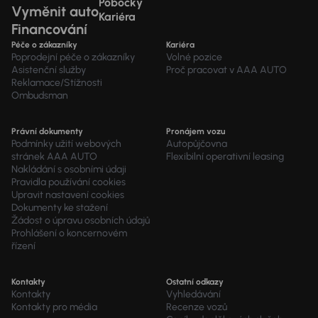
Pobočky
Vyměnit auto
Kariéra
Financování
Péče o zákazníky
Kariéra
Poprodejní péče o zákazníky
Volné pozice
Asistenční služby
Proč pracovat v AAA AUTO
Reklamace/Stížnosti
Ombudsman
Právní dokumenty
Pronájem vozu
Podmínky užití webových
Autopůjčovna
stránek AAA AUTO
Flexibilní operativní leasing
Nakládání s osobními údaji
Pravidla používání cookies
Upravit nastavení cookies
Dokumenty ke stažení
Žádost o úpravu osobních údajů
Prohlášení o koncernovém
řízení
Kontakty
Ostatní odkazy
Kontakty
Vyhledávání
Kontakty pro média
Recenze vozů